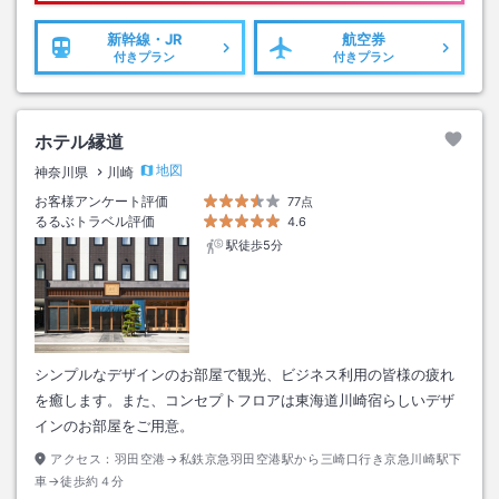
新幹線・JR
航空券
付きプラン
付きプラン
ホテル縁道
地図
神奈川県
川崎
お客様アンケート評価
77点
るるぶトラベル評価
4.6
駅徒歩5分
シンプルなデザインのお部屋で観光、ビジネス利用の皆様の疲れ
を癒します。また、コンセプトフロアは東海道川崎宿らしいデザ
インのお部屋をご用意。
アクセス：
羽田空港→私鉄京急羽田空港駅から三崎口行き京急川崎駅下
車→徒歩約４分