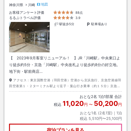
地図
神奈川県
川崎
お客様アンケート評価
88点
るるぶトラベル評価
3.9
駅徒歩5分
駐車場あり
【 2023年9月客室リニューアル！ 】JR「川崎駅」中央東口よ
り徒歩約5分・京急「川崎駅」中央改札より徒歩約8分の好立地。
地下街・駅前商店…
アクセス：
東京国際空港（羽田空港）空港から京浜急行、京急空港線羽
田空港第１・２ターミナル駅より逗子・葉山行き乗車（約１５分）京急川
崎駅下車後、中央口出口より徒歩約５分
おとな
2
名
1
泊
1
部屋 合計
11,020
50,200
税込
円
〜
円
おとな1名 (
2
名1室)｜
1
泊
税込
5,510円〜25,100円
宿泊プランを見る