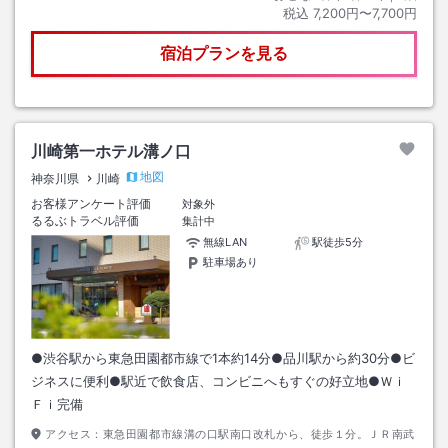
税込
7,200円〜7,700円
宿泊プランを見る
川崎第一ホテル溝ノ口
地図
神奈川県
川崎
お客様アンケート評価
対象外
るるぶトラベル評価
集計中
無線LAN
駅徒歩5分
駐車場あり
●渋谷駅から東急田園都市線で1本約14分●品川駅から約30分●ビ
ジネスに便利●駅近で飲食店、コンビニへもすぐの好立地●Ｗｉ
Ｆｉ完備
アクセス：
東急田園都市線溝の口駅南口改札から、徒歩１分。ＪＲ南武