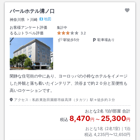
パールホテル溝ノ口
地図
神奈川県
川崎
お客様アンケート評価
集計中
るるぶトラベル評価
3.2
駅徒歩5分
駐車場あり
閑静な住宅街の中にあり、ヨーロッパの小粋なホテルをイメージ
した外観と落ち着いたインテリア、渋谷まで約２０分と至便性も
高いロケーションです。
アクセス：
私鉄東急田園都市線高津（タカツ）駅→徒歩約３分
おとな
2
名
1
泊
1
部屋 合計
8,470
25,300
税込
円
〜
円
おとな1名 (
2
名1室)｜
1
泊
税込
4,235円〜12,650円