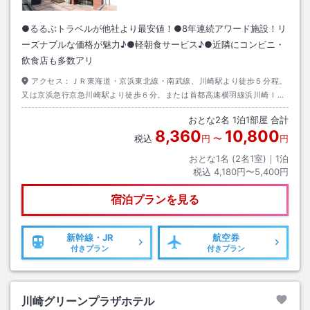
●るるぶトラベルが他社より最安値！●8年連続アワード施設！リ
ーズナブルな価格が魅力♪●軽朝食サービス♪●近隣にコンビニ・
飲食店も多数アリ
アクセス：
ＪＲ東海道・京浜東北線・南武線、川崎駅より徒歩５分程。
又は京浜急行京急川崎駅より徒歩６分。または首都高速横羽線浜川崎ＩＣ
より２ｋｍ。駐車場については近隣駐車場のご利用となります。お問い合
おとな
2
名
1
泊
1
部屋 合計
わせ下さい。
8,360
10,800
税込
円
〜
円
おとな1名 (
2
名1室)｜
1
泊
税込
4,180円〜5,400円
宿泊プランを見る
新幹線・JR
航空券
付きプラン
付きプラン
川崎グリーンプラザホテル