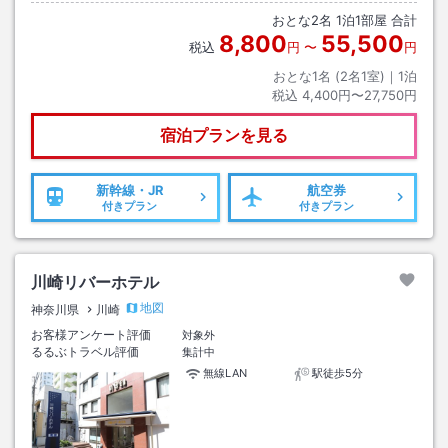
おとな
2
名
1
泊
1
部屋 合計
8,800
55,500
税込
円
〜
円
おとな1名 (
2
名1室)｜
1
泊
税込
4,400円〜27,750円
宿泊プランを見る
新幹線・JR
航空券
付きプラン
付きプラン
川崎リバーホテル
地図
神奈川県
川崎
お客様アンケート評価
対象外
るるぶトラベル評価
集計中
無線LAN
駅徒歩5分