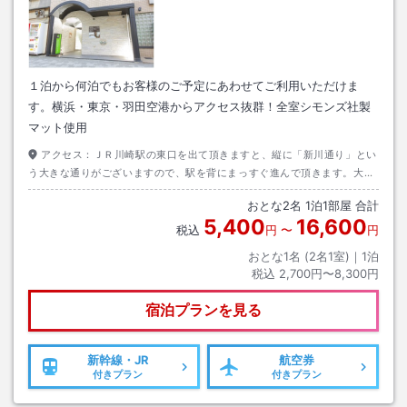
１泊から何泊でもお客様のご予定にあわせてご利用いただけま
す。横浜・東京・羽田空港からアクセス抜群！全室シモンズ社製
マット使用
アクセス：
ＪＲ川崎駅の東口を出て頂きますと、縦に「新川通り」とい
う大きな通りがございますので、駅を背にまっすぐ進んで頂きます。大き
な交差点「第１京浜」を渡った右側にございます。
おとな
2
名
1
泊
1
部屋 合計
5,400
16,600
税込
円
〜
円
おとな1名 (
2
名1室)｜
1
泊
税込
2,700円〜8,300円
宿泊プランを見る
新幹線・JR
航空券
付きプラン
付きプラン