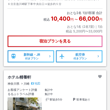
６分京急川崎駅下車中央出口→徒歩約５分
おとな
2
名
1
泊
1
部屋 合計
10,400
66,000
税込
円
〜
円
おとな1名 (
2
名1室)｜
1
泊
税込
5,200円〜33,000円
宿泊プランを見る
新幹線・JR
航空券
付きプラン
付きプラン
ホテル精養軒
地図
神奈川県
川崎
お客様アンケート評価
集計中
るるぶトラベル評価
集計中
駅徒歩5分
駐車場あり