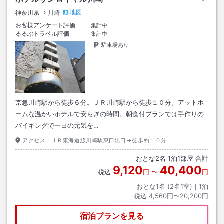
地図
神奈川県
川崎
お客様アンケート評価
集計中
るるぶトラベル評価
集計中
駐車場あり
京急川崎駅から徒歩６分。ＪＲ川崎駅から徒歩１０分。アットホ
ームな温かいホテルで安らぎの時間。朝食付プランでは手作りの
バイキングで一日の元気を…
アクセス：
ＪＲ東海道線川崎駅東口出口→徒歩約１０分
おとな
2
名
1
泊
1
部屋 合計
9,120
40,400
税込
円
〜
円
おとな1名 (
2
名1室)｜
1
泊
税込
4,560円〜20,200円
宿泊プランを見る