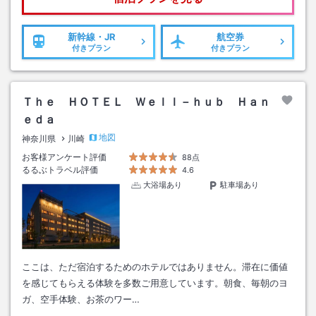
新幹線・JR
航空券
付きプラン
付きプラン
Ｔｈｅ ＨＯＴＥＬ Ｗｅｌｌ－ｈｕｂ Ｈａｎ
ｅｄａ
地図
神奈川県
川崎
お客様アンケート評価
88点
るるぶトラベル評価
4.6
大浴場あり
駐車場あり
ここは、ただ宿泊するためのホテルではありません。滞在に価値
を感じてもらえる体験を多数ご⽤意しています。朝⾷、毎朝のヨ
ガ、空⼿体験、お茶のワー…