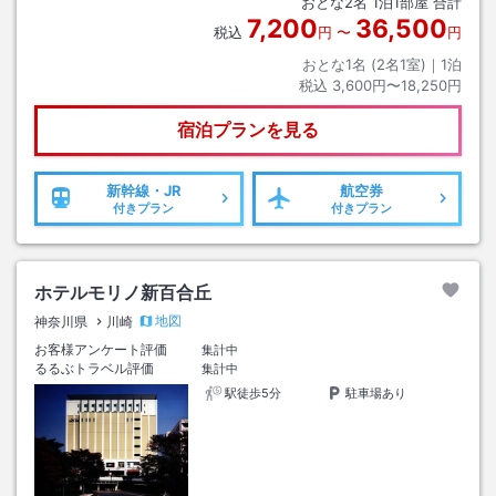
おとな
2
名
1
泊
1
部屋 合計
7,200
36,500
税込
円
〜
円
おとな1名 (
2
名1室)｜
1
泊
税込
3,600円〜18,250円
宿泊プランを見る
新幹線・JR
航空券
付きプラン
付きプラン
ホテルモリノ新百合丘
地図
神奈川県
川崎
お客様アンケート評価
集計中
るるぶトラベル評価
集計中
駅徒歩5分
駐車場あり