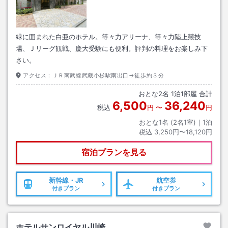
緑に囲まれた白亜のホテル。等々力アリーナ、等々力陸上競技
場、Ｊリーグ観戦、慶大受験にも便利。評判の料理をお楽しみ下
さい。
アクセス：
ＪＲ南武線武蔵小杉駅南出口→徒歩約３分
おとな
2
名
1
泊
1
部屋 合計
6,500
36,240
税込
円
〜
円
おとな1名 (
2
名1室)｜
1
泊
税込
3,250円〜18,120円
宿泊プランを見る
新幹線・JR
航空券
付きプラン
付きプラン
ホテルサンロイヤル川崎