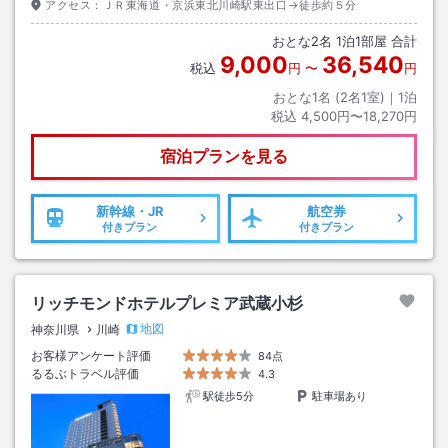
アクセス：
ＪＲ東海道・京浜東北川崎駅東出口→徒歩約５分
おとな
2
名
1
泊
1
部屋 合計
9,000
36,540
税込
円
〜
円
おとな1名 (
2
名1室)｜
1
泊
税込
4,500円〜18,270円
宿泊プランを見る
新幹線・JR
航空券
付きプラン
付きプラン
リッチモンドホテルプレミア武蔵小杉
地図
神奈川県
川崎
お客様アンケート評価
84点
るるぶトラベル評価
4.3
駅徒歩5分
駐車場あり