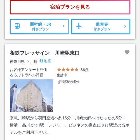
宿泊プランを見る
新幹線・JR
航空券
付きプラン
付きプラン
相鉄フレッサイン 川崎駅東口
地図
神奈川県
川崎
お客様アンケート評価
86点
るるぶトラベル評価
集計中
駅徒歩5分
京急川崎駅から羽田空港へ約15分！川崎大師へはたったの5分！
横浜・品川まで1駅！レジャー、ビジネスの拠点にぜひ駅近の当ホ
テルをご利用下さい…