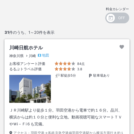
料金カレンダー
31
件のうち、
1～20
件を表示
川崎日航ホテル
地図
神奈川県
川崎
お客様アンケート評価
84点
るるぶトラベル評価
3.8
駅徒歩5分
駐車場あり
ＪＲ川崎駅より徒歩１分。羽田空港から電車で約１６分。品川、
横浜からは約１０分と便利な立地。動画視聴可能なスマートＴＶ
やＷi－Ｆi６も完備。
アクセス：
羽田空港→私鉄京急空港線羽田空港駅から横浜方面行き約１