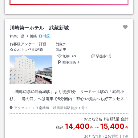
川崎第一ホテル 武蔵新城
地図
神奈川県
川崎
お客様アンケート評価
対象外
るるぶトラベル評価
集計中
無線LAN
駅徒歩5分
駐車場あり
「JR南武線武蔵新城駅」より徒歩1分。ターミナル駅の「武蔵小
杉」「溝の口」へは電車で5分圏内！都心や横浜へも好アクセス！
アクセス：
ＪＲ南武線 武蔵新城駅徒歩１分！
おとな
2
名
1
泊
1
部屋 合計
14,400
15,400
税込
円
〜
円
おとな1名 (
2
名1室)｜
1
泊