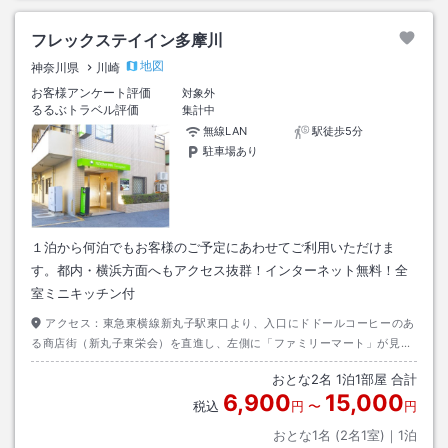
フレックステイイン多摩川
地図
神奈川県
川崎
お客様アンケート評価
対象外
るるぶトラベル評価
集計中
無線LAN
駅徒歩5分
駐車場あり
１泊から何泊でもお客様のご予定にあわせてご利用いただけま
す。都内・横浜方面へもアクセス抜群！インターネット無料！全
室ミニキッチン付
アクセス：
東急東横線新丸子駅東口より、入口にドドールコーヒーのあ
る商店街（新丸子東栄会）を直進し、左側に「ファミリーマート」が見え
たら、その向かいの細い道をはいると、つき当たりにございます。
おとな
2
名
1
泊
1
部屋 合計
6,900
15,000
税込
円
〜
円
おとな1名 (
2
名1室)｜
1
泊