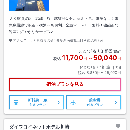
ＪＲ横須賀線「武蔵小杉」駅徒歩２分。品川・東京乗換なし！東
急東横線で渋谷・横浜へも便利。全室Ｗｉ－Ｆｉ無料！機能的な
客室に細やかなサービス♪
アクセス：
ＪＲ横須賀武蔵小杉駅新南改札出口→徒歩約３分
おとな
2
名
1
泊
1
部屋 合計
11,700
50,040
税込
円
〜
円
おとな1名 (
2
名1室)｜
1
泊
税込
5,850円〜25,020円
宿泊プランを見る
新幹線・JR
航空券
付きプラン
付きプラン
ダイワロイネットホテル川崎