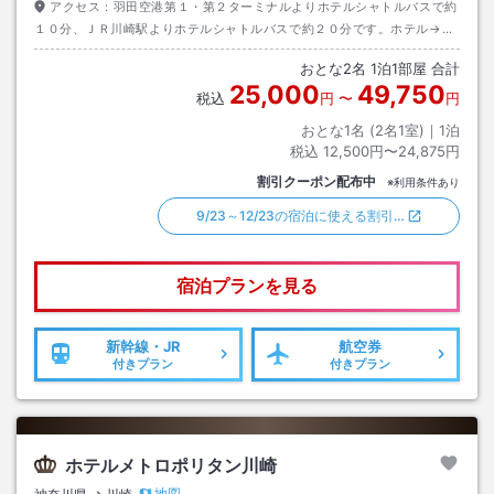
アクセス：
羽田空港第１・第２ターミナルよりホテルシャトルバスで約
１０分、ＪＲ川崎駅よりホテルシャトルバスで約２０分です。ホテル→羽
田空港へのバスは朝５時から運行しております。時刻表につきましてはホ
おとな
2
名
1
泊
1
部屋 合計
テルホームページよりご確認ください。
25,000
49,750
税込
円
〜
円
おとな1名 (
2
名1室)｜
1
泊
税込
12,500円〜24,875円
割引クーポン配布中
※利用条件あり
9/23～12/23の宿泊に使える割引…
宿泊プランを見る
新幹線・JR
航空券
付きプラン
付きプラン
ホテルメトロポリタン川崎
地図