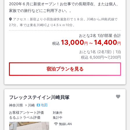
2020年６月に新規オープン！お仕事での長期滞在、または個人、
家族での旅行などにご利用下さい。。
アクセス：
新宿より小田急線快速急行で１８分。川崎からJR南武線で
27分。車では東名川崎ICより4.5ｋｍ10分。
おとな
2
名
1
泊
1
部屋 合計
13,000
14,400
税込
円
〜
円
おとな1名 (
2
名1室)｜
1
泊
税込
6,500円〜7,200円
宿泊プランを見る
フレックステイイン川崎貝塚
地図
神奈川県
川崎
お客様アンケート評価
対象外
るるぶトラベル評価
集計中
無線LAN