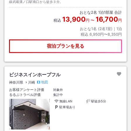
線武蔵溝ノ口駅南口から徒歩３分。
おとな
2
名
1
泊
1
部屋 合計
13,900
16,700
税込
円
〜
円
おとな1名 (
2
名1室)｜
1
泊
税込
6,950円〜8,350円
宿泊プランを見る
ビジネスインホープフル
地図
神奈川県
川崎
お客様アンケート評価
対象外
るるぶトラベル評価
集計中
無線LAN
駅徒歩5分
駐車場あり