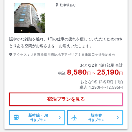
駐車場あり
賑やかな雑踏を離れ、1日の仕事の疲れを癒していただくためのゆ
とりある空間がお客さまを、お迎えいたします。
アクセス：
ＪＲ東海線川崎駅地下アゼリア３６番出口→徒歩約６分
おとな
2
名
1
泊
1
部屋 合計
8,580
25,190
税込
円
〜
円
おとな1名 (
2
名1室)｜
1
泊
税込
4,290円〜12,595円
宿泊プランを見る
新幹線・JR
航空券
付きプラン
付きプラン