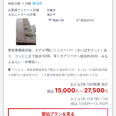
地図
神奈川県
川崎
お客様アンケート評価
対象外
るるぶトラベル評価
集計中
無線LAN
駅徒歩5分
東急東横線沿線。ホテル1階にミニスーパー（まいばすけっと）あ
り、コンビニまで徒歩1分弱。等々力アリーナへ徒歩約20分。みな
とみらい・中華街へ…
アクセス：
東急東横線新丸子駅から徒歩約３分。またはＪＲ南武線武蔵
小杉駅から徒歩約８分。ＪＲ横須賀線武蔵小杉駅から徒歩約１５分。
おとな
2
名
1
泊
1
部屋 合計
15,000
27,500
税込
円
〜
円
おとな1名 (
2
名1室)｜
1
泊
税込
7,500円〜13,750円
宿泊プランを見る