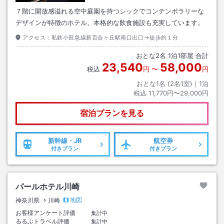
７階に開放感溢れる空中庭園を持つシックでコンテンポラリーな
デザインが特徴のホテル。本格的な飲食施設も充実しています。
アクセス：
私鉄小田急線新百合ヶ丘駅南口出口→徒歩約１分
おとな
2
名
1
泊
1
部屋 合計
23,540
58,000
税込
円
〜
円
おとな1名 (
2
名1室)｜
1
泊
税込
11,770円〜29,000円
宿泊プランを見る
新幹線・JR
航空券
付きプラン
付きプラン
パールホテル川崎
地図
神奈川県
川崎
お客様アンケート評価
集計中
るるぶトラベル評価
集計中