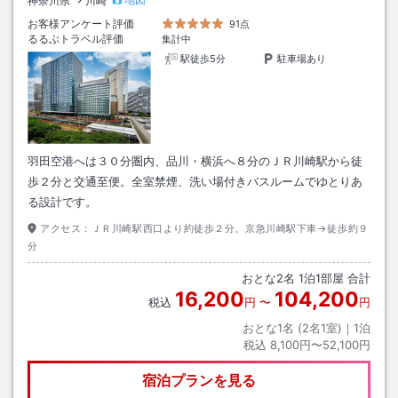
神奈川県
川崎
お客様アンケート評価
91点
るるぶトラベル評価
集計中
駅徒歩5分
駐車場あり
羽田空港へは３０分圏内、品川・横浜へ８分のＪＲ川崎駅から徒
歩２分と交通至便。全室禁煙、洗い場付きバスルームでゆとりあ
る設計です。
アクセス：
ＪＲ川崎駅西口より約徒歩２分。京急川崎駅下車→徒歩約９
分
おとな
2
名
1
泊
1
部屋 合計
16,200
104,200
税込
円
〜
円
おとな1名 (
2
名1室)｜
1
泊
税込
8,100円〜52,100円
宿泊プランを見る