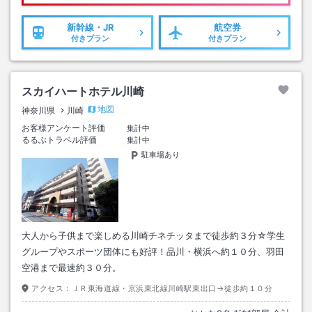
新幹線・JR
航空券
付きプラン
付きプラン
スカイハートホテル川崎
地図
神奈川県
川崎
お客様アンケート評価
集計中
るるぶトラベル評価
集計中
駐車場あり
大人から子供まで楽しめる川崎チネチッタまで徒歩約３分☆学生
グループやスポーツ団体にも好評！品川・横浜へ約１０分、羽田
空港まで最速約３０分。
アクセス：
ＪＲ東海道線・京浜東北線川崎駅東出口→徒歩約１０分