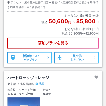
アクセス：
船小笠原航路二見港→村営バス扇浦線船客待合所から扇浦行
き約８分扇浦下車→徒歩約０分
おとな
2
名
1
泊
1
部屋 合計
50,600
85,800
税込
円
〜
円
おとな1名 (
2
名1室)｜
1
泊
税込
25,300円〜42,900円
宿泊プランを見る
新幹線・JR
航空券
付きプラン
付きプラン
ハートロックヴィレッジ
地図
東京都
小笠原諸島
お客様アンケート評価
対象外
るるぶトラベル評価
集計中