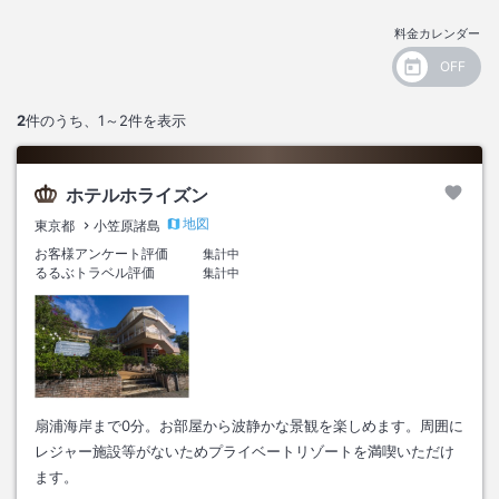
料金カレンダー
2
件のうち、
1～2
件を表示
ホテルホライズン
地図
東京都
小笠原諸島
お客様アンケート評価
集計中
るるぶトラベル評価
集計中
扇浦海岸まで0分。お部屋から波静かな景観を楽しめます。周囲に
レジャー施設等がないためプライベートリゾートを満喫いただけ
ます。