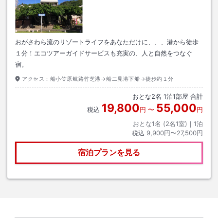
おがさわら流のリゾートライフをあなただけに、、、港から徒歩
１分！エコツアーガイドサービスも充実の、人と自然をつなぐ
宿。
アクセス：
船小笠原航路竹芝港→船二見港下船→徒歩約１分
おとな
2
名
1
泊
1
部屋 合計
19,800
55,000
税込
円
〜
円
おとな1名 (
2
名1室)｜
1
泊
税込
9,900円〜27,500円
宿泊プランを見る