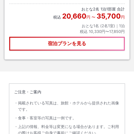
おとな
2
名
1
泊
1
部屋 合計
20,660
35,700
税込
円
〜
円
おとな1名 (
2
名1室)｜
1
泊
税込
10,330円〜17,850円
宿泊プランを見る
ご注意・ご案内
掲載されている写真は、旅館・ホテルから提供された画像
です。
食事・客室等の写真は一例です。
上記の情報、料金等は変更になる場合があります。ご利用
の際はお客様ご自身で事前にご確認ください。