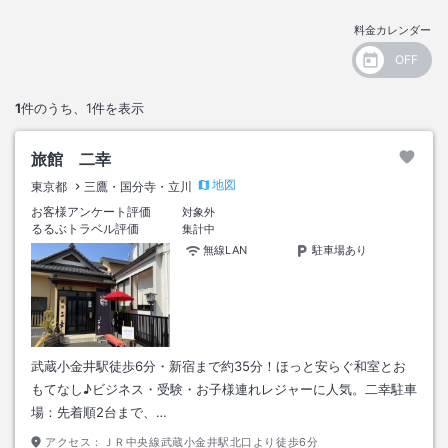
料金カレンダー
1
件のうち、
1
件を表示
旅館 二幸
地図
東京都
三鷹・国分寺・立川
お客様アンケート評価
対象外
るるぶトラベル評価
集計中
無線LAN
駐車場あり
武蔵小金井駅徒歩6分・新宿まで約35分！ほっと安らぐ和室とお
もてなし♪ビジネス・受験・お子様連れレジャーに人気。二幸駐車
場：先着順2台まで、…
アクセス：
ＪＲ中央線武蔵小金井駅北口より徒歩6分