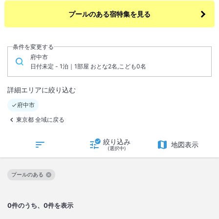
プールのある宿特集を見る
条件を変更する
府中市
日付未定 - 1泊｜1部屋 おとな2名,こども0名
詳細エリアに絞り込む
府中市
東京都 全域に戻る
絞り込み
地図表示
(選択中)
プールのある
この絞り込み条件を解除
0
件のうち、0件を表示