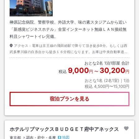
榊原記念病院、警察学校、外語大学、味の素スタジアムから近い
「新感覚ビジネスホテル」全室インターネット無線ＬＡＮ接続無
料且シャワートイレ完備。
アクセス：
電車は京王線の飛田給駅で降りて頂き徒歩9分。もしくは西
武多摩川線の白糸台から徒歩１６分程になります。お車は中央自動車道調
布インターを降りて、甲州街道を八王子方面に走って頂いて約5分。甲州
おとな
2
名
1
泊
1
部屋 合計
街道沿いです。
9,000
30,200
税込
円
〜
円
おとな1名 (
2
名1室)｜
1
泊
税込
4,500円〜15,100円
宿泊プランを見る
ホテルリブマックスＢＵＤＧＥＴ府中アネックス
地図
東京都
調布・府中・多摩