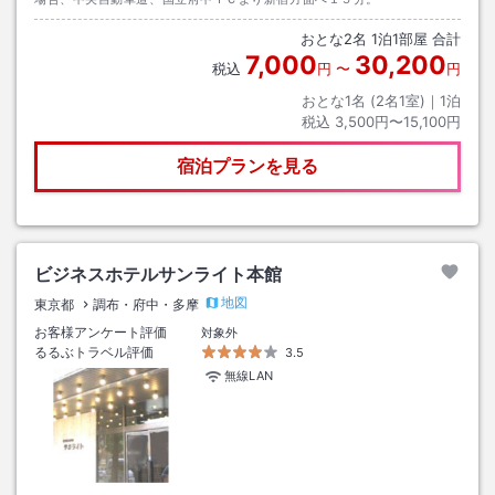
おとな
2
名
1
泊
1
部屋 合計
7,000
30,200
税込
円
〜
円
おとな1名 (
2
名1室)｜
1
泊
税込
3,500円〜15,100円
宿泊プランを見る
ビジネスホテルサンライト本館
地図
東京都
調布・府中・多摩
お客様アンケート評価
対象外
るるぶトラベル評価
3.5
無線LAN