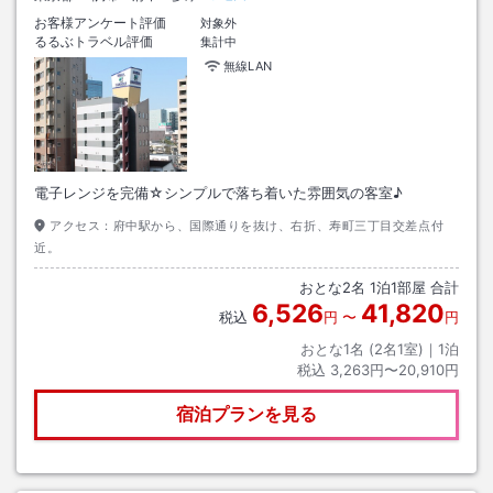
お客様アンケート評価
対象外
るるぶトラベル評価
集計中
無線LAN
電子レンジを完備☆シンプルで落ち着いた雰囲気の客室♪
アクセス：
府中駅から、国際通りを抜け、右折、寿町三丁目交差点付
近。
おとな
2
名
1
泊
1
部屋 合計
6,526
41,820
税込
円
〜
円
おとな1名 (
2
名1室)｜
1
泊
税込
3,263円〜20,910円
宿泊プランを見る