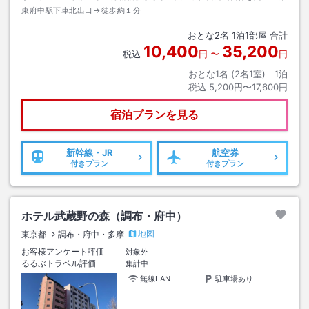
東府中駅下車北出口→徒歩約１分
おとな
2
名
1
泊
1
部屋 合計
10,400
35,200
税込
円
〜
円
おとな1名 (
2
名1室)｜
1
泊
税込
5,200円〜17,600円
宿泊プランを見る
新幹線・JR
航空券
付きプラン
付きプラン
ホテル武蔵野の森（調布・府中）
地図
東京都
調布・府中・多摩
お客様アンケート評価
対象外
るるぶトラベル評価
集計中
無線LAN
駐車場あり