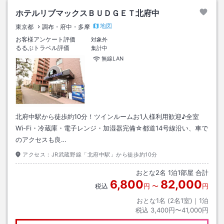
ホテルリブマックスＢＵＤＧＥＴ北府中
地図
東京都
調布・府中・多摩
お客様アンケート評価
対象外
るるぶトラベル評価
集計中
無線LAN
北府中駅から徒歩約10分！ツインルームお1人様利用歓迎♪全室
Wi-Fi・冷蔵庫・電子レンジ・加湿器完備☆都道14号線沿い、車で
のアクセスも良…
アクセス：
JR武蔵野線「北府中駅」から徒歩約10分
おとな
2
名
1
泊
1
部屋 合計
6,800
82,000
税込
円
〜
円
おとな1名 (
2
名1室)｜
1
泊
税込
3,400円〜41,000円