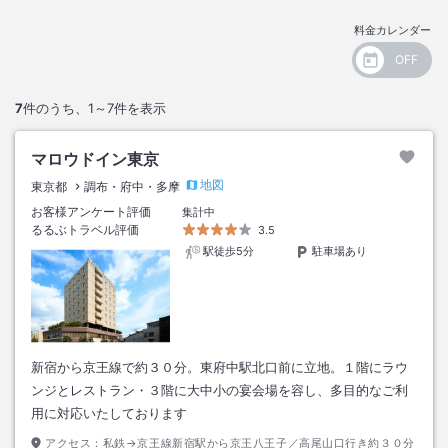
料金カレンダー
7
件のうち、
1～7
件を表示
マロウドイン東京
地図
東京都
調布・府中・多摩
お客様アンケート評価
集計中
るるぶトラベル評価
3.5
駅徒歩5分
駐車場あり
新宿から京王線で約３０分。東府中駅北口前に立地。１階にラウ
ンジとレストラン・３階に大中小の宴会場を容し、多目的なご利
用に対応いたしております
アクセス：
私鉄→京王線新宿駅から京王八王子／高尾山口行き約３０分