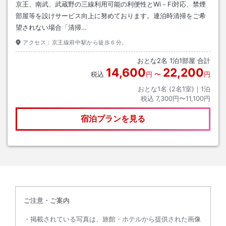
京王、南武、武蔵野の三線利用可能の利便性とWi－Fi対応、禁煙
部屋等を設けサービス向上に努めております。連泊時清掃をご希
望されない場合「清掃…
アクセス：
京王線府中駅から徒歩６分。
おとな
2
名
1
泊
1
部屋 合計
14,600
22,200
税込
円
〜
円
おとな1名 (
2
名1室)｜
1
泊
税込
7,300円〜11,100円
宿泊プランを見る
ご注意・ご案内
掲載されている写真は、旅館・ホテルから提供された画像