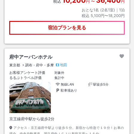
10,200
36,400
税込
円
〜
円
おとな1名 (
2
名1室)｜
1
泊
税込
5,100円〜18,200円
宿泊プランを見る
府中アーバンホテル
地図
東京都
調布・府中・多摩
お客様アンケート評価
対象外
るるぶトラベル評価
集計中
無線LAN
駅徒歩5分
駐車場あり
京王線府中駅から徒歩2分
アクセス：
京王線府中駅より徒歩５分。新宿から特急で１９分！お車の
場合、中央自動車道、国立府中ＩＣより新宿方面へ１５分。