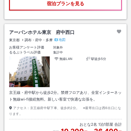
宿泊プランを見る
アーバンホテル東京 府中西口
地図
東京都
調布・府中・多摩
お客様アンケート評価
対象外
るるぶトラベル評価
集計中
無線LAN
駅徒歩5分
京王線・府中駅から徒歩2分。禁煙フロアあり、全室インターネッ
ト無線wi-fi接続無料。新しい客室で快適な出張を。
アクセス：
京王線府中駅下車、徒歩約2分。 ※最寄出口は西6出口にな
ります。
おとな
2
名
1
泊
1
部屋 合計