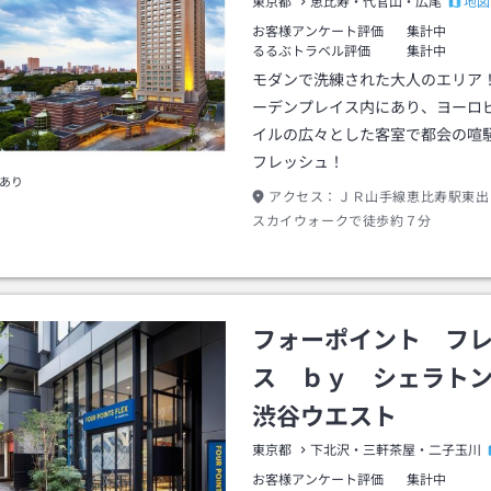
地図
東京都
恵比寿・代官山・広尾
お客様アンケート評価
集計中
るるぶトラベル評価
集計中
モダンで洗練された大人のエリア
ーデンプレイス内にあり、ヨーロ
イルの広々とした客室で都会の喧
フレッシュ！
あり
アクセス：
ＪＲ山手線恵比寿駅東出
スカイウォークで徒歩約７分
フォーポイント フ
ス ｂｙ シェラト
渋谷ウエスト
東京都
下北沢・三軒茶屋・二子玉川
お客様アンケート評価
集計中