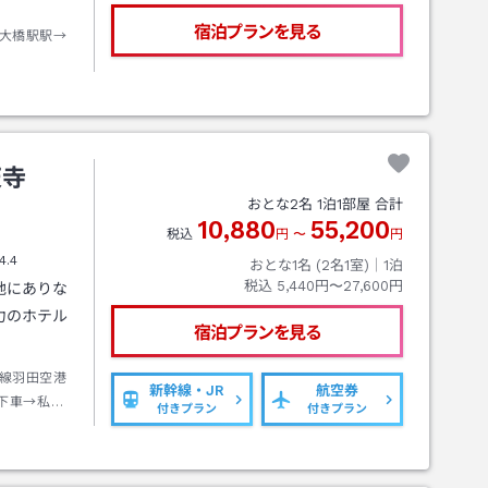
宿泊プランを見る
大橋駅駅→
天寺
おとな
2
名
1
泊
1
部屋 合計
10,880
55,200
税込
円
〜
円
4.4
おとな1名 (
2
名1室)｜
1
泊
税込
5,440円〜27,600円
地にありな
力のホテル
宿泊プランを見る
線羽田空港
新幹線・JR
航空券
下車→私鉄
付きプラン
付きプラン