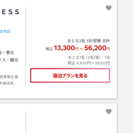
ＲＥＳＳ
地図
おとな
2
名
1
泊
1
部屋 合計
13,300
56,200
税込
円
〜
円
谷・恵比
おとな1名 (
2
名1室)｜
1
泊
ネス・観光
税込
6,650円〜28,100円
宿泊プランを見る
目黒駅正面
市線池尻大