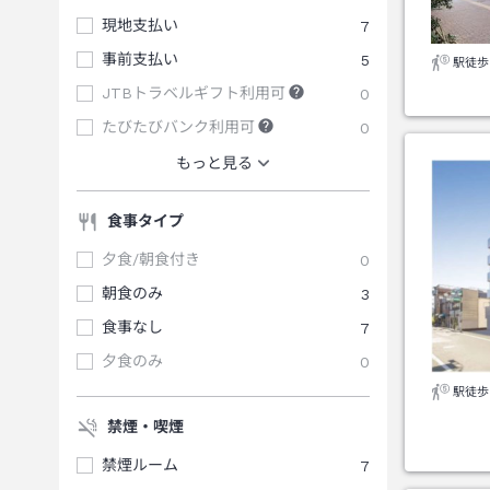
現地支払い
7
事前支払い
5
駅徒歩
JTBトラベルギフト利用可
0
たびたびバンク利用可
0
もっと見る
食事タイプ
夕食/朝食付き
0
朝食のみ
3
食事なし
7
夕食のみ
0
駅徒歩
禁煙・喫煙
禁煙ルーム
7