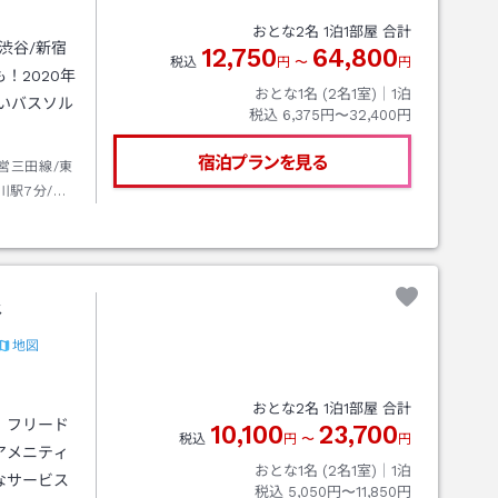
おとな
2
名
1
泊
1
部屋 合計
渋谷/新宿
12,750
64,800
税込
円
〜
円
！2020年
おとな1名 (
2
名1室)｜
1
泊
しいバスソル
税込
6,375円〜32,400円
宿泊プランを見る
営三田線/東
川駅7分/渋
谷
地図
おとな
2
名
1
泊
1
部屋 合計
。フリード
10,100
23,700
税込
円
〜
円
アメニティ
おとな1名 (
2
名1室)｜
1
泊
なサービス
税込
5,050円〜11,850円