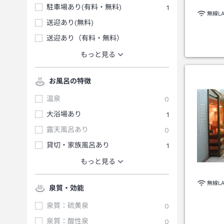
駐車場あり(有料・無料)
1
無線L
送迎あり(無料)
送迎あり（有料・無料）
もっと見る
お風呂の特徴
温泉
0
大浴場あり
1
露天風呂あり
0
貸切・家族風呂あり
1
もっと見る
無線L
泉質・効能
泉質：硫黄泉
0
泉質：酸性泉
0