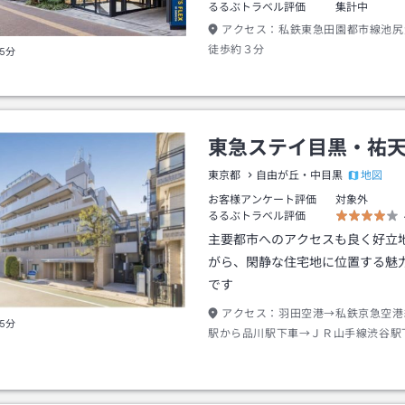
るるぶトラベル評価
集計中
アクセス：
私鉄東急田園都市線池尻
徒歩約３分
5分
東急ステイ目黒・祐
地図
東京都
自由が丘・中目黒
お客様アンケート評価
対象外
るるぶトラベル評価
主要都市へのアクセスも良く好立
がら、閑静な住宅地に位置する魅
です
アクセス：
羽田空港→私鉄京急空港
5分
駅から品川駅下車→ＪＲ山手線渋谷駅
東急東横線祐天寺駅下車→徒歩約３分