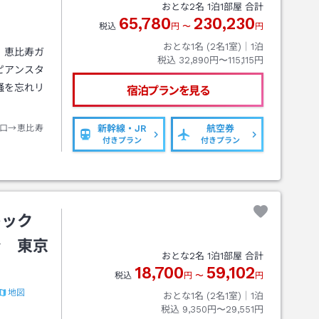
おとな
2
名
1
泊
1
部屋 合計
65,780
230,230
税込
円
〜
円
おとな1名 (
2
名1室)｜
1
泊
！恵比寿ガ
税込
32,890円〜115,115円
ピアンスタ
騒を忘れリ
宿泊プランを見る
口→恵比寿
新幹線・JR
航空券
付きプラン
付きプラン
レック
ン 東京
おとな
2
名
1
泊
1
部屋 合計
18,700
59,102
税込
円
〜
円
地図
おとな1名 (
2
名1室)｜
1
泊
税込
9,350円〜29,551円