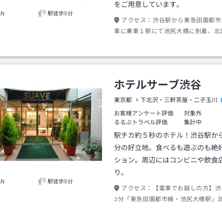
をご用意しています。
AN
駅徒歩5分
アクセス：
渋谷駅から東急田園都市
車に乗車１駅にて池尻大橋に到着。北
約３分、渋谷基点のビジネスやレジャ
です。
ホテルサーブ渋谷
東京都
下北沢・三軒茶屋・二子玉川
お客様アンケート評価
対象外
るるぶトラベル評価
集計中
駅チカ約５秒のホテル！渋谷駅か
分の好立地。食べるも遊ぶのも絶
ション。周辺にはコンビニや飲食
り。
AN
駅徒歩5分
アクセス：
【電車でお越しの方】渋
3分「東急田園都市線・池尻大橋駅」
目の前 【車でお越しの方】首都高速
「池尻出口」より約2分／下り「渋谷