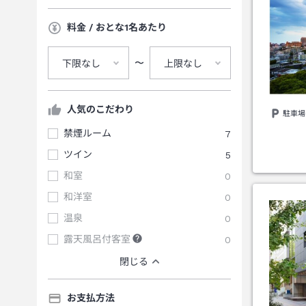
料金 / おとな1名あたり
〜
下限なし
上限なし
人気のこだわり
駐車場
禁煙ルーム
7
ツイン
5
和室
0
和洋室
0
温泉
0
露天風呂付客室
0
閉じる
お支払方法