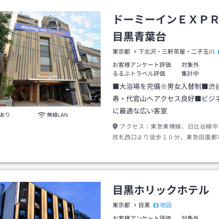
ドーミーインＥＸＰ
目黒青葉台
東京都
下北沢・三軒茶屋・二子玉川
お客様アンケート評価
対象外
るるぶトラベル評価
集計中
■大浴場を完備※男女入替制■渋
寿・代官山へアクセス良好■ビジ
に最適な広い客室
あり
無線LAN
アクセス：
東急東横線、日比谷線中
改札西口より徒歩１０分。東急田園都
橋駅東口より徒歩８分。
目黒ホリックホテル
地図
東京都
目黒
お客様アンケート評価
対象外