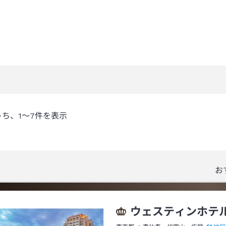
うち、
1～7
件を表示
お
ウェスティンホテ