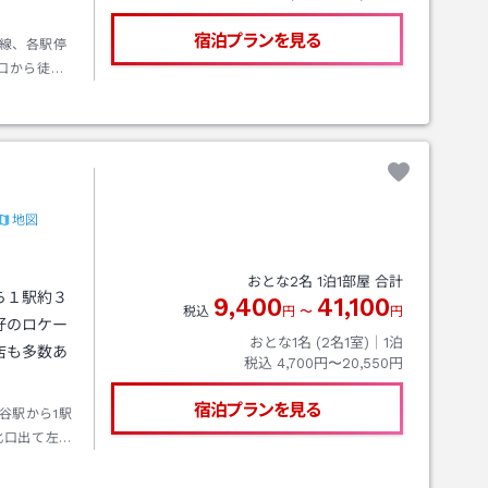
宿泊プランを見る
線、各駅停
口から徒歩
ーにも最適
地図
おとな
2
名
1
泊
1
部屋 合計
ら１駅約３
9,400
41,100
税込
円
〜
円
好のロケー
おとな1名 (
2
名1室)｜
1
泊
店も多数あ
税込
4,700円〜20,550円
宿泊プランを見る
谷駅から1駅
北口出て左手
３号線上り
出口」より約