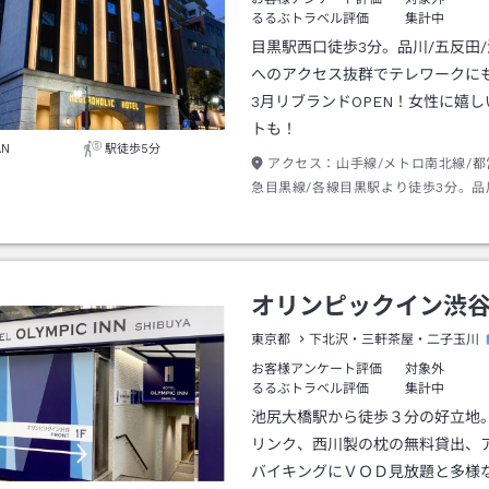
るるぶトラベル評価
集計中
目黒駅西口徒歩3分。品川/五反田/
へのアクセス抜群でテレワークにも
3月リブランドOPEN！女性に嬉
トも！
AN
駅徒歩5分
アクセス：
山手線/メトロ南北線/都
急目黒線/各線目黒駅より徒歩3分。品
谷駅5分
オリンピックイン渋
東京都
下北沢・三軒茶屋・二子玉川
お客様アンケート評価
対象外
るるぶトラベル評価
集計中
池尻大橋駅から徒歩３分の好立地
リンク、西川製の枕の無料貸出、
バイキングにＶＯＤ見放題と多様