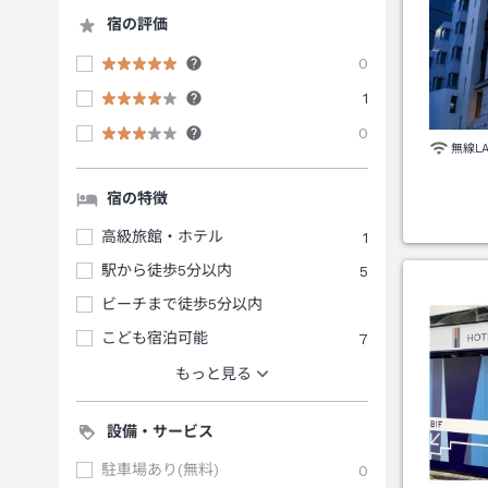
宿の評価
0
1
0
無線L
宿の特徴
高級旅館・ホテル
1
駅から徒歩5分以内
5
ビーチまで徒歩5分以内
こども宿泊可能
7
もっと見る
設備・サービス
駐車場あり(無料)
0