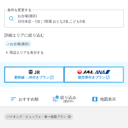
条件を変更する
お台場(港区)
日付未定 - 1泊｜1部屋 おとな2名,こども0名
詳細エリアに絞り込む
お台場(港区)
周辺エリアを表示する
新幹線・JR付きプラン
航空券付きプラン
絞り込み
おすすめ順
地図表示
(選択中)
バイキング・ビュッフェ・食べ放題プラン
この絞り込み条件を解除