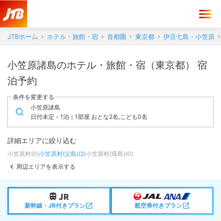
JTBホーム
ホテル・旅館・宿
首都圏
東京都
伊豆七島・小笠原
小笠原諸島のホテル・旅館・宿（東京都） 宿
泊予約
条件を変更する
小笠原諸島
日付未定 - 1泊｜1部屋 おとな2名,こども0名
詳細エリアに絞り込む
小笠原村
(
0
)
小笠原村(父島)
(
2
)
小笠原村(母島)
(
0
)
周辺エリアを表示する
新幹線・JR付きプラン
航空券付きプラン