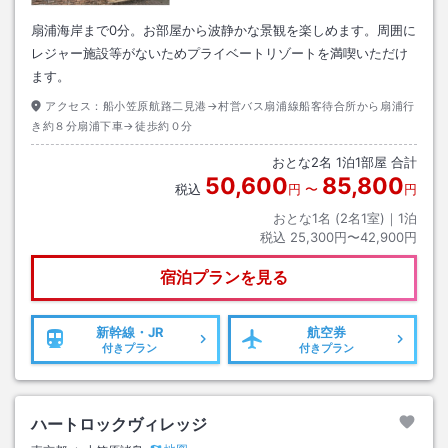
扇浦海岸まで0分。お部屋から波静かな景観を楽しめます。周囲に
レジャー施設等がないためプライベートリゾートを満喫いただけ
ます。
アクセス：
船小笠原航路二見港→村営バス扇浦線船客待合所から扇浦行
き約８分扇浦下車→徒歩約０分
おとな
2
名
1
泊
1
部屋 合計
50,600
85,800
税込
円
〜
円
おとな1名 (
2
名1室)｜
1
泊
税込
25,300円〜42,900円
宿泊プランを見る
新幹線・JR
航空券
付きプラン
付きプラン
ハートロックヴィレッジ