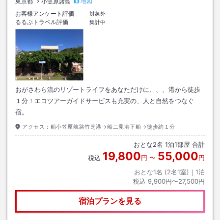
地図
東京都
小笠原諸島
お客様アンケート評価
対象外
るるぶトラベル評価
集計中
おがさわら流のリゾートライフをあなただけに、、、港から徒歩
１分！エコツアーガイドサービスも充実の、人と自然をつなぐ
宿。
アクセス：
船小笠原航路竹芝港→船二見港下船→徒歩約１分
おとな
2
名
1
泊
1
部屋 合計
19,800
55,000
税込
円
〜
円
おとな1名 (
2
名1室)｜
1
泊
税込
9,900円〜27,500円
宿泊プランを見る