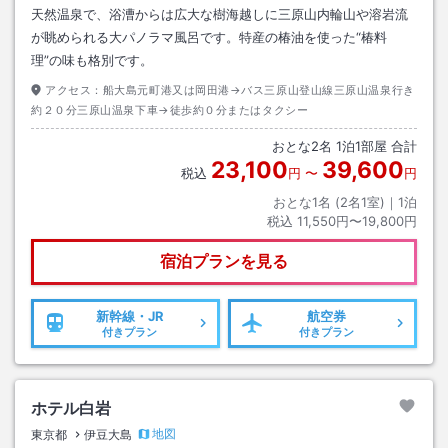
天然温泉で、浴漕からは広大な樹海越しに三原山内輪山や溶岩流
が眺められる大パノラマ風呂です。特産の椿油を使った“椿料
理”の味も格別です。
アクセス：
船大島元町港又は岡田港→バス三原山登山線三原山温泉行き
約２０分三原山温泉下車→徒歩約０分またはタクシー
おとな
2
名
1
泊
1
部屋 合計
23,100
39,600
税込
円
〜
円
おとな1名 (
2
名1室)｜
1
泊
税込
11,550円〜19,800円
宿泊プランを見る
新幹線・JR
航空券
付きプラン
付きプラン
ホテル白岩
地図
東京都
伊豆大島