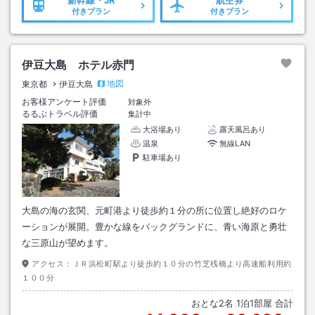
新幹線・JR
航空券
付きプラン
付きプラン
伊豆大島 ホテル赤門
地図
東京都
伊豆大島
お客様アンケート評価
対象外
るるぶトラベル評価
集計中
大浴場あり
露天風呂あり
温泉
無線LAN
駐車場あり
大島の海の玄関、元町港より徒歩約１分の所に位置し絶好のロケ
ーションが展開。豊かな線をバックグランドに、青い海原と勇壮
な三原山が望めます。
アクセス：
ＪＲ浜松町駅より徒歩約１０分の竹芝桟橋より高速船利用約
１００分
おとな
2
名
1
泊
1
部屋 合計