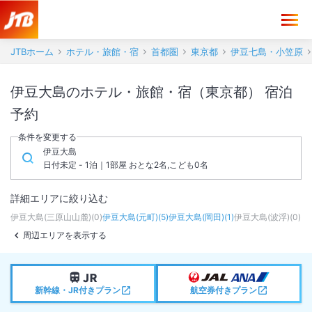
JTBホーム
ホテル・旅館・宿
首都圏
東京都
伊豆七島・小笠原
伊豆大島のホテル・旅館・宿（東京都） 宿泊
予約
条件を変更する
伊豆大島
日付未定 - 1泊｜1部屋 おとな2名,こども0名
詳細エリアに絞り込む
伊豆大島(三原山山麓)
(
0
)
伊豆大島(元町)
(
5
)
伊豆大島(岡田)
(
1
)
伊豆大島(波浮)
(
0
)
周辺エリアを表示する
新幹線・JR付きプラン
航空券付きプラン