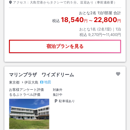
アクセス：
大島空港からタクシーで約５分。送迎あり（事前連絡要）
おとな
2
名
1
泊
1
部屋 合計
18,540
22,800
税込
円
〜
円
おとな1名 (
2
名1室)｜
1
泊
税込
9,270円〜11,400円
宿泊プランを見る
マリンプラザ ワイズドリーム
地図
東京都
伊豆大島
お客様アンケート評価
対象外
るるぶトラベル評価
集計中
駐車場あり