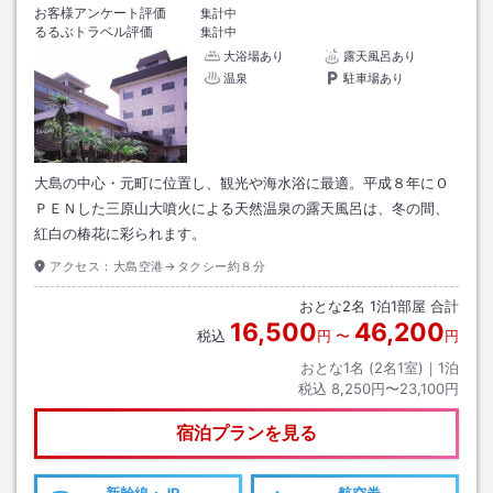
お客様アンケート評価
集計中
るるぶトラベル評価
集計中
大浴場あり
露天風呂あり
温泉
駐車場あり
大島の中心・元町に位置し、観光や海水浴に最適。平成８年にＯ
ＰＥＮした三原山大噴火による天然温泉の露天風呂は、冬の間、
紅白の椿花に彩られます。
アクセス：
大島空港→タクシー約８分
おとな
2
名
1
泊
1
部屋 合計
16,500
46,200
税込
円
〜
円
おとな1名 (
2
名1室)｜
1
泊
税込
8,250円〜23,100円
宿泊プランを見る