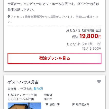
全室オーシャンビューのアットホームな宿です。ダイバーの方は
是非お越し下さい。
アクセス：
最寄交通機関からの送迎がございます。事前にご連絡くだ
い。
おとな
2
名
1
泊
1
部屋 合計
19,800
税込
円
おとな1名 (
2
名1室)｜
1
泊
税込
9,900円
宿泊プランを見る
ゲストハウス舟吉
地図
東京都
伊豆大島
お客様アンケート評価
対象外
るるぶトラベル評価
集計中
無線LAN
駐車場あり