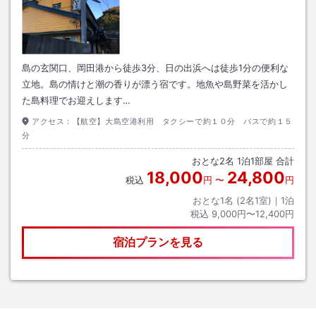
島の玄関口、岡田港から徒歩3分、日の出浜へは徒歩1分の便利な
立地。島の情けと潮の香りが漂う宿です。地魚や島野菜を活かし
た島料理でお迎えします…
アクセス：
【航空】大島空港利用 タクシーで約１０分 バスで約１５
分
おとな
2
名
1
泊
1
部屋 合計
18,000
24,800
税込
円
〜
円
おとな1名 (
2
名1室)｜
1
泊
税込
9,000円〜12,400円
宿泊プランを見る