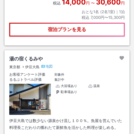
14,000
30,600
税込
円
〜
円
おとな1名 (
2
名1室)｜
1
泊
税込
7,000円〜15,300円
宿泊プランを見る
湯の宿くるみや
地図
東京都
伊豆大島
お客様アンケート評価
対象外
るるぶトラベル評価
集計中
大浴場あり
温泉
駐車場あり
伊豆大島では数少ない源泉かけ流し１００％。魚屋を営んでいた
料理長こだわりの獲れたて新鮮魚を活かした料理が楽しめる。