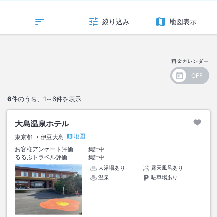
絞り込み
地図表示
料金カレンダー
6
件のうち、
1～6
件を表示
大島温泉ホテル
地図
東京都
伊豆大島
お客様アンケート評価
集計中
るるぶトラベル評価
集計中
大浴場あり
露天風呂あり
温泉
駐車場あり