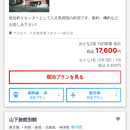
総合釣りセンターとして八丈島屈指の釣宿です。船釣・磯釣など
お楽しみ下さい!
アクセス：
八丈島空港→タクシー約５分
おとな
2
名
1
泊
1
部屋 合計
17,600
税込
円
おとな1名 (
2
名1室)｜
1
泊
税込
8,800円
宿泊プランを見る
新幹線・JR
航空券
付きプラン
付きプラン
山下旅館別館
地図
東京都
利島・新島・式根島・神津島