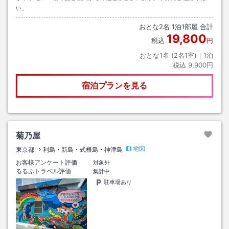
い。
おとな
2
名
1
泊
1
部屋 合計
19,800
税込
円
おとな1名 (
2
名1室)｜
1
泊
税込
9,900円
宿泊プランを見る
菊乃屋
地図
東京都
利島・新島・式根島・神津島
お客様アンケート評価
対象外
るるぶトラベル評価
集計中
駐車場あり