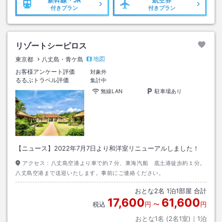
新幹線・JR
航空券
付きプラン
付きプラン
リゾートシーピロス
地図
東京都
八丈島・青ケ島
お客様アンケート評価
対象外
るるぶトラベル評価
集計中
無線LAN
駐車場あり
【ニュース】2022年7月7日より和洋室リニューアルしました！
アクセス：
八丈島空港より車で約７分、東海汽船 底土港徒歩約１分。
八丈島空港まで送迎いたします。事前にご連絡ください。
おとな
2
名
1
泊
1
部屋 合計
17,600
61,600
税込
円
〜
円
おとな1名 (
2
名1室)｜
1
泊