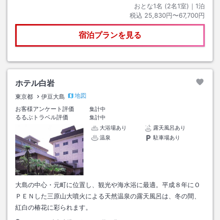
おとな1名 (
2
名1室)｜
1
泊
税込
25,830円〜67,700円
宿泊プランを見る
ホテル白岩
地図
東京都
伊豆大島
お客様アンケート評価
集計中
るるぶトラベル評価
集計中
大浴場あり
露天風呂あり
温泉
駐車場あり
大島の中心・元町に位置し、観光や海水浴に最適。平成８年にＯ
ＰＥＮした三原山大噴火による天然温泉の露天風呂は、冬の間、
紅白の椿花に彩られます。