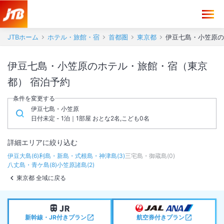
JTBホーム
ホテル・旅館・宿
首都圏
東京都
伊豆七島・小笠原の
伊豆七島・小笠原のホテル・旅館・宿（東京
都） 宿泊予約
条件を変更する
伊豆七島・小笠原
日付未定 - 1泊｜1部屋 おとな2名,こども0名
詳細エリアに絞り込む
伊豆大島
(
6
)
利島・新島・式根島・神津島
(
3
)
三宅島・御蔵島
(
0
)
八丈島・青ケ島
(
8
)
小笠原諸島
(
2
)
東京都 全域に戻る
新幹線・JR付きプラン
航空券付きプラン