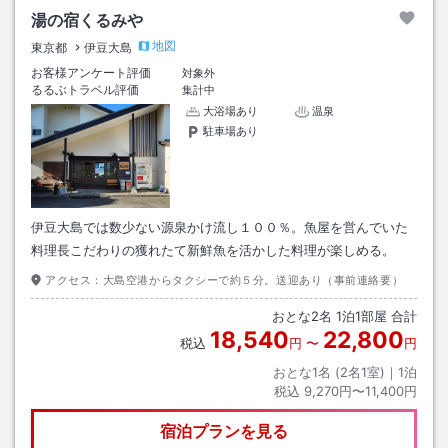
湯の宿くるみや
地図
東京都
伊豆大島
お客様アンケート評価
対象外
るるぶトラベル評価
集計中
大浴場あり
温泉
駐車場あり
伊豆大島では数少ない源泉かけ流し１００％。魚屋を営んでいた
料理長こだわりの獲れたて新鮮魚を活かした料理が楽しめる。
アクセス：
大島空港からタクシーで約５分。送迎あり（事前連絡要）
おとな
2
名
1
泊
1
部屋 合計
18,540
22,800
税込
円
〜
円
おとな1名 (
2
名1室)｜
1
泊
税込
9,270円〜11,400円
宿泊プランを見る