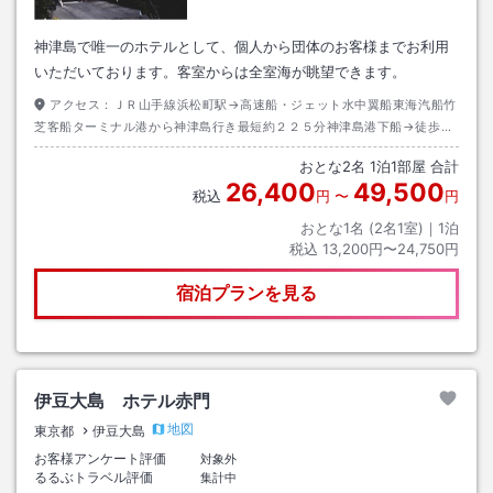
神津島で唯一のホテルとして、個人から団体のお客様までお利用
いただいております。客室からは全室海が眺望できます。
アクセス：
ＪＲ山手線浜松町駅→高速船・ジェット水中翼船東海汽船竹
芝客船ターミナル港から神津島行き最短約２２５分神津島港下船→徒歩約
１５分
おとな
2
名
1
泊
1
部屋 合計
26,400
49,500
税込
円
〜
円
おとな1名 (
2
名1室)｜
1
泊
税込
13,200円〜24,750円
宿泊プランを見る
伊豆大島 ホテル赤門
地図
東京都
伊豆大島
お客様アンケート評価
対象外
るるぶトラベル評価
集計中