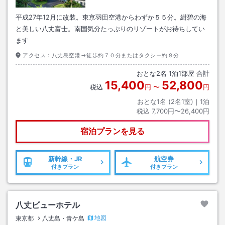
平成27年12月に改装。東京羽田空港からわずか５５分。紺碧の海
と美しい八丈富士。南国気分たっぷりのリゾートがお待ちしてい
ます
アクセス：
八丈島空港→徒歩約７０分またはタクシー約８分
おとな
2
名
1
泊
1
部屋 合計
15,400
52,800
税込
円
〜
円
おとな1名 (
2
名1室)｜
1
泊
税込
7,700円〜26,400円
宿泊プランを見る
新幹線・JR
航空券
付きプラン
付きプラン
八丈ビューホテル
地図
東京都
八丈島・青ケ島