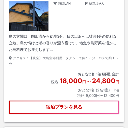
無線LAN
駐車場あり
島の玄関口、岡田港から徒歩3分、日の出浜へは徒歩1分の便利な
立地。島の情けと潮の香りが漂う宿です。地魚や島野菜を活かし
た島料理でお迎えします…
アクセス：
【航空】大島空港利用 タクシーで約１０分 バスで約１５
分
おとな
2
名
1
泊
1
部屋 合計
18,000
24,800
税込
円
〜
円
おとな1名 (
2
名1室)｜
1
泊
税込
9,000円〜12,400円
宿泊プランを見る