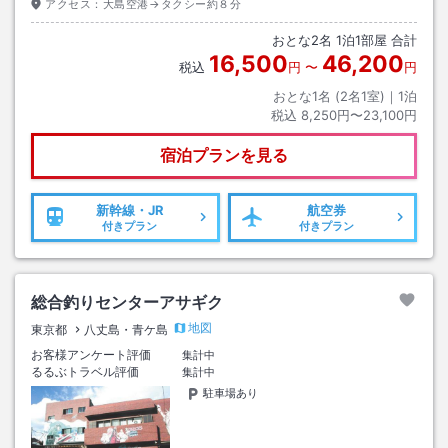
アクセス：
大島空港→タクシー約８分
おとな
2
名
1
泊
1
部屋 合計
16,500
46,200
税込
円
〜
円
おとな1名 (
2
名1室)｜
1
泊
税込
8,250円〜23,100円
宿泊プランを見る
新幹線・JR
航空券
付きプラン
付きプラン
総合釣りセンターアサギク
地図
東京都
八丈島・青ケ島
お客様アンケート評価
集計中
るるぶトラベル評価
集計中
駐車場あり