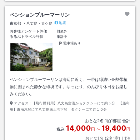
ペンションブルーマーリン
地図
東京都
八丈島・青ケ島
お客様アンケート評価
対象外
るるぶトラベル評価
集計中
駐車場あり
ペンションブルーマーリンは海辺に近く、一帯は緑濃い亜熱帯植
物に囲まれた静かな環境です。ゆったり、のんびり休日をお楽し
みください。
アクセス：
【飛行機利用】八丈島空港からタクシーにて約５分 【船利
用】東海汽船にて八丈島底土港下船 タクシーにて約１０分
おとな
2
名
1
泊
1
部屋 合計
14,000
19,400
税込
円
〜
円
おとな1名 (
2
名1室)｜
1
泊