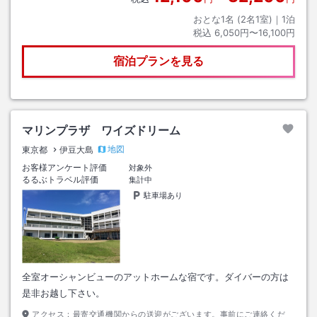
おとな1名 (
2
名1室)｜
1
泊
税込
6,050円〜16,100円
宿泊プランを見る
マリンプラザ ワイズドリーム
地図
東京都
伊豆大島
お客様アンケート評価
対象外
るるぶトラベル評価
集計中
駐車場あり
全室オーシャンビューのアットホームな宿です。ダイバーの方は
是非お越し下さい。
アクセス：
最寄交通機関からの送迎がございます。事前にご連絡くだ