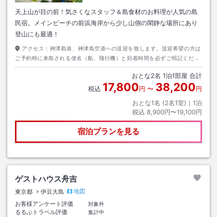
天上山が目の前！気さくなスタッフ＆島食材のお料理が人気の島
民宿。メインビーチの前浜海岸から少し山側の閑静な場所にあり
登山にも最適！
アクセス：
神津島港、神津島空港への送迎を致します。送迎希望の方は
ご予約時に来島される便名（船、飛行機）と到着時間を必ずご明記くださ
い
おとな
2
名
1
泊
1
部屋 合計
17,800
38,200
税込
円
〜
円
おとな1名 (
2
名1室)｜
1
泊
税込
8,900円〜19,100円
宿泊プランを見る
ゲストハウス舟吉
地図
東京都
伊豆大島
お客様アンケート評価
対象外
るるぶトラベル評価
集計中