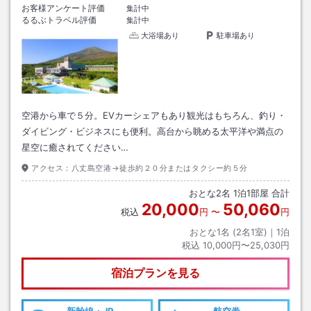
お客様アンケート評価
集計中
るるぶトラベル評価
集計中
大浴場あり
駐車場あり
空港から車で５分。EVカーシェアもあり観光はもちろん、釣り・
ダイビング・ビジネスにも便利。高台から眺める太平洋や満点の
星空に癒されてください…
アクセス：
八丈島空港→徒歩約２０分またはタクシー約５分
おとな
2
名
1
泊
1
部屋 合計
20,000
50,060
税込
円
〜
円
おとな1名 (
2
名1室)｜
1
泊
税込
10,000円〜25,030円
宿泊プランを見る