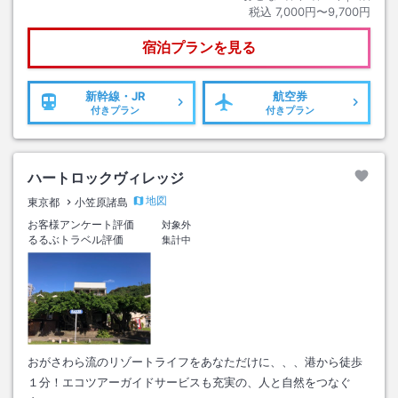
税込
7,000円〜9,700円
宿泊プランを見る
新幹線・JR
航空券
付きプラン
付きプラン
ハートロックヴィレッジ
地図
東京都
小笠原諸島
お客様アンケート評価
対象外
るるぶトラベル評価
集計中
おがさわら流のリゾートライフをあなただけに、、、港から徒歩
１分！エコツアーガイドサービスも充実の、人と自然をつなぐ