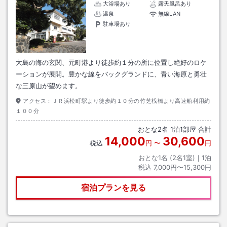
大浴場あり
露天風呂あり
温泉
無線LAN
駐車場あり
大島の海の玄関、元町港より徒歩約１分の所に位置し絶好のロケ
ーションが展開。豊かな線をバックグランドに、青い海原と勇壮
な三原山が望めます。
アクセス：
ＪＲ浜松町駅より徒歩約１０分の竹芝桟橋より高速船利用約
１００分
おとな
2
名
1
泊
1
部屋 合計
14,000
30,600
税込
円
〜
円
おとな1名 (
2
名1室)｜
1
泊
税込
7,000円〜15,300円
宿泊プランを見る