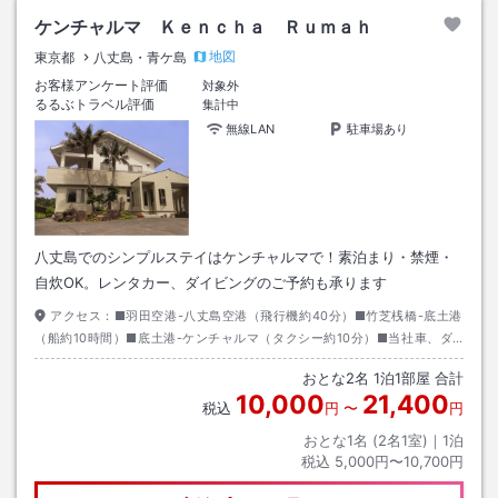
ケンチャルマ Ｋｅｎｃｈａ Ｒｕｍａｈ
地図
東京都
八丈島・青ケ島
お客様アンケート評価
対象外
るるぶトラベル評価
集計中
無線LAN
駐車場あり
八丈島でのシンプルステイはケンチャルマで！素泊まり・禁煙・
自炊OK。レンタカー、ダイビングのご予約も承ります
アクセス：
■羽田空港-八丈島空港（飛行機約40分）■竹芝桟橋-底土港
（船約10時間）■底土港-ケンチャルマ（タクシー約10分）■当社車、ダ
イビング予約時は空港・港へ送迎あり
おとな
2
名
1
泊
1
部屋 合計
10,000
21,400
税込
円
〜
円
おとな1名 (
2
名1室)｜
1
泊
税込
5,000円〜10,700円