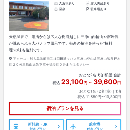
大浴場あり
露天風呂あり
温泉
駐車場あり
天然温泉で、浴漕からは広大な樹海越しに三原山内輪山や溶岩流
が眺められる大パノラマ風呂です。特産の椿油を使った“椿料
理”の味も格別です。
アクセス：
船大島元町港又は岡田港→バス三原山登山線三原山温泉行き
約２０分三原山温泉下車→徒歩約０分またはタクシー
おとな
2
名
1
泊
1
部屋 合計
23,100
39,600
税込
円
〜
円
おとな1名 (
2
名1室)｜
1
泊
税込
11,550円〜19,800円
宿泊プランを見る
新幹線・JR
航空券
付きプラン
付きプラン