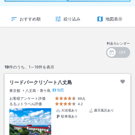
おすすめ順
絞り込み
地図表示
料金カレンダー
19
件のうち、
1～19
件を表示
リードパークリゾート八丈島
地図
東京都
八丈島・青ケ島
お客様アンケート評価
89点
るるぶトラベル評価
4.2
大浴場あり
露天風呂あり
駐車場あり