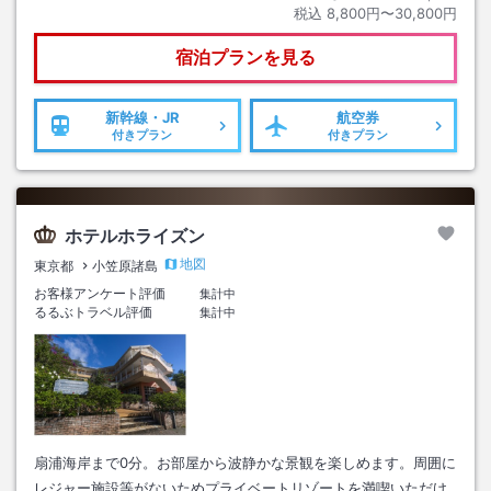
税込
8,800円〜30,800円
宿泊プランを見る
新幹線・JR
航空券
付きプラン
付きプラン
ホテルホライズン
地図
東京都
小笠原諸島
お客様アンケート評価
集計中
るるぶトラベル評価
集計中
扇浦海岸まで0分。お部屋から波静かな景観を楽しめます。周囲に
レジャー施設等がないためプライベートリゾートを満喫いただけ