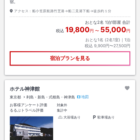
宿。
アクセス：
船小笠原航路竹芝港→船二見港下船→徒歩約１分
おとな
2
名
1
泊
1
部屋 合計
19,800
55,000
税込
円
〜
円
おとな1名 (
2
名1室)｜
1
泊
税込
9,900円〜27,500円
宿泊プランを見る
ホテル神津館
地図
東京都
利島・新島・式根島・神津島
お客様アンケート評価
対象外
るるぶトラベル評価
集計中
大浴場あり
駐車場あり