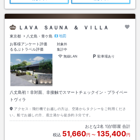
ＬＡＶＡ ＳＡＵＮＡ ＆ ＶＩＬＬＡ
地図
東京都
八丈島・青ケ島
お客様アンケート評価
対象外
るるぶトラベル評価
集計中
無線LAN
駐車場あり
八丈島初！非対面、非接触でスマートチェックイン・プライベー
トヴィラ
アクセス：
飛行機でお越しの方は、空港からタクシーをご利用くださ
い。船でお越しの方、底士港から徒歩約３分です。
おとな
2
名
1
泊
1
部屋 合計
51,660
135,400
税込
円
〜
円