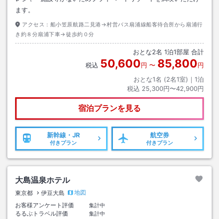
ます。
アクセス：
船小笠原航路二見港→村営バス扇浦線船客待合所から扇浦行
き約８分扇浦下車→徒歩約０分
おとな
2
名
1
泊
1
部屋 合計
50,600
85,800
税込
円
〜
円
おとな1名 (
2
名1室)｜
1
泊
税込
25,300円〜42,900円
宿泊プランを見る
新幹線・JR
航空券
付きプラン
付きプラン
大島温泉ホテル
地図
東京都
伊豆大島
お客様アンケート評価
集計中
るるぶトラベル評価
集計中