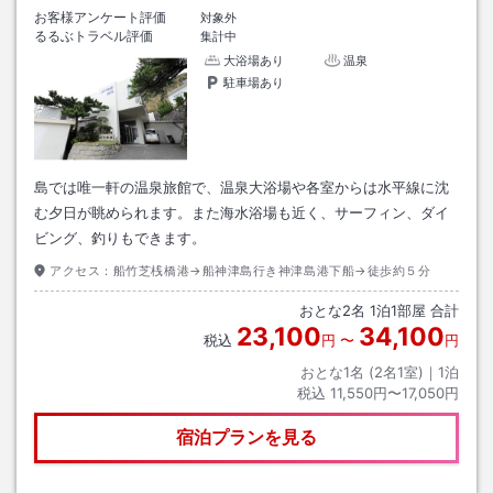
お客様アンケート評価
対象外
るるぶトラベル評価
集計中
大浴場あり
温泉
駐車場あり
島では唯一軒の温泉旅館で、温泉大浴場や各室からは水平線に沈
む夕日が眺められます。また海水浴場も近く、サーフィン、ダイ
ビング、釣りもできます。
アクセス：
船竹芝桟橋港→船神津島行き神津島港下船→徒歩約５分
おとな
2
名
1
泊
1
部屋 合計
23,100
34,100
税込
円
〜
円
おとな1名 (
2
名1室)｜
1
泊
税込
11,550円〜17,050円
宿泊プランを見る