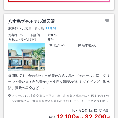
八丈島プチホテル満天望
地図
東京都
八丈島・青ケ島
お客様アンケート評価
対象外
るるぶトラベル評価
集計中
無線LAN
駐車場あり
横間海岸まで徒歩3分！自然豊かな八丈島のプチホテル。深いグリ
ーンと青い海！自然豊かな八丈島を満喫♪釣りやダイビング、海水
浴、満天の星空など、…
アクセス：
八丈島空港より宿まで車で約６分／底土港より宿まで約８分
／八丈町営バス・大里停留所より徒歩にて約１０分。チェックアウト時の
空港、または港までのお送りは行っております（要予約）
おとな
2
名
1
泊
1
部屋 合計
12,100
32,200
税込
円
〜
円