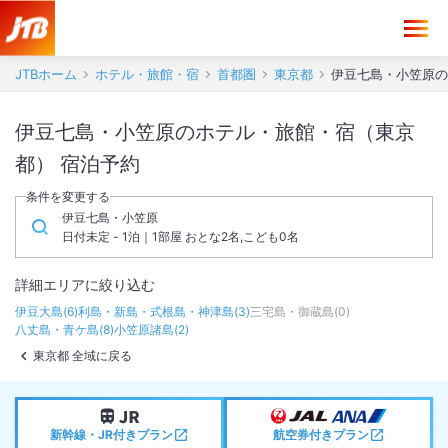
JTBホーム
ホテル・旅館・宿
首都圏
東京都
伊豆七島・小笠原の
伊豆七島・小笠原のホテル・旅館・宿（東京
都） 宿泊予約
条件を変更する
伊豆七島・小笠原
日付未定 - 1泊｜1部屋 おとな2名,こども0名
詳細エリアに絞り込む
伊豆大島
(
6
)
利島・新島・式根島・神津島
(
3
)
三宅島・御蔵島
(
0
)
八丈島・青ケ島
(
8
)
小笠原諸島
(
2
)
東京都 全域に戻る
新幹線・JR付きプラン
航空券付きプラン