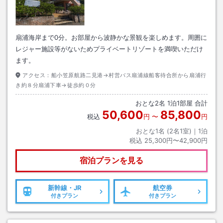
扇浦海岸まで0分。お部屋から波静かな景観を楽しめます。周囲に
レジャー施設等がないためプライベートリゾートを満喫いただけ
ます。
アクセス：
船小笠原航路二見港→村営バス扇浦線船客待合所から扇浦行
き約８分扇浦下車→徒歩約０分
おとな
2
名
1
泊
1
部屋 合計
50,600
85,800
税込
円
〜
円
おとな1名 (
2
名1室)｜
1
泊
税込
25,300円〜42,900円
宿泊プランを見る
新幹線・JR
航空券
付きプラン
付きプラン