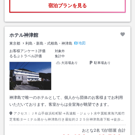
宿泊プランを見る
ホテル神津館
地図
東京都
利島・新島・式根島・神津島
お客様アンケート評価
対象外
るるぶトラベル評価
集計中
大浴場あり
駐車場あり
神津島で唯一のホテルとして、個人から団体のお客様までお利用
いただいております。客室からは全室海が眺望できます。
アクセス：
ＪＲ山手線浜松町駅→高速船・ジェット水中翼船東海汽船竹
芝客船ターミナル港から神津島行き最短約２２５分神津島港下船→徒歩約
１５分
おとな
2
名
1
泊
1
部屋 合計