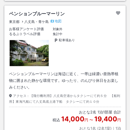
ペンションブルーマーリン
地図
東京都
八丈島・青ケ島
お客様アンケート評価
対象外
るるぶトラベル評価
集計中
駐車場あり
ペンションブルーマーリンは海辺に近く、一帯は緑濃い亜熱帯植
物に囲まれた静かな環境です。ゆったり、のんびり休日をお楽し
みください。
アクセス：
【飛行機利用】八丈島空港からタクシーにて約５分 【船利
用】東海汽船にて八丈島底土港下船 タクシーにて約１０分
おとな
2
名
1
泊
1
部屋 合計
14,000
19,400
税込
円
〜
円
おとな1名 (
2
名1室)｜
1
泊