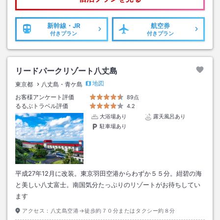
新幹線・JR
航空券
付きプラン
付きプラン
リードパークリゾート八丈島
地図
東京都
八丈島・青ケ島
お客様アンケート評価
89点
るるぶトラベル評価
4.2
大浴場あり
露天風呂あり
駐車場あり
平成27年12月に改装。東京羽田空港からわずか５５分。紺碧の海
と美しい八丈富士。南国気分たっぷりのリゾートがお待ちしてい
ます
アクセス：
八丈島空港→徒歩約７０分またはタクシー約８分