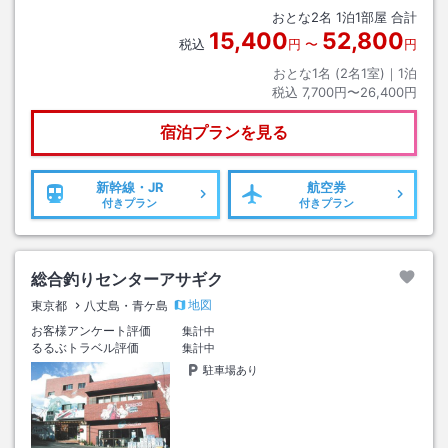
おとな
2
名
1
泊
1
部屋 合計
15,400
52,800
税込
円
〜
円
おとな1名 (
2
名1室)｜
1
泊
税込
7,700円〜26,400円
宿泊プランを見る
新幹線・JR
航空券
付きプラン
付きプラン
総合釣りセンターアサギク
地図
東京都
八丈島・青ケ島
お客様アンケート評価
集計中
るるぶトラベル評価
集計中
駐車場あり