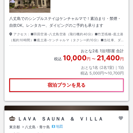
八丈島でのシンプルステイはケンチャルマで！素泊まり・禁煙・
自炊OK。レンタカー、ダイビングのご予約も承ります
アクセス：
■羽田空港-八丈島空港（飛行機約40分）■竹芝桟橋-底土港
（船約10時間）■底土港-ケンチャルマ（タクシー約10分）■当社車、ダ
イビング予約時は空港・港へ送迎あり
おとな
2
名
1
泊
1
部屋 合計
10,000
21,400
税込
円
〜
円
おとな1名 (
2
名1室)｜
1
泊
税込
5,000円〜10,700円
宿泊プランを見る
ＬＡＶＡ ＳＡＵＮＡ ＆ ＶＩＬＬＡ
地図
東京都
八丈島・青ケ島