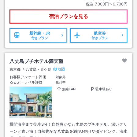
税込
7,000円〜9,700円
宿泊プランを見る
新幹線・JR
航空券
付きプラン
付きプラン
八丈島プチホテル満天望
地図
東京都
八丈島・青ケ島
お客様アンケート評価
対象外
るるぶトラベル評価
集計中
無線LAN
駐車場あり
横間海岸まで徒歩3分！自然豊かな八丈島のプチホテル。深いグリ
ーンと青い海！自然豊かな八丈島を満喫♪釣りやダイビング、海水