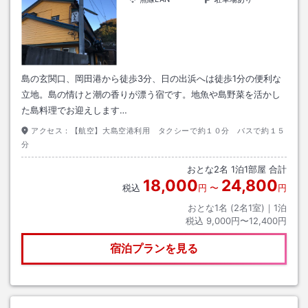
島の玄関口、岡田港から徒歩3分、日の出浜へは徒歩1分の便利な
立地。島の情けと潮の香りが漂う宿です。地魚や島野菜を活かし
た島料理でお迎えします…
アクセス：
【航空】大島空港利用 タクシーで約１０分 バスで約１５
分
おとな
2
名
1
泊
1
部屋 合計
18,000
24,800
税込
円
〜
円
おとな1名 (
2
名1室)｜
1
泊
税込
9,000円〜12,400円
宿泊プランを見る