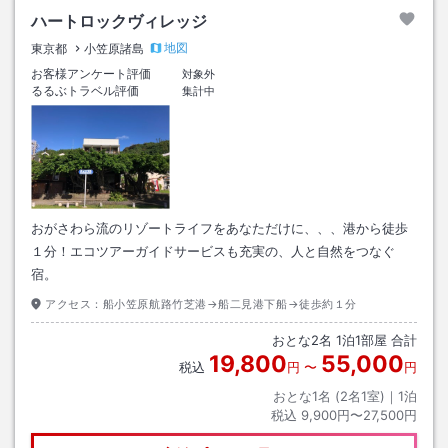
ハートロックヴィレッジ
地図
東京都
小笠原諸島
お客様アンケート評価
対象外
るるぶトラベル評価
集計中
おがさわら流のリゾートライフをあなただけに、、、港から徒歩
１分！エコツアーガイドサービスも充実の、人と自然をつなぐ
宿。
アクセス：
船小笠原航路竹芝港→船二見港下船→徒歩約１分
おとな
2
名
1
泊
1
部屋 合計
19,800
55,000
税込
円
〜
円
おとな1名 (
2
名1室)｜
1
泊
税込
9,900円〜27,500円