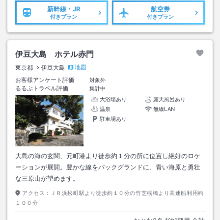
新幹線・JR
航空券
付きプラン
付きプラン
伊豆大島 ホテル赤門
地図
東京都
伊豆大島
お客様アンケート評価
対象外
るるぶトラベル評価
集計中
大浴場あり
露天風呂あり
温泉
無線LAN
駐車場あり
大島の海の玄関、元町港より徒歩約１分の所に位置し絶好のロケ
ーションが展開。豊かな線をバックグランドに、青い海原と勇壮
な三原山が望めます。
アクセス：
ＪＲ浜松町駅より徒歩約１０分の竹芝桟橋より高速船利用約
１００分