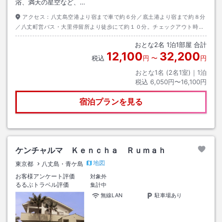
浴、満天の星空など、…
アクセス：
八丈島空港より宿まで車で約６分／底土港より宿まで約８分
／八丈町営バス・大里停留所より徒歩にて約１０分。チェックアウト時の
空港、または港までのお送りは行っております（要予約）
おとな
2
名
1
泊
1
部屋 合計
12,100
32,200
税込
円
〜
円
おとな1名 (
2
名1室)｜
1
泊
税込
6,050円〜16,100円
宿泊プランを見る
ケンチャルマ Ｋｅｎｃｈａ Ｒｕｍａｈ
地図
東京都
八丈島・青ケ島
お客様アンケート評価
対象外
るるぶトラベル評価
集計中
無線LAN
駐車場あり