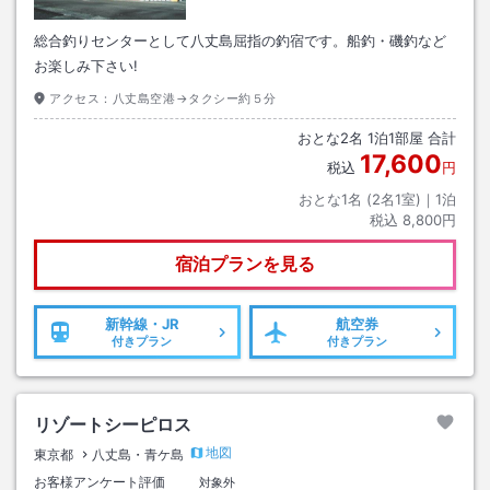
総合釣りセンターとして八丈島屈指の釣宿です。船釣・磯釣など
お楽しみ下さい!
アクセス：
八丈島空港→タクシー約５分
おとな
2
名
1
泊
1
部屋 合計
17,600
税込
円
おとな1名 (
2
名1室)｜
1
泊
税込
8,800円
宿泊プランを見る
新幹線・JR
航空券
付きプラン
付きプラン
リゾートシーピロス
地図
東京都
八丈島・青ケ島
お客様アンケート評価
対象外