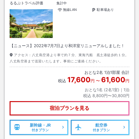
るるぶトラベル評価
集計中
無線LAN
駐車場あり
【ニュース】2022年7月7日より和洋室リニューアルしました！
アクセス：
八丈島空港より車で約７分、東海汽船 底土港徒歩約１分。
八丈島空港まで送迎いたします。事前にご連絡ください。
おとな
2
名
1
泊
1
部屋 合計
17,600
61,600
税込
円
〜
円
おとな1名 (
2
名1室)｜
1
泊
税込
8,800円〜30,800円
宿泊プランを見る
新幹線・JR
航空券
付きプラン
付きプラン