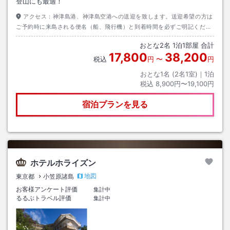
登山にも最適！
アクセス：
神津島港、神津島空港への送迎を致します。送迎希望の方は
ご予約時に来島される便名（船、飛行機）と到着時間を必ずご明記くださ
い
おとな
2
名
1
泊
1
部屋 合計
17,800
38,200
税込
円
〜
円
おとな1名 (
2
名1室)｜
1
泊
税込
8,900円〜19,100円
宿泊プランを見る
ホテルホライズン
地図
東京都
小笠原諸島
お客様アンケート評価
集計中
るるぶトラベル評価
集計中