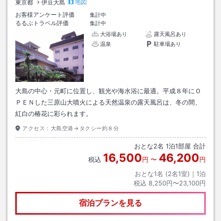
地図
東京都
伊豆大島
お客様アンケート評価
集計中
るるぶトラベル評価
集計中
大浴場あり
露天風呂あり
温泉
駐車場あり
大島の中心・元町に位置し、観光や海水浴に最適。平成８年にＯ
ＰＥＮした三原山大噴火による天然温泉の露天風呂は、冬の間、
紅白の椿花に彩られます。
アクセス：
大島空港→タクシー約８分
おとな
2
名
1
泊
1
部屋 合計
16,500
46,200
税込
円
〜
円
おとな1名 (
2
名1室)｜
1
泊
税込
8,250円〜23,100円
宿泊プランを見る