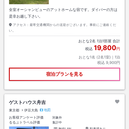
全室オーシャンビューのアットホームな宿です。ダイバーの方は
是非お越し下さい。
アクセス：
最寄交通機関からの送迎がございます。事前にご連絡くだ
い。
おとな
2
名
1
泊
1
部屋 合計
19,800
税込
円
おとな1名 (
2
名1室)｜
1
泊
税込
9,900円
宿泊プランを見る
ゲストハウス舟吉
地図
東京都
伊豆大島
お客様アンケート評価
対象外
るるぶトラベル評価
集計中
無線LAN
駐車場あり