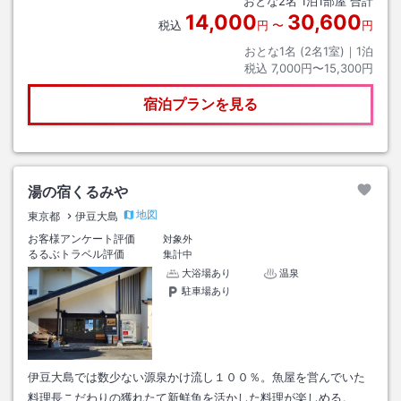
おとな
2
名
1
泊
1
部屋 合計
14,000
30,600
税込
円
〜
円
おとな1名 (
2
名1室)｜
1
泊
税込
7,000円〜15,300円
宿泊プランを見る
湯の宿くるみや
地図
東京都
伊豆大島
お客様アンケート評価
対象外
るるぶトラベル評価
集計中
大浴場あり
温泉
駐車場あり
伊豆大島では数少ない源泉かけ流し１００％。魚屋を営んでいた
料理長こだわりの獲れたて新鮮魚を活かした料理が楽しめる。