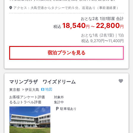
アクセス：
大島空港からタクシーで約５分。送迎あり（事前連絡要）
おとな
2
名
1
泊
1
部屋 合計
18,540
22,800
税込
円
〜
円
おとな1名 (
2
名1室)｜
1
泊
税込
9,270円〜11,400円
宿泊プランを見る
マリンプラザ ワイズドリーム
地図
東京都
伊豆大島
お客様アンケート評価
対象外
るるぶトラベル評価
集計中
駐車場あり