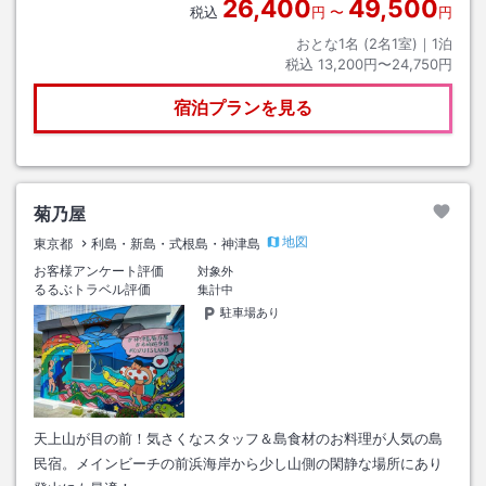
26,400
49,500
税込
円
〜
円
おとな1名 (
2
名1室)｜
1
泊
税込
13,200円〜24,750円
宿泊プランを見る
菊乃屋
地図
東京都
利島・新島・式根島・神津島
お客様アンケート評価
対象外
るるぶトラベル評価
集計中
駐車場あり
天上山が目の前！気さくなスタッフ＆島食材のお料理が人気の島
民宿。メインビーチの前浜海岸から少し山側の閑静な場所にあり