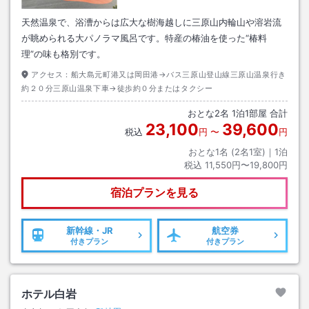
天然温泉で、浴漕からは広大な樹海越しに三原山内輪山や溶岩流
が眺められる大パノラマ風呂です。特産の椿油を使った“椿料
理”の味も格別です。
アクセス：
船大島元町港又は岡田港→バス三原山登山線三原山温泉行き
約２０分三原山温泉下車→徒歩約０分またはタクシー
おとな
2
名
1
泊
1
部屋 合計
23,100
39,600
税込
円
〜
円
おとな1名 (
2
名1室)｜
1
泊
税込
11,550円〜19,800円
宿泊プランを見る
新幹線・JR
航空券
付きプラン
付きプラン
ホテル白岩