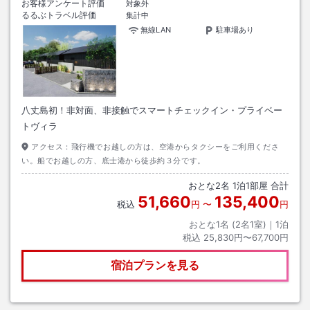
お客様アンケート評価
対象外
るるぶトラベル評価
集計中
無線LAN
駐車場あり
八丈島初！非対面、非接触でスマートチェックイン・プライベー
トヴィラ
アクセス：
飛行機でお越しの方は、空港からタクシーをご利用くださ
い。船でお越しの方、底士港から徒歩約３分です。
おとな
2
名
1
泊
1
部屋 合計
51,660
135,400
税込
円
〜
円
おとな1名 (
2
名1室)｜
1
泊
税込
25,830円〜67,700円
宿泊プランを見る