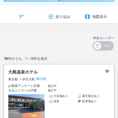
絞り込み
地図表示
料金カレンダー
19
件のうち、
1～19
件を表示
大島温泉ホテル
地図
東京都
伊豆大島
お客様アンケート評価
集計中
るるぶトラベル評価
集計中
大浴場あり
露天風呂あり
温泉
駐車場あり