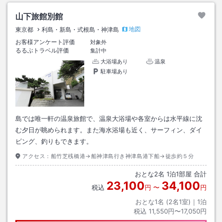
山下旅館別館
地図
東京都
利島・新島・式根島・神津島
お客様アンケート評価
対象外
るるぶトラベル評価
集計中
大浴場あり
温泉
駐車場あり
島では唯一軒の温泉旅館で、温泉大浴場や各室からは水平線に沈
む夕日が眺められます。また海水浴場も近く、サーフィン、ダイ
ビング、釣りもできます。
アクセス：
船竹芝桟橋港→船神津島行き神津島港下船→徒歩約５分
おとな
2
名
1
泊
1
部屋 合計
23,100
34,100
税込
円
〜
円
おとな1名 (
2
名1室)｜
1
泊
税込
11,550円〜17,050円