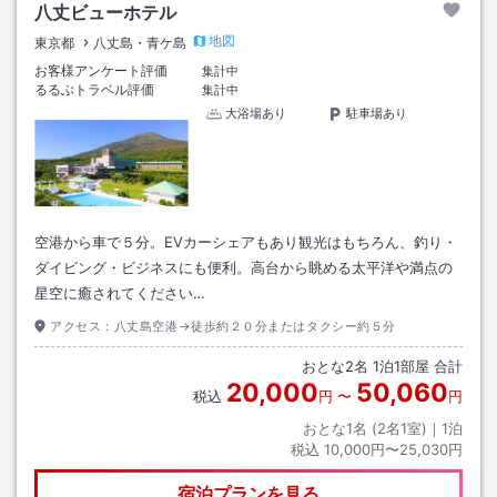
八丈ビューホテル
地図
東京都
八丈島・青ケ島
お客様アンケート評価
集計中
るるぶトラベル評価
集計中
大浴場あり
駐車場あり
空港から車で５分。EVカーシェアもあり観光はもちろん、釣り・
ダイビング・ビジネスにも便利。高台から眺める太平洋や満点の
星空に癒されてください…
アクセス：
八丈島空港→徒歩約２０分またはタクシー約５分
おとな
2
名
1
泊
1
部屋 合計
20,000
50,060
税込
円
〜
円
おとな1名 (
2
名1室)｜
1
泊
税込
10,000円〜25,030円
宿泊プランを見る