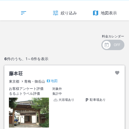
絞り込み
地図表示
料金カレンダー
6
件のうち、
1～6
件を表示
藤本荘
地図
東京都
青梅・御岳山
お客様アンケート評価
対象外
るるぶトラベル評価
集計中
大浴場あり
駐車場あり