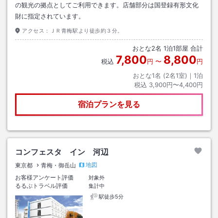
の観光の拠点としてご利用できます。店舗部分は国登録有形文化
財に指定されています。
アクセス：
ＪＲ青梅駅より徒歩約３分。
おとな
2
名
1
泊
1
部屋 合計
7,800
8,800
税込
円
〜
円
おとな1名 (
2
名1室)｜
1
泊
税込
3,900円〜4,400円
宿泊プランを見る
コンフェスタ イン 河辺
地図
東京都
青梅・御岳山
お客様アンケート評価
対象外
るるぶトラベル評価
集計中
駅徒歩5分