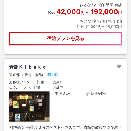
おとな
2
名
1
泊
1
部屋 合計
42,000
192,000
税込
円
〜
円
おとな1名 (
2
名1室)｜
1
泊
税込
21,000円〜96,000円
宿泊プランを見る
青龍Ｋｉｂａｋｏ
地図
東京都
青梅・御岳山
お客様アンケート評価
対象外
るるぶトラベル評価
集計中
無線LAN
駅徒歩5分
※青梅駅から徒歩３分のゲストハウスです。青梅の散策や奥多摩へ