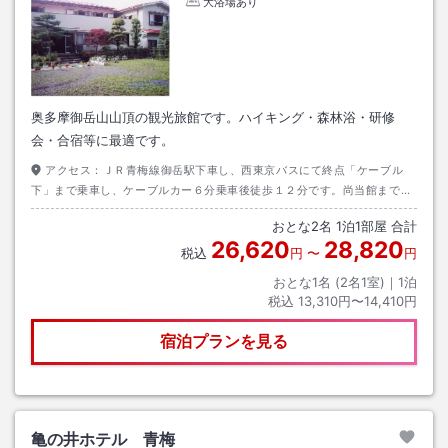
大浴場あり
奥多摩御岳山山頂の観光旅館です。ハイキング・森林浴・研修
会・合宿等に最適です。
アクセス：
ＪＲ青梅線御岳駅下車し、西東京バスにて終点「ケーブル
下」まで乗車し、ケーブルカー６分乗車後徒歩１２分です。尚当館までお
車で直接おこしになることができません。
おとな
2
名
1
泊
1
部屋 合計
26,620
28,820
税込
円
〜
円
おとな1名 (
2
名1室)｜
1
泊
税込
13,310円〜14,410円
宿泊プランを見る
亀の井ホテル 青梅