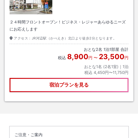
２４時間フロントオープン！ビジネス・レジャーあらゆるニーズ
にお応えします
アクセス：
JR河辺駅（かべえき）北口より徒歩2分となります。
おとな
2
名
1
泊
1
部屋 合計
8,900
23,500
税込
円
〜
円
おとな1名 (
2
名1室)｜
1
泊
税込
4,450円〜11,750円
宿泊プランを見る
ご注意・ご案内