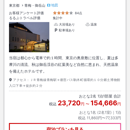
地図
東京都
青梅・御岳山
お客様アンケート評価
84点
るるぶトラベル評価
集計中
大浴場あり
温泉
駐車場あり
当宿は都心から電車で約１時間、東京の奥座敷に位置し、夏は多
摩川の清流、秋は御岳渓谷の紅葉美など自然に恵まれ、天然温泉
を備えたホテルです。
アクセス：
ＪＲ青梅線青梅駅→都営バス駒木町循環約１０分郷土博物館
入口下車→徒歩約２分
おとな
2
名
1
泊
1
部屋 合計
23,720
154,666
税込
円
〜
円
おとな1名 (
2
名1室)｜
1
泊
税込
11,860円〜77,333円
宿泊プランを見る