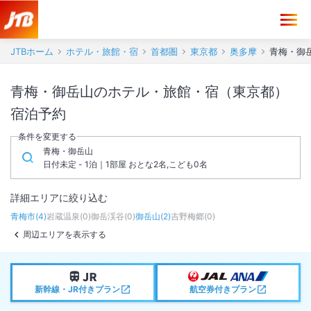
JTBホーム
ホテル・旅館・宿
首都圏
東京都
奥多摩
青梅・御
青梅・御岳山のホテル・旅館・宿（東京都）
宿泊予約
条件を変更する
青梅・御岳山
日付未定 - 1泊｜1部屋 おとな2名,こども0名
詳細エリアに絞り込む
青梅市
(
4
)
岩蔵温泉
(
0
)
御岳渓谷
(
0
)
御岳山
(
2
)
吉野梅郷
(
0
)
周辺エリアを表示する
新幹線・JR付きプラン
航空券付きプラン