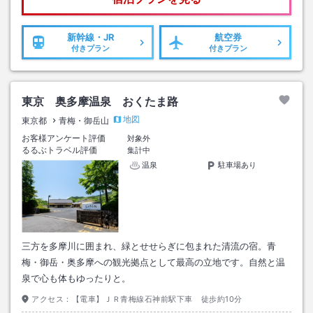
新幹線・JR
航空券
付きプラン
付きプラン
東京 奥多摩温泉 おくたま路
地図
東京都
青梅・御岳山
お客様アンケート評価
対象外
るるぶトラベル評価
集計中
温泉
駐車場あり
三方を多摩川に囲まれ、緑とせせらぎに包まれた清流の宿。青
梅・御岳・奥多摩への観光拠点として最高の立地です。自然と温
泉で心も体もゆったりと。
アクセス：
【電車】ＪＲ青梅線石神前駅下車 徒歩約10分