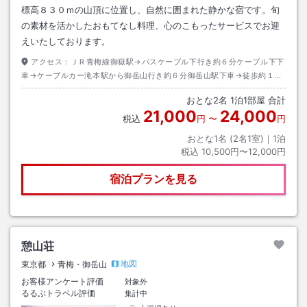
標高８３０ｍの山頂に位置し、自然に囲まれた静かな宿です。旬
の素材を活かしたおもてなし料理、心のこもったサービスでお迎
えいたしております。
アクセス：
ＪＲ青梅線御嶽駅→バスケーブル下行き約６分ケーブル下下
車→ケーブルカー滝本駅から御岳山行き約６分御岳山駅下車→徒歩約１０
分
おとな
2
名
1
泊
1
部屋 合計
21,000
24,000
税込
円
〜
円
おとな1名 (
2
名1室)｜
1
泊
税込
10,500円〜12,000円
宿泊プランを見る
憩山荘
地図
東京都
青梅・御岳山
お客様アンケート評価
対象外
るるぶトラベル評価
集計中