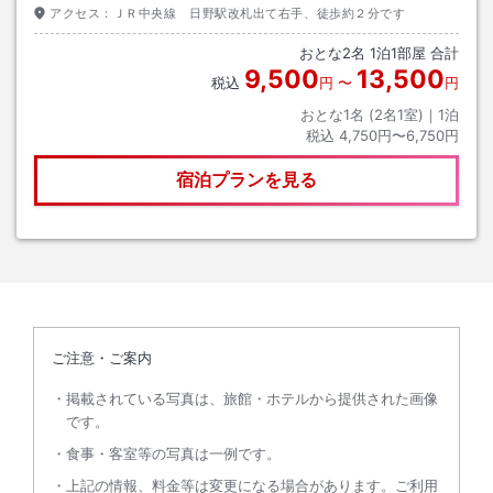
アクセス：
ＪＲ中央線 日野駅改札出て右手、徒歩約２分です
おとな
2
名
1
泊
1
部屋 合計
9,500
13,500
税込
円
〜
円
おとな1名 (
2
名1室)｜
1
泊
税込
4,750円〜6,750円
宿泊プランを見る
ご注意・ご案内
掲載されている写真は、旅館・ホテルから提供された画像
です。
食事・客室等の写真は一例です。
上記の情報、料金等は変更になる場合があります。ご利用