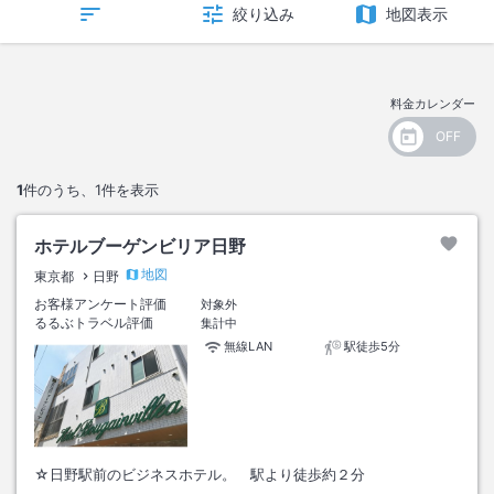
絞り込み
地図表示
料金カレンダー
1
件のうち、
1
件を表示
ホテルブーゲンビリア日野
地図
東京都
日野
お客様アンケート評価
対象外
るるぶトラベル評価
集計中
無線LAN
駅徒歩5分
☆日野駅前のビジネスホテル。 駅より徒歩約２分