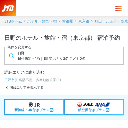
JTBホーム
ホテル・旅館・宿
首都圏
東京都
町田・八王子・高尾
日野のホテル・旅館・宿（東京都） 宿泊予約
条件を変更する
日野
日付未定 - 1泊｜1部屋 おとな2名,こども0名
詳細エリアに絞り込む
日野市
(
1
)
高幡不動・多摩動物公園
(
0
)
周辺エリアを表示する
新幹線・JR付きプラン
航空券付きプラン