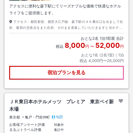
アクセスに便利な森下駅にてリーズナブルな価格で快適なホテル
ライフをご提供致します。
アクセス：
都営新宿、都営大江戸線 森下駅のＡ６番出口を出まして右
折、最初の交差点をまた右折、そのまま直進していただきますと当ホテル
が直進方向右側に見えてまいります。出口から約３０秒ほどになります。
おとな
2
名
1
泊
1
部屋 合計
8,000
52,000
税込
円
〜
円
おとな1名 (
2
名1室)｜
1
泊
税込
4,000円〜26,000円
宿泊プランを見る
ＪＲ東日本ホテルメッツ プレミア 東京ベイ新
木場
地図
東京都
亀戸・門前仲町
お客様アンケート評価
対象外
るるぶトラベル評価
集計中