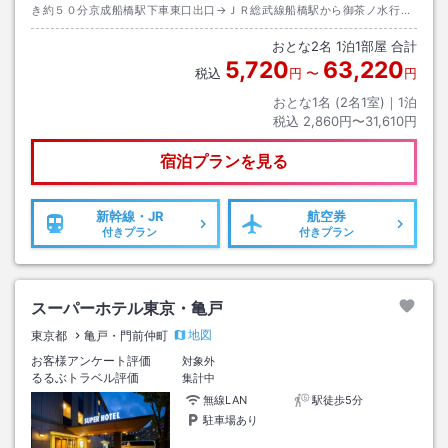
き約５０分京成船橋駅下車東口出口→ＪＲ総武線船橋駅から御茶ノ水行き
約２３分亀戸駅下車東口出口→徒歩約５分またはタクシー約３分
おとな
2
名
1
泊
1
部屋 合計
5,720
63,220
税込
円
〜
円
おとな1名 (
2
名1室)｜
1
泊
税込
2,860円〜31,610円
宿泊プランを見る
新幹線・JR
航空券
付きプラン
付きプラン
スーパーホテル東京・亀戸
地図
東京都
亀戸・門前仲町
お客様アンケート評価
対象外
るるぶトラベル評価
集計中
無線LAN
駅徒歩5分
駐車場あり