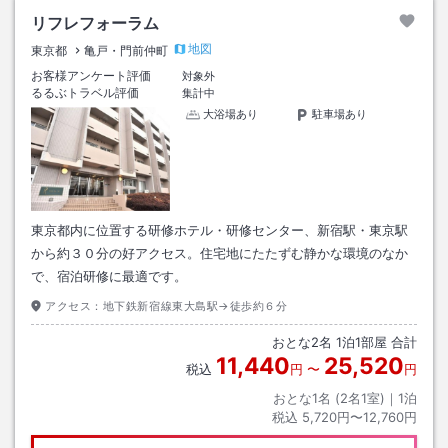
リフレフォーラム
地図
東京都
亀戸・門前仲町
お客様アンケート評価
対象外
るるぶトラベル評価
集計中
大浴場あり
駐車場あり
東京都内に位置する研修ホテル・研修センター、新宿駅・東京駅
から約３０分の好アクセス。住宅地にたたずむ静かな環境のなか
で、宿泊研修に最適です。
アクセス：
地下鉄新宿線東大島駅→徒歩約６分
おとな
2
名
1
泊
1
部屋 合計
11,440
25,520
税込
円
〜
円
おとな1名 (
2
名1室)｜
1
泊
税込
5,720円〜12,760円