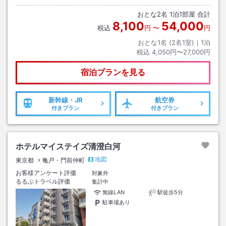
1,700円（15時～11時）。その他時間は別途料金が発生。 出庫後の場所の
おとな
2
名
1
泊
1
部屋 合計
確保は不可。
8,100
54,000
税込
円
〜
円
おとな1名 (
2
名1室)｜
1
泊
税込
4,050円〜27,000円
宿泊プランを見る
新幹線・JR
航空券
付きプラン
付きプラン
ホテルマイステイズ清澄白河
地図
東京都
亀戸・門前仲町
お客様アンケート評価
対象外
るるぶトラベル評価
集計中
無線LAN
駅徒歩5分
駐車場あり