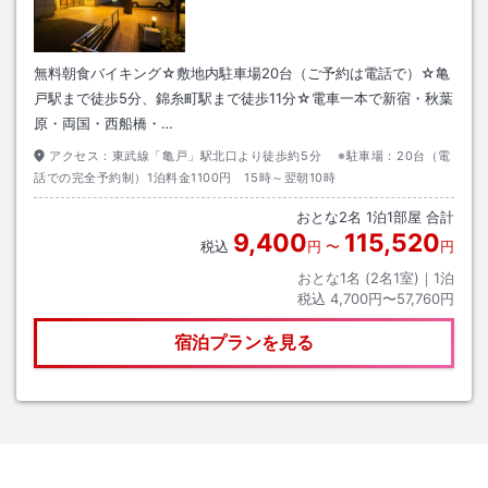
無料朝食バイキング☆敷地内駐車場20台（ご予約は電話で）☆亀
戸駅まで徒歩5分、錦糸町駅まで徒歩11分☆電車一本で新宿・秋葉
原・両国・西船橋・…
アクセス：
東武線「亀戸」駅北口より徒歩約5分 ※駐車場：20台（電
話での完全予約制）1泊料金1100円 15時～翌朝10時
おとな
2
名
1
泊
1
部屋 合計
9,400
115,520
税込
円
〜
円
おとな1名 (
2
名1室)｜
1
泊
税込
4,700円〜57,760円
宿泊プランを見る