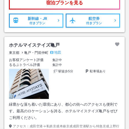
宿泊プランを見る
新幹線・JR
航空券
付きプラン
付きプラン
ホテルマイステイズ亀戸
地図
東京都
亀戸・門前仲町
お客様アンケート評価
集計中
るるぶトラベル評価
集計中
駅徒歩5分
駐車場あり
緑豊かな落ち着いた環境にあり、都心の街へのアクセスも便利で
す。最高のロケーションを誇る、ホテルマイステイズ亀戸をぜび
ご利用ください。
アクセス：
成田空港→私鉄京成本線京成成田空港駅から特急京成上野行