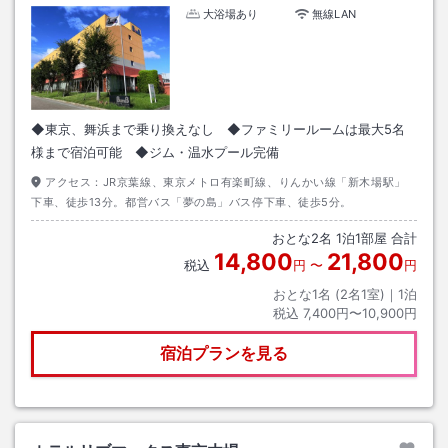
大浴場あり
無線LAN
◆東京、舞浜まで乗り換えなし ◆ファミリールームは最大5名
様まで宿泊可能 ◆ジム・温水プール完備
アクセス：
JR京葉線、東京メトロ有楽町線、りんかい線「新木場駅」
下車、徒歩13分。都営バス「夢の島」バス停下車、徒歩5分。
おとな
2
名
1
泊
1
部屋 合計
14,800
21,800
税込
円
〜
円
おとな1名 (
2
名1室)｜
1
泊
税込
7,400円〜10,900円
宿泊プランを見る