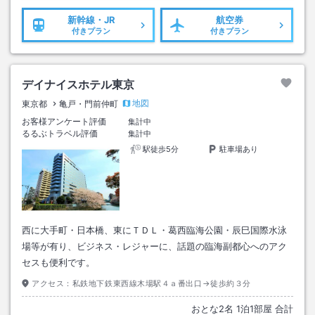
新幹線・JR
航空券
付きプラン
付きプラン
デイナイスホテル東京
地図
東京都
亀戸・門前仲町
お客様アンケート評価
集計中
るるぶトラベル評価
集計中
駅徒歩5分
駐車場あり
西に大手町・日本橋、東にＴＤＬ・葛西臨海公園・辰巳国際水泳
場等が有り、ビジネス・レジャーに、話題の臨海副都心へのアク
セスも便利です。
アクセス：
私鉄地下鉄東西線木場駅４ａ番出口→徒歩約３分
おとな
2
名
1
泊
1
部屋 合計