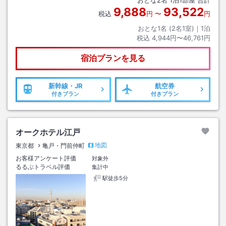
9,888
93,522
税込
円
〜
円
おとな1名 (
2
名1室)｜
1
泊
税込
4,944円〜46,761円
宿泊プランを見る
新幹線・JR
航空券
付きプラン
付きプラン
オークホテル江戸
地図
東京都
亀戸・門前仲町
お客様アンケート評価
対象外
るるぶトラベル評価
集計中
駅徒歩5分