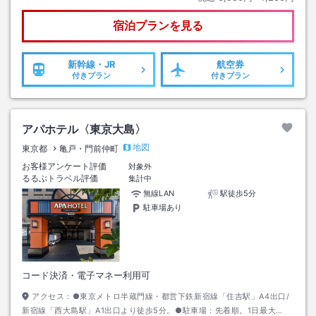
宿泊プランを見る
新幹線・JR
航空券
付きプラン
付きプラン
アパホテル〈東京大島〉
地図
東京都
亀戸・門前仲町
お客様アンケート評価
対象外
るるぶトラベル評価
集計中
無線LAN
駅徒歩5分
駐車場あり
コード決済・電子マネー利用可
アクセス：
●東京メトロ半蔵門線・都営下鉄新宿線「住吉駅」A4出口/
新宿線「西大島駅」A1出口より徒歩5分。●駐車場：先着順。1日最大