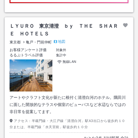
ＬＹＵＲＯ 東京清澄 ｂｙ ＴＨＥ ＳＨＡＲ
Ｅ ＨＯＴＥＬＳ
地図
東京都
亀戸・門前仲町
お客様アンケート評価
対象外
るるぶトラベル評価
集計中
無線LAN
アートやクラフト文化が新たに根付く清澄白河のホテル。隅田川
に面した開放的なテラスや個室のビューバスなど水辺ならではの
非日常を提案してます。
アクセス：
半蔵門線・大江戸線「清澄白河」駅A3出口から徒歩約１０
分または、半蔵門線「水天宮前」駅徒歩約１０分
おとな
2
名
1
泊
1
部屋 合計