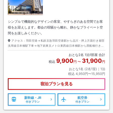
シンプルで機能的なデザインの客室、やすらぎのある空間でお客
様をお迎えします。都会の喧騒から離れ、静かなプライベート空
間をお楽しみください。
アクセス：
羽田空港→私鉄京急羽田空港駅から品川・押上方面行き都営
浅草線日本橋駅下車→地下鉄東京メトロ東西線日本橋駅から西船橋行き約
１０分南砂町駅下車→徒歩約７分
おとな
2
名
1
泊
1
部屋 合計
9,900
31,900
税込
円
〜
円
おとな1名 (
2
名1室)｜
1
泊
税込
4,950円〜15,950円
宿泊プランを見る
新幹線・JR
航空券
付きプラン
付きプラン