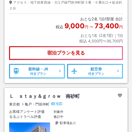
アクセス：
地下鉄東西線・大江戸線門前仲町駅５番・６番出口→徒歩約
２分
おとな
2
名
1
泊
1
部屋 合計
9,000
73,400
税込
円
〜
円
おとな1名 (
2
名1室)｜
1
泊
税込
4,500円〜36,700円
宿泊プランを見る
新幹線・JR
航空券
付きプラン
付きプラン
Ｌ ｓｔａｙ＆ｇｒｏｗ 南砂町
地図
東京都
亀戸・門前仲町
お客様アンケート評価
対象外
るるぶトラベル評価
集計中
駐車場あり