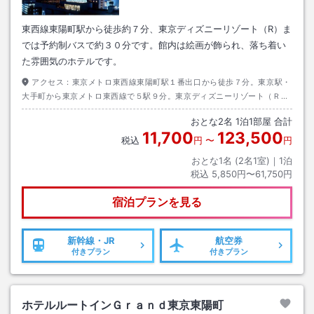
東西線東陽町駅から徒歩約７分、東京ディズニーリゾート（R）ま
では予約制バスで約３０分です。館内は絵画が飾られ、落ち着い
た雰囲気のホテルです。
アクセス：
東京メトロ東西線東陽町駅１番出口から徒歩７分。東京駅・
大手町から東京メトロ東西線で５駅９分。東京ディズニーリゾート（Ｒ）
まで予約制バスで３０分。
おとな
2
名
1
泊
1
部屋 合計
11,700
123,500
税込
円
〜
円
おとな1名 (
2
名1室)｜
1
泊
税込
5,850円〜61,750円
宿泊プランを見る
新幹線・JR
航空券
付きプラン
付きプラン
ホテルルートインＧｒａｎｄ東京東陽町