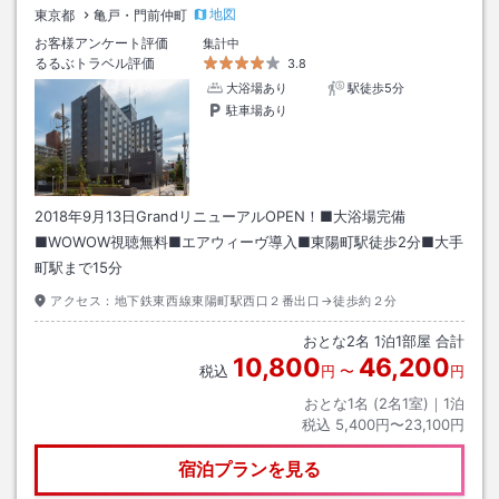
地図
東京都
亀戸・門前仲町
お客様アンケート評価
集計中
るるぶトラベル評価
3.8
大浴場あり
駅徒歩5分
駐車場あり
2018年9月13日GrandリニューアルOPEN！■大浴場完備
■WOWOW視聴無料■エアウィーヴ導入■東陽町駅徒歩2分■大手
町駅まで15分
アクセス：
地下鉄東西線東陽町駅西口２番出口→徒歩約２分
おとな
2
名
1
泊
1
部屋 合計
10,800
46,200
税込
円
〜
円
おとな1名 (
2
名1室)｜
1
泊
税込
5,400円〜23,100円
宿泊プランを見る