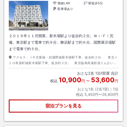
無線LAN
駅徒歩5分
駐車場あり
２０１９年１１月開業。新木場駅より徒歩約２分。Ｗｉ‐Ｆｉ完
備。東京駅まで電車で約９分、舞浜駅まで約６分。国際展示場駅
まで電車で約５分。
アクセス：
ＪＲ京葉線・武蔵野線新木場駅下車、徒歩約２分。 東京メ
トロ有楽町線新木場駅下車、徒歩約２分。 東京臨海高速鉄道りんかい線
新木場駅下車、徒歩約２分。
おとな
2
名
1
泊
1
部屋 合計
10,900
53,600
税込
円
〜
円
おとな1名 (
2
名1室)｜
1
泊
税込
5,450円〜26,800円
宿泊プランを見る