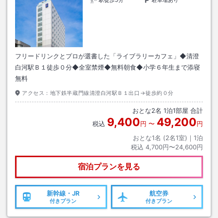
フリードリンクとプロが選書した「ライブラリーカフェ」◆清澄
白河駅Ｂ１徒歩０分◆全室禁煙◆無料朝食◆小学６年生まで添寝
無料
アクセス：
地下鉄半蔵門線清澄白河駅Ｂ１出口→徒歩約０分
おとな
2
名
1
泊
1
部屋 合計
9,400
49,200
税込
円
〜
円
おとな1名 (
2
名1室)｜
1
泊
税込
4,700円〜24,600円
宿泊プランを見る
新幹線・JR
航空券
付きプラン
付きプラン