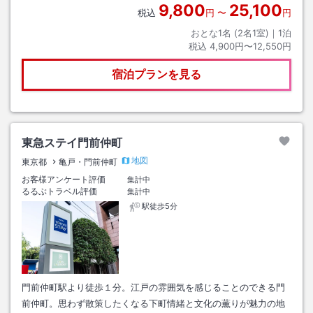
9,800
25,100
税込
円
〜
円
おとな1名 (
2
名1室)｜
1
泊
税込
4,900円〜12,550円
宿泊プランを見る
東急ステイ門前仲町
地図
東京都
亀戸・門前仲町
お客様アンケート評価
集計中
るるぶトラベル評価
集計中
駅徒歩5分
門前仲町駅より徒歩１分。江戸の雰囲気を感じることのできる門
前仲町。思わず散策したくなる下町情緒と文化の薫りが魅力の地