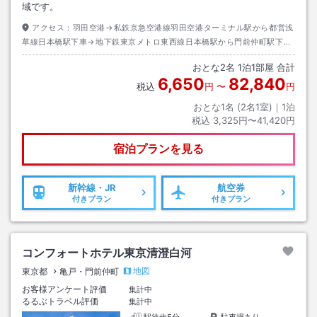
域です。
アクセス：
羽田空港→私鉄京急空港線羽田空港ターミナル駅から都営浅
草線日本橋駅下車→地下鉄東京メトロ東西線日本橋駅から門前仲町駅下車
１出口→徒歩約３分
おとな
2
名
1
泊
1
部屋 合計
6,650
82,840
税込
円
〜
円
おとな1名 (
2
名1室)｜
1
泊
税込
3,325円〜41,420円
宿泊プランを見る
新幹線・JR
航空券
付きプラン
付きプラン
コンフォートホテル東京清澄白河
地図
東京都
亀戸・門前仲町
お客様アンケート評価
集計中
るるぶトラベル評価
集計中
駅徒歩5分
駐車場あり