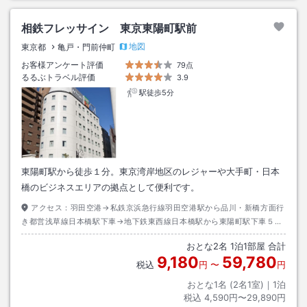
相鉄フレッサイン 東京東陽町駅前
地図
東京都
亀戸・門前仲町
お客様アンケート評価
79点
るるぶトラベル評価
3.9
駅徒歩5分
東陽町駅から徒歩１分。東京湾岸地区のレジャーや大手町・日本
橋のビジネスエリアの拠点として便利です。
アクセス：
羽田空港→私鉄京浜急行線羽田空港駅から品川・新橋方面行
き都営浅草線日本橋駅下車→地下鉄東西線日本橋駅から東陽町駅下車５番
出口→徒歩約１分
おとな
2
名
1
泊
1
部屋 合計
9,180
59,780
税込
円
〜
円
おとな1名 (
2
名1室)｜
1
泊
税込
4,590円〜29,890円