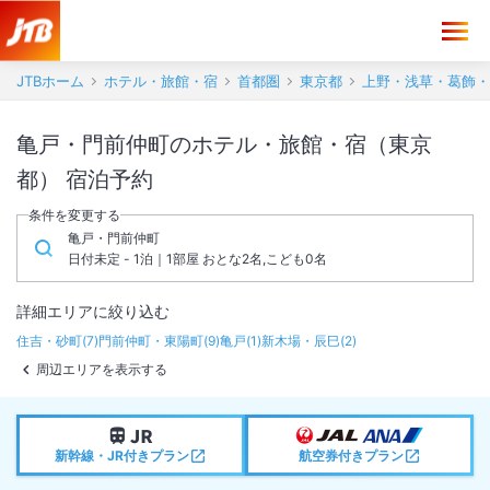
JTBホーム
ホテル・旅館・宿
首都圏
東京都
上野・浅草・葛飾・
亀戸・門前仲町のホテル・旅館・宿（東京
都） 宿泊予約
条件を変更する
亀戸・門前仲町
日付未定 - 1泊｜1部屋 おとな2名,こども0名
詳細エリアに絞り込む
住吉・砂町
(
7
)
門前仲町・東陽町
(
9
)
亀戸
(
1
)
新木場・辰巳
(
2
)
周辺エリアを表示する
新幹線・JR付きプラン
航空券付きプラン