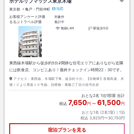
ホテルリブマックス東京木場
地図
東京都
亀戸・門前仲町
お客様アンケート評価
対象外
るるぶトラベル評価
集計中
無線LAN
駅徒歩5分
東西線木場駅から徒歩約5分♪閑静な住宅エリアにありながら近隣
には飲食店、コンビニあり！最終チェックイン時間22：30です。
アクセス：
東西線、木場駅下車、徒歩約５分。【自動車】首都高速、木
場ＩＣより県道１０号線。目標物：東陽三丁目の信号右折
おとな
2
名
1
泊
1
部屋 合計
7,650
61,500
税込
円
〜
円
おとな1名 (
2
名1室)｜
1
泊
税込
3,825円〜30,750円
宿泊プランを見る