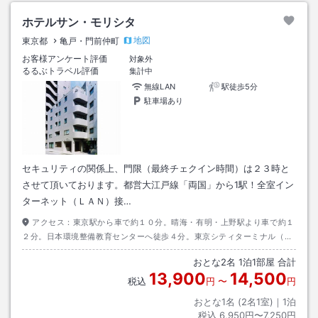
ホテルサン・モリシタ
地図
東京都
亀戸・門前仲町
お客様アンケート評価
対象外
るるぶトラベル評価
集計中
無線LAN
駅徒歩5分
駐車場あり
セキュリティの関係上、門限（最終チェクイン時間）は２３時と
させて頂いております。都営大江戸線「両国」から1駅！全室イン
ターネット（ＬＡＮ）接…
アクセス：
東京駅から車で約１０分。晴海・有明・上野駅より車で約１
２分。日本環境整備教育センターへ徒歩４分。東京シティターミナル（箱
崎）～車で３分。地下鉄都営新宿線・大江戸線「森下駅」より徒歩３分。
おとな
2
名
1
泊
1
部屋 合計
お台場近く！
13,900
14,500
税込
円
〜
円
おとな1名 (
2
名1室)｜
1
泊
税込
6,950円〜7,250円