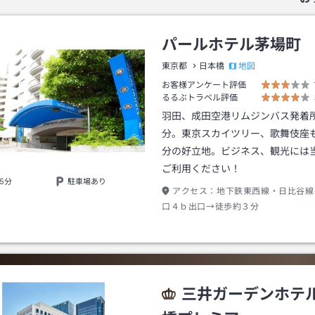
パールホテル茅場町
地図
東京都
日本橋
お客様アンケート評価
るるぶトラベル評価
羽田、成田空港リムジンバス発着
分。東京スカイツリー、歌舞伎座も
分の好立地。ビジネス、観光には
ご利用ください！
5分
駐車場あり
アクセス：
地下鉄東西線・日比谷線
口４ｂ出口→徒歩約３分
三井ガーデンホテ