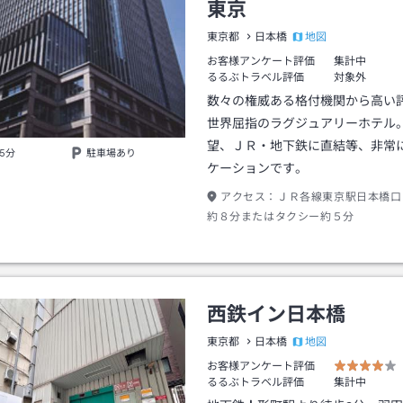
東京
地図
東京都
日本橋
お客様アンケート評価
集計中
るるぶトラベル評価
対象外
数々の権威ある格付機関から高い
世界屈指のラグジュアリーホテル
望、ＪＲ・地下鉄に直結等、非常
5分
駐車場あり
ケーションです。
アクセス：
ＪＲ各線東京駅日本橋口
約８分またはタクシー約５分
西鉄イン日本橋
地図
東京都
日本橋
お客様アンケート評価
るるぶトラベル評価
集計中