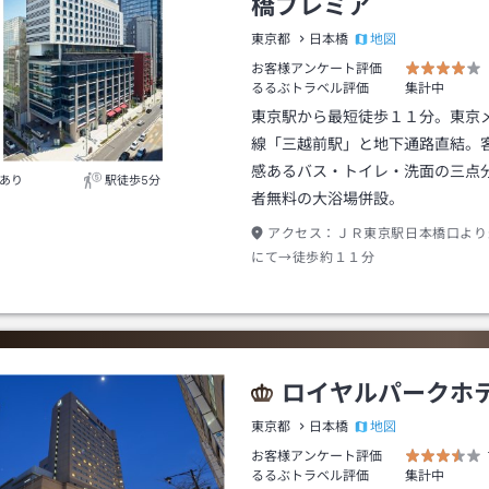
橋プレミア
地図
東京都
日本橋
お客様アンケート評価
るるぶトラベル評価
集計中
東京駅から最短徒歩１１分。東京
線「三越前駅」と地下通路直結。
感あるバス・トイレ・洗面の三点
あり
駅徒歩5分
者無料の大浴場併設。
アクセス：
ＪＲ東京駅日本橋口より
にて→徒歩約１１分
ロイヤルパークホ
地図
東京都
日本橋
お客様アンケート評価
るるぶトラベル評価
集計中