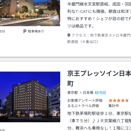
半蔵門線水天宮駅直結、成田・羽
利なT-CATにも隣接。朝食は和洋
特におすすめ！シェフが目の前で
ツは絶品です。
5分
駐車場あり
アクセス：
地下鉄東京メトロ半蔵門
駅直結（４番出口）
京王プレッソイン日
町
地図
東京都
日本橋
お客様アンケート評価
るるぶトラベル評価
集計中
地下鉄茅場町駅徒歩１分、東京駅
（車で５分）♪ＪＲ京葉線八丁堀
分、舞浜へも乗換なし！１階にコ
5分