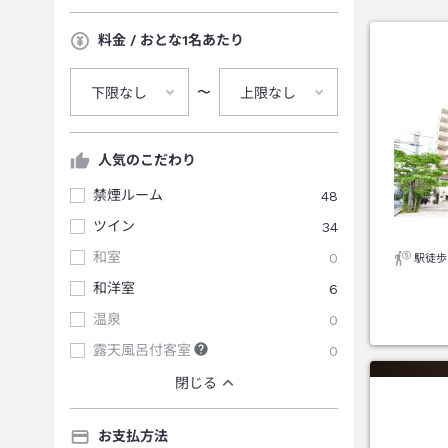
料金 / おとな1名あたり
〜
下限なし
上限なし
人気のこだわり
禁煙ルーム
48
ツイン
34
和室
0
駅徒歩
和洋室
6
温泉
0
露天風呂付客室
0
閉じる
お支払方法