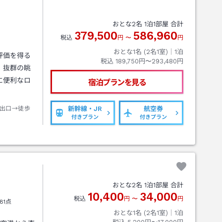
おとな
2
名
1
泊
1
部屋 合計
379,500
586,960
税込
円
〜
円
おとな1名 (
2
名1室)｜
1
泊
評価を得る
税込
189,750円〜293,480円
。抜群の眺
に便利なロ
宿泊プランを見る
出口→徒歩
新幹線・JR
航空券
付きプラン
付きプラン
おとな
2
名
1
泊
1
部屋 合計
10,400
34,000
税込
円
〜
円
81点
おとな1名 (
2
名1室)｜
1
泊