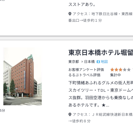
スストアあり。
アクセス：
地下鉄日比谷線・東西線
番出口→徒歩約１分
東京日本橋ホテル堀
地図
東京都
日本橋
お客様アンケート評価
るるぶトラベル評価
集計中
下町情緒あふれるグルメの街人形
スカイツリー・TDL・東京ドーム
ス抜群。羽田空港からも乗換なし
あるホテルです。★…
5分
アクセス：
ＪＲ総武線快速新日本橋
→徒歩約８分