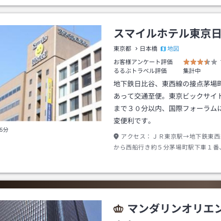
スマイルホテル東京
地図
東京都
日本橋
お客様アンケート評価
るるぶトラベル評価
集計中
地下鉄日比谷、東西線の接点茅場
あって交通至便。東京ビックサイ
まで３０分以内、国際フォーラム
変便利です。
5分
アクセス：
ＪＲ東京駅→地下鉄東西
から西船行き約５分茅場町駅下車１番
番出口→徒歩約１分
マンダリンオリエ