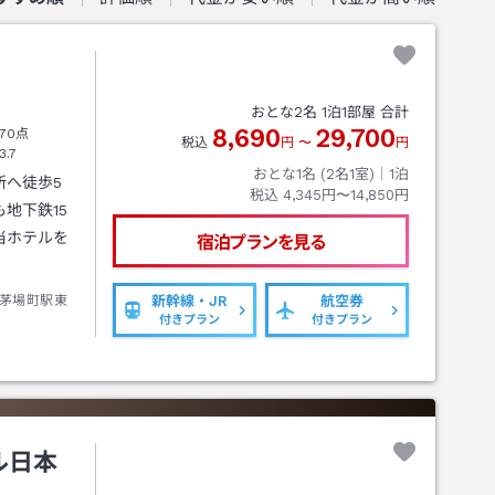
おとな
2
名
1
泊
1
部屋 合計
8,690
29,700
70点
税込
円
〜
円
3.7
おとな1名 (
2
名1室)｜
1
泊
所へ徒歩5
税込
4,345円〜14,850円
地下鉄15
当ホテルを
宿泊プランを見る
茅場町駅東
新幹線・JR
航空券
付きプラン
付きプラン
ル日本