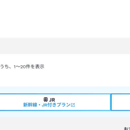
うち、
1～20
件を表示
新幹線・JR付きプラン
お