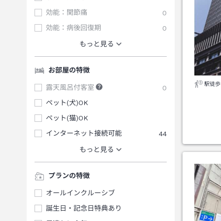
効能：関節痛
0
効能：病後回復期
0
もっと見る
お部屋の特徴
駅徒歩
露天風呂付客室
0
ペット(犬)OK
ペット(猫)OK
インターネット接続可能
44
もっと見る
プランの特徴
オールインクルーシブ
誕生日・記念日特典あり