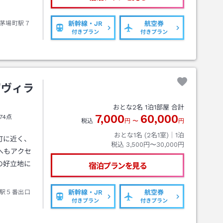
茅場町駅７
新幹線・JR
航空券
付きプラン
付きプラン
留ヴィラ
おとな
2
名
1
泊
1
部屋 合計
7,000
60,000
74点
税込
円
〜
円
おとな1名 (
2
名1室)｜
1
泊
町に近く、
税込
3,500円〜30,000円
へもアクセ
の好立地に
宿泊プランを見る
駅５番出口
新幹線・JR
航空券
付きプラン
付きプラン