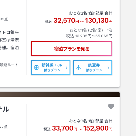
おとな
2
名
1
泊
1
部屋 合計
32,570
130,130
83点
税込
円
〜
円
おとな1名 (
2
名1室)｜
1
泊
メトロ銀座
税込
16,285円〜65,065円
客室は清潔
分離。宿泊
宿泊プランを見る
最短ルート
新幹線・JR
航空券
付きプラン
付きプラン
テル
おとな
2
名
1
泊
1
部屋 合計
33,700
152,900
77点
税込
円
〜
円