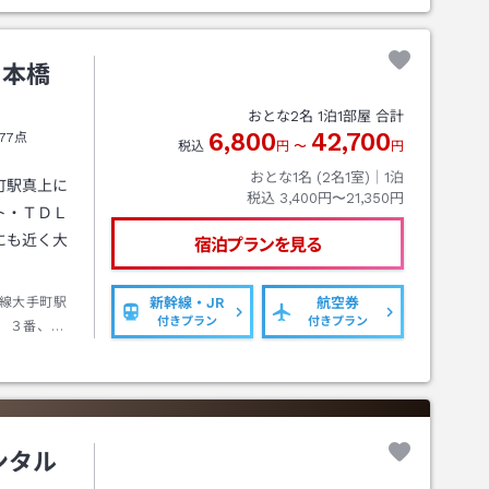
日本橋
おとな
2
名
1
泊
1
部屋 合計
6,800
42,700
77点
税込
円
〜
円
おとな1名 (
2
名1室)｜
1
泊
町駅真上に
税込
3,400円〜21,350円
ト・ＴＤＬ
にも近く大
宿泊プランを見る
線大手町駅
新幹線・JR
航空券
付きプラン
付きプラン
、３番、５
ンタル