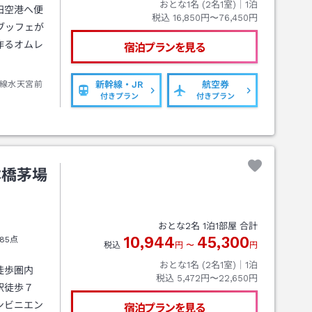
おとな1名 (
2
名1室)｜
1
泊
田空港へ便
税込
16,850円〜76,450円
ブッフェが
作るオムレ
宿泊プランを見る
線水天宮前
新幹線・JR
航空券
付きプラン
付きプラン
本橋茅場
おとな
2
名
1
泊
1
部屋 合計
10,944
45,300
85点
税込
円
〜
円
おとな1名 (
2
名1室)｜
1
泊
徒歩圏内
税込
5,472円〜22,650円
駅徒歩７
ンビニエン
宿泊プランを見る