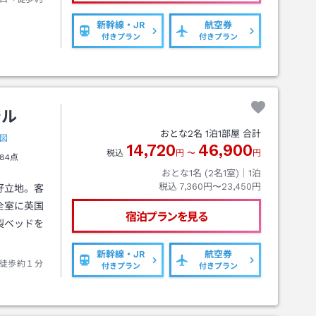
新幹線・JR
航空券
付きプラン
付きプラン
テル
おとな
2
名
1
泊
1
部屋 合計
図
14,720
46,900
税込
円
〜
円
84点
おとな1名 (
2
名1室)｜
1
泊
税込
7,360円〜23,450円
好立地。客
全室に英国
宿泊プランを見る
製ベッドを
新幹線・JR
航空券
徒歩約１分
付きプラン
付きプラン