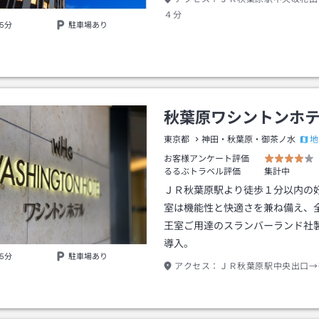
４分
5分
駐車場あり
秋葉原ワシントンホ
地
東京都
神田・秋葉原・御茶ノ水
お客様アンケート評価
るるぶトラベル評価
集計中
ＪＲ秋葉原駅より徒歩１分以内の
室は機能性と快適さを兼ね備え、
王室ご用達のスランバーランド社
導入。
5分
駐車場あり
アクセス：
ＪＲ秋葉原駅中央出口→