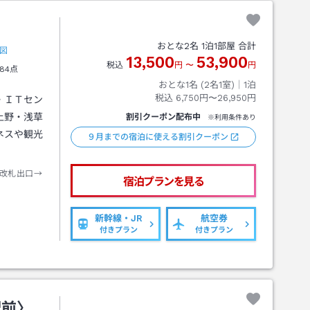
おとな
2
名
1
泊
1
部屋 合計
図
13,500
53,900
税込
円
〜
円
84点
おとな1名 (
2
名1室)｜
1
泊
税込
6,750円〜26,950円
・ＩＴセン
上野・浅草
割引クーポン配布中
※利用条件あり
ネスや観光
９月までの宿泊に使える割引クーポン
改札出口→
宿泊プランを見る
新幹線・JR
航空券
付きプラン
付きプラン
駅前〉