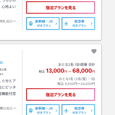
くつろぎの
、心地よい
宿泊プランを見る
改札出口→
新幹線・JR
航空券
付きプラン
付きプラン
図
おとな
2
名
1
泊
1
部屋 合計
13,000
68,000
82点
税込
円
〜
円
4.1
おとな1名 (
2
名1室)｜
1
泊
１０分とア
税込
6,500円〜34,000円
光にピッタ
湿機能付空
宿泊プランを見る
橋口出口→
新幹線・JR
航空券
付きプラン
付きプラン