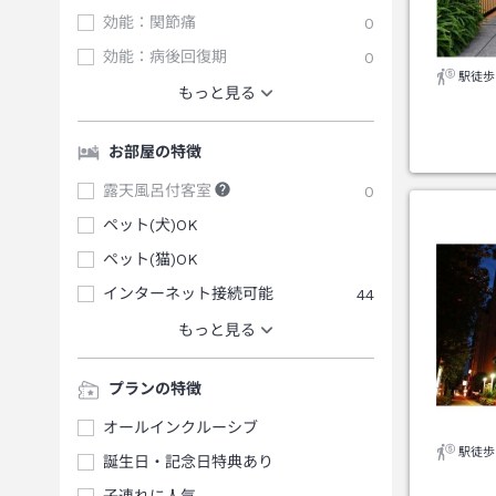
効能：関節痛
0
効能：病後回復期
0
駅徒歩
もっと見る
お部屋の特徴
露天風呂付客室
0
ペット(犬)OK
ペット(猫)OK
インターネット接続可能
44
もっと見る
プランの特徴
オールインクルーシブ
駅徒歩
誕生日・記念日特典あり