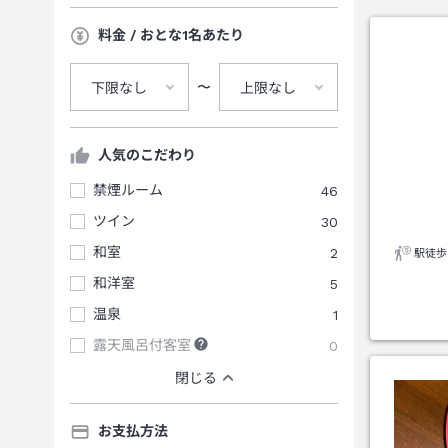
料金 / おとな1名あたり
〜
下限なし
上限なし
人気のこだわり
禁煙ルーム
46
ツイン
30
和室
2
駅徒歩
和洋室
5
温泉
1
露天風呂付客室
0
閉じる
お支払方法