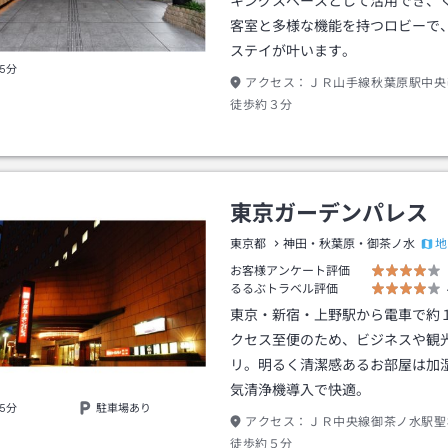
キングスペースとして活用でき、
客室と多様な機能を持つロビーで
ステイが叶います。
5分
アクセス：
ＪＲ山手線秋葉原駅中央
徒歩約３分
東京ガーデンパレス
地
東京都
神田・秋葉原・御茶ノ水
お客様アンケート評価
るるぶトラベル評価
東京・新宿・上野駅から電車で約
クセス至便のため、ビジネスや観
リ。明るく清潔感あるお部屋は加
気清浄機導入で快適。
5分
駐車場あり
アクセス：
ＪＲ中央線御茶ノ水駅聖
徒歩約５分