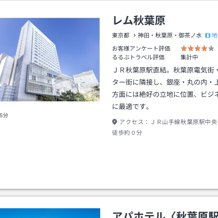
レム秋葉原
地
東京都
神田・秋葉原・御茶ノ水
お客様アンケート評価
るるぶトラベル評価
集計中
ＪＲ秋葉原駅直結。秋葉原電気街
ター街に隣接し、銀座・丸の内・
方面には絶好の立地に位置、ビジ
に最適です。
5分
アクセス：
ＪＲ山手線秋葉原駅中央
徒歩約０分
アパホテル〈秋葉原