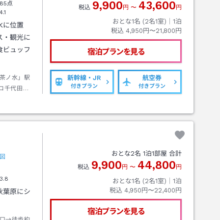
9,900
43,600
85点
税込
円
〜
円
4.1
おとな1名 (
2
名1室)｜
1
泊
水に位置
税込
4,950円〜21,800円
ス・観光に
食ビュッフ
宿泊プランを見る
茶ノ水」駅
新幹線・JR
航空券
付きプラン
付きプラン
ロ千代田線
歩約２分
おとな
2
名
1
泊
1
部屋 合計
図
9,900
44,800
税込
円
〜
円
3.8
おとな1名 (
2
名1室)｜
1
泊
税込
4,950円〜22,400円
秋葉原にシ
。
宿泊プランを見る
口→徒歩約