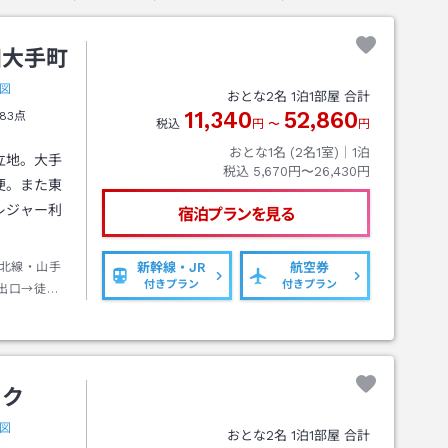
田大手町
図
おとな
2
名
1
泊
1
部屋 合計
11,340
52,860
83点
税込
円
〜
円
おとな1名 (
2
名1室)｜
1
泊
立地。大手
税込
5,670円〜26,430円
便。また東
レジャー利
宿泊プランを見る
北線・山手
新幹線・JR
航空券
付きプラン
付きプラン
出口→徒歩
ラク
図
おとな
2
名
1
泊
1
部屋 合計