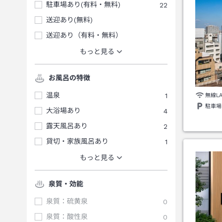
駐車場あり(有料・無料)
22
送迎あり(無料)
送迎あり（有料・無料）
もっと見る
お風呂の特徴
温泉
1
無線L
駐車場
大浴場あり
4
露天風呂あり
2
貸切・家族風呂あり
1
もっと見る
泉質・効能
泉質：硫黄泉
0
泉質：酸性泉
0