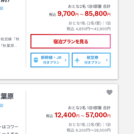
おとな
2
名
1
泊
1
部屋 合計
図
9,700
85,800
税込
円
〜
円
おとな1名 (
2
名1室)｜
1
泊
税込
4,850円〜42,900円
・総武線「秋
宿泊プランを見る
「秋葉原
新幹線・JR
航空券
付きプラン
付きプラン
秋葉原
図
おとな
2
名
1
泊
1
部屋 合計
12,400
57,000
税込
円
〜
円
おとな1名 (
2
名1室)｜
1
泊
ーはコワー
税込
6,200円〜28,500円