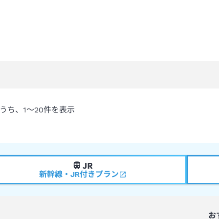
うち、
1～20
件を表示
新幹線・JR付きプラン
お