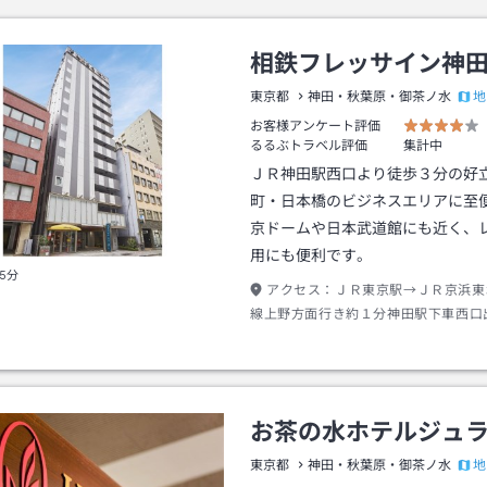
相鉄フレッサイン神
地
東京都
神田・秋葉原・御茶ノ水
お客様アンケート評価
るるぶトラベル評価
集計中
ＪＲ神田駅西口より徒歩３分の好
町・日本橋のビジネスエリアに至
京ドームや日本武道館にも近く、
用にも便利です。
5分
アクセス：
ＪＲ東京駅→ＪＲ京浜東
線上野方面行き約１分神田駅下車西口
約３分
お茶の水ホテルジュ
地
東京都
神田・秋葉原・御茶ノ水