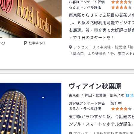
お客様アンケート評価
るるぶトラベル評価
東京駅からＪＲで２駅目の御茶ノ
し、６駅８路線利用可能でビジネ
も最適。質・量充実で大好評の朝
ェで１日のスタートを！
5分
駐車場あり
アクセス：
ＪＲ中央線・総武線「御
「聖橋口」より徒歩約２分、東京メト
「新御茶ノ水」駅「Ｂ２出口」より徒
ヴィアイン秋葉原
地
東京都
神田・秋葉原・御茶ノ水
お客様アンケート評価
集計中
るるぶトラベル評価
東京駅からわずか２駅、今話題の
ンプル・スマートなホテルが誕生
アクセス：
ＪＲ秋葉原駅中央改札出