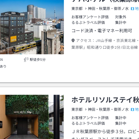
地
東京都
神田・秋葉原・御茶ノ水
お客様アンケート評価
対象外
るるぶトラベル評価
集計中
コード決済・電子マネー利用可
アクセス：
JR山手線・京浜東北線
葉原駅」昭和通り口徒歩2分/日比谷線
駅」1番出口徒歩1分
AN
駅徒歩5分
あり
ホテルリソルステイ
地
東京都
神田・秋葉原・御茶ノ水
お客様アンケート評価
集計中
るるぶトラベル評価
集計中
ＪＲ秋葉原駅から徒歩３分。ロビ