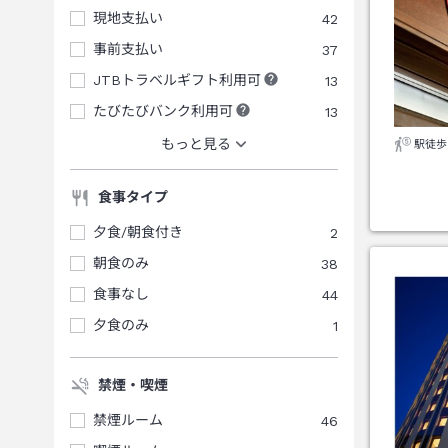
現地支払い
42
事前支払い
37
JTBトラベルギフト利用可
13
たびたびバンク利用可
13
もっと見る
駅徒歩
食事タイプ
夕食/朝食付き
2
朝食のみ
38
食事なし
44
夕食のみ
1
禁煙・喫煙
禁煙ルーム
46