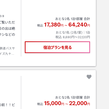
3.9
おとな
2
名
1
泊
1
部屋 合計
ご覧いただ
17,380
64,240
税込
円
〜
円
日の出は絶
おとな1名 (
2
名1室)｜
1
泊
ワシなどの
税込
8,690円〜32,120円
宿泊プランを見る
鉄道バスサ
イズ九十九
おとな
2
名
1
泊
1
部屋 合計
15,000
22,000
税込
円
〜
円
の前！！ビ