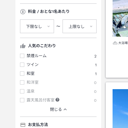
料金 / おとな1名あたり
〜
下限なし
上限なし
大浴場
人気のこだわり
禁煙ルーム
2
ツイン
1
和室
1
和洋室
0
温泉
0
露天風呂付客室
0
閉じる
お支払方法