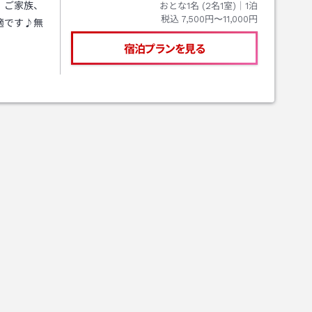
、ご家族、
おとな1名 (
2
名1室)｜
1
泊
税込
7,500円〜11,000円
適です♪無
宿泊プランを見る