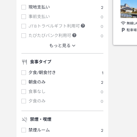
現地支払い
2
事前支払い
0
無線L
JTBトラベルギフト利用可
0
駐車場
たびたびバンク利用可
0
もっと見る
食事タイプ
夕食/朝食付き
1
朝食のみ
2
食事なし
0
夕食のみ
0
禁煙・喫煙
禁煙ルーム
2