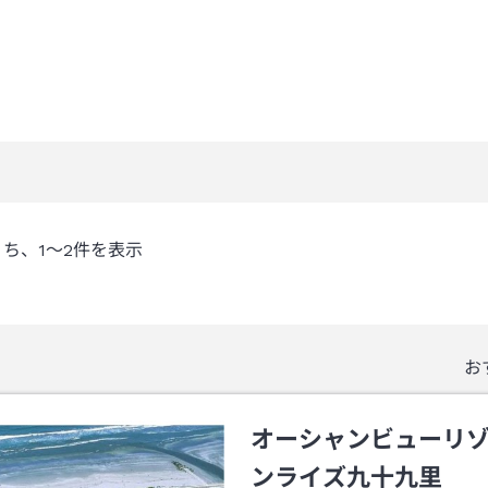
うち、
1～2
件を表示
お
オーシャンビューリ
ンライズ九十九里