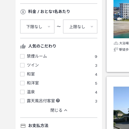
料金 / おとな1名あたり
〜
下限なし
上限なし
大浴場
人気のこだわり
駅徒歩
禁煙ルーム
9
ツイン
3
和室
4
和洋室
5
温泉
4
露天風呂付客室
3
閉じる
お支払方法