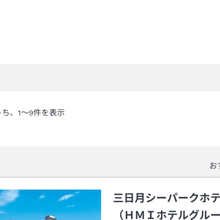
うち、
1～9
件を表示
お
三日月シーパークホ
（ＨＭＩホテルグル