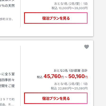
おとな1名 (
2
名1室)｜
1
泊
０％の天然
税込
10,000円〜39,000円
宿泊プランを見る
歩約８分、
おとな
2
名
1
泊
1
部屋 合計
トに全５室
45,760
50,160
税込
円
〜
円
宿四季折々
おとな1名 (
2
名1室)｜
1
泊
空間をご提
税込
22,880円〜25,080円
宿泊プランを見る
２９７で約
経由、Ｒ１