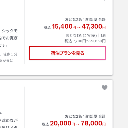
おとな
2
名
1
泊
1
部屋 合計
15,400
47,300
税込
円
〜
円
、シックモ
おとな1名 (
2
名1室)｜
1
泊
内でお寛ぎ
税込
7,700円〜23,650円
です。
宿泊プランを見る
、徒歩１分
駅からは、
外房線特急
場合、バス
、勝浦駅バ
アクアライ
ICより国
4
おとな
2
名
1
泊
1
部屋 合計
を眺めなが
20,000
78,000
税込
円
〜
円
温泉はメタ