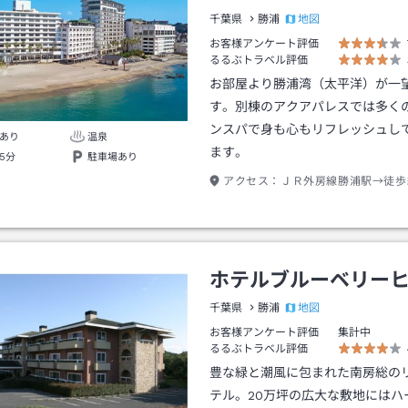
地図
千葉県
勝浦
お客様アンケート評価
るるぶトラベル評価
お部屋より勝浦湾（太平洋）が一
す。別棟のアクアパレスでは多く
ンスパで身も心もリフレッシュし
あり
温泉
ます。
5分
駐車場あり
アクセス：
ＪＲ外房線勝浦駅→徒歩
ホテルブルーベリー
地図
千葉県
勝浦
お客様アンケート評価
集計中
るるぶトラベル評価
豊な緑と潮風に包まれた南房総の
テル。20万坪の広大な敷地にはハ