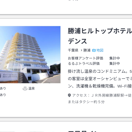
勝浦ヒルトップホテ
デンス
地図
千葉県
勝浦
お客様アンケート評価
集計中
るるぶトラベル評価
集計中
掛け流し温泉のコンドミニアム。5
の客室は全室オーシャンビューで
ン、洗濯機＆乾燥機完備。Wi-Fi
あり
温泉
あり
アクセス：
ＪＲ外房線勝浦駅駅→徒
またはタクシー約５分