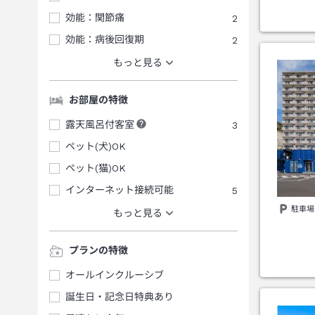
効能：関節痛
2
効能：病後回復期
2
もっと見る
お部屋の特徴
露天風呂付客室
3
ペット(犬)OK
ペット(猫)OK
インターネット接続可能
5
駐車場
もっと見る
プランの特徴
オールインクルーシブ
誕生日・記念日特典あり