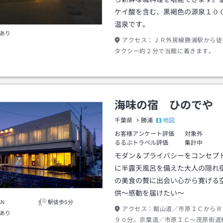
ケイ酸を含む、黒褐色の源泉１０
温泉です。
あり
アクセス：
ＪＲ外房線勝浦駅から徒
タクシー約２分で当館に着きます。
海味の宿 ひのでや
地図
千葉県
勝浦
お客様アンケート評価
対象外
るるぶトラベル評価
集計中
モダン＆プライバシーをコンセプ
に半露天風呂を備えた大人の隠れ
の美食の贅に出会い心から寛げる
供～感動を届けたい～
AN
駅徒歩5分
アクセス：
館山道／市原ＩＣからＲ
あり
９０分。京葉道／市原ＩＣ～茂原街道