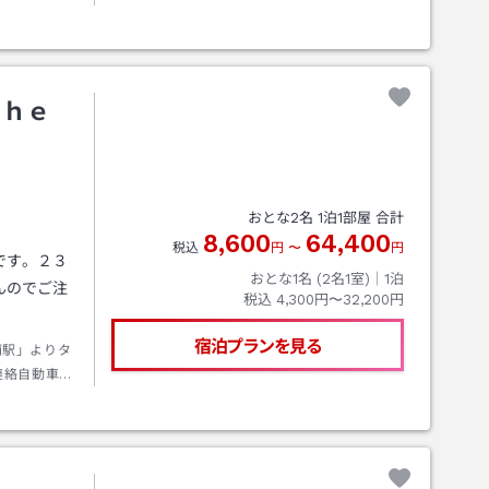
アクアライ
４０９号に
Ｔｈｅ
おとな
2
名
1
泊
1
部屋 合計
8,600
64,400
税込
円
〜
円
です。２３
おとな1名 (
2
名1室)｜
1
泊
んのでご注
税込
4,300円〜32,200円
宿泊プランを見る
浦駅」よりタ
連絡自動車道
長南IC」よ