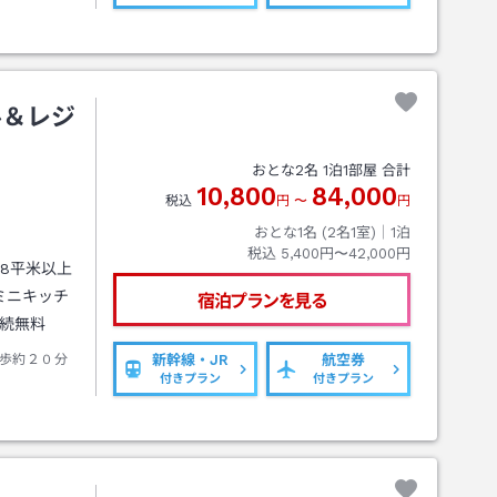
ル＆レジ
おとな
2
名
1
泊
1
部屋 合計
10,800
84,000
税込
円
〜
円
おとな1名 (
2
名1室)｜
1
泊
税込
5,400円〜42,000円
8平米以上
ミニキッチ
宿泊プランを見る
接続無料
歩約２０分
新幹線・JR
航空券
付きプラン
付きプラン