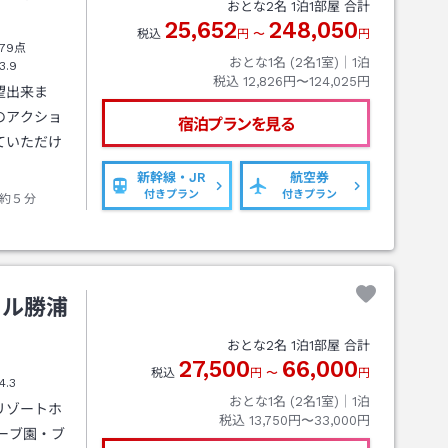
おとな
2
名
1
泊
1
部屋 合計
25,652
248,050
税込
円
〜
円
79点
おとな1名 (
2
名1室)｜
1
泊
3.9
税込
12,826円〜124,025円
望出来ま
のアクショ
宿泊プランを見る
ていただけ
新幹線・JR
航空券
付きプラン
付きプラン
約５分
ヒル勝浦
おとな
2
名
1
泊
1
部屋 合計
27,500
66,000
税込
円
〜
円
4.3
おとな1名 (
2
名1室)｜
1
泊
リゾートホ
税込
13,750円〜33,000円
ーブ園・ブ