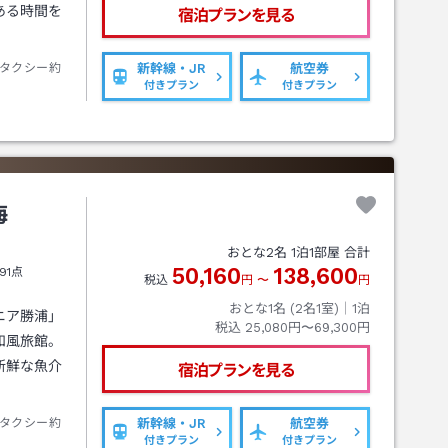
ある時間を
宿泊プランを見る
タクシー約
新幹線・JR
航空券
付きプラン
付きプラン
海
おとな
2
名
1
泊
1
部屋 合計
50,160
138,600
91点
税込
円
〜
円
おとな1名 (
2
名1室)｜
1
泊
ニア勝浦」
税込
25,080円〜69,300円
和風旅館。
新鮮な魚介
宿泊プランを見る
タクシー約
新幹線・JR
航空券
付きプラン
付きプラン