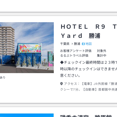
２８号を勝浦方面へ約６０分。東京湾
ン～館山自動車道～木更津北ＩＣ～Ｒ
て牛久経由Ｒ２９７号にて勝浦方面へ
ＨＯＴＥＬ Ｒ９ 
Ｙａｒｄ 勝浦
地図
千葉県
勝浦
お客様アンケート評価
対象外
るるぶトラベル評価
集計中
◆チェックイン最終時間は２３時
時以降のチェックインはできませ
意ください。
あり
アクセス：
【電車】JR外房線「勝
クシーで7分。【自動車】首都圏中央
「市原鶴舞IC」より車で40分、「茂原
り車で45分。