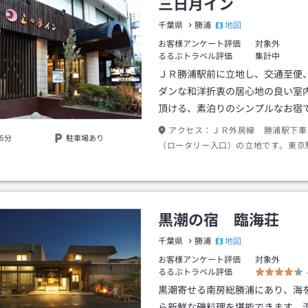
三日月イン
地図
千葉県
勝浦
お客様アンケート評価
対象外
るるぶトラベル評価
集計中
ＪＲ勝浦駅前に立地し、交通至便
ダンな和洋折衷の居心地の良い室
頂ける、素泊りのシンプルなお宿
アクセス：
ＪＲ外房線 勝浦駅下車
5分
駐車場あり
（ロータリー入口）の立地です。東京
ＪＲの場合、京葉線地下ホームより、
わかしお号にて約９０分。高速バスの
ターミナル東京八重洲から約１２０分
ス停降車、徒歩３分。自家用車の場合
黒潮の宿 臨海荘
ン経由、圏央道（千葉区間）の市原鶴舞
道２９７号線を約４０ｋｍ南下。
地図
千葉県
勝浦
お客様アンケート評価
対象外
るるぶトラベル評価
黒潮寄せる南房総勝浦にあり、海
ら新鮮な磯料理を堪能できます。