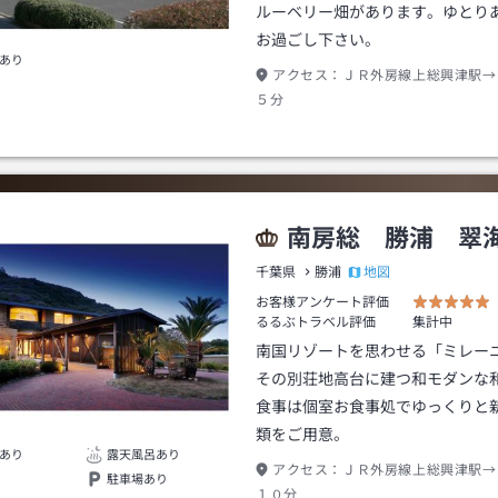
ルーベリー畑があります。ゆとり
お過ごし下さい。
あり
アクセス：
ＪＲ外房線上総興津駅→
５分
南房総 勝浦 翠
地図
千葉県
勝浦
お客様アンケート評価
るるぶトラベル評価
集計中
南国リゾートを思わせる「ミレー
その別荘地高台に建つ和モダンな
食事は個室お食事処でゆっくりと
類をご用意。
あり
露天風呂あり
アクセス：
ＪＲ外房線上総興津駅→
駐車場あり
１０分