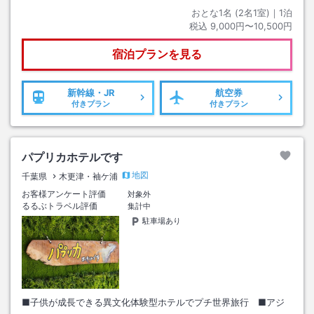
おとな1名 (
2
名1室)｜
1
泊
税込
9,000円〜10,500円
宿泊プランを見る
新幹線・JR
航空券
付きプラン
付きプラン
パプリカホテルです
地図
千葉県
木更津・袖ケ浦
お客様アンケート評価
対象外
るるぶトラベル評価
集計中
駐車場あり
■子供が成長できる異文化体験型ホテルでプチ世界旅行 ■アジ