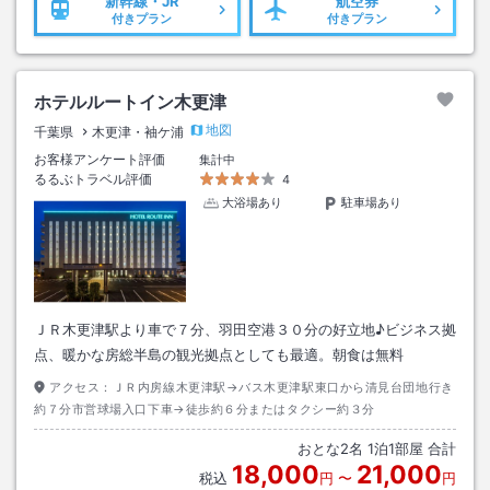
新幹線・JR
航空券
付きプラン
付きプラン
ホテルルートイン木更津
地図
千葉県
木更津・袖ケ浦
お客様アンケート評価
集計中
るるぶトラベル評価
4
大浴場あり
駐車場あり
ＪＲ木更津駅より車で７分、羽田空港３０分の好立地♪ビジネス拠
点、暖かな房総半島の観光拠点としても最適。朝食は無料
アクセス：
ＪＲ内房線木更津駅→バス木更津駅東口から清見台団地行き
約７分市営球場入口下車→徒歩約６分またはタクシー約３分
おとな
2
名
1
泊
1
部屋 合計
18,000
21,000
税込
円
〜
円