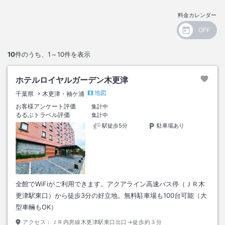
料金カレンダー
10
件のうち、
1～10
件を表示
ホテルロイヤルガーデン木更津
地図
千葉県
木更津・袖ケ浦
お客様アンケート評価
集計中
るるぶトラベル評価
集計中
駅徒歩5分
駐車場あり
全館でWiFiがご利用できます。アクアライン高速バス停（ＪＲ木
更津駅東口）から徒歩3分の好立地。無料駐車場も100台可能（大
型車輛もOK）
アクセス：
ＪＲ内房線木更津駅東口出口→徒歩約３分