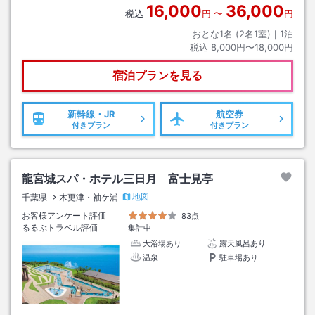
16,000
36,000
税込
円
〜
円
おとな1名 (
2
名1室)｜
1
泊
税込
8,000円〜18,000円
宿泊プランを見る
新幹線・JR
航空券
付きプラン
付きプラン
龍宮城スパ・ホテル三日月 富士見亭
地図
千葉県
木更津・袖ケ浦
お客様アンケート評価
83点
るるぶトラベル評価
集計中
大浴場あり
露天風呂あり
温泉
駐車場あり