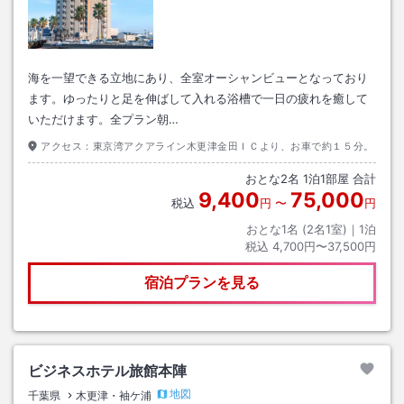
海を一望できる立地にあり、全室オーシャンビューとなっており
ます。ゆったりと足を伸ばして入れる浴槽で一日の疲れを癒して
いただけます。全プラン朝…
アクセス：
東京湾アクアライン木更津金田ＩＣより、お車で約１５分。
おとな
2
名
1
泊
1
部屋 合計
9,400
75,000
税込
円
〜
円
おとな1名 (
2
名1室)｜
1
泊
税込
4,700円〜37,500円
宿泊プランを見る
ビジネスホテル旅館本陣
地図
千葉県
木更津・袖ケ浦