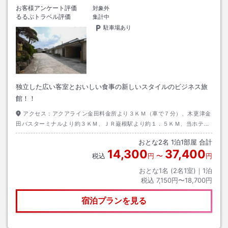
お客様アンケート評価
対象外
るるぶトラベル評価
集計中
駐車場あり
独立した広い客室とおいしい食事の新しいスタイルのビジネス旅
館！！
アクセス：
アクアライン金田料金所より３ＫＭ（車で７分）、木更津金
田バスターミナルより約３ＫＭ、ＪＲ巌根駅より約１．５ＫＭ、当ホテル
より東京都心部まで車で３０分～４０分程度でアクセスできます。事前に
おとな
2
名
1
泊
1
部屋 合計
ご予約いただければ、最寄りの駅・バス停の送迎も行っております。
14,300
37,400
税込
円
〜
円
おとな1名 (
2
名1室)｜
1
泊
税込
7,150円〜18,700円
宿泊プランを見る