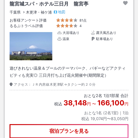
龍宮城スパ・ホテル三日月 龍宮亭
地図
千葉県
木更津・袖ケ浦
お客様アンケート評価
81点
るるぶトラベル評価
4
大浴場あり
露天風呂あり
温泉
駐車場あり
遊びきれない温泉＆プールのテーマパーク、バギーなどアクティ
ビティも充実◎ 三日月打ち上げ花火開催中(期間限定）
アクセス：
ＪＲ内房線木更津駅→タクシー約２０分
おとな
2
名
1
泊
1
部屋 合計
38,148
166,100
税込
円
〜
円
おとな1名 (
2
名1室)｜
1
泊
税込
19,074円〜83,050円
宿泊プランを見る