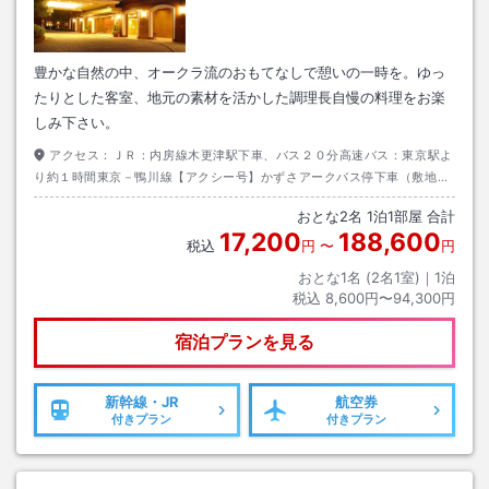
豊かな自然の中、オークラ流のおもてなしで憩いの一時を。ゆっ
たりとした客室、地元の素材を活かした調理長自慢の料理をお楽
しみ下さい。
アクセス：
ＪＲ：内房線木更津駅下車、バス２０分高速バス：東京駅よ
り約１時間東京－鴨川線【アクシー号】かずさアークバス停下車（敷地内
徒歩）
おとな
2
名
1
泊
1
部屋 合計
17,200
188,600
税込
円
〜
円
おとな1名 (
2
名1室)｜
1
泊
税込
8,600円〜94,300円
宿泊プランを見る
新幹線・JR
航空券
付きプラン
付きプラン