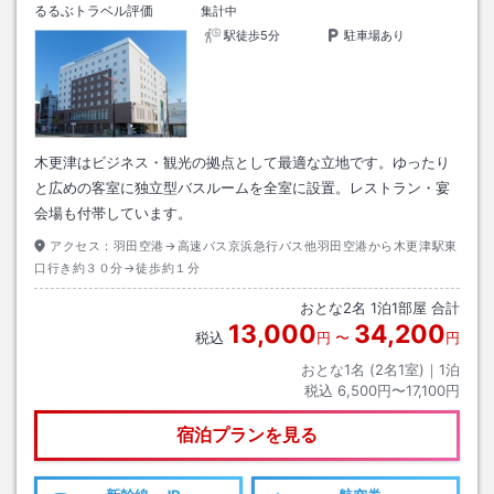
るるぶトラベル評価
集計中
駅徒歩5分
駐車場あり
木更津はビジネス・観光の拠点として最適な立地です。ゆったり
と広めの客室に独立型バスルームを全室に設置。レストラン・宴
会場も付帯しています。
アクセス：
羽田空港→高速バス京浜急行バス他羽田空港から木更津駅東
口行き約３０分→徒歩約１分
おとな
2
名
1
泊
1
部屋 合計
13,000
34,200
税込
円
〜
円
おとな1名 (
2
名1室)｜
1
泊
税込
6,500円〜17,100円
宿泊プランを見る