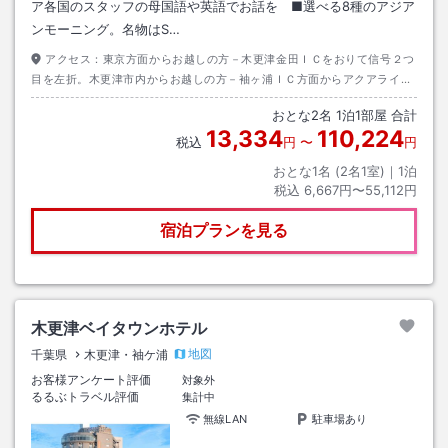
ア各国のスタッフの母国語や英語でお話を ■選べる8種のアジア
ンモーニング。名物はS…
アクセス：
東京方面からお越しの方－木更津金田ＩＣをおりて信号２つ
目を左折。木更津市内からお越しの方－袖ヶ浦ＩＣ方面からアクアライン
連絡道を通り金田ＩＣ方面へ。信号１つ目を右折正面。
おとな
2
名
1
泊
1
部屋 合計
13,334
110,224
税込
円
〜
円
おとな1名 (
2
名1室)｜
1
泊
税込
6,667円〜55,112円
宿泊プランを見る
木更津ベイタウンホテル
地図
千葉県
木更津・袖ケ浦
お客様アンケート評価
対象外
るるぶトラベル評価
集計中
無線LAN
駐車場あり