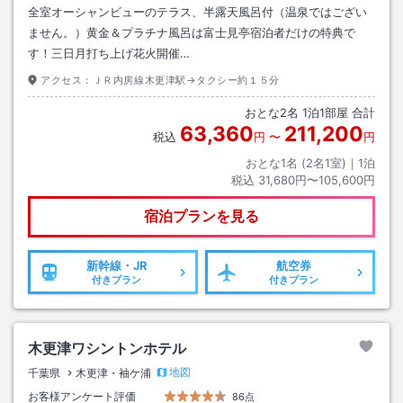
全室オーシャンビューのテラス、半露天風呂付（温泉ではござい
ません。）黄金＆プラチナ風呂は富士見亭宿泊者だけの特典で
す！三日月打ち上げ花火開催…
アクセス：
ＪＲ内房線木更津駅→タクシー約１５分
おとな
2
名
1
泊
1
部屋 合計
63,360
211,200
税込
円
〜
円
おとな1名 (
2
名1室)｜
1
泊
税込
31,680円〜105,600円
宿泊プランを見る
新幹線・JR
航空券
付きプラン
付きプラン
木更津ワシントンホテル
地図
千葉県
木更津・袖ケ浦
お客様アンケート評価
86点