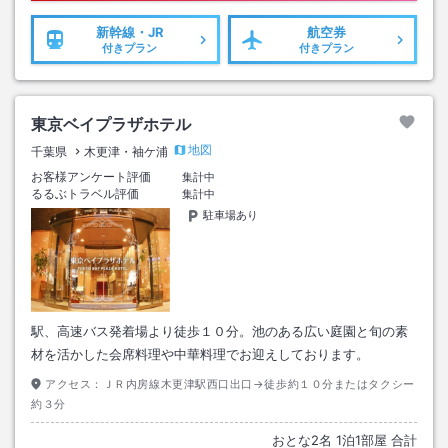
新幹線・JR
航空券
付きプラン
付きプラン
東京ベイプラザホテル
地図
千葉県
木更津・袖ケ浦
お客様アンケート評価
集計中
るるぶトラベル評価
集計中
駐車場あり
駅、高速バス発着場より徒歩１０分。池のある広い庭園と旬の素
材を活かした会席料理や中華料理でお迎えしております。
アクセス：
ＪＲ内房線木更津駅西口出口→徒歩約１０分またはタクシー
約３分
おとな
2
名
1
泊
1
部屋 合計