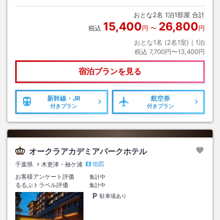
おとな
2
名
1
泊
1
部屋 合計
15,400
26,800
税込
円
〜
円
おとな1名 (
2
名1室)｜
1
泊
税込
7,700円〜13,400円
宿泊プランを見る
新幹線・JR
航空券
付きプラン
付きプラン
オークラアカデミアパークホテル
地図
千葉県
木更津・袖ケ浦
お客様アンケート評価
集計中
るるぶトラベル評価
集計中
駐車場あり