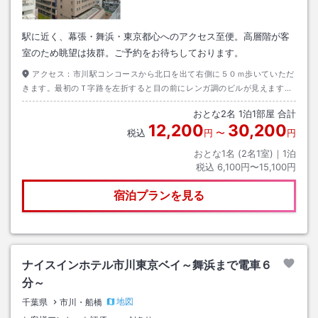
駅に近く、幕張・舞浜・東京都心へのアクセス至便。高層階が客
室のため眺望は抜群。ご予約をお待ちしております。
アクセス：
市川駅コンコースから北口を出て右側に５０ｍ歩いていただ
きます。最初のＴ字路を左折すると目の前にレンガ調のビルが見えます。
屋上に「yamazaki」と「太陽マーク」の看板があります。
おとな
2
名
1
泊
1
部屋 合計
12,200
30,200
税込
円
〜
円
おとな1名 (
2
名1室)｜
1
泊
税込
6,100円〜15,100円
宿泊プランを見る
ナイスインホテル市川東京ベイ～舞浜まで電車６
分～
地図
千葉県
市川・船橋