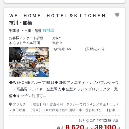
ＷＥ ＨＯＭＥ ＨＯＴＥＬ＆ＫＩＴＣＨＥＮ
市川・船橋
地図
千葉県
市川・船橋
お客様アンケート評価
対象外
るるぶトラベル評価
集計中
無線LAN
駅徒歩5分
◆WEHOMEグループ1棟目◆DHCアメニティ・ナノバブルシャワ
ー・高品質ドライヤー全室導入◆全室アラジンプロジェクター完
備◆キッチン利用可…
アクセス：
【航空】羽田空港利用 タクシーで約５４分／料金１１，７
２０円程度 【電車】ＪＲ総武線下総中山駅下車 徒歩約３分 【お車】
自動車道 市川南ＩＣ利用
おとな
2
名
1
泊
1
部屋 合計
8,620
39,100
税込
円
〜
円