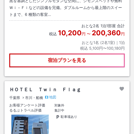
黒を基調としたシンプルモダンな空間に、シモンズベッドや無料
Ｗｉ－Ｆｉなどの設備を完備。ダブルルームから最上階のスイー
トまで、6 種類の客室…
おとな
2
名
1
泊
1
部屋 合計
10,200
200,360
税込
円
〜
円
おとな1名 (
2
名1室)｜
1
泊
税込
5,100円〜100,180円
宿泊プランを見る
ＨＯＴＥＬ Ｔｗｉｎ Ｆｌａｇ
地図
千葉県
市川・船橋
お客様アンケート評価
対象外
るるぶトラベル評価
集計中
駐車場あり