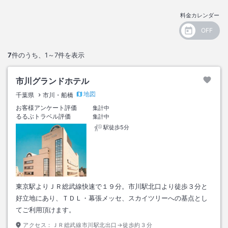
料金カレンダー
7
件のうち、
1～7
件を表示
市川グランドホテル
地図
千葉県
市川・船橋
お客様アンケート評価
集計中
るるぶトラベル評価
集計中
駅徒歩5分
東京駅よりＪＲ総武線快速で１９分。市川駅北口より徒歩３分と
好立地にあり、ＴＤＬ・幕張メッセ、スカイツリーへの基点とし
てご利用頂けます。
アクセス：
ＪＲ総武線市川駅北出口→徒歩約３分