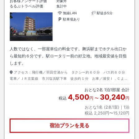
お客様アンケート評価
対象外
るるぶトラベル評価
集計中
無線LAN
駅徒歩5分
駐車場あり
人数ではなく、一部屋単位の料金です。舞浜駅までホテル出口か
ら最短約６分です。駅ロータリー前の好立地。地域最安値を目指
します。
アクセス：
飛行機／羽田空港から タクシー約６０分 バス約６０分
電車／ＪＲ京葉線 市川塩浜駅下車 徒歩約１分 お車／浦安Ｉ．Ｃよ
り 国道３５７号線利用（目標：行徳警察署）
おとな
2
名
1
泊
1
部屋 合計
4,500
30,240
税込
円
〜
円
おとな1名 (
2
名1室)｜
1
泊
税込
2,250円〜15,120円
宿泊プランを見る