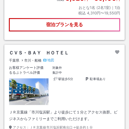
おとな1名 (
2
名1室)｜
1
泊
税込
4,310円〜19,550円
宿泊プランを見る
ＣＶＳ・ＢＡＹ ＨＯＴＥＬ
地図
千葉県
市川・船橋
お客様アンケート評価
対象外
るるぶトラベル評価
集計中
駅徒歩5分
駐車場あり
ＪＲ京葉線「市川塩浜駅」より徒歩にて１分とアクセス抜群。ビ
ジネスからファミリーまでご利用いただけます。
アクセス：
ＪＲ京葉線市川塩浜駅南出口→徒歩約１分