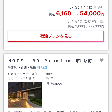
おとな
2
名
1
泊
1
部屋 合計
6,160
54,000
税込
円
〜
円
おとな1名 (
2
名1室)｜
1
泊
税込
3,080円〜27,000円
宿泊プランを見る
ＨＯＴＥＬ Ｒ９ Ｐｒｅｍｉｕｍ 市川駅前
地図
千葉県
市川・船橋
お客様アンケート評価
対象外
るるぶトラベル評価
集計中
無線LAN