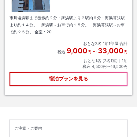
市川塩浜駅まで徒歩約２分・舞浜駅より２駅約６分・海浜幕張駅
より約１４分。 舞浜駅～お車で約１５分。 海浜幕張駅～お車
で約２５分。 全室：20…
おとな
2
名
1
泊
1
部屋 合計
9,000
33,000
税込
円
〜
円
おとな1名 (
2
名1室)｜
1
泊
税込
4,500円〜16,500円
宿泊プランを見る
ご注意・ご案内