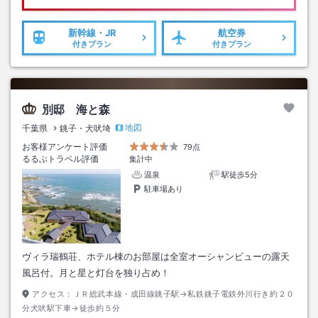
新幹線・JR
航空券
付きプラン
付きプラン
別邸 海と森
地図
千葉県
銚子・犬吠埼
お客様アンケート評価
79点
るるぶトラベル評価
集計中
温泉
駅徒歩5分
駐車場あり
ヴィラ瑞鶴荘、ホテル棟のお部屋は全室オーシャンビューの露天
風呂付。月と星と灯台を独り占め！
アクセス：
ＪＲ総武本線・成田線銚子駅→私鉄銚子電鉄外川行き約２０
分犬吠駅下車→徒歩約５分