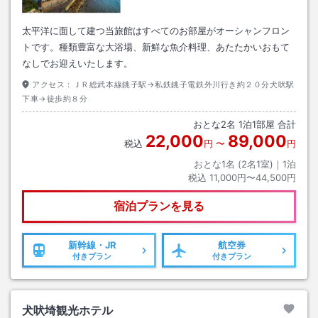
太平洋に面して建つ当旅館はすべてのお部屋がオーシャンフロン
トです。種類豊富な大浴場、新鮮な魚介料理、あたたかいおもて
なしでお迎えいたします。
アクセス：
ＪＲ総武本線銚子駅→私鉄銚子電鉄外川行き約２０分犬吠駅
下車→徒歩約８分
おとな
2
名
1
泊
1
部屋 合計
22,000
89,000
税込
円
〜
円
おとな1名 (
2
名1室)｜
1
泊
税込
11,000円〜44,500円
宿泊プランを見る
新幹線・JR
航空券
付きプラン
付きプラン
犬吠埼観光ホテル