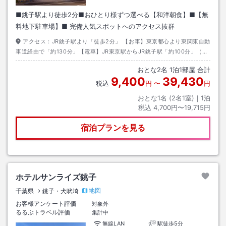
■銚子駅より徒歩2分■おひとり様ずつ選べる【和洋朝食】■【無
料地下駐車場】■ 完備人気スポットへのアクセス抜群
アクセス：
JR銚子駅より「徒歩2分」 【お車】東京都心より東関東自動
車道経由で「約130分」【電車】JR東京駅からJR銚子駅「約100分」（特
急使用時）
おとな
2
名
1
泊
1
部屋 合計
9,400
39,430
税込
円
〜
円
おとな1名 (
2
名1室)｜
1
泊
税込
4,700円〜19,715円
宿泊プランを見る
ホテルサンライズ銚子
地図
千葉県
銚子・犬吠埼
お客様アンケート評価
対象外
るるぶトラベル評価
集計中
無線LAN
駅徒歩5分