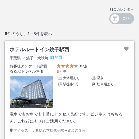
料金カレンダー
8
件のうち、
1～8
件を表示
ホテルルートイン銚子駅西
地図
千葉県
銚子・犬吠埼
お客様アンケート評価
87点
るるぶトラベル評価
集計中
大浴場あり
温泉
駅徒歩5分
駐車場あり
電車でもお車でも非常にアクセス良好です。ビジネスはもちろ
ん、ご旅行にもぜひご活用ください。
アクセス：
ＪＲ総武本線銚子駅→徒歩約３分