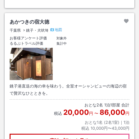
あかつきの宿大徳
地図
千葉県
銚子・犬吠埼
お客様アンケート評価
対象外
るるぶトラベル評価
集計中
銚子港直送の海の幸を味わう。全室オーシャンビューの海辺の宿
で贅沢なひとときを。
おとな
2
名
1
泊
1
部屋 合計
20,000
86,000
税込
円
〜
円
おとな1名 (
2
名1室)｜
1
泊
税込
10,000円〜43,000円