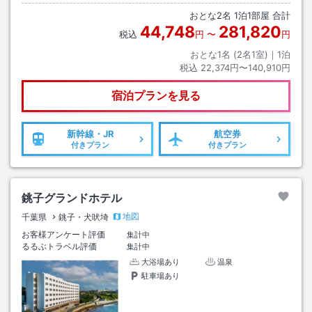
おとな
2
名
1
泊
1
部屋 合計
44,748
281,820
税込
円
〜
円
おとな1名 (
2
名1室)｜
1
泊
税込
22,374円〜140,910円
宿泊プランを見る
新幹線・JR
航空券
付きプラン
付きプラン
銚子グランドホテル
地図
千葉県
銚子・犬吠埼
お客様アンケート評価
集計中
るるぶトラベル評価
集計中
大浴場あり
温泉
駐車場あり