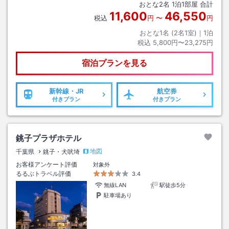
おとな
2
名
1
泊
1
部屋 合計
11,600
46,550
税込
円
〜
円
おとな1名 (
2
名1室)｜
1
泊
税込
5,800円〜23,275円
宿泊プランを見る
新幹線・JR
航空券
付きプラン
付きプラン
銚子プラザホテル
地図
千葉県
銚子・犬吠埼
お客様アンケート評価
対象外
るるぶトラベル評価
3.4
無線LAN
駅徒歩5分
駐車場あり