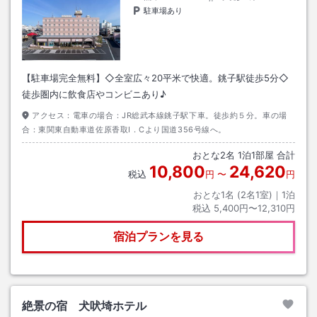
駐車場あり
【駐車場完全無料】◇全室広々20平米で快適。銚子駅徒歩5分◇
徒歩圏内に飲食店やコンビニあり♪
アクセス：
電車の場合：JR総武本線銚子駅下車。徒歩約５分。車の場
合：東関東自動車道佐原香取I．Cより国道356号線へ。
おとな
2
名
1
泊
1
部屋 合計
10,800
24,620
税込
円
〜
円
おとな1名 (
2
名1室)｜
1
泊
税込
5,400円〜12,310円
宿泊プランを見る
絶景の宿 犬吠埼ホテル