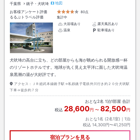
地図
千葉県
銚子・犬吠埼
お客様アンケート評価
80点
るるぶトラベル評価
集計中
大浴場あり
露天風呂あり
温泉
駐車場あり
犬吠埼の高台に立ち、どの部屋からも海が眺められる開放感一杯
のリゾートホテルです。地球が丸く見え太平洋に面した犬吠埼温
泉黒潮の湯が大好評です。
アクセス：
ＪＲ総武本線銚子駅→私鉄銚子電鉄外川行き約２０分犬吠駅
下車→徒歩約７分
おとな
2
名
1
泊
1
部屋 合計
28,600
82,500
税込
円
〜
円
おとな1名 (
2
名1室)｜
1
泊
税込
14,300円〜41,250円
宿泊プランを見る