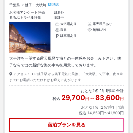
地図
千葉県
銚子・犬吠埼
お客様アンケート評価
対象外
るるぶトラベル評価
集計中
大浴場あり
露天風呂あり
温泉
無線LAN
駐車場あり
太平洋を一望する露天風呂で海との一体感をお楽しみ下さい。銚
子ならではの新鮮な海の幸も御用意しております。
アクセス：
ＪＲ銚子駅から銚子電鉄に乗換、「犬吠駅」で下車。夜９時
までにお電話いただければお迎えにあがります。
おとな
2
名
1
泊
1
部屋 合計
29,700
83,600
税込
円
〜
円
おとな1名 (
2
名1室)｜
1
泊
税込
14,850円〜41,800円
宿泊プランを見る