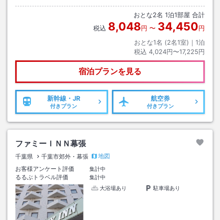
おとな
2
名
1
泊
1
部屋 合計
8,048
34,450
税込
円
〜
円
おとな1名 (
2
名1室)｜
1
泊
税込
4,024円〜17,225円
宿泊プランを見る
新幹線・JR
航空券
付きプラン
付きプラン
ファミーＩＮＮ幕張
地図
千葉県
千葉市郊外・幕張
お客様アンケート評価
集計中
るるぶトラベル評価
集計中
大浴場あり
駐車場あり