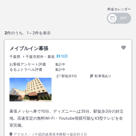
料金カレンダー
2
件のうち、
1～2
件を表示
メイプルイン幕張
地図
千葉県
千葉市郊外・幕張
お客様アンケート評価
集計中
るるぶトラベル評価
集計中
駅徒歩5分
駐車場あり
幕張メッセへ車で10分。ディズニーへは35分。駅徒歩3分の好立
地。高速安定の無料Wi-Fi・Youtube視聴可能な43型テレビを全
室完備。
アクセス：
ＪＲ総武線幕張本郷駅→徒歩約３分