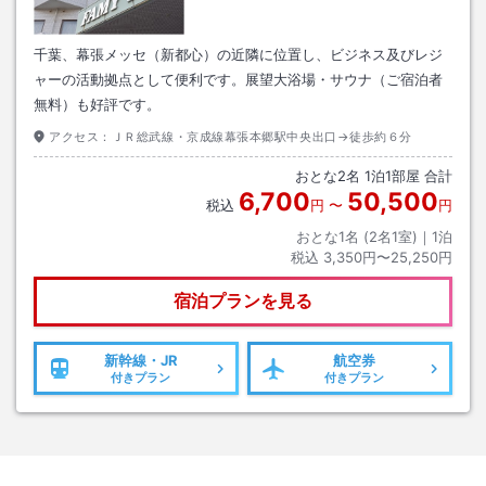
千葉、幕張メッセ（新都心）の近隣に位置し、ビジネス及びレジ
ャーの活動拠点として便利です。展望大浴場・サウナ（ご宿泊者
無料）も好評です。
アクセス：
ＪＲ総武線・京成線幕張本郷駅中央出口→徒歩約６分
おとな
2
名
1
泊
1
部屋 合計
6,700
50,500
税込
円
〜
円
おとな1名 (
2
名1室)｜
1
泊
税込
3,350円〜25,250円
宿泊プランを見る
新幹線・JR
航空券
付きプラン
付きプラン