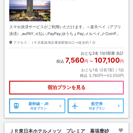
スマホ決済サービスがご利用いただけます。＜楽天ペイ（アプリ
決済）,auPAY,ｄ払い,PayPay,ゆうちょPay,メルペイ,J-CoinP…
アクセス：
ＪＲ京葉線海浜幕張駅南出口→徒歩約７分
おとな
2
名
1
泊
1
部屋 合計
7,560
107,100
税込
円
〜
円
おとな1名 (
2
名1室)｜
1
泊
税込
3,780円〜53,550円
宿泊プランを見る
新幹線・JR
航空券
付きプラン
付きプラン
ＪＲ東日本ホテルメッツ プレミア 幕張豊砂