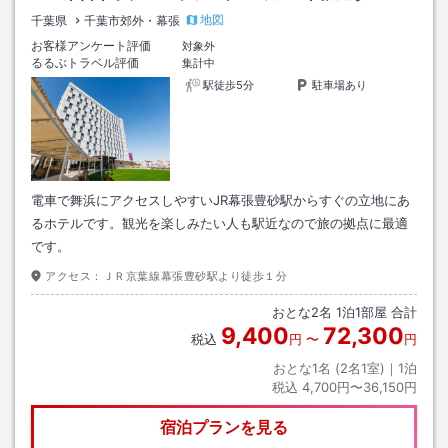
地図
千葉県
千葉市郊外・幕張
お客様アンケート評価
対象外
るるぶトラベル評価
集計中
駅徒歩5分
駐車場あり
電車で舞浜にアクセスしやすいJR幕張豊砂駅からすぐの立地にあ
るホテルです。観光を楽しみたい人も駅近なので旅の拠点に最適
です。
アクセス：
ＪＲ京葉線幕張豊砂駅より徒歩１分
おとな
2
名
1
泊
1
部屋 合計
9,400
72,300
税込
円
〜
円
おとな1名 (
2
名1室)｜
1
泊
税込
4,700円〜36,150円
宿泊プランを見る