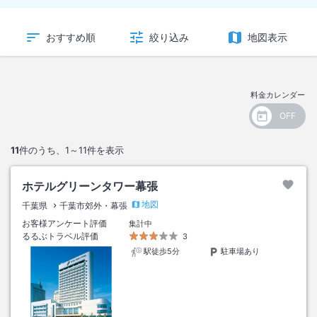
おすすめ順
絞り込み
地図表示
料金カレンダー
11
件のうち、
1～11
件を表示
ホテルグリーンタワー幕張
地図
千葉県
千葉市郊外・幕張
お客様アンケート評価
集計中
るるぶトラベル評価
3
駅徒歩5分
駐車場あり