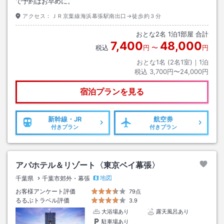
で予約はお早めに。
アクセス：
ＪＲ京葉線海浜幕張駅南出口→徒歩約３分
おとな
2
名
1
泊
1
部屋 合計
7,400
48,000
税込
円
〜
円
おとな1名 (
2
名1室)｜
1
泊
税込
3,700円〜24,000円
宿泊プランを見る
新幹線・JR
航空券
付きプラン
付きプラン
アパホテル＆リゾート〈東京ベイ幕張〉
地図
千葉県
千葉市郊外・幕張
お客様アンケート評価
79点
るるぶトラベル評価
3.9
大浴場あり
露天風呂あり
駐車場あり