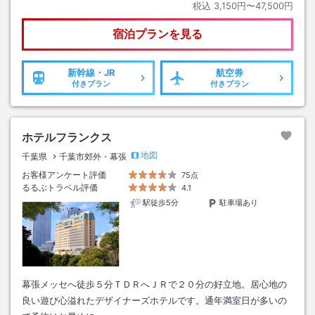
税込
3,150円〜47,500円
宿泊プランを見る
新幹線・JR
航空券
付きプラン
付きプラン
ホテルフランクス
地図
千葉県
千葉市郊外・幕張
お客様アンケート評価
75点
るるぶトラベル評価
4.1
駅徒歩5分
駐車場あり
幕張メッセへ徒歩５分ＴＤＲへＪＲで２０分の好立地。居心地の
良い遊び心溢れたデザイナーズホテルです。通年満室日が多いの