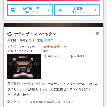
新幹線・JR
航空券
付きプラン
付きプラン
ホテルザ・マンハッタン
地図
千葉県
千葉市郊外・幕張
お客様アンケート評価
92点
るるぶトラベル評価
集計中
駅徒歩5分
駐車場あり
幕張新都心の一角に佇むスモールラグジュアリーホテル。そのス
タイリッシュな外観とはうらはらに館内は１９２０年代のアール
デコ様式で統一。
アクセス：
ＪＲ京葉線海浜幕張駅南出口→徒歩約４分