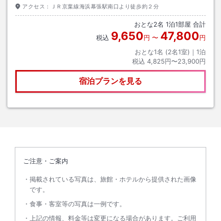
アクセス：
ＪＲ京葉線海浜幕張駅南口より徒歩約２分
おとな
2
名
1
泊
1
部屋 合計
9,650
47,800
税込
円
〜
円
おとな1名 (
2
名1室)｜
1
泊
税込
4,825円〜23,900円
宿泊プランを見る
ご注意・ご案内
掲載されている写真は、旅館・ホテルから提供された画像
です。
食事・客室等の写真は一例です。
上記の情報、料金等は変更になる場合があります。ご利用