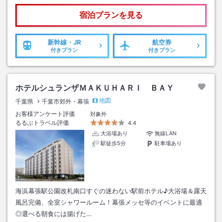
宿泊プランを見る
新幹線・JR
航空券
付きプラン
付きプラン
ホテルシュランザＭＡＫＵＨＡＲＩ ＢＡＹ
地図
千葉県
千葉市郊外・幕張
お客様アンケート評価
対象外
るるぶトラベル評価
4.4
大浴場あり
無線LAN
駅徒歩5分
駐車場あり
海浜幕張駅公園改札南口すぐの迷わない駅前ホテル♪大浴場＆露天
風呂完備、全室シャワールーム！幕張メッセ等のイベントに最適
◎選べる朝食には揚げた…