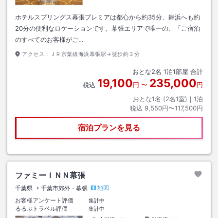
ホテルスプリングス幕張プレミアは都心から約35分、舞浜へも約
20分の便利なロケーションです。幕張エリアで唯一の、「ご宿泊
のすべてのお客様がご…
アクセス：
ＪＲ京葉線海浜幕張駅→徒歩約３分
おとな
2
名
1
泊
1
部屋 合計
19,100
235,000
税込
円
〜
円
おとな1名 (
2
名1室)｜
1
泊
税込
9,550円〜117,500円
宿泊プランを見る
ファミーＩＮＮ幕張
地図
千葉県
千葉市郊外・幕張
お客様アンケート評価
集計中
るるぶトラベル評価
集計中