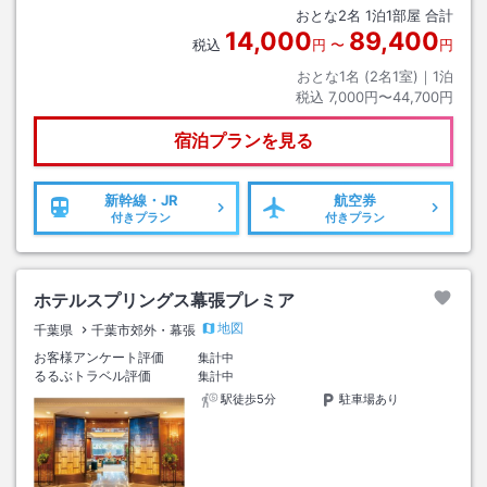
おとな
2
名
1
泊
1
部屋 合計
14,000
89,400
税込
円
〜
円
おとな1名 (
2
名1室)｜
1
泊
税込
7,000円〜44,700円
宿泊プランを見る
新幹線・JR
航空券
付きプラン
付きプラン
ホテルスプリングス幕張プレミア
地図
千葉県
千葉市郊外・幕張
お客様アンケート評価
集計中
るるぶトラベル評価
集計中
駅徒歩5分
駐車場あり