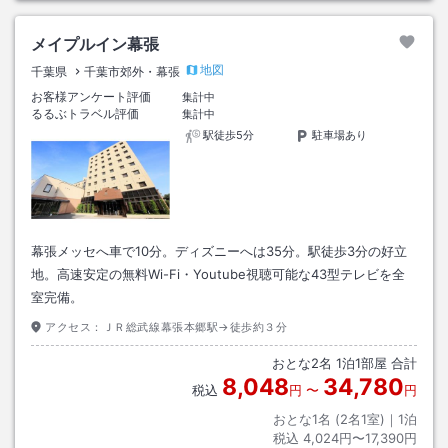
メイプルイン幕張
地図
千葉県
千葉市郊外・幕張
お客様アンケート評価
集計中
るるぶトラベル評価
集計中
駅徒歩5分
駐車場あり
幕張メッセへ車で10分。ディズニーへは35分。駅徒歩3分の好立
地。高速安定の無料Wi-Fi・Youtube視聴可能な43型テレビを全
室完備。
アクセス：
ＪＲ総武線幕張本郷駅→徒歩約３分
おとな
2
名
1
泊
1
部屋 合計
8,048
34,780
税込
円
〜
円
おとな1名 (
2
名1室)｜
1
泊
税込
4,024円〜17,390円