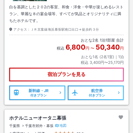
白を基調とした２０2の客室、和食・洋食・中華が楽しめるレスト
ラン、華麗な８の宴会場等、すベてが気品とオリジナリティに満
ちたホテルです。
アクセス：
ＪＲ京葉線海浜幕張駅南口出口→徒歩約３分
おとな
2
名
1
泊
1
部屋 合計
6,800
50,340
税込
円
〜
円
おとな1名 (
2
名1室)｜
1
泊
税込
3,400円〜25,170円
宿泊プランを見る
新幹線・JR
航空券
付きプラン
付きプラン
ホテルニューオータニ幕張
地図
千葉県
千葉市郊外・幕張