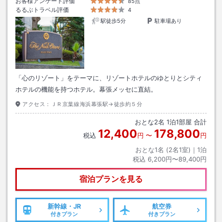
お客様アンケート評価
85点
るるぶトラベル評価
4
駅徒歩5分
駐車場あり
「心のリゾート」をテーマに、リゾートホテルのゆとりとシティ
ホテルの機能を持つホテル。幕張メッセに直結。
アクセス：
ＪＲ京葉線海浜幕張駅→徒歩約５分
おとな
2
名
1
泊
1
部屋 合計
12,400
178,800
税込
円
〜
円
おとな1名 (
2
名1室)｜
1
泊
税込
6,200円〜89,400円
宿泊プランを見る
新幹線・JR
航空券
付きプラン
付きプラン