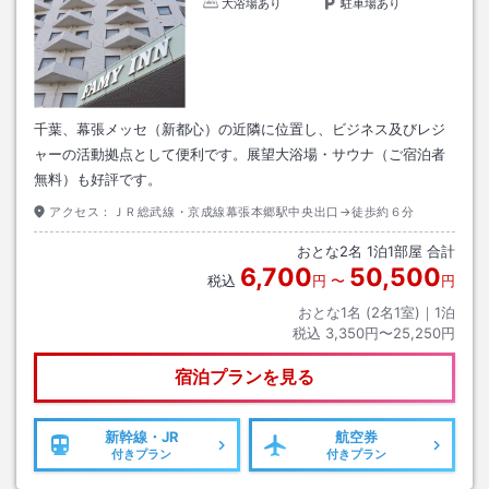
大浴場あり
駐車場あり
千葉、幕張メッセ（新都心）の近隣に位置し、ビジネス及びレジ
ャーの活動拠点として便利です。展望大浴場・サウナ（ご宿泊者
無料）も好評です。
アクセス：
ＪＲ総武線・京成線幕張本郷駅中央出口→徒歩約６分
おとな
2
名
1
泊
1
部屋 合計
6,700
50,500
税込
円
〜
円
おとな1名 (
2
名1室)｜
1
泊
税込
3,350円〜25,250円
宿泊プランを見る
新幹線・JR
航空券
付きプラン
付きプラン