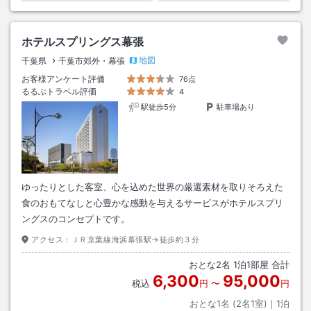
ホテルスプリングス幕張
地図
千葉県
千葉市郊外・幕張
お客様アンケート評価
76点
るるぶトラベル評価
4
駅徒歩5分
駐車場あり
ゆったりとした客室、心を込めた世界の厳選素材を取りそろえた
食のおもてなしと心豊かな感動を与えるサービスがホテルスプリ
ングスのコンセプトです。
アクセス：
ＪＲ京葉線海浜幕張駅→徒歩約３分
おとな
2
名
1
泊
1
部屋 合計
6,300
95,000
税込
円
〜
円
おとな1名 (
2
名1室)｜
1
泊