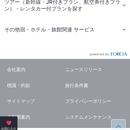
ツアー（新幹線・JR付きプラン、航空券付きプラ
ン）・レンタカー付プランを探す
その他宿・ホテル・旅館関連 サービス
国内旅行・国内ツアー
JR・新幹線付きツアー
航空券付きツアー
会社案内
ニュースリリース
現地観光・レジャーチケット
標識・約款
旅行条件書
国内観光ガイド
旅行・観光情報
サイトマップ
プライバシーポリシー
ご利用案内
システムメンテナンス
ペー
お気に入り