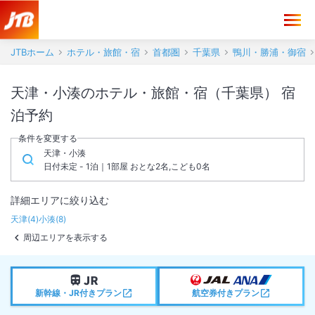
JTBホーム
ホテル・旅館・宿
首都圏
千葉県
鴨川・勝浦・御宿
天津・小湊のホテル・旅館・宿（千葉県） 宿
泊予約
条件を変更する
天津・小湊
日付未定 - 1泊｜1部屋 おとな2名,こども0名
詳細エリアに絞り込む
天津
(
4
)
小湊
(
8
)
周辺エリアを表示する
新幹線・JR付きプラン
航空券付きプラン