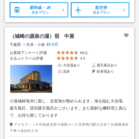
新幹線・JR
航空券
付きプラン
付きプラン
（城崎の源泉の湯）宿 中屋
地図
千葉県
天津・小湊
お客様アンケート評価
86点
るるぶトラベル評価
4.5
大浴場あり
露天風呂あり
温泉
駐車場あり
小湊城崎海岸に面し、全室海が眺められます。海を臨む大浴場、
露天風呂、貸切露天風呂がございます。また新鮮な磯料理と真心
で、お待ち致しております
アクセス：
ＪＲ外房線安房小湊駅→バス安房鴨川駅行き約７分城崎海岸
下車→徒歩約５分