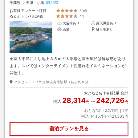
地図
千葉県
天津・小湊
お客様アンケート評価
80点
るるぶトラベル評価
4.1
大浴場あり
露天風呂あり
温泉
駐車場あり
全室太平洋に面し地上３５ｍの大浴場と露天風呂は解放感があり
ます。スパではエンターテイメント性溢れるイルミネーションが
開催中。
アクセス：
ＪＲ外房線安房小湊駅→徒歩約８分
おとな
2
名
1
泊
1
部屋 合計
28,314
242,726
税込
円
〜
円
おとな1名 (
2
名1室)｜
1
泊
税込
14,157円〜121,363円
宿泊プランを見る