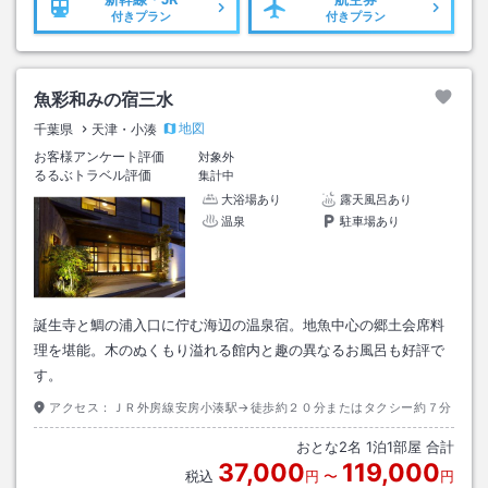
付きプラン
付きプラン
魚彩和みの宿三水
地図
千葉県
天津・小湊
お客様アンケート評価
対象外
るるぶトラベル評価
集計中
大浴場あり
露天風呂あり
温泉
駐車場あり
誕生寺と鯛の浦入口に佇む海辺の温泉宿。地魚中心の郷土会席料
理を堪能。木のぬくもり溢れる館内と趣の異なるお風呂も好評で
す。
アクセス：
ＪＲ外房線安房小湊駅→徒歩約２０分またはタクシー約７分
おとな
2
名
1
泊
1
部屋 合計
37,000
119,000
税込
円
〜
円