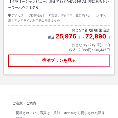
【全室オーシャンビュー】海までわずか徒歩1分の距離にあるトレ
ーラーハウスホテル
アクセス：
【電車利用】ＪＲ安房小湊駅下車 徒歩約２分 【お車利
用】アクアライン利用約１時間２０分
おとな
2
名
1
泊
1
部屋 合計
25,976
72,890
税込
円
〜
円
おとな1名 (
2
名1室)｜
1
泊
税込
12,988円〜36,445円
宿泊プランを見る
ご注意・ご案内
掲載されている写真は、旅館・ホテルから提供された画像