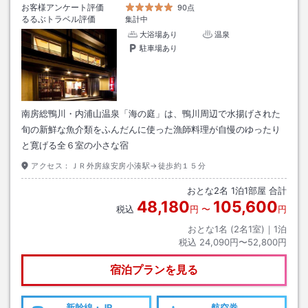
お客様アンケート評価
90点
るるぶトラベル評価
集計中
大浴場あり
温泉
駐車場あり
南房総鴨川・内浦山温泉「海の庭」は、鴨川周辺で水揚げされた
旬の新鮮な魚介類をふんだんに使った漁師料理が自慢のゆったり
と寛げる全６室の小さな宿
アクセス：
ＪＲ外房線安房小湊駅→徒歩約１５分
おとな
2
名
1
泊
1
部屋 合計
48,180
105,600
税込
円
〜
円
おとな1名 (
2
名1室)｜
1
泊
税込
24,090円〜52,800円
宿泊プランを見る
新幹線・JR
航空券