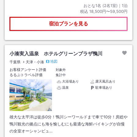
おとな1名 (
2
名1室)｜
1
泊
税込
18,500円〜59,500円
宿泊プランを見る
小湊実入温泉 ホテルグリーンプラザ鴨川
地図
千葉県
天津・小湊
お客様アンケート評価
対象外
るるぶトラベル評価
集計中
大浴場あり
露天風呂あり
温泉
駐車場あり
雄大な太平洋は徒歩0分！鴨川シーワールドまで車で10分！房総や
鴨川観光の拠点にも海を愉しむにも最適な海鮮バイキングが自慢
の全室オーシャンビュ…