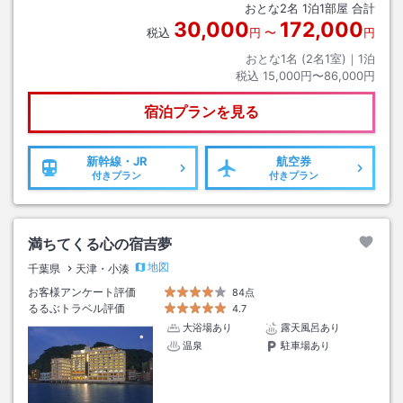
おとな
2
名
1
泊
1
部屋 合計
30,000
172,000
税込
円
〜
円
おとな1名 (
2
名1室)｜
1
泊
税込
15,000円〜86,000円
宿泊プランを見る
新幹線・JR
航空券
付きプラン
付きプラン
満ちてくる心の宿吉夢
地図
千葉県
天津・小湊
お客様アンケート評価
84点
るるぶトラベル評価
4.7
大浴場あり
露天風呂あり
温泉
駐車場あり