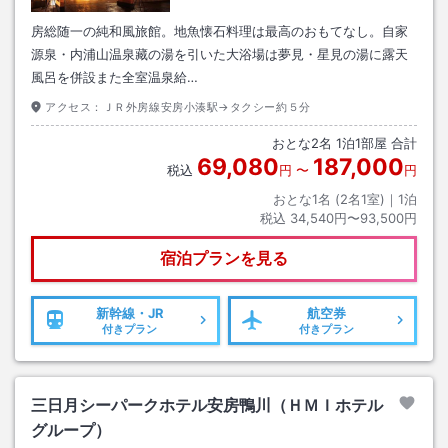
房総随一の純和風旅館。地魚懐石料理は最高のおもてなし。自家
源泉・内浦山温泉藏の湯を引いた大浴場は夢見・星見の湯に露天
風呂を併設また全室温泉給…
アクセス：
ＪＲ外房線安房小湊駅→タクシー約５分
おとな
2
名
1
泊
1
部屋 合計
69,080
187,000
税込
円
〜
円
おとな1名 (
2
名1室)｜
1
泊
税込
34,540円〜93,500円
宿泊プランを見る
新幹線・JR
航空券
付きプラン
付きプラン
三日月シーパークホテル安房鴨川（ＨＭＩホテル
グループ）