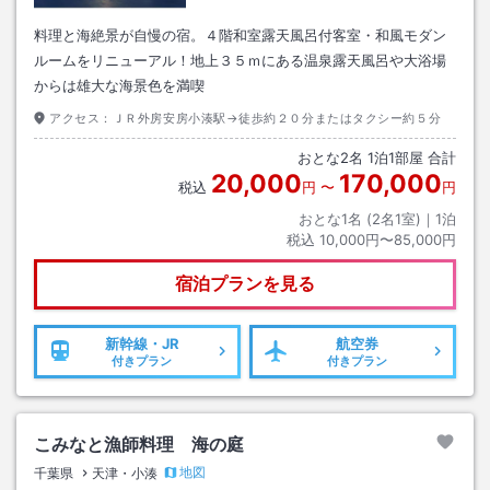
料理と海絶景が自慢の宿。４階和室露天風呂付客室・和風モダン
ルームをリニューアル！地上３５ｍにある温泉露天風呂や大浴場
からは雄大な海景色を満喫
アクセス：
ＪＲ外房安房小湊駅→徒歩約２０分またはタクシー約５分
おとな
2
名
1
泊
1
部屋 合計
20,000
170,000
税込
円
〜
円
おとな1名 (
2
名1室)｜
1
泊
税込
10,000円〜85,000円
宿泊プランを見る
新幹線・JR
航空券
付きプラン
付きプラン
こみなと漁師料理 海の庭
地図
千葉県
天津・小湊