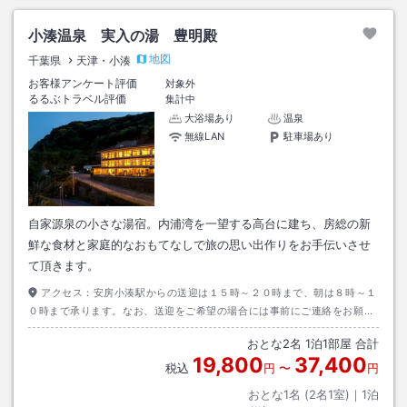
小湊温泉 実入の湯 豊明殿
地図
千葉県
天津・小湊
お客様アンケート評価
対象外
るるぶトラベル評価
集計中
大浴場あり
温泉
無線LAN
駐車場あり
自家源泉の小さな湯宿。内浦湾を一望する高台に建ち、房総の新
鮮な食材と家庭的なおもてなしで旅の思い出作りをお手伝いさせ
て頂きます。
アクセス：
安房小湊駅からの送迎は１５時～２０時まで、朝は８時～１
０時まで承ります。なお、送迎をご希望の場合には事前にご連絡をお願い
いたします。
おとな
2
名
1
泊
1
部屋 合計
19,800
37,400
税込
円
〜
円
おとな1名 (
2
名1室)｜
1
泊