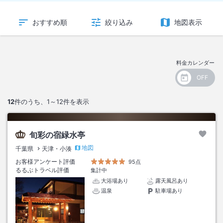
おすすめ順
絞り込み
地図表示
料金カレンダー
12
件のうち、
1～12
件を表示
旬彩の宿緑水亭
地図
千葉県
天津・小湊
お客様アンケート評価
95点
るるぶトラベル評価
集計中
大浴場あり
露天風呂あり
温泉
駐車場あり