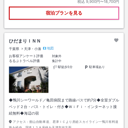
税込
9,900円〜18,700円
宿泊プランを見る
ひだまりＩＮＮ
地図
千葉県
天津・小湊
お客様アンケート評価
対象外
るるぶトラベル評価
集計中
駅徒歩5分
駐車場あり
◆鴨川シーワールド／亀田病院まで路線バスで約7分◆全室ダブル
ベッド２台・バス・トイレ・付き◆ＷｉＦｉ・インターネット接
続無料◆海辺の宿
アクセス：
館山自動車道、君津ＩＣより房総スカイライン一鴨川有料道
路を経由、国道１２８号線を天津市街方面