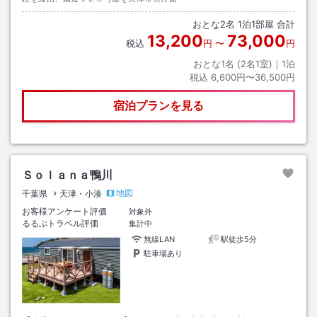
おとな
2
名
1
泊
1
部屋 合計
13,200
73,000
税込
円
〜
円
おとな1名 (
2
名1室)｜
1
泊
税込
6,600円〜36,500円
宿泊プランを見る
Ｓｏｌａｎａ鴨川
地図
千葉県
天津・小湊
お客様アンケート評価
対象外
るるぶトラベル評価
集計中
無線LAN
駅徒歩5分
駐車場あり