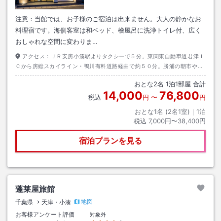
注意：当館では、お子様のご宿泊は出来ません。大人の静かなお
料理宿です。海側客室は和ベッド、檜風呂に洗浄トイレ付、広く
おしゃれな空間に変わりま…
アクセス：
ＪＲ安房小湊駅よりタクシーで５分。東関東自動車道君津Ｉ
Ｃから房総スカイライン・鴨川有料道路経由で約５０分。勝浦の朝市や九
十九里方面への北ルート、シーワールドやお花畑への南ルートと房総観光
おとな
2
名
1
泊
1
部屋 合計
の拠点に！
14,000
76,800
税込
円
〜
円
おとな1名 (
2
名1室)｜
1
泊
税込
7,000円〜38,400円
宿泊プランを見る
蓬莱屋旅館
地図
千葉県
天津・小湊
お客様アンケート評価
対象外