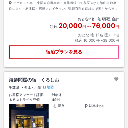
アクセス：
車： 東関東自動車道・京葉道経由で市原ICから館山自動車
道に入り～君津IC～房総スカイライン、鴨川有料道路経由で鴨川から国道
128号
おとな
2
名
1
泊
1
部屋 合計
20,000
76,000
税込
円
〜
円
おとな1名 (
2
名1室)｜
1
泊
税込
10,000円〜38,000円
宿泊プランを見る
海鮮問屋の宿 くろしお
地図
千葉県
天津・小湊
お客様アンケート評価
対象外
るるぶトラベル評価
集計中
温泉
駐車場あり