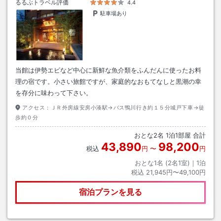
るるぶトラベル評価
4.4
駐車場あり
当館は伊勢エビなど中心に新鮮な魚介類をふんだんに使ったお料
理の宿です。小さい旅館ですが、家庭的なおもてなしと黒潮の幸
を存分に味わって下さい。
アクセス：
ＪＲ外房線安房小湊駅→バス鴨川行き約１５分城戸下車→徒
歩約０分
おとな
2
名
1
泊
1
部屋 合計
43,890
98,200
税込
円
〜
円
おとな1名 (
2
名1室)｜
1
泊
税込
21,945円〜49,100円
宿泊プランを見る