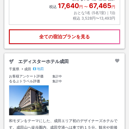
17,640
67,465
税込
円
〜
円
おとな1名 (
5
名1室)｜
1
泊
税込
3,528円〜13,493円
全ての宿泊プランを見る
ザ エディスターホテル成田
地図
千葉県
成田
お客様アンケート評価
集計中
るるぶトラベル評価
集計中
和モダンをテーマにした、成田エリア初のデザイナーズホテルで
す。成田山へ徒歩圏内、成田空港へは車で約１５分。観光や前後