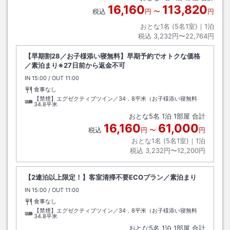
16,160
113,820
税込
円
〜
円
おとな1名 (
5
名1室)｜
1
泊
税込
3,232円〜22,764円
【早期割28／お子様添い寝無料】早期予約でオトクな価格
／素泊まり※27日前から返金不可
IN
チェックイン
15:00
/ OUT
チェックアウト
11:00
食事なし
【禁煙】エグゼクティブツイン／34．8平米（お子様添い寝無料
34.8平米
おとな
5
名
1
泊
1
部屋 合計
16,160
61,000
税込
円
〜
円
おとな1名 (
5
名1室)｜
1
泊
税込
3,232円〜12,200円
【2連泊以上限定！】客室清掃不要ECOプラン／素泊まり
IN
チェックイン
15:00
/ OUT
チェックアウト
11:00
食事なし
【禁煙】エグゼクティブツイン／34．8平米（お子様添い寝無料
34.8平米
おとな
5
名
1
泊
1
部屋 合計