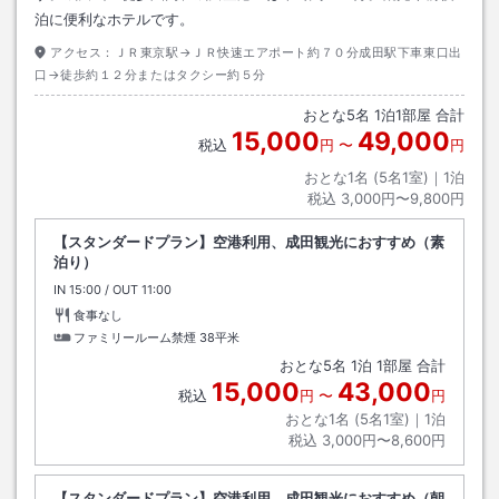
泊に便利なホテルです。
アクセス：
ＪＲ東京駅→ＪＲ快速エアポート約７０分成田駅下車東口出
口→徒歩約１２分またはタクシー約５分
おとな
5
名
1
泊
1
部屋 合計
15,000
49,000
税込
円
〜
円
おとな1名 (
5
名1室)｜
1
泊
税込
3,000円〜9,800円
【スタンダードプラン】空港利用、成田観光におすすめ（素
泊り）
IN
チェックイン
15:00
/ OUT
チェックアウト
11:00
食事なし
ファミリールーム禁煙
38平米
おとな
5
名
1
泊
1
部屋 合計
15,000
43,000
税込
円
〜
円
おとな1名 (
5
名1室)｜
1
泊
税込
3,000円〜8,600円
【スタンダードプラン】空港利用、成田観光におすすめ（朝