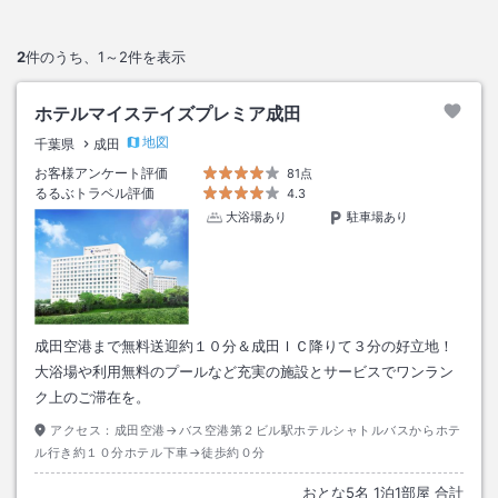
2
件のうち、
1～2
件を表示
ホテルマイステイズプレミア成田
地図
千葉県
成田
お客様アンケート評価
81点
るるぶトラベル評価
4.3
大浴場あり
駐車場あり
成田空港まで無料送迎約１０分＆成田ＩＣ降りて３分の好立地！
大浴場や利用無料のプールなど充実の施設とサービスでワンラン
ク上のご滞在を。
アクセス：
成田空港→バス空港第２ビル駅ホテルシャトルバスからホテ
ル行き約１０分ホテル下車→徒歩約０分
おとな
5
名
1
泊
1
部屋 合計