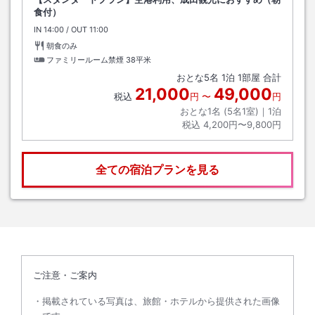
食付）
IN
チェックイン
14:00
/ OUT
チェックアウト
11:00
朝食のみ
ファミリールーム禁煙
38平米
おとな
5
名
1
泊
1
部屋 合計
21,000
49,000
税込
円
〜
円
おとな1名 (
5
名1室)｜
1
泊
税込
4,200円〜9,800円
全ての宿泊プランを見る
ご注意・ご案内
掲載されている写真は、旅館・ホテルから提供された画像