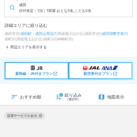
成田
日付未定 - 1泊｜1部屋 おとな5名,こども0名
詳細エリアに絞り込む
成田市
(
0
)
成田駅・成田山周辺
(
1
)
房総風土記の丘(成田市)
(
0
)
成田国際空港
(
1
)
栄町
(
0
)
房総風土記の丘(栄町)
(
0
)
神崎町
(
0
)
周辺エリアを表示する
新幹線・JR付きプラン
航空券付きプラン
絞り込み
おすすめ順
地図表示
(選択中)
送迎サービスがある
この絞り込み条件を解除