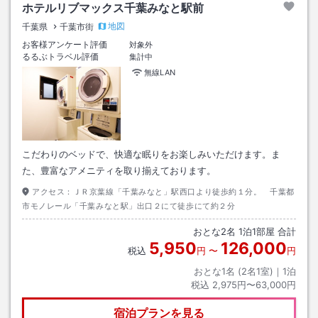
ホテルリブマックス千葉みなと駅前
地図
千葉県
千葉市街
お客様アンケート評価
対象外
るるぶトラベル評価
集計中
無線LAN
こだわりのベッドで、快適な眠りをお楽しみいただけます。ま
た、豊富なアメニティを取り揃えております。
アクセス：
ＪＲ京葉線「千葉みなと」駅西口より徒歩約１分。 千葉都
市モノレール「千葉みなと駅」出口２にて徒歩にて約２分
おとな
2
名
1
泊
1
部屋 合計
5,950
126,000
税込
円
〜
円
おとな1名 (
2
名1室)｜
1
泊
税込
2,975円〜63,000円
宿泊プランを見る