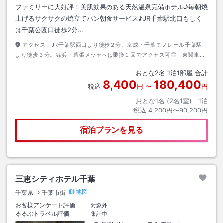
ファミリーに大好評！美肌効果のある天然温泉完備ホテル♪毎朝焼
上げるサクサクの焼立てパン朝食サービス♪JR千葉駅北口もしく
は千葉公園口徒歩2分…
アクセス：
JR千葉駅西口より徒歩２分。京成・千葉モノレール千葉駅
より徒歩３分。舞浜・幕張メッセへは乗換１回でアクセス可◎ 東関東自
動車道路・湾岸習志野ICから約２０分。京葉道路・幕張ICから約２０分。
おとな
2
名
1
泊
1
部屋 合計
8,400
180,400
税込
円
〜
円
おとな1名 (
2
名1室)｜
1
泊
税込
4,200円〜90,200円
宿泊プランを見る
三恵シティホテル千葉
地図
千葉県
千葉市街
お客様アンケート評価
対象外
るるぶトラベル評価
集計中