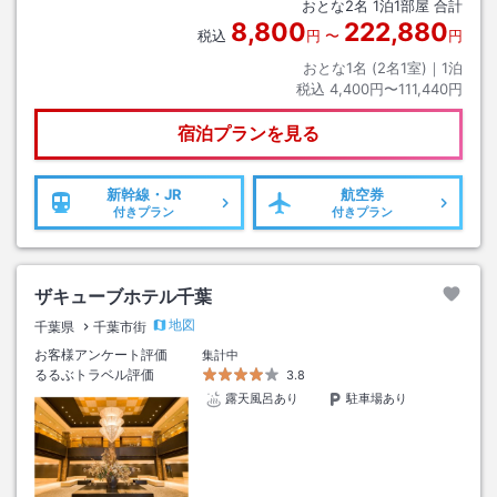
おとな
2
名
1
泊
1
部屋 合計
8,800
222,880
税込
円
〜
円
おとな1名 (
2
名1室)｜
1
泊
税込
4,400円〜111,440円
宿泊プランを見る
新幹線・JR
航空券
付きプラン
付きプラン
ザキューブホテル千葉
地図
千葉県
千葉市街
お客様アンケート評価
集計中
るるぶトラベル評価
3.8
露天風呂あり
駐車場あり