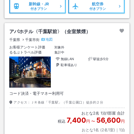
新幹線・JR
航空券
付きプラン
付きプラン
アパホテル〈千葉駅前〉（全室禁煙）
地図
千葉県
千葉市街
お客様アンケート評価
対象外
るるぶトラベル評価
集計中
無線LAN
駅徒歩5分
駐車場あり
コード決済・電子マネー利用可
アクセス：
ＪＲ各線「千葉駅」（千葉公園口）徒歩約２分
おとな
2
名
1
泊
1
部屋 合計
7,400
56,600
税込
円
〜
円
おとな1名 (
2
名1室)｜
1
泊