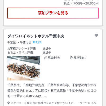
税込
4,700円〜20,600円
宿泊プランを見る
ダイワロイネットホテル千葉中央
地図
千葉県
千葉市街
お客様アンケート評価
集計中
るるぶトラベル評価
集計中
駅徒歩5分
駐車場あり
千葉県庁、千葉地方裁判所、千葉県警本部等、千葉県の都市中枢
機能が集約したエリアに隣接する京成電鉄「千葉中央駅」の目の
前に位置する当ホテルは、…
アクセス：
千葉市内に弊社ホテルが２館ございます。 ・ダイワロイネ