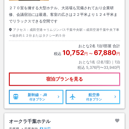
２７０室を擁する大型ホテル、大浴場も完備されており企業研
修、会議宿泊には最適。客室の広さは２２平米より１２４平米ま
でリラックスできる空間です
アクセス：
成田空港→リムジンバス千葉中央駅～成田空港千葉中央下車
→徒歩約１２分またはタクシー約５分
おとな
2
名
1
泊
1
部屋 合計
10,752
67,880
税込
円
〜
円
おとな1名 (
2
名1室)｜
1
泊
税込
5,376円〜33,940円
宿泊プランを見る
新幹線・JR
航空券
付きプラン
付きプラン
オークラ千葉ホテル
地図
千葉県
千葉市街