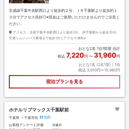
京成線千葉中央駅西口より徒歩約２分、ＪＲ千葉駅より徒歩約１
０分でアクセス良好◎※現金はご使用いただけませんのでご注意く
ださい。
アクセス：
京成千葉中央駅西口より徒歩2分。JR千葉駅から徒歩10分。
空港リムジンバス乗場まで徒歩1分とアクセス便利♪
おとな
2
名
1
泊
1
部屋 合計
7,220
31,960
税込
円
〜
円
おとな1名 (
2
名1室)｜
1
泊
税込
3,610円〜15,980円
宿泊プランを見る
ホテルリブマックス千葉駅前
地図
千葉県
千葉市街
お客様アンケート評価
対象外