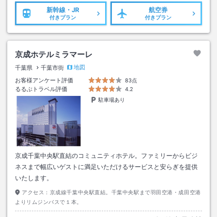
新幹線・JR
航空券
付きプラン
付きプラン
京成ホテルミラマーレ
地図
千葉県
千葉市街
お客様アンケート評価
83点
るるぶトラベル評価
4.2
駐車場あり
京成千葉中央駅直結のコミュニティホテル。ファミリーからビジ
ネスまで幅広いゲストに満足いただけるサービスと安らぎを提供
いたします。
アクセス：
京成線千葉中央駅直結。千葉中央駅まで羽田空港・成田空港
よりリムジンバスで１本。