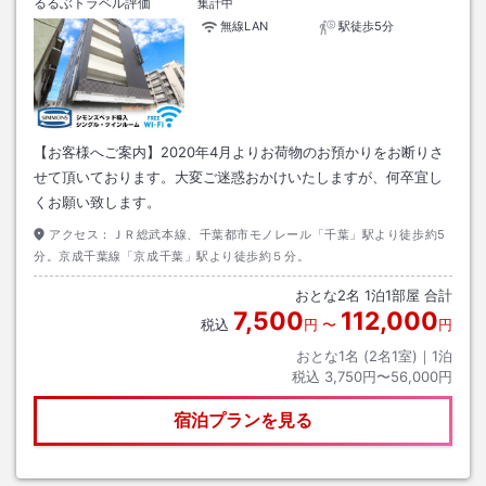
るるぶトラベル評価
集計中
無線LAN
駅徒歩5分
【お客様へご案内】2020年4月よりお荷物のお預かりをお断りさ
せて頂いております。大変ご迷惑おかけいたしますが、何卒宜し
くお願い致します。
アクセス：
ＪＲ総武本線、千葉都市モノレール「千葉」駅より徒歩約5
分。京成千葉線「京成千葉」駅より徒歩約５分。
おとな
2
名
1
泊
1
部屋 合計
7,500
112,000
税込
円
〜
円
おとな1名 (
2
名1室)｜
1
泊
税込
3,750円〜56,000円
宿泊プランを見る