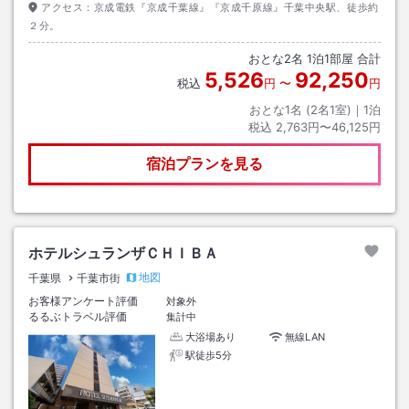
アクセス：
京成電鉄『京成千葉線』『京成千原線』千葉中央駅、徒歩約
２分。
おとな
2
名
1
泊
1
部屋 合計
5,526
92,250
税込
円
〜
円
おとな1名 (
2
名1室)｜
1
泊
税込
2,763円〜46,125円
宿泊プランを見る
ホテルシュランザＣＨＩＢＡ
地図
千葉県
千葉市街
お客様アンケート評価
対象外
るるぶトラベル評価
集計中
大浴場あり
無線LAN
駅徒歩5分