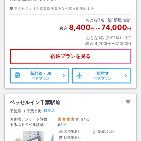
アクセス：
ＪＲ京葉線千葉みなと駅→徒歩約１分
おとな
2
名
1
泊
1
部屋 合計
8,400
74,000
税込
円
〜
円
おとな1名 (
2
名1室)｜
1
泊
税込
4,200円〜37,000円
宿泊プランを見る
新幹線・JR
航空券
付きプラン
付きプラン
ベッセルイン千葉駅前
地図
千葉県
千葉市街
お客様アンケート評価
84点
るるぶトラベル評価
集計中
大浴場あり
駅徒歩5分
駐車場あり