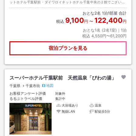
ットホテル千葉駅前・ダイワロイネットホテル千葉中央の２館でございま
す。 ご予約、ご案内の際にお間違いなき様ご注意の程お願い致します。
おとな
2
名
1
泊
1
部屋 合計
9,100
122,400
税込
円
〜
円
おとな1名 (
2
名1室)｜
1
泊
税込
4,550円〜61,200円
宿泊プランを見る
スーパーホテル千葉駅前 天然温泉「びわの湯」
地図
千葉県
千葉市街
お客様アンケート評価
対象外
るるぶトラベル評価
集計中
大浴場あり
温泉
無線LAN
駅徒歩5分