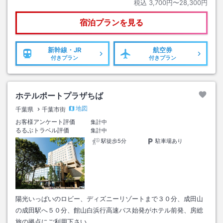
税込
3,700円〜28,300円
宿泊プランを見る
新幹線・JR
航空券
付きプラン
付きプラン
ホテルポートプラザちば
地図
千葉県
千葉市街
お客様アンケート評価
集計中
るるぶトラベル評価
集計中
駅徒歩5分
駐車場あり
陽光いっぱいのロビー、ディズニーリゾートまで３０分、成田山
の成田駅へ５０分、館山白浜行高速バス始発がホテル前発、房総
旅の拠点にご利用下さい。