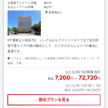
お客様アンケート評価
集計中
るるぶトラベル評価
集計中
駐車場あり
R千葉駅より徒歩7分、シングルからファミリータイプまで全208
室千葉エリアの旅の拠点として、ビジネスからレジャーの拠点に
最適です。
アクセス：
成田空港からＪＲ成田線ご利用で約１時間１０分（ＪＲ「千
葉駅」下車）
おとな
2
名
1
泊
1
部屋 合計
7,200
72,720
税込
円
〜
円
おとな1名 (
2
名1室)｜
1
泊
税込
3,600円〜36,360円
宿泊プランを見る