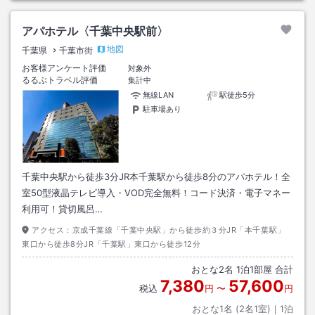
アパホテル〈千葉中央駅前〉
地図
千葉県
千葉市街
お客様アンケート評価
対象外
るるぶトラベル評価
集計中
無線LAN
駅徒歩5分
駐車場あり
千葉中央駅から徒歩3分JR本千葉駅から徒歩8分のアパホテル！全
室50型液晶テレビ導入・VOD完全無料！コード決済・電子マネー
利用可！貸切風呂…
アクセス：
京成千葉線「千葉中央駅」から徒歩約３分JR「本千葉駅」
東口から徒歩8分JR「千葉駅」東口から徒歩12分
おとな
2
名
1
泊
1
部屋 合計
7,380
57,600
税込
円
〜
円
おとな1名 (
2
名1室)｜
1
泊