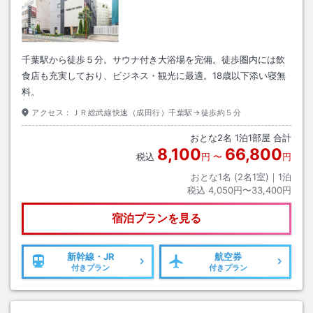
千葉駅から徒歩５分。サウナ付き大浴場を完備。徒歩圏内には飲
食店も充実しており、ビジネス・観光に最適。18歳以下添い寝無
料。
アクセス：
ＪＲ総武線快速（成田行）千葉駅→徒歩約５分
おとな
2
名
1
泊
1
部屋 合計
8,100
66,800
税込
円
〜
円
おとな1名 (
2
名1室)｜
1
泊
税込
4,050円〜33,400円
宿泊プランを見る
新幹線・JR
航空券
付きプラン
付きプラン