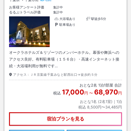
お客様アンケート評価
集計中
るるぶトラベル評価
集計中
大浴場あり
駅徒歩5分
駐車場あり
オークラホテルズ＆リゾーツのメンバーホテル。幕張や舞浜への
アクセス良好。有料駐車場（１５６台）・高速インターネット接
続・大浴場利用が無料です…
アクセス：
ＪＲ京葉線千葉みなと駅西出口→徒歩約５分
おとな
2
名
1
泊
1
部屋 合計
17,000
68,970
税込
円
〜
円
おとな1名 (
2
名1室)｜
1
泊
税込
8,500円〜34,485円
宿泊プランを見る