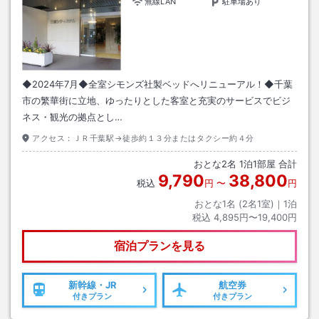
無線LAN
駐車場あり
◆2024年7月◆全室シモンズ社製ベッドへリニューアル！◆千葉
市の繁華街に立地、ゆったりとした客室と充実のサービスでビジ
ネス・観光の拠点とし…
アクセス：
ＪＲ千葉駅→徒歩約１３分またはタクシー約４分
おとな
2
名
1
泊
1
部屋 合計
9,790
38,800
税込
円
〜
円
おとな1名 (
2
名1室)｜
1
泊
税込
4,895円〜19,400円
宿泊プランを見る
新幹線・JR
航空券
付きプラン
付きプラン