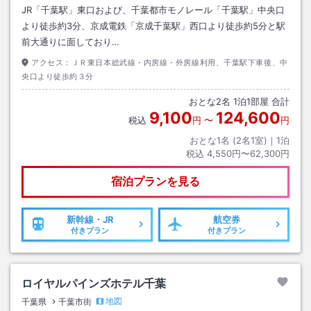
JR「千葉駅」東口および、千葉都市モノレール「千葉駅」中央口
より徒歩約3分、京成電鉄「京成千葉駅」西口より徒歩約5分と駅
前大通りに面しており…
アクセス：
ＪＲ東日本総武線・内房線・外房線利用、千葉駅下車後、中
央口より徒歩約３分
おとな
2
名
1
泊
1
部屋 合計
9,100
124,600
税込
円
〜
円
おとな1名 (
2
名1室)｜
1
泊
税込
4,550円〜62,300円
宿泊プランを見る
新幹線・JR
航空券
付きプラン
付きプラン
ロイヤルパインズホテル千葉
地図
千葉県
千葉市街