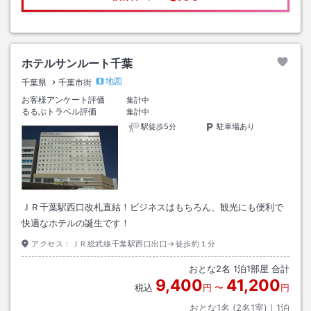
ホテルサンルート千葉
地図
千葉県
千葉市街
お客様アンケート評価
集計中
るるぶトラベル評価
集計中
駅徒歩5分
駐車場あり
ＪＲ千葉駅西口改札直結！ビジネスはもちろん、観光にも便利で
快適なホテルの誕生です！
アクセス：
ＪＲ総武線千葉駅西口出口→徒歩約１分
おとな
2
名
1
泊
1
部屋 合計
9,400
41,200
税込
円
〜
円
おとな1名 (
2
名1室)｜
1
泊