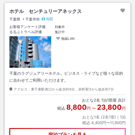
ホテル センチュリーアネックス
地図
千葉県
千葉市街
お客様アンケート評価
対象外
るるぶトラベル評価
集計中
無線LAN
千葉のラグジュアリーホテル。ビジネス・ライブなど様々な目的
に合わせてご利用いただけます。
アクセス：
東千葉駅南口から徒歩約6分、栄町駅3から徒歩約7分
おとな
2
名
1
泊
1
部屋 合計
8,800
23,800
税込
円
〜
円
おとな1名 (
2
名1室)｜
1
泊
税込
4,400円〜11,900円
宿泊プランを見る