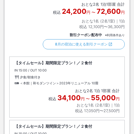
おとな
2
名
1
泊
1
部屋 合計
24,200
72,600
税込
円
〜
円
おとな1名 (
2
名1室)｜
1
泊
税込
12,100円〜36,300円
割引クーポン配布中
※利用条件あり
8月の宿泊に使える割引クーポン
【タイムセール】期間限定プラン！／２食付
IN
チェックイン
15:00
/ OUT
チェックアウト
10:00
夕食/朝食付き
＜本館｜和モダンツイン＞2023年リニューアル
10畳
おとな
2
名
1
泊
1
部屋 合計
34,100
55,000
税込
円
〜
円
おとな1名 (
2
名1室)｜
1
泊
税込
17,050円〜27,500円
【タイムセール】期間限定プラン！／２食付
IN
チェックイン
15:00
/ OUT
チェックアウト
10:00