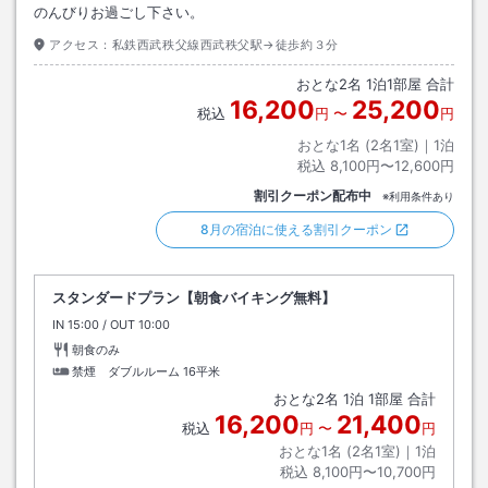
のんびりお過ごし下さい。
アクセス：
私鉄西武秩父線西武秩父駅→徒歩約３分
おとな
2
名
1
泊
1
部屋 合計
16,200
25,200
税込
円
〜
円
おとな1名 (
2
名1室)｜
1
泊
税込
8,100円〜12,600円
割引クーポン配布中
※利用条件あり
8月の宿泊に使える割引クーポン
スタンダードプラン【朝食バイキング無料】
IN
チェックイン
15:00
/ OUT
チェックアウト
10:00
朝食のみ
禁煙 ダブルルーム
16平米
おとな
2
名
1
泊
1
部屋 合計
16,200
21,400
税込
円
〜
円
おとな1名 (
2
名1室)｜
1
泊
税込
8,100円〜10,700円