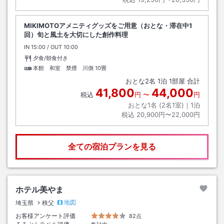
MIKIMOTOアメニティグッズをご用意（おとな・滞在中1
回）旬と風土を大切にした創作料理
IN
チェックイン
15:00
/ OUT
チェックアウト
10:00
夕食/朝食付き
本館 和室 禁煙 川側
10畳
おとな
2
名
1
泊
1
部屋 合計
41,800
44,000
税込
円
〜
円
おとな1名 (
2
名1室)｜
1
泊
税込
20,900円〜22,000円
全ての宿泊プランを見る
ホテル美やま
地図
埼玉県
秩父
お客様アンケート評価
82点