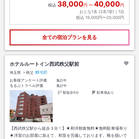
38,000
40,000
税込
円
〜
円
おとな1名 (
2
名1室)｜
1
泊
税込
19,000円〜20,000円
全ての宿泊プランを見る
ホテルルートイン西武秩父駅前
地図
埼玉県
秩父
お客様アンケート評価
集計中
るるぶトラベル評価
集計中
駅徒歩5分
駐車場あり
【西武秩父駅から徒歩３分！】★和洋朝食無料★無料駐車場有り
★洋室のお部屋に加えて、和室を完備しております。靴を脱いで