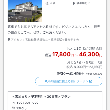
温泉
駐車場あり
電車でもお車でもアクセス良好です。ビジネスはもちろん、観光
の拠点としても、ぜひ、ご利用ください。
アクセス：
私鉄秩父鉄道秩父本線秩父駅→徒歩約６分
おとな
2
名
1
泊
1
部屋 合計
17,800
46,300
税込
円
〜
円
おとな1名 (
2
名1室)｜
1
泊
税込
8,900円〜23,150円
割引クーポン配布中
※利用条件あり
8月の宿泊に使える割引クーポン
＜素泊まり＞早期割引＜30日前＞プラン
IN
チェックイン
15:00
/ OUT
チェックアウト
10:00
食事なし