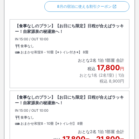
8月の宿泊に使える割引クーポン
【食事なしのプラン】【お日にち限定】日程が合えばラッキ
ー！自家源泉の秘湯旅へ！
IN
チェックイン
15:00
/ OUT
チェックアウト
10:00
食事なし
おまかせ和室8－10畳【※トイレ付き※】
8畳
おとな
2
名
1
泊
1
部屋 合計
17,800
税込
円
おとな1名 (
2
名1室)｜
1
泊
税込
8,900円
【食事なしのプラン】【お日にち限定】日程が合えばラッキ
ー！自家源泉の秘湯旅へ！
IN
チェックイン
15:00
/ OUT
チェックアウト
10:00
食事なし
おまかせ和室8－10畳【※トイレ付】
8畳
おとな
2
名
1
泊
1
部屋 合計
17,800
21,800