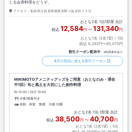
じる会席料理をどうぞ。
アクセス：
私鉄秩父鉄道和銅黒谷駅→徒歩約１２分
おとな
2
名
1
泊
1
部屋 合計
12,584
131,340
税込
円
〜
円
おとな1名 (
2
名1室)｜
1
泊
税込
6,292円〜65,670円
割引クーポン配布中
※利用条件あり
8月の宿泊に使える割引クーポン
MIKIMOTOアメニティグッズをご用意（おとなのみ・滞在
中1回）旬と風土を大切にした創作料理
IN
チェックイン
15:00
/ OUT
チェックアウト
10:00
夕食/朝食付き
本館 和室 禁煙 川側
10畳
おとな
2
名
1
泊
1
部屋 合計
38,500
40,700
税込
円
〜
円
おとな1名 (
2
名1室)｜
1
泊
税込
19,250円〜20,350円