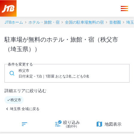
JTBホーム
ホテル・旅館・宿
全国の駐車場無料の宿
首都圏
埼玉
駐車場が無料のホテル・旅館・宿（秩父市
（埼玉県））
条件を変更する
秩父市
日付未定 - 1泊｜1部屋 おとな2名,こども0名
詳細エリアに絞り込む
秩父市
埼玉県 全域に戻る
絞り込み
地図表示
(選択中)