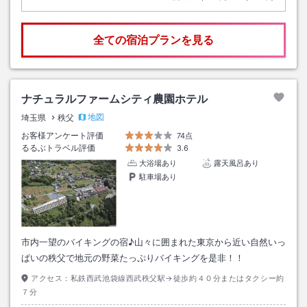
全ての宿泊プランを見る
ナチュラルファームシティ農園ホテル
地図
埼玉県
秩父
お客様アンケート評価
74点
るるぶトラベル評価
3.6
大浴場あり
露天風呂あり
駐車場あり
市内一望のバイキングの宿♪山々に囲まれた東京から近い自然いっ
ぱいの秩父で地元の野菜たっぷりバイキングを是非！！
アクセス：
私鉄西武池袋線西武秩父駅→徒歩約４０分またはタクシー約
７分