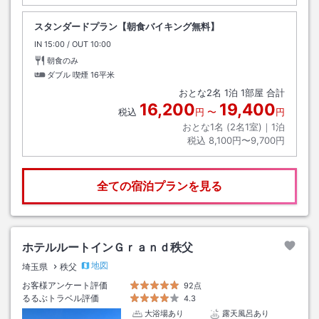
スタンダードプラン【朝食バイキング無料】
IN
チェックイン
15:00
/ OUT
チェックアウト
10:00
朝食のみ
ダブル 喫煙
16平米
おとな
2
名
1
泊
1
部屋 合計
16,200
19,400
税込
円
〜
円
おとな1名 (
2
名1室)｜
1
泊
税込
8,100円〜9,700円
全ての宿泊プランを見る
ホテルルートインＧｒａｎｄ秩父
地図
埼玉県
秩父
お客様アンケート評価
92点
るるぶトラベル評価
4.3
大浴場あり
露天風呂あり