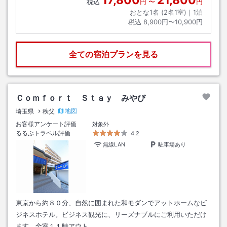
税込
円
〜
円
おとな1名 (
2
名1室)｜
1
泊
税込
8,900円〜10,900円
全ての宿泊プランを見る
Ｃｏｍｆｏｒｔ Ｓｔａｙ みやび
地図
埼玉県
秩父
お客様アンケート評価
対象外
るるぶトラベル評価
4.2
無線LAN
駐車場あり
東京から約８０分、自然に囲まれた和モダンでアットホームなビ
ジネスホテル。ビジネス観光に、リーズナブルにご利用いただけ
ます。全室１１時アウト。