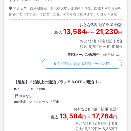
アクセス：
西武池袋線「西武秩父駅」徒歩約１０分。国道１４０号線を
熊谷方面にすすみ、そば屋「立花」の角を右に曲ります。しばらく直進す
ると看板がありますので、左に曲ります。
おとな
2
名
1
泊
1
部屋 合計
13,584
21,230
税込
円
〜
円
おとな1名 (
2
名1室)｜
1
泊
税込
6,792円〜10,615円
割引クーポン配布中
※利用条件あり
8月の宿泊に使える割引クーポン
【連泊】３泊以上の連泊プラン５％OFF～素泊り～
IN
チェックイン
15:00
/ OUT
チェックアウト
11:00
食事なし
禁煙 ダブルルーム
18平米
おとな
2
名
1
泊
1
部屋 合計
13,584
17,764
税込
円
〜
円
おとな1名 (
2
名1室)｜
1
泊
税込
6,792円〜8,882円