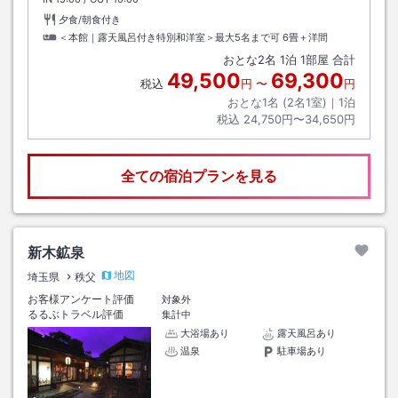
夕食/朝食付き
＜本館｜露天風呂付き特別和洋室＞最大5名まで可
6畳＋洋間
おとな
2
名
1
泊
1
部屋 合計
49,500
69,300
税込
円
〜
円
おとな1名 (
2
名1室)｜
1
泊
税込
24,750円〜34,650円
全ての宿泊プランを見る
新木鉱泉
地図
埼玉県
秩父
お客様アンケート評価
対象外
るるぶトラベル評価
集計中
大浴場あり
露天風呂あり
温泉
駐車場あり