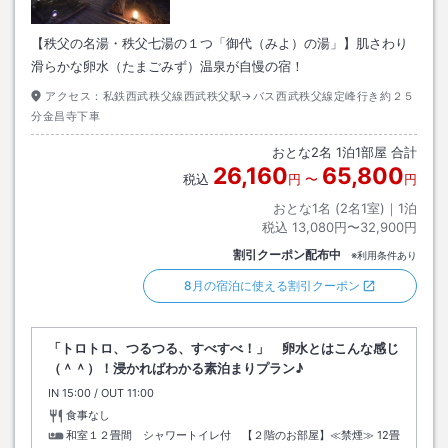
【秩父の名湯・秩父七湯の１つ「御代（みよ）の湯」】肌さわり
滑らかな卵水（たまごみず）温泉が自慢の宿！
アクセス：
私鉄西武秩父線西武秩父駅→バス西武秩父線定峰行き約２５
分金昌寺下車
おとな
2
名
1
泊
1
部屋 合計
26,160
65,800
税込
円
〜
円
おとな1名 (
2
名1室)｜
1
泊
税込
13,080円〜32,900円
割引クーポン配布中
※利用条件あり
8月の宿泊に使える割引クーポン
「トロトロ、つるつる、すべすべ！」 卵水とはこんな感じ
（＾＾）！浸かればわかる素泊まりプラン♪
IN
チェックイン
15:00
/ OUT
チェックアウト
11:00
食事なし
和室１２畳間 シャワートイレ付 【２階のお部屋】≪禁煙≫
12畳