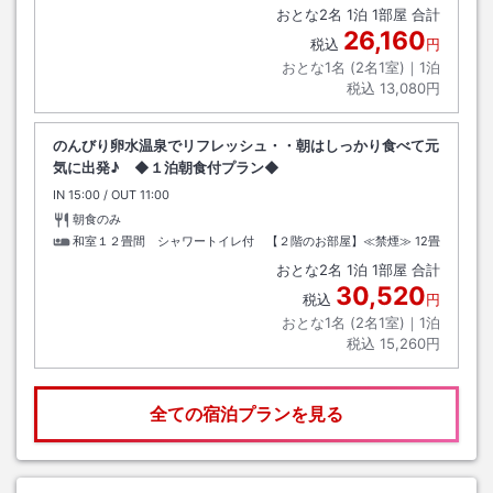
おとな
2
名
1
泊
1
部屋 合計
26,160
税込
円
おとな1名 (
2
名1室)｜
1
泊
税込
13,080円
のんびり卵水温泉でリフレッシュ・・朝はしっかり食べて元
気に出発♪ ◆１泊朝食付プラン◆
IN
チェックイン
15:00
/ OUT
チェックアウト
11:00
朝食のみ
和室１２畳間 シャワートイレ付 【２階のお部屋】≪禁煙≫
12畳
おとな
2
名
1
泊
1
部屋 合計
30,520
税込
円
おとな1名 (
2
名1室)｜
1
泊
税込
15,260円
全ての宿泊プランを見る