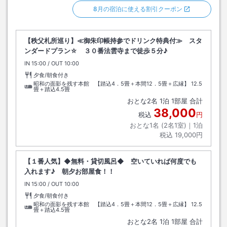
8月の宿泊に使える割引クーポン
【秩父札所巡り】≪御朱印帳持参でドリンク特典付≫ スタ
ンダードプラン☆ ３０番法雲寺まで徒歩５分♪
IN
チェックイン
15:00
/ OUT
チェックアウト
10:00
夕食/朝食付き
昭和の面影を残す本館 【踏込4．5畳＋本間12．5畳＋広縁】
12.5
畳＋踏込4.5畳
おとな
2
名
1
泊
1
部屋 合計
38,000
税込
円
おとな1名 (
2
名1室)｜
1
泊
税込
19,000円
【１番人気】◆無料・貸切風呂◆ 空いていれば何度でも
入れます♪ 朝夕お部屋食！！
IN
チェックイン
15:00
/ OUT
チェックアウト
10:00
夕食/朝食付き
昭和の面影を残す本館 【踏込4．5畳＋本間12．5畳＋広縁】
12.5
畳＋踏込4.5畳
おとな
2
名
1
泊
1
部屋 合計