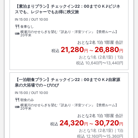
【素泊まりプラン】チェックイン22：00までＯＫ♪ビジネ
スでも、レジャーでもお得に秩父旅
IN
チェックイン
15:00
/ OUT
チェックアウト
10:00
食事なし
横瀬川のせせらぎを望む『訳あり・洋室ツイン』【禁煙ルーム】
20平米
おとな
2
名
1
泊
1
部屋 合計
21,280
26,880
税込
円
〜
円
おとな1名 (
2
名1室)｜
1
泊
税込
10,640円〜13,440円
【一泊朝食プラン】チェックイン22：00までＯＫ♪自家源
泉の大浴場での～びのび
IN
チェックイン
15:00
/ OUT
チェックアウト
10:00
朝食のみ
横瀬川のせせらぎを望む『訳あり・洋室ツイン』【禁煙ルーム】
20平米
おとな
2
名
1
泊
1
部屋 合計
24,320
30,720
税込
円
〜
円
おとな1名 (
2
名1室)｜
1
泊
税込
12,160円〜15,360円