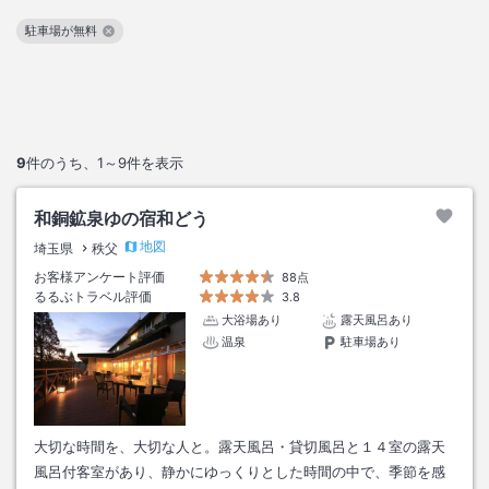
駐車場が無料
この絞り込み条件を解除
9
件のうち、
1～9
件を表示
和銅鉱泉ゆの宿和どう
地図
埼玉県
秩父
お客様アンケート評価
88点
るるぶトラベル評価
3.8
大浴場あり
露天風呂あり
温泉
駐車場あり
大切な時間を、大切な人と。露天風呂・貸切風呂と１４室の露天
風呂付客室があり、静かにゆっくりとした時間の中で、季節を感