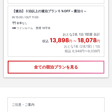
【連泊】３泊以上の連泊プラン５％OFF～素泊り～
IN
チェックイン
15:00
/ OUT
チェックアウト
11:00
食事なし
ツインルーム 禁煙
18平米
おとな
2
名
1
泊
1
部屋 合計
13,898
18,078
税込
円
〜
円
おとな1名 (
2
名1室)｜
1
泊
税込
6,949円〜9,039円
全ての宿泊プランを見る
ご注意・ご案内