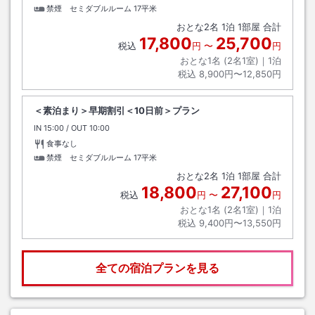
禁煙 セミダブルルーム
17平米
おとな
2
名
1
泊
1
部屋 合計
17,800
25,700
税込
円
〜
円
おとな1名 (
2
名1室)｜
1
泊
税込
8,900円〜12,850円
＜素泊まり＞早期割引＜10日前＞プラン
IN
チェックイン
15:00
/ OUT
チェックアウト
10:00
食事なし
禁煙 セミダブルルーム
17平米
おとな
2
名
1
泊
1
部屋 合計
18,800
27,100
税込
円
〜
円
おとな1名 (
2
名1室)｜
1
泊
税込
9,400円〜13,550円
全ての宿泊プランを見る