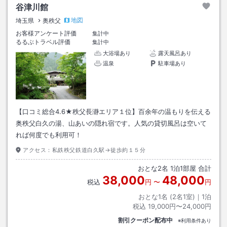
谷津川館
地図
埼玉県
奥秩父
お客様アンケート評価
集計中
るるぶトラベル評価
集計中
大浴場あり
露天風呂あり
温泉
駐車場あり
【口コミ総合4.6★秩父長瀞エリア１位】百余年の温もりを伝える
奥秩父白久の湯、山あいの隠れ宿です。人気の貸切風呂は空いて
れば何度でも利用可！
アクセス：
私鉄秩父鉄道白久駅→徒歩約１５分
おとな
2
名
1
泊
1
部屋 合計
38,000
48,000
税込
円
〜
円
おとな1名 (
2
名1室)｜
1
泊
税込
19,000円〜24,000円
割引クーポン配布中
※利用条件あり