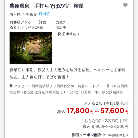
柴原温泉 手打ちそばの宿 柳屋
地図
埼玉県
奥秩父
お客様アンケート評価
対象外
るるぶトラベル評価
集計中
駐車場あり
創業江戸末期。秩父の山の恵みを届ける宿屋。ヘルシーな山菜料
理と、主人自ら打つそばが自慢！
アクセス：
西武池袋駅より西武秩父線、特急レッドアロー号８０分西武
秩父駅～秩父鉄道お花畑駅乗換え１３分武州日野駅下車。秩父鉄道武州日
野駅お迎え(15：00～17：00)可能。
おとな
2
名
1
泊
1
部屋 合計
17,800
57,600
税込
円
〜
円
おとな1名 (
2
名1室)｜
1
泊
税込
8,900円〜28,800円
割引クーポン配布中
※利用条件あり