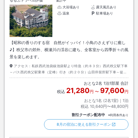
るるぶトラベル評価
集計中
大浴場あり
露天風呂あり
温泉
駐車場あり
【昭和の香りのする宿 自然がイッパイ！小鳥のさえずりに癒し
♪】秩父市の郊外、横瀬川の渓谷に建ち、全客室から四季折々の風
景を楽しめます。
アクセス：
私鉄西武池袋線池袋駅より特急（約８３分）西武秩父駅下車
～バス西武秩父駅乗車（定峰）行き（約２０分）山田停留所駅下車～徒歩
（約５分）
おとな
2
名
1
泊
1
部屋 合計
21,280
97,600
税込
円
〜
円
おとな1名 (
2
名1室)｜
1
泊
税込
10,640円〜48,800円
割引クーポン配布中
※利用条件あり
8月の宿泊に使える割引クーポン