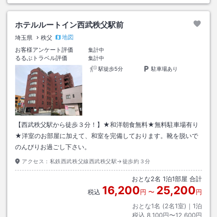
ホテルルートイン西武秩父駅前
地図
埼玉県
秩父
お客様アンケート評価
集計中
るるぶトラベル評価
集計中
駅徒歩5分
駐車場あり
【西武秩父駅から徒歩３分！】★和洋朝食無料★無料駐車場有り
★洋室のお部屋に加えて、和室を完備しております。靴を脱いで
のんびりお過ごし下さい。
アクセス：
私鉄西武秩父線西武秩父駅→徒歩約３分
おとな
2
名
1
泊
1
部屋 合計
16,200
25,200
税込
円
〜
円
おとな1名 (
2
名1室)｜
1
泊
税込
8,100円〜12,600円