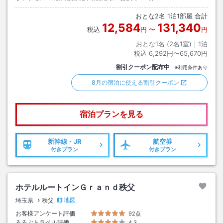
おとな
2
名
1
泊
1
部屋 合計
12,584
131,340
税込
円
〜
円
おとな1名 (
2
名1室)｜
1
泊
税込
6,292円〜65,670円
割引クーポン配布中
※利用条件あり
8月の宿泊に使える割引クーポン
宿泊プランを見る
新幹線・JR
航空券
付きプラン
付きプラン
ホテルルートインＧｒａｎｄ秩父
地図
埼玉県
秩父
お客様アンケート評価
92点
るるぶトラベル評価
4.3