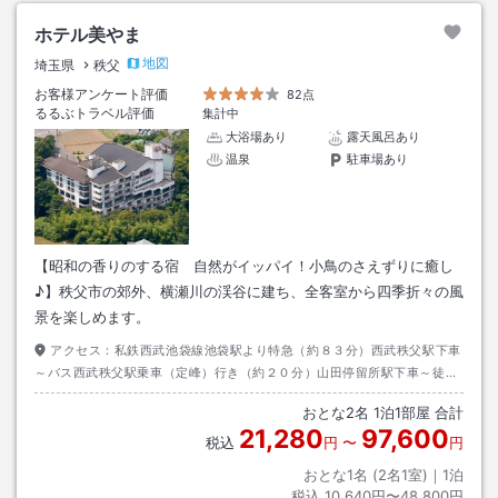
ホテル美やま
地図
埼玉県
秩父
お客様アンケート評価
82点
るるぶトラベル評価
集計中
大浴場あり
露天風呂あり
温泉
駐車場あり
【昭和の香りのする宿 自然がイッパイ！小鳥のさえずりに癒し
♪】秩父市の郊外、横瀬川の渓谷に建ち、全客室から四季折々の風
景を楽しめます。
アクセス：
私鉄西武池袋線池袋駅より特急（約８３分）西武秩父駅下車
～バス西武秩父駅乗車（定峰）行き（約２０分）山田停留所駅下車～徒歩
（約５分）
おとな
2
名
1
泊
1
部屋 合計
21,280
97,600
税込
円
〜
円
おとな1名 (
2
名1室)｜
1
泊
税込
10,640円〜48,800円