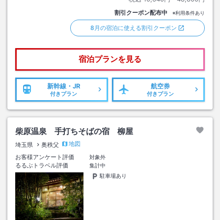
割引クーポン配布中
※利用条件あり
8月の宿泊に使える割引クーポン
宿泊プランを見る
新幹線・JR
航空券
付きプラン
付きプラン
柴原温泉 手打ちそばの宿 柳屋
地図
埼玉県
奥秩父
お客様アンケート評価
対象外
るるぶトラベル評価
集計中
駐車場あり