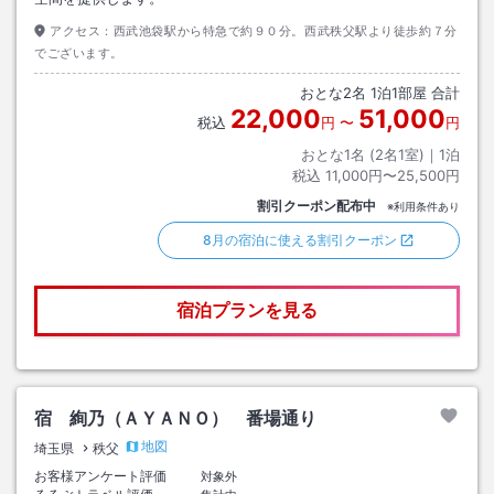
アクセス：
西武池袋駅から特急で約９０分。西武秩父駅より徒歩約７分
でございます。
おとな
2
名
1
泊
1
部屋 合計
22,000
51,000
税込
円
〜
円
おとな1名 (
2
名1室)｜
1
泊
税込
11,000円〜25,500円
割引クーポン配布中
※利用条件あり
8月の宿泊に使える割引クーポン
宿泊プランを見る
宿 絢乃（ＡＹＡＮＯ） 番場通り
地図
埼玉県
秩父
お客様アンケート評価
対象外