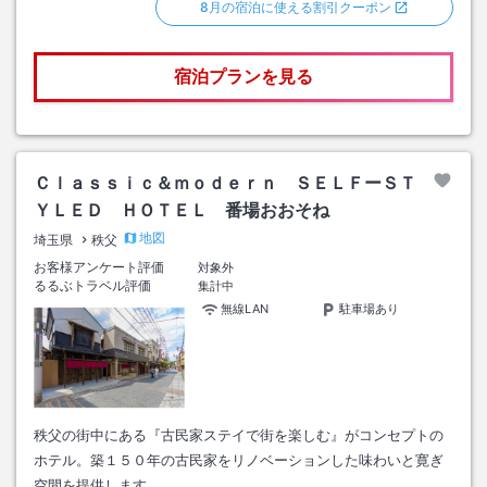
8月の宿泊に使える割引クーポン
宿泊プランを見る
Ｃｌａｓｓｉｃ＆ｍｏｄｅｒｎ ＳＥＬＦーＳＴ
ＹＬＥＤ ＨＯＴＥＬ 番場おおそね
地図
埼玉県
秩父
お客様アンケート評価
対象外
るるぶトラベル評価
集計中
無線LAN
駐車場あり
秩父の街中にある『古民家ステイで街を楽しむ』がコンセプトの
ホテル。築１５０年の古民家をリノベーションした味わいと寛ぎ
空間を提供します。