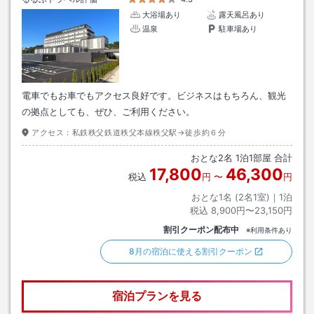
大浴場あり
露天風呂あり
温泉
駐車場あり
電車でもお車でもアクセス良好です。ビジネスはもちろん、観光
の拠点としても、ぜひ、ご利用ください。
アクセス：
私鉄秩父鉄道秩父本線秩父駅→徒歩約６分
おとな
2
名
1
泊
1
部屋 合計
17,800
46,300
税込
円
〜
円
おとな1名 (
2
名1室)｜
1
泊
税込
8,900円〜23,150円
割引クーポン配布中
※利用条件あり
8月の宿泊に使える割引クーポン
宿泊プランを見る