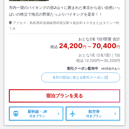
市内一望のバイキングの宿♪山々に囲まれた東京から近い自然いっ
ぱいの秩父で地元の野菜たっぷりバイキングを是非！！
アクセス：
私鉄西武池袋線西武秩父駅→徒歩約４０分またはタクシー約
７分
おとな
2
名
1
泊
1
部屋 合計
24,200
70,400
税込
円
〜
円
おとな1名 (
2
名1室)｜
1
泊
税込
12,100円〜35,200円
割引クーポン配布中
※利用条件あり
8月の宿泊に使える割引クーポン
宿泊プランを見る
新幹線・JR
航空券
付きプラン
付きプラン