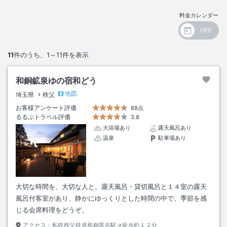
料金カレンダー
11
件のうち、
1～11
件を表示
和銅鉱泉ゆの宿和どう
地図
埼玉県
秩父
お客様アンケート評価
88点
るるぶトラベル評価
3.8
大浴場あり
露天風呂あり
温泉
駐車場あり
大切な時間を、大切な人と。露天風呂・貸切風呂と１４室の露天
風呂付客室があり、静かにゆっくりとした時間の中で、季節を感
じる会席料理をどうぞ。
アクセス：
私鉄秩父鉄道和銅黒谷駅→徒歩約１２分