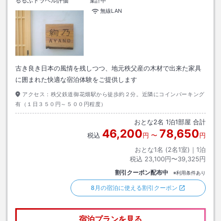
るるぶトラベル評価
集計中
無線LAN
古き良き日本の風情を残しつつ、地元秩父産の木材で出来た家具
に囲まれた快適な宿泊体験をご提供します
アクセス：
秩父鉄道御花畑駅から徒歩約２分。近隣にコインパーキング
有（１日３５０円～５００円程度）
おとな
2
名
1
泊
1
部屋 合計
46,200
78,650
税込
円
〜
円
おとな1名 (
2
名1室)｜
1
泊
税込
23,100円〜39,325円
割引クーポン配布中
※利用条件あり
8月の宿泊に使える割引クーポン
宿泊プランを見る