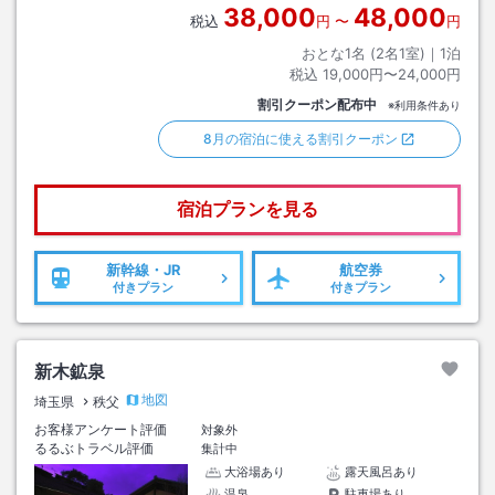
38,000
48,000
税込
円
〜
円
おとな1名 (
2
名1室)｜
1
泊
税込
19,000円〜24,000円
割引クーポン配布中
※利用条件あり
8月の宿泊に使える割引クーポン
宿泊プランを見る
新幹線・JR
航空券
付きプラン
付きプラン
新木鉱泉
地図
埼玉県
秩父
お客様アンケート評価
対象外
るるぶトラベル評価
集計中
大浴場あり
露天風呂あり
温泉
駐車場あり