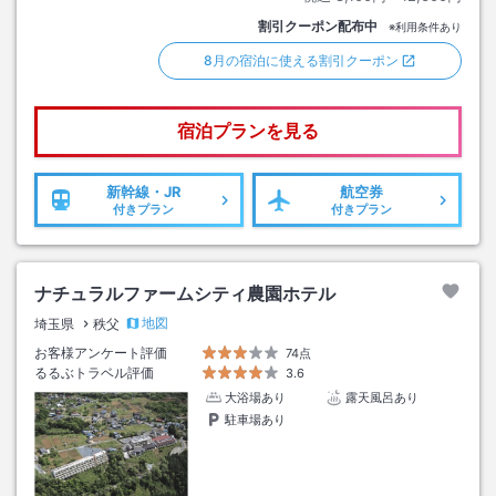
割引クーポン配布中
※利用条件あり
8月の宿泊に使える割引クーポン
宿泊プランを見る
新幹線・JR
航空券
付きプラン
付きプラン
ナチュラルファームシティ農園ホテル
地図
埼玉県
秩父
お客様アンケート評価
74点
るるぶトラベル評価
3.6
大浴場あり
露天風呂あり
駐車場あり