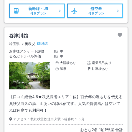
新幹線・JR
航空券
付きプラン
付きプラン
谷津川館
地図
埼玉県
奥秩父
お客様アンケート評価
集計中
るるぶトラベル評価
集計中
大浴場あり
露天風呂あり
温泉
駐車場あり
【口コミ総合4.6★秩父長瀞エリア１位】百余年の温もりを伝える
奥秩父白久の湯、山あいの隠れ宿です。人気の貸切風呂は空いて
れば何度でも利用可！
アクセス：
私鉄秩父鉄道白久駅→徒歩約１５分
おとな
2
名
1
泊
1
部屋 合計