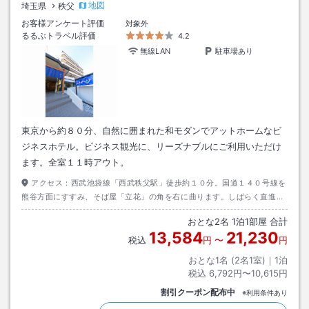
地図
埼玉県
秩父
お客様アンケート評価
対象外
るるぶトラベル評価
4.2
無線LAN
駐車場あり
東京から約８０分、自然に囲まれた和モダンでアットホームなビ
ジネスホテル。ビジネス観光に、リーズナブルにご利用いただけ
ます。全室１１時アウト。
アクセス：
西武池袋線「西武秩父駅」徒歩約１０分。国道１４０号線を
熊谷方面にすすみ、そば屋「立花」の角を右に曲ります。しばらく直進す
ると看板がありますので、左に曲ります。
おとな
2
名
1
泊
1
部屋 合計
13,584
21,230
税込
円
〜
円
おとな1名 (
2
名1室)｜
1
泊
税込
6,792円〜10,615円
割引クーポン配布中
※利用条件あり