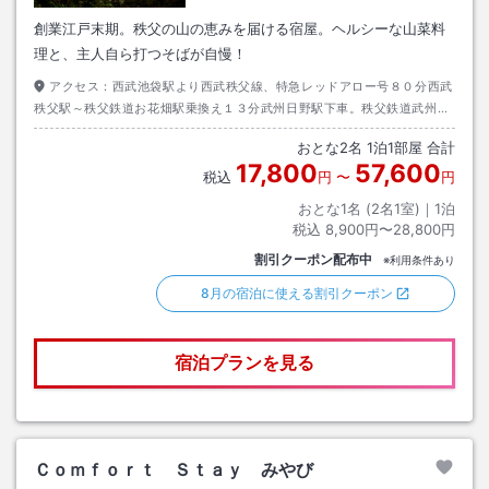
創業江戸末期。秩父の山の恵みを届ける宿屋。ヘルシーな山菜料
理と、主人自ら打つそばが自慢！
アクセス：
西武池袋駅より西武秩父線、特急レッドアロー号８０分西武
秩父駅～秩父鉄道お花畑駅乗換え１３分武州日野駅下車。秩父鉄道武州日
野駅お迎え(15：00～17：00)可能。
おとな
2
名
1
泊
1
部屋 合計
17,800
57,600
税込
円
〜
円
おとな1名 (
2
名1室)｜
1
泊
税込
8,900円〜28,800円
割引クーポン配布中
※利用条件あり
8月の宿泊に使える割引クーポン
宿泊プランを見る
Ｃｏｍｆｏｒｔ Ｓｔａｙ みやび