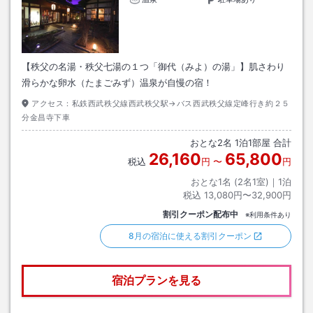
【秩父の名湯・秩父七湯の１つ「御代（みよ）の湯」】肌さわり
滑らかな卵水（たまごみず）温泉が自慢の宿！
アクセス：
私鉄西武秩父線西武秩父駅→バス西武秩父線定峰行き約２５
分金昌寺下車
おとな
2
名
1
泊
1
部屋 合計
26,160
65,800
税込
円
〜
円
おとな1名 (
2
名1室)｜
1
泊
税込
13,080円〜32,900円
割引クーポン配布中
※利用条件あり
8月の宿泊に使える割引クーポン
宿泊プランを見る