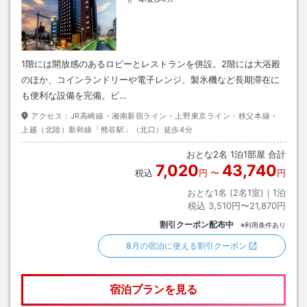
1階には開放感のあるロビーとレストランを併設。2階には大浴殿
のほか、コインランドリーや電子レンジ、製氷機など長期滞在に
も便利な設備を完備。ビ…
アクセス：
JR高崎線・湘南新宿ライン・上野東京ライン・秩父本線・
上越（北陸）新幹線「熊谷駅」（北口）徒歩4分
おとな
2
名
1
泊
1
部屋 合計
7,020
43,740
税込
円
〜
円
おとな1名 (
2
名1室)｜
1
泊
税込
3,510円〜21,870円
割引クーポン配布中
※利用条件あり
8月の宿泊に使える割引クーポン
宿泊プランを見る