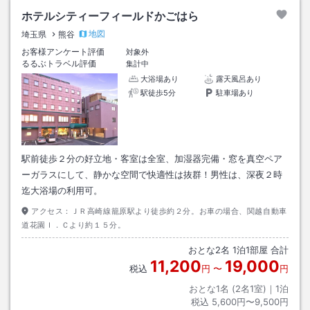
ホテルシティーフィールドかごはら
地図
埼玉県
熊谷
お客様アンケート評価
対象外
るるぶトラベル評価
集計中
大浴場あり
露天風呂あり
駅徒歩5分
駐車場あり
駅前徒歩２分の好立地・客室は全室、加湿器完備・窓を真空ペア
ーガラスにして、静かな空間で快適性は抜群！男性は、深夜２時
迄大浴場の利用可。
アクセス：
ＪＲ高崎線籠原駅より徒歩約２分。お車の場合、関越自動車
道花園Ｉ．Ｃより約１５分。
おとな
2
名
1
泊
1
部屋 合計
11,200
19,000
税込
円
〜
円
おとな1名 (
2
名1室)｜
1
泊
税込
5,600円〜9,500円