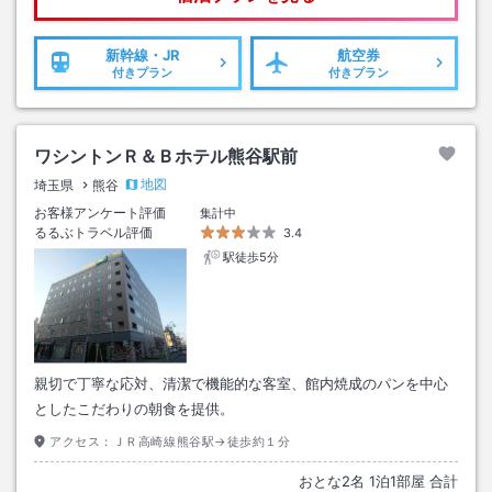
新幹線・JR
航空券
付きプラン
付きプラン
ワシントンＲ＆Ｂホテル熊谷駅前
地図
埼玉県
熊谷
お客様アンケート評価
集計中
るるぶトラベル評価
3.4
駅徒歩5分
親切で丁寧な応対、清潔で機能的な客室、館内焼成のパンを中心
としたこだわりの朝食を提供。
アクセス：
ＪＲ高崎線熊谷駅→徒歩約１分
おとな
2
名
1
泊
1
部屋 合計