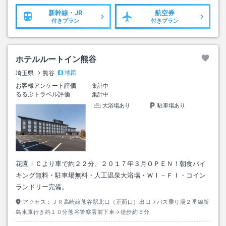
新幹線・JR
航空券
付きプラン
付きプラン
ホテルルートイン熊谷
地図
埼玉県
熊谷
お客様アンケート評価
集計中
るるぶトラベル評価
集計中
大浴場あり
駐車場あり
花園ＩＣより車で約２２分、２０１７年３月ＯＰＥＮ！朝食バイ
キング無料・駐車場無料・人工温泉大浴場・ＷＩ－ＦＩ・コイン
ランドリー完備。
アクセス：
ＪＲ高崎線熊谷駅北口（正面口）出口→バス乗り場２番線新
島車庫行き約１０分熊谷警察署前下車→徒歩約５分