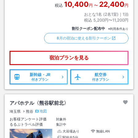
10,400
22,400
税込
円
〜
円
おとな1名 (
2
名1室)｜
1
泊
税込
5,200円〜11,200円
割引クーポン配布中
※利用条件あり
8月の宿泊に使える割引クーポン
宿泊プランを見る
新幹線・JR
航空券
付きプラン
付きプラン
アパホテル〈熊谷駅前北〉
地図
埼玉県
熊谷
お客様アンケート評価
対象外
るるぶトラベル評価
集計中
大浴場あり
無線LAN
駅徒歩5分