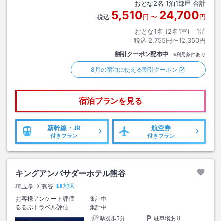
おとな
2
名
1
泊
1
部屋 合計
5,510
24,700
税込
円
〜
円
おとな1名 (
2
名1室)｜
1
泊
税込
2,755円〜12,350円
割引クーポン配布中
※利用条件あり
8月の宿泊に使える割引クーポン
宿泊プランを見る
新幹線・JR
航空券
付きプラン
付きプラン
キングアンバサダーホテル熊谷
地図
埼玉県
熊谷
お客様アンケート評価
集計中
るるぶトラベル評価
集計中
駅徒歩5分
駐車場あり