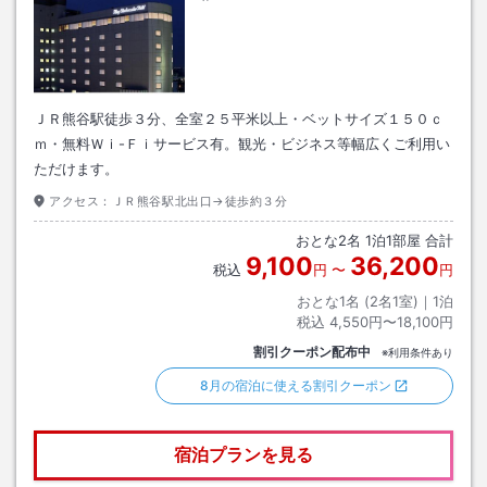
ＪＲ熊谷駅徒歩３分、全室２５平米以上・ベットサイズ１５０ｃ
ｍ・無料Ｗｉ-Ｆｉサービス有。観光・ビジネス等幅広くご利用い
ただけます。
アクセス：
ＪＲ熊谷駅北出口→徒歩約３分
おとな
2
名
1
泊
1
部屋 合計
9,100
36,200
税込
円
〜
円
おとな1名 (
2
名1室)｜
1
泊
税込
4,550円〜18,100円
割引クーポン配布中
※利用条件あり
8月の宿泊に使える割引クーポン
宿泊プランを見る