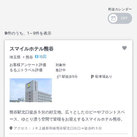
料金カレンダー
9
件のうち、
1～9
件を表示
スマイルホテル熊谷
地図
埼玉県
熊谷
お客様アンケート評価
対象外
るるぶトラベル評価
集計中
駅徒歩5分
駐車場あり
熊谷駅北口徒歩５分の好立地。広々としたロビーやフロントスペ
ース、ゆとり漂う空間で皆様をお迎えするスマイルホテル熊谷。
アクセス：
ＪＲ上越新幹線熊谷駅北口出口→徒歩約５分