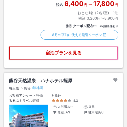
6,400
17,800
税込
円
〜
円
おとな1名 (
2
名1室)｜
1
泊
税込
3,200円〜8,900円
割引クーポン配布中
※利用条件あり
8月の宿泊に使える割引クーポン
宿泊プランを見る
熊谷天然温泉 ハナホテル籠原
地図
埼玉県
熊谷
お客様アンケート評価
対象外
るるぶトラベル評価
4.3
大浴場あり
温泉
無線LAN
駐車場あり