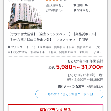
大浴場あり
無線LAN
駅徒歩5分
駐車場あり
【サウナ付大浴場】【全室シモンズベット】【高品質ホテル】
【静かな熊谷駅南口徒歩２分】 ２０２１年０１月開業
アクセス：
【ＪＲ】ＪＲ高崎線 熊谷駅南口下車 徒歩約２分 【電
車】秩父鉄道線 熊谷駅下車 【お車】関越自動車道 東松山I．Cより
国道１２７号線利用
おとな
2
名
1
泊
1
部屋 合計
5,980
31,700
税込
円
〜
円
おとな1名 (
2
名1室)｜
1
泊
税込
2,990円〜15,850円
割引クーポン配布中
※利用条件あり
8月の宿泊に使える割引クーポン
宿泊プランを見る