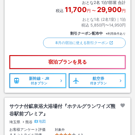
おとな
2
名
1
泊
1
部屋 合計
11,700
29,900
税込
円
〜
円
おとな1名 (
2
名1室)｜
1
泊
税込
5,850円〜14,950円
割引クーポン配布中
※利用条件あり
8月の宿泊に使える割引クーポン
宿泊プランを見る
新幹線・JR
航空券
付きプラン
付きプラン
サウナ付鉱泉浴大浴場付『ホテルグランワイズ熊
谷駅前プレミア』
地図
埼玉県
熊谷
お客様アンケート評価
対象外
るるぶトラベル評価
4.3