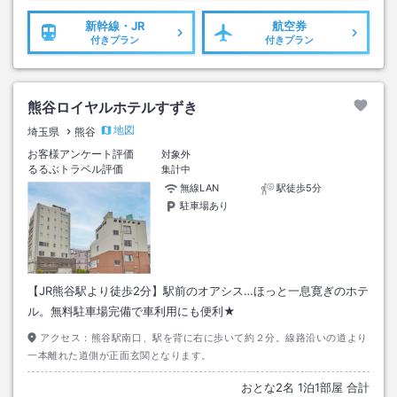
新幹線・JR
航空券
付きプラン
付きプラン
熊谷ロイヤルホテルすずき
地図
埼玉県
熊谷
お客様アンケート評価
対象外
るるぶトラベル評価
集計中
無線LAN
駅徒歩5分
駐車場あり
【JR熊谷駅より徒歩2分】駅前のオアシス…ほっと一息寛ぎのホテ
ル。無料駐車場完備で車利用にも便利★
アクセス：
熊谷駅南口、駅を背に右に歩いて約２分。線路沿いの道より
一本離れた道側が正面玄関となります。
おとな
2
名
1
泊
1
部屋 合計