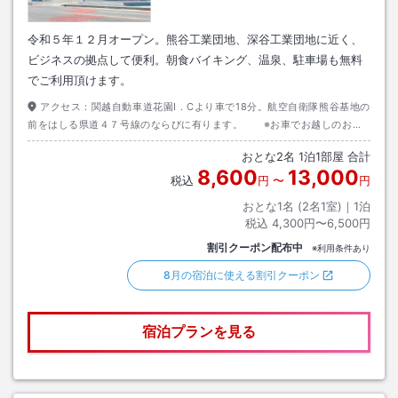
令和５年１２月オープン。熊谷工業団地、深谷工業団地に近く、
ビジネスの拠点して便利。朝食バイキング、温泉、駐車場も無料
でご利用頂けます。
アクセス：
関越自動車道花園I．Cより車で18分。航空自衛隊熊谷基地の
前をはしる県道４７号線のならびに有ります。 ※お車でお越しのお客
様へ※ 掲載の住所（熊谷市三ヶ尻5468－1）で場所を特定できない場
おとな
2
名
1
泊
1
部屋 合計
合は 熊谷市三ヶ尻5467－2 を入力して下さい。
8,600
13,000
税込
円
〜
円
おとな1名 (
2
名1室)｜
1
泊
税込
4,300円〜6,500円
割引クーポン配布中
※利用条件あり
8月の宿泊に使える割引クーポン
宿泊プランを見る