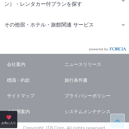
ン）・レンタカー付プランを探す
その他宿・ホテル・旅館関連 サービス
国内旅行・国内ツアー
JR・新幹線付きツアー
航空券付きツアー
会社案内
ニュースリリース
現地観光・レジャーチケット
標識・約款
旅行条件書
国内観光ガイド
旅行・観光情報
サイトマップ
プライバシーポリシー
ご利用案内
システムメンテナンス
ペー
お気に入り
Copyright JTB Corp. All rights reserved.