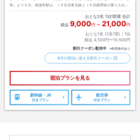
和」より５分。南浦和駅は、ＪＲ京浜東北線とＪＲ武蔵野線が乗り入れ、
埼玉県内はもちろん東京へも便利です。大宮駅約１５分、上野駅約３０分
おとな
2
名
1
泊
1
部屋 合計
です。
9,000
21,000
税込
円
〜
円
おとな1名 (
2
名1室)｜
1
泊
税込
4,500円〜10,500円
割引クーポン配布中
※利用条件あり
8月の宿泊に使える割引クーポン
宿泊プランを見る
新幹線・JR
航空券
付きプラン
付きプラン