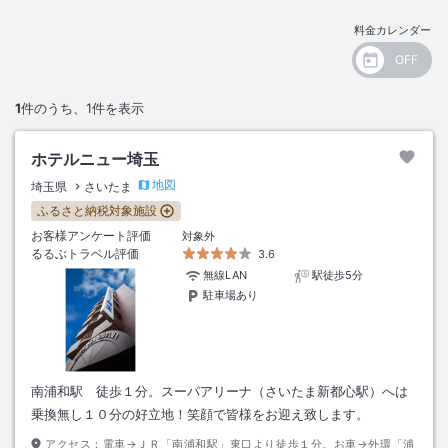
料金カレンダー
1
件のうち、
1
件を表示
ホテルニュー埼玉
地図
埼玉県
さいたま
ふるさと納税対象施設
お客様アンケート評価
対象外
るるぶトラベル評価
3.6
無線LAN
駅徒歩5分
駐車場あり
南浦和駅 徒歩１分。スーパアリーナ（さいたま新都心駅）へは
乗換無し１０分の好立地！笑顔で皆様をお迎え致します。
アクセス：
電車→ＪＲ「南浦和駅」東口より徒歩１分。お車→外環「浦