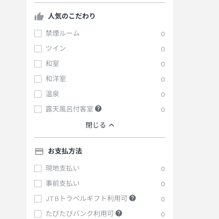
人気のこだわり
禁煙ルーム
0
ツイン
0
和室
0
和洋室
0
温泉
0
露天風呂付客室
0
閉じる
お支払方法
現地支払い
0
事前支払い
0
JTBトラベルギフト利用可
0
たびたびバンク利用可
0