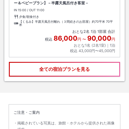
ー＆ベビープラン】－半露天風呂付き客室－
IN
チェックイン
15:00
/ OUT
チェックアウト
11:00
夕食/朝食付き
【くるみ】半露天風呂付離れ（３間続きのお部屋）約70平米
70平
米
おとな
2
名
1
泊
1
部屋 合計
86,000
90,000
税込
円
〜
円
おとな1名 (
2
名1室)｜
1
泊
税込
43,000円〜45,000円
全ての宿泊プランを見る
ご注意・ご案内
掲載されている写真は、旅館・ホテルから提供された画像