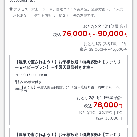
大人の隠れ家。
アクセス：
水上ＩＣ下車、国道２９１号線を宝川温泉方面へ。「大穴
（おおあな）」信号を右折し、約２ｋｍ先の左側です。
おとな
2
名
1
泊
1
部屋 合計
76,000
90,000
税込
円
〜
円
おとな1名 (
2
名1室)｜
1
泊
税込
38,000円〜45,000円
【温泉で癒されよう！】お子様歓迎！特典多数♪【ファミリ
ー＆ベビープラン】－半露天風呂付き客室－
IN
チェックイン
15:00
/ OUT
チェックアウト
11:00
夕食/朝食付き
【さくら】半露天風呂付離れ（１２畳＋広縁８畳）約60平米
60
平米
おとな
2
名
1
泊
1
部屋 合計
76,000
税込
円
おとな1名 (
2
名1室)｜
1
泊
税込
38,000円
【温泉で癒されよう！】お子様歓迎！特典多数♪【ファミリ