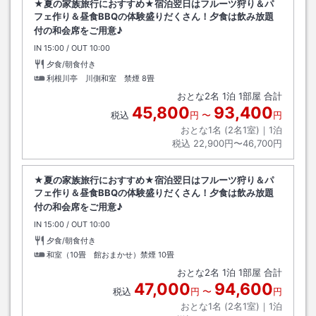
★夏の家族旅行におすすめ★宿泊翌日はフルーツ狩り＆パ
フェ作り＆昼食BBQの体験盛りだくさん！夕食は飲み放題
付の和会席をご用意♪
IN
チェックイン
15:00
/ OUT
チェックアウト
10:00
夕食/朝食付き
利根川亭 川側和室 禁煙
8畳
おとな
2
名
1
泊
1
部屋 合計
45,800
93,400
税込
円
〜
円
おとな1名 (
2
名1室)｜
1
泊
税込
22,900円〜46,700円
★夏の家族旅行におすすめ★宿泊翌日はフルーツ狩り＆パ
フェ作り＆昼食BBQの体験盛りだくさん！夕食は飲み放題
付の和会席をご用意♪
IN
チェックイン
15:00
/ OUT
チェックアウト
10:00
夕食/朝食付き
和室（10畳 館おまかせ）禁煙
10畳
おとな
2
名
1
泊
1
部屋 合計
47,000
94,600
税込
円
〜
円
おとな1名 (
2
名1室)｜
1
泊