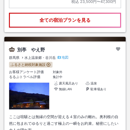
税込
23,500円〜47,300円
全ての宿泊プランを見る
別亭 やえ野
地図
群馬県
水上温泉郷・谷川岳
ふるさと納税対象施設
お客様アンケート評価
対象外
るるぶトラベル評価
集計中
露天風呂あり
温泉
無線LAN
駐車場あり
ここは喧騒とは無縁の空間が迎える４室のみの離れ。奥利根の自
然に包まれてゆるりと過ごす極上の一瞬をお約束。秘密にしたい