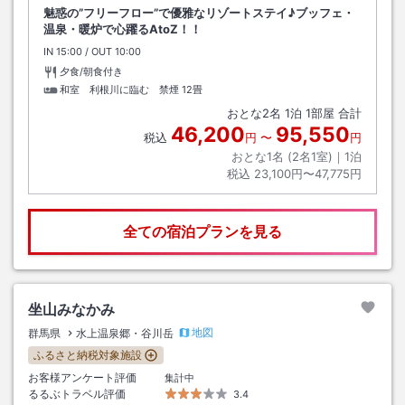
魅惑の”フリーフロー”で優雅なリゾートステイ♪ブッフェ・
温泉・暖炉で心躍るAtoZ！！
IN
チェックイン
15:00
/ OUT
チェックアウト
10:00
夕食/朝食付き
和室 利根川に臨む 禁煙
12畳
おとな
2
名
1
泊
1
部屋 合計
46,200
95,550
税込
円
〜
円
おとな1名 (
2
名1室)｜
1
泊
税込
23,100円〜47,775円
全ての宿泊プランを見る
坐山みなかみ
地図
群馬県
水上温泉郷・谷川岳
ふるさと納税対象施設
お客様アンケート評価
集計中
るるぶトラベル評価
3.4