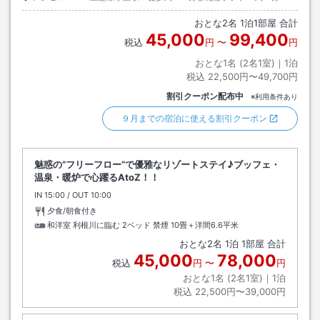
おとな
2
名
1
泊
1
部屋 合計
45,000
99,400
税込
円
〜
円
おとな1名 (
2
名1室)｜
1
泊
税込
22,500円〜49,700円
割引クーポン配布中
※利用条件あり
９月までの宿泊に使える割引クーポン
魅惑の”フリーフロー”で優雅なリゾートステイ♪ブッフェ・
温泉・暖炉で心躍るAtoZ！！
IN
チェックイン
15:00
/ OUT
チェックアウト
10:00
夕食/朝食付き
和洋室 利根川に臨む 2ベッド 禁煙
10畳＋洋間6.6平米
おとな
2
名
1
泊
1
部屋 合計
45,000
78,000
税込
円
〜
円
おとな1名 (
2
名1室)｜
1
泊
税込
22,500円〜39,000円