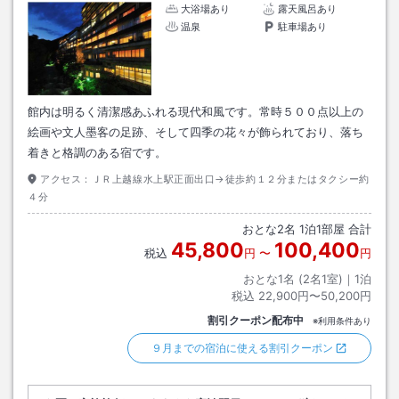
大浴場あり
露天風呂あり
温泉
駐車場あり
館内は明るく清潔感あふれる現代和風です。常時５００点以上の
絵画や文人墨客の足跡、そして四季の花々が飾られており、落ち
着きと格調のある宿です。
アクセス：
ＪＲ上越線水上駅正面出口→徒歩約１２分またはタクシー約
４分
おとな
2
名
1
泊
1
部屋 合計
45,800
100,400
税込
円
〜
円
おとな1名 (
2
名1室)｜
1
泊
税込
22,900円〜50,200円
割引クーポン配布中
※利用条件あり
９月までの宿泊に使える割引クーポン