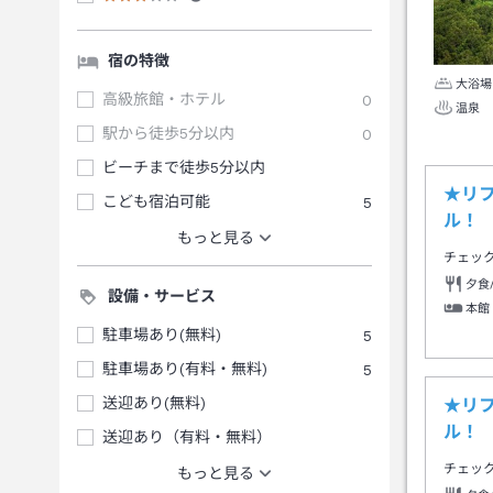
宿の特徴
大浴場
高級旅館・ホテル
0
温泉
駅から徒歩5分以内
0
ビーチまで徒歩5分以内
★リ
こども宿泊可能
5
ル！
もっと見る
チェッ
夕食
設備・サービス
本館
駐車場あり(無料)
5
駐車場あり(有料・無料)
5
送迎あり(無料)
★リ
ル！
送迎あり（有料・無料）
チェッ
もっと見る