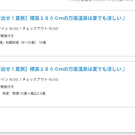
車→送迎車約５分
び出せ！夏旅】標高１８００ｍの万座温泉は夏でも涼しい♪
クイン
15:00
/ チェックアウト
10:00
/朝食付き
煙」別館和室（8～10畳）
10畳
び出せ！夏旅】標高１８００ｍの万座温泉は夏でも涼しい♪
クイン
15:00
/ チェックアウト
10:00
/朝食付き
 和室 禁煙
10畳＋踏込2.5畳