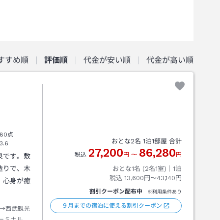
すすめ順
評価順
代金が安い順
代金が高い順
80点
おとな
2
名
1
泊
1
部屋 合計
3.6
27,200
86,280
税込
円
〜
円
泉です。敷
造りで、木
おとな1名 (
2
名1室)｜
1
泊
税込
13,600円〜43,140円
、心身が癒
割引クーポン配布中
※利用条件あり
９月までの宿泊に使える割引クーポン
→西武観光
ーミナル下