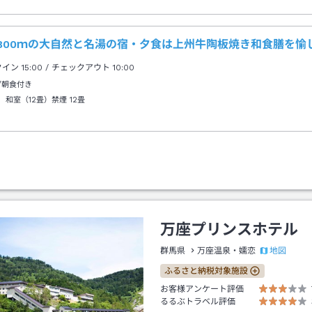
1800ｍの大自然と名湯の宿・夕食は上州牛陶板焼き和食膳を愉
クイン
15:00
/ チェックアウト
10:00
/朝食付き
 和室（12畳）禁煙
12畳
万座プリンスホテル
地図
群馬県
万座温泉・嬬恋
ふるさと納税対象施設
お客様アンケート評価
るるぶトラベル評価