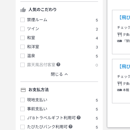
人気のこだわり
【飛
禁煙ルーム
5
チェッ
ツイン
2
夕食
和室
4
「禁
和洋室
3
温泉
5
露天風呂付客室
0
【飛
閉じる
チェッ
夕食
お支払方法
本館
現地支払い
5
事前支払い
5
JTBトラベルギフト利用可
5
たびたびバンク利用可
5