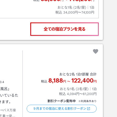
税込
円
〜
円
おとな1名 (
2
名1室)｜
1
泊
税込
34,000円〜74,100円
全ての宿泊プランを見る
おとな
2
名
1
泊
1
部屋 合計
8,188
122,400
税込
円
〜
円
3.4
天風呂」
おとな1名 (
2
名1室)｜
1
泊
税込
4,094円〜61,200円
引いているた
割引クーポン配布中
きます。
※利用条件あり
９月までの宿泊に使える割引クーポン
→バス万座
下車→徒歩