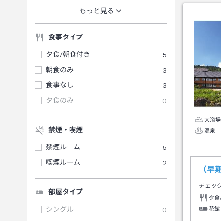
もっと見る
食事タイプ
夕食/朝食付き
5
朝食のみ
3
食事なし
3
夕食のみ
0
大浴場
禁煙・喫煙
温泉
禁煙ルーム
5
喫煙ルーム
2
（早
チェッ
部屋タイプ
夕食
シングル
0
花館