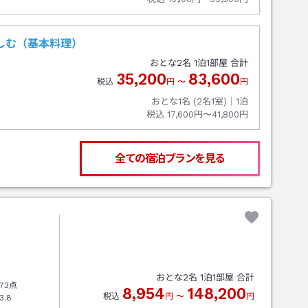
しむ（基本料理）
おとな
2
名
1
泊
1
部屋 合計
35,200
83,600
税込
円
〜
円
おとな1名 (
2
名1室)｜
1
泊
税込
17,600円〜41,800円
全ての宿泊プランを見る
おとな
2
名
1
泊
1
部屋 合計
73点
8,954
148,200
税込
円
〜
円
3.8