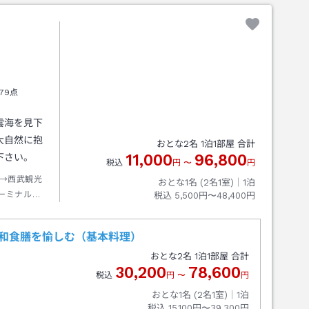
79点
雲海を見下
大自然に抱
おとな
2
名
1
泊
1
部屋 合計
11,000
96,800
下さい。
税込
円
〜
円
→西武観光
おとな1名 (
2
名1室)｜
1
泊
ーミナル下
税込
5,500円〜48,400円
き和食膳を愉しむ（基本料理）
おとな
2
名
1
泊
1
部屋 合計
30,200
78,600
税込
円
〜
円
おとな1名 (
2
名1室)｜
1
泊
税込
15,100円〜39,300円