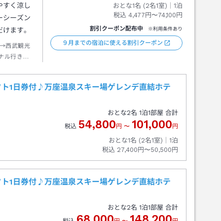
やすく涼し
おとな1名 (
2
名1室)｜
1
泊
税込
4,477円〜74,100円
ーシーズン
割引クーポン配布中
だけます。
※利用条件あり
９月までの宿泊に使える割引クーポン
→西武観光
ナル行き約
約１０分
ト1日券付♪万座温泉スキー場ゲレンデ直結ホテ
おとな
2
名
1
泊
1
部屋 合計
54,800
101,000
税込
円
〜
円
おとな1名 (
2
名1室)｜
1
泊
税込
27,400円〜50,500円
ト1日券付♪万座温泉スキー場ゲレンデ直結ホテ
おとな
2
名
1
泊
1
部屋 合計
68,000
148,200