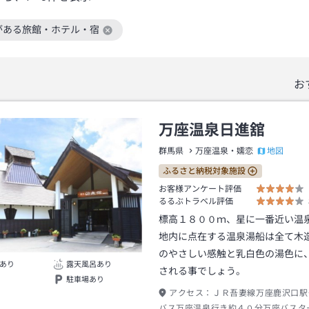
がある旅館・ホテル・宿
絞り込み条件を解除
お
万座温泉日進舘
地図
群馬県
万座温泉・嬬恋
ふるさと納税対象施設
お客様アンケート評価
るるぶトラベル評価
標高１８００ｍ、星に一番近い温
地内に点在する温泉湯船は全て木
のやさしい感触と乳白色の湯色に
あり
露天風呂あり
される事でしょう。
駐車場あり
アクセス：
ＪＲ吾妻線万座鹿沢口駅
バス万座温泉行き約４０分万座バスタ