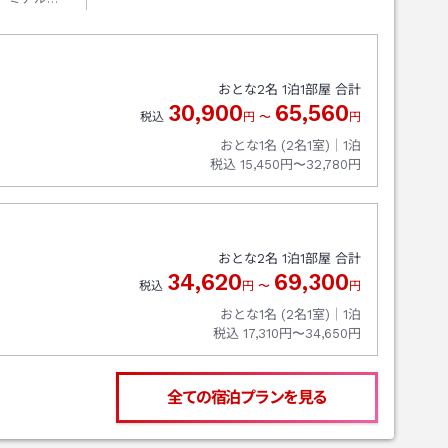
おとな
2
名
1
泊
1
部屋 合計
30,900
65,560
税込
円
〜
円
おとな1名 (
2
名1室)｜
1
泊
税込
15,450円〜32,780円
おとな
2
名
1
泊
1
部屋 合計
34,620
69,300
税込
円
〜
円
おとな1名 (
2
名1室)｜
1
泊
税込
17,310円〜34,650円
全ての宿泊プランを見る