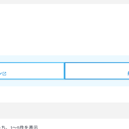
ン
うち、
1～5
件を表示