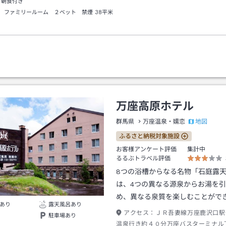
/朝食付き
 ファミリールーム ２ベット 禁煙
38平米
万座高原ホテル
地図
群馬県
万座温泉・嬬恋
ふるさと納税対象施設
お客様アンケート評価
集計中
るるぶトラベル評価
8つの浴槽からなる名物「石庭露
は、4つの異なる源泉からお湯を
め、異なる泉質を楽しむことがで
あり
露天風呂あり
アクセス：
ＪＲ吾妻線万座鹿沢口駅
駐車場あり
温泉行き約４０分万座バスターミナル