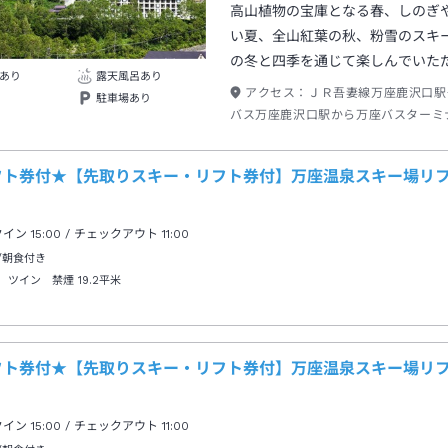
高山植物の宝庫となる春、しのぎ
い夏、全山紅葉の秋、粉雪のスキ
の冬と四季を通じて楽しんでいた
あり
露天風呂あり
アクセス：
ＪＲ吾妻線万座鹿沢口駅
駐車場あり
バス万座鹿沢口駅から万座バスターミ
４０分万座バスターミナル下車→徒歩
フト券付★【先取りスキー・リフト券付】万座温泉スキー場リフ
クイン
15:00
/ チェックアウト
11:00
/朝食付き
 ツイン 禁煙
19.2平米
フト券付★【先取りスキー・リフト券付】万座温泉スキー場リフ
クイン
15:00
/ チェックアウト
11:00