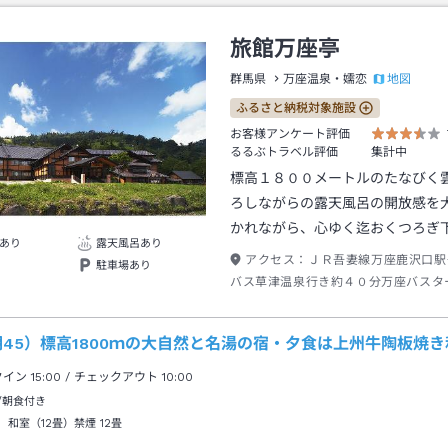
旅館万座亭
地図
群馬県
万座温泉・嬬恋
ふるさと納税対象施設
お客様アンケート評価
るるぶトラベル評価
集計中
標高１８００メートルのたなびく
ろしながらの露天風呂の開放感を
かれながら、心ゆく迄おくつろぎ
あり
露天風呂あり
アクセス：
ＪＲ吾妻線万座鹿沢口駅
駐車場あり
バス草津温泉行き約４０分万座バスタ
車→徒歩約１５分
期45）標高1800ｍの大自然と名湯の宿・夕食は上州牛陶板焼
クイン
15:00
/ チェックアウト
10:00
/朝食付き
 和室（12畳）禁煙
12畳