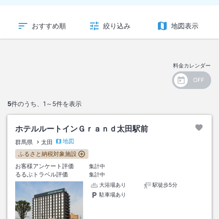
おすすめ順
絞り込み
地図表示
料金カレンダー
5
件のうち、
1～5
件を表示
ホテルルートインＧｒａｎｄ太田駅前
地図
群馬県
太田
ふるさと納税対象施設
お客様アンケート評価
集計中
るるぶトラベル評価
集計中
大浴場あり
駅徒歩5分
駐車場あり