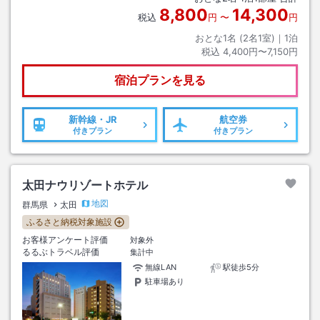
8,800
14,300
税込
円
〜
円
おとな1名 (
2
名1室)｜
1
泊
税込
4,400円〜7,150円
宿泊プランを見る
新幹線・JR
航空券
付きプラン
付きプラン
太田ナウリゾートホテル
地図
群馬県
太田
ふるさと納税対象施設
お客様アンケート評価
対象外
るるぶトラベル評価
集計中
無線LAN
駅徒歩5分
駐車場あり