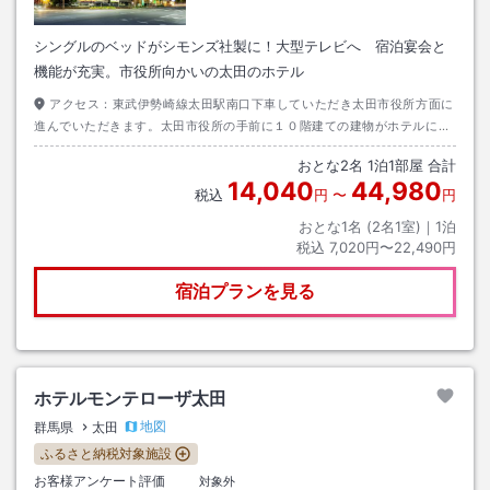
シングルのベッドがシモンズ社製に！大型テレビへ 宿泊宴会と
機能が充実。市役所向かいの太田のホテル
アクセス：
東武伊勢崎線太田駅南口下車していただき太田市役所方面に
進んでいただきます。太田市役所の手前に１０階建ての建物がホテルにな
ります。
おとな
2
名
1
泊
1
部屋 合計
14,040
44,980
税込
円
〜
円
おとな1名 (
2
名1室)｜
1
泊
税込
7,020円〜22,490円
宿泊プランを見る
ホテルモンテローザ太田
地図
群馬県
太田
ふるさと納税対象施設
お客様アンケート評価
対象外