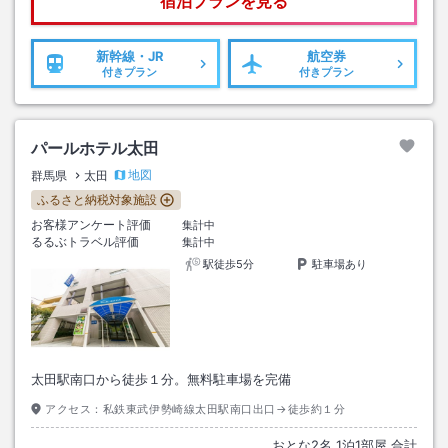
宿泊プランを見る
新幹線・JR
航空券
付きプラン
付きプラン
パールホテル太田
地図
群馬県
太田
ふるさと納税対象施設
お客様アンケート評価
集計中
るるぶトラベル評価
集計中
駅徒歩5分
駐車場あり
太田駅南口から徒歩１分。無料駐車場を完備
アクセス：
私鉄東武伊勢崎線太田駅南口出口→徒歩約１分
おとな
2
名
1
泊
1
部屋 合計