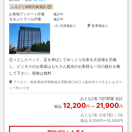
ふるさと納税対象施設
お客様アンケート評価
集計中
るるぶトラベル評価
集計中
大浴場あり
駐車場あり
広々としたベッド、足を伸ばしてゆっくり出来る大浴場を完備
し、ビジネスのお客様はもちろん観光のお客様も一日の疲れを癒
して下さい。朝食は無料
アクセス：
私鉄東武伊勢崎線太田駅南口出口→徒歩約２０分またはタク
シー約１０分
おとな
2
名
1
泊
1
部屋 合計
12,200
21,900
税込
円
〜
円
おとな1名 (
2
名1室)｜
1
泊
税込
6,100円〜10,950円