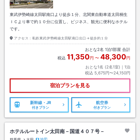
東武伊勢崎線太田駅南口より徒歩１分、北関東自動車道太田桐生
ＩＣより車で約１０分に位置し、ビジネス、観光に便利なホテル
です。
アクセス：
私鉄東武伊勢崎線太田駅南口出口→徒歩約１分
おとな
2
名
1
泊
1
部屋 合計
11,350
48,300
税込
円
〜
円
おとな1名 (
2
名1室)｜
1
泊
税込
5,675円〜24,150円
宿泊プランを見る
新幹線・JR
航空券
付きプラン
付きプラン
ホテルルートイン太田南－国道４０７号－
地図
群馬県
太田