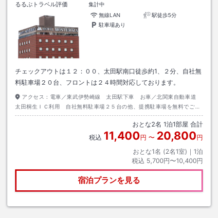
るるぶトラベル評価
集計中
無線LAN
駅徒歩5分
駐車場あり
チェックアウトは１２：００、太田駅南口徒歩約1、２分、自社無
料駐車場２０台、フロントは２４時間対応しております。
アクセス：
電車／東武伊勢崎線 太田駅下車 お車／北関東自動車道
太田桐生ＩＣ利用 自社無料駐車場２５台の他、提携駐車場を無料でご案
内します。
おとな
2
名
1
泊
1
部屋 合計
11,400
20,800
税込
円
〜
円
おとな1名 (
2
名1室)｜
1
泊
税込
5,700円〜10,400円
宿泊プランを見る