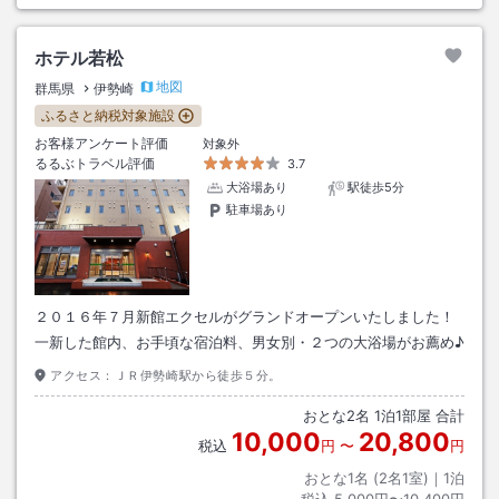
ホテル若松
地図
群馬県
伊勢崎
ふるさと納税対象施設
お客様アンケート評価
対象外
るるぶトラベル評価
3.7
大浴場あり
駅徒歩5分
駐車場あり
２０１６年７月新館エクセルがグランドオープンいたしました！
一新した館内、お手頃な宿泊料、男女別・２つの大浴場がお薦め♪
アクセス：
ＪＲ伊勢崎駅から徒歩５分。
おとな
2
名
1
泊
1
部屋 合計
10,000
20,800
税込
円
〜
円
おとな1名 (
2
名1室)｜
1
泊
税込
5,000円〜10,400円