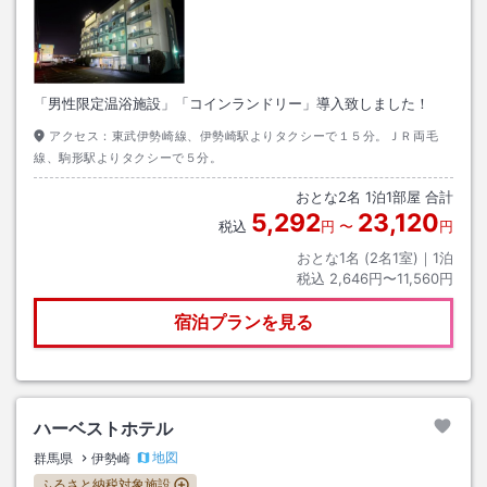
「男性限定温浴施設」「コインランドリー」導入致しました！
アクセス：
東武伊勢崎線、伊勢崎駅よりタクシーで１５分。ＪＲ両毛
線、駒形駅よりタクシーで５分。
おとな
2
名
1
泊
1
部屋 合計
5,292
23,120
税込
円
〜
円
おとな1名 (
2
名1室)｜
1
泊
税込
2,646円〜11,560円
宿泊プランを見る
ハーベストホテル
地図
群馬県
伊勢崎
ふるさと納税対象施設