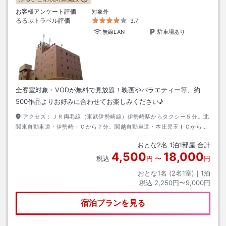
お客様アンケート評価
対象外
るるぶトラベル評価
3.7
無線LAN
駐車場あり
全客室対象・VODが無料で見放題！映画やバラエティー等、約
500作品よりお好みに合わせてお楽しみください♪
アクセス：
ＪＲ両毛線（東武伊勢崎線）伊勢崎駅からタクシー５分。北
関東自動車道・伊勢崎ＩＣから７分。関越自動車道・本庄児玉ＩＣから３
５分
おとな
2
名
1
泊
1
部屋 合計
4,500
18,000
税込
円
〜
円
おとな1名 (
2
名1室)｜
1
泊
税込
2,250円〜9,000円
宿泊プランを見る