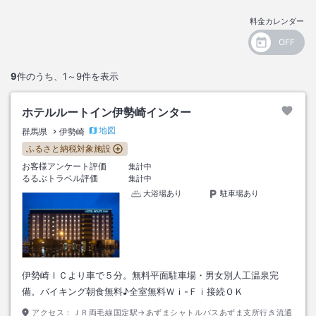
料金カレンダー
9
件のうち、
1～9
件を表示
ホテルルートイン伊勢崎インター
地図
群馬県
伊勢崎
ふるさと納税対象施設
お客様アンケート評価
集計中
るるぶトラベル評価
集計中
大浴場あり
駐車場あり
伊勢崎ＩＣより車で５分。無料平面駐車場・男女別人工温泉完
備。バイキング朝食無料♪全室無料Ｗｉ-Ｆｉ接続ＯＫ
アクセス：
ＪＲ両毛線国定駅→あずまシャトルバスあずま支所行き流通