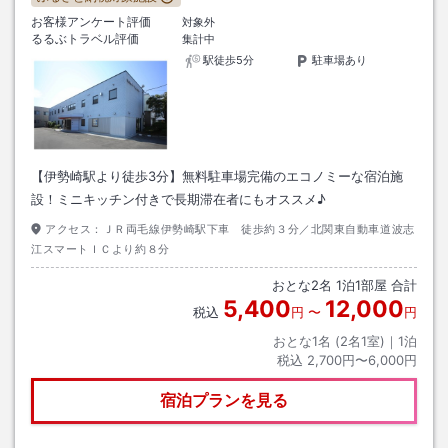
お客様アンケート評価
対象外
るるぶトラベル評価
集計中
駅徒歩5分
駐車場あり
【伊勢崎駅より徒歩3分】無料駐車場完備のエコノミーな宿泊施
設！ミニキッチン付きで長期滞在者にもオススメ♪
アクセス：
ＪＲ両毛線伊勢崎駅下車 徒歩約３分／北関東自動車道波志
江スマートＩＣより約８分
おとな
2
名
1
泊
1
部屋 合計
5,400
12,000
税込
円
〜
円
おとな1名 (
2
名1室)｜
1
泊
税込
2,700円〜6,000円
宿泊プランを見る