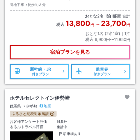
団地下車→徒歩約３分
おとな
2
名
1
泊
1
部屋 合計
13,800
23,700
税込
円
〜
円
おとな1名 (
2
名1室)｜
1
泊
税込
6,900円〜11,850円
宿泊プランを見る
新幹線・JR
航空券
付きプラン
付きプラン
ホテルセレクトイン伊勢崎
地図
群馬県
伊勢崎
ふるさと納税対象施設
お客様アンケート評価
対象外
るるぶトラベル評価
集計中
駐車場あり