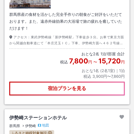
群馬県産の食材を活かした完全手作りの朝食がご好評をいただて
おります。また、遠赤外線効果の大浴場で旅の疲れを癒していた
だけます！
アクセス：
東武伊勢崎線「新伊勢崎駅」下車徒歩３分。お車で東京方面
から関越自動車道にて「本庄児玉ＩＣ」下車、伊勢崎方面へ４６２号線に
て直進。伊勢崎市役所の交差点を越えて３つ目の信号を左折しすぐ右手が
おとな
2
名
1
泊
1
部屋 合計
当ホテルです。
7,800
15,720
税込
円
〜
円
おとな1名 (
2
名1室)｜
1
泊
税込
3,900円〜7,860円
宿泊プランを見る
伊勢崎ステーションホテル
地図
群馬県
伊勢崎
ふるさと納税対象施設