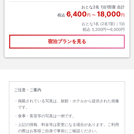
安心です。
おとな
2
名
1
泊
1
部屋 合計
6,400
18,000
税込
円
〜
円
おとな1名 (
2
名1室)｜
1
泊
税込
3,200円〜9,000円
宿泊プランを見る
ご注意・ご案内
掲載されている写真は、旅館・ホテルから提供された画像
です。
食事・客室等の写真は一例です。
上記の情報、料金等は変更になる場合があります。ご利用
の際はお客様ご自身で事前にご確認ください。