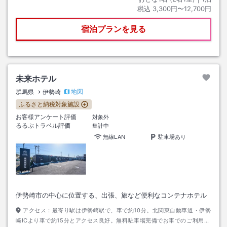
税込
3,300円〜12,700円
宿泊プランを見る
未来ホテル
地図
群馬県
伊勢崎
ふるさと納税対象施設
お客様アンケート評価
対象外
るるぶトラベル評価
集計中
無線LAN
駐車場あり
伊勢崎市の中心に位置する、出張、旅など便利なコンテナホテル
アクセス：
最寄り駅は伊勢崎駅で、車で約10分。北関東自動車道・伊勢
崎ICより車で約15分とアクセス良好。無料駐車場完備でお車でのご利用も