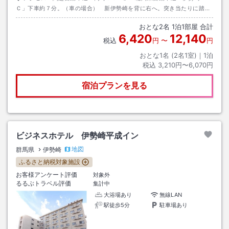
Ｃ」下車約７分。（車の場合） 新伊勢崎を背に右へ。突き当たりに踏切
有。それを渡り一つ目の信号を右折。その近隣にホテルがございます。
おとな
2
名
1
泊
1
部屋 合計
6,420
12,140
税込
円
〜
円
おとな1名 (
2
名1室)｜
1
泊
税込
3,210円〜6,070円
宿泊プランを見る
ビジネスホテル 伊勢崎平成イン
地図
群馬県
伊勢崎
ふるさと納税対象施設
お客様アンケート評価
対象外
るるぶトラベル評価
集計中
大浴場あり
無線LAN
駅徒歩5分
駐車場あり