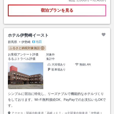
宿泊プランを見る
ホテル伊勢崎イースト
地図
群馬県
伊勢崎
ふるさと納税対象施設
お客様アンケート評価
対象外
るるぶトラベル評価
集計中
大浴場あり
無線LAN
駐車場あり
シンプルに宿泊に特化し、リーズナブルで機能的なホテルづくり
をしております。Wi-Fi無料接続OK、PayPayでのお支払いもOKで
す。
アクセス：
関越自動車道「高崎ＪＣＴ」→北関東自動車道「伊勢崎Ｉ