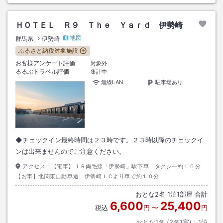
ＨＯＴＥＬ Ｒ９ Ｔｈｅ Ｙａｒｄ 伊勢崎
地図
群馬県
伊勢崎
ふるさと納税対象施設
お客様アンケート評価
対象外
るるぶトラベル評価
集計中
無線LAN
駐車場あり
◆チェックイン最終時間は２３時です。２３時以降のチェックイ
ンは出来ませんのでご注意ください。
アクセス：
【電車】ＪＲ両毛線「伊勢崎」駅下車 タクシー約１０分
【お車】北関東自動車道、伊勢崎ＩＣより車で約１０分
おとな
2
名
1
泊
1
部屋 合計
6,600
25,400
税込
円
〜
円
おとな1名 (
2
名1室)｜
1
泊