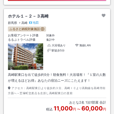
ホテル１－２－３高崎
地図
群馬県
高崎
ふるさと納税対象施設
お客様アンケート評価
対象外
るるぶトラベル評価
集計中
大浴場あり
無線LAN
駅徒歩5分
高崎駅東口を出て徒歩約5分！朝食無料！大浴場有！『１室の人数
が増えるほどお得』あなたの宿泊ニーズにこたえます！
アクセス：
高崎駅東口より徒歩約３分、高崎ＩＣより高駒線を高崎市街
方面へ～芝塚町交差点を左折し高崎駅東口の直前
おとな
2
名
1
泊
1
部屋 合計
11,000
60,000
税込
円
〜
円