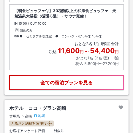
【朝食ビュッフェ付】30種類以上の和洋食ビュッフェ 天
然温泉大浴殿（循環ろ過）・サウナ完備！
IN
チェックイン
15:00
/ OUT
チェックアウト
10:00
朝食のみ
● セミダブル喫煙室 ● コンパクトな10平米
10平米
おとな
2
名
1
泊
1
部屋 合計
11,600
54,400
税込
円
〜
円
おとな1名 (
2
名1室)｜
1
泊
税込
5,800円〜27,200円
全ての宿泊プランを見る
ホテル ココ・グラン高崎
地図
群馬県
高崎
ふるさと納税対象施設
お客様アンケート評価
対象外