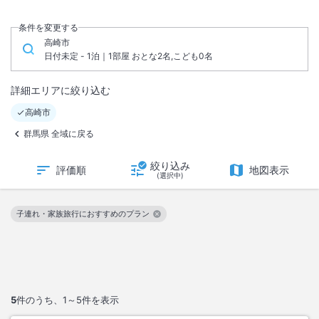
条件を変更する
高崎市
日付未定 - 1泊｜1部屋 おとな2名,こども0名
詳細エリアに絞り込む
高崎市
群馬県 全域に戻る
絞り込み
評価順
地図表示
(選択中)
子連れ・家族旅行におすすめのプラン
この絞り込み条件を解除
5
件のうち、
1～5
件を表示