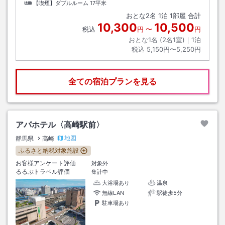
【喫煙】ダブルルーム
17平米
おとな
2
名
1
泊
1
部屋 合計
10,300
10,500
税込
円
〜
円
おとな1名 (
2
名1室)｜
1
泊
税込
5,150円〜5,250円
全ての宿泊プランを見る
アパホテル〈高崎駅前〉
地図
群馬県
高崎
ふるさと納税対象施設
お客様アンケート評価
対象外
るるぶトラベル評価
集計中
大浴場あり
温泉
無線LAN
駅徒歩5分
駐車場あり