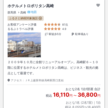
ホテルメトロポリタン高崎
地図
群馬県
高崎
ふるさと納税対象施設
お客様アンケート評価
87点
るるぶトラベル評価
4.9
駅徒歩5分
駐車場あり
２００９年１０月に全館リニューアルオープン。高崎駅６～１０
階に位置するホテルメトロポリタン高崎は、ビジネス・観光の拠
点として最適です。
アクセス：
ＪＲ上越新幹線高崎駅西口直結
おとな
2
名
1
泊
1
部屋 合計
16,110
36,800
税込
円
〜
円
おとな1名 (
2
名1室)｜
1
泊
税込
8,055円〜18,400円