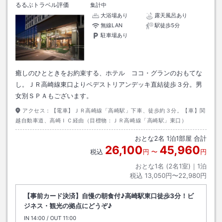
るるぶトラベル評価
集計中
大浴場あり
露天風呂あり
無線LAN
駅徒歩5分
駐車場あり
癒しのひとときをお約束する、ホテル ココ・グランのおもてな
し。ＪＲ高崎線東口よりペデストリアンデッキ直結徒歩３分。男
女別ＳＰＡもございます。
アクセス：
【電車】ＪＲ高崎線「高崎駅」下車、徒歩約３分。【車】関
越自動車道、高崎ＩＣ経由（目標物：ＪＲ高崎線「高崎駅」東口）
おとな
2
名
1
泊
1
部屋 合計
26,100
45,960
税込
円
〜
円
おとな1名 (
2
名1室)｜
1
泊
税込
13,050円〜22,980円
【事前カード決済】自慢の朝食付♪高崎駅東口徒歩3分！ビ
ジネス・観光の拠点にどうぞ♪
IN
チェックイン
14:00
/ OUT
チェックアウト
11:00