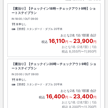
【素泊り】【チェックイン18時～チェックアウト9時】ショ
ートステイプラン
IN
チェックイン
18:00
/ OUT
チェックアウト
09:00
食事なし
【禁煙】スタンダード・ダブル
20平米
おとな
2
名
1
泊
1
部屋 合計
16,110
23,900
税込
円
〜
円
おとな1名 (
2
名1室)｜
1
泊
税込
8,055円〜11,950円
【素泊り】【チェックイン20時～チェックアウト9時】ショ
ートステイプラン
IN
チェックイン
20:00
/ OUT
チェックアウト
09:00
食事なし
【禁煙】スタンダード・ダブル
20平米
おとな
2
名
1
泊
1
部屋 合計
16,400
23,400
税込
円
〜
円
おとな1名 (
2
名1室)｜
1
泊
税込
8,200円〜11,700円