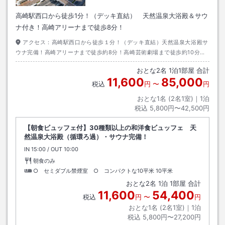
高崎駅西口から徒歩1分！（デッキ直結） 天然温泉大浴殿＆サウ
ナ付き！高崎アリーナまで徒歩8分！
アクセス：
高崎駅西口から徒歩１分！（デッキ直結）天然温泉大浴殿サ
ウナ完備！高崎アリーナまで徒歩約8分！高崎芸術劇場まで徒歩約10分！
Gメッセ群馬まで徒歩約15分！当館には提携している駐車場はございませ
おとな
2
名
1
泊
1
部屋 合計
ん。
11,600
85,000
税込
円
〜
円
おとな1名 (
2
名1室)｜
1
泊
税込
5,800円〜42,500円
【朝食ビュッフェ付】30種類以上の和洋食ビュッフェ 天
然温泉大浴殿（循環ろ過）・サウナ完備！
IN
チェックイン
15:00
/ OUT
チェックアウト
10:00
朝食のみ
○ セミダブル禁煙室 ○ コンパクトな10平米
10平米
おとな
2
名
1
泊
1
部屋 合計
11,600
54,400
税込
円
〜
円
おとな1名 (
2
名1室)｜
1
泊
税込
5,800円〜27,200円