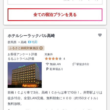
全ての宿泊プランを見る
ホテルシーラックパル高崎
地図
群馬県
高崎
ふるさと納税対象施設
お客様アンケート評価
対象外
るるぶトラベル評価
4
無線LAN
駅徒歩5分
駐車場あり
前橋ＩＣより車で3分。高崎ＩＣからは車で10分！。井野駅よりは
徒歩15分。全室LAN完備。無料朝食にＶＯＤ（約150タイトル）
無料放映。