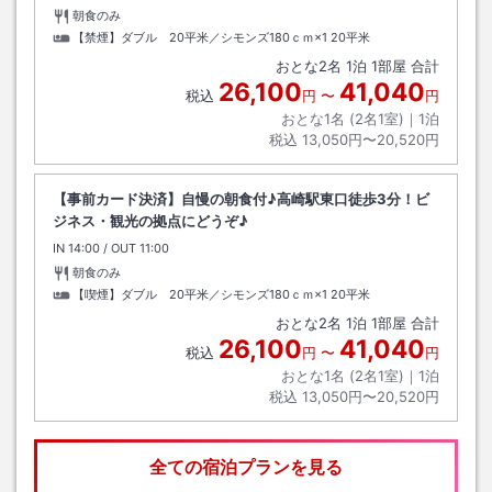
朝食のみ
【禁煙】ダブル 20平米／シモンズ180ｃｍ×1
20平米
おとな
2
名
1
泊
1
部屋 合計
26,100
41,040
税込
円
〜
円
おとな1名 (
2
名1室)｜
1
泊
税込
13,050円〜20,520円
【事前カード決済】自慢の朝食付♪高崎駅東口徒歩3分！ビ
ジネス・観光の拠点にどうぞ♪
IN
チェックイン
14:00
/ OUT
チェックアウト
11:00
朝食のみ
【喫煙】ダブル 20平米／シモンズ180ｃｍ×1
20平米
おとな
2
名
1
泊
1
部屋 合計
26,100
41,040
税込
円
〜
円
おとな1名 (
2
名1室)｜
1
泊
税込
13,050円〜20,520円
全ての宿泊プランを見る