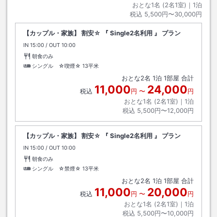
おとな1名 (
2
名1室)｜
1
泊
税込
5,500円〜30,000円
【カップル・家族】 割安☆ 『 Single2名利用 』 プラン
IN
チェックイン
15:00
/ OUT
チェックアウト
10:00
朝食のみ
シングル ☆喫煙☆
13平米
おとな
2
名
1
泊
1
部屋 合計
11,000
24,000
税込
円
〜
円
おとな1名 (
2
名1室)｜
1
泊
税込
5,500円〜12,000円
【カップル・家族】 割安☆ 『 Single2名利用 』 プラン
IN
チェックイン
15:00
/ OUT
チェックアウト
10:00
朝食のみ
シングル ☆禁煙☆
13平米
おとな
2
名
1
泊
1
部屋 合計
11,000
20,000
税込
円
〜
円
おとな1名 (
2
名1室)｜
1
泊
税込
5,500円〜10,000円