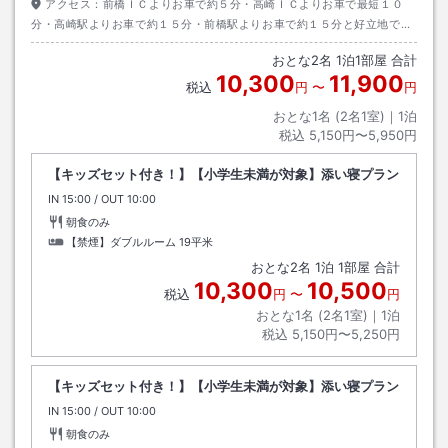
アクセス：
前橋ＩＣよりお車で約５分・高崎ＩＣよりお車で最短１０
分・高崎駅よりお車で約１５分・前橋駅よりお車で約１５分と好立地で
す。
おとな
2
名
1
泊
1
部屋 合計
10,300
11,900
税込
円
〜
円
おとな1名 (
2
名1室)｜
1
泊
税込
5,150円〜5,950円
【キッズセット付き！】【小学生未満が対象】添い寝プラン
IN
チェックイン
15:00
/ OUT
チェックアウト
10:00
朝食のみ
【禁煙】ダブルルーム
19平米
おとな
2
名
1
泊
1
部屋 合計
10,300
10,500
税込
円
〜
円
おとな1名 (
2
名1室)｜
1
泊
税込
5,150円〜5,250円
【キッズセット付き！】【小学生未満が対象】添い寝プラン
IN
チェックイン
15:00
/ OUT
チェックアウト
10:00
朝食のみ