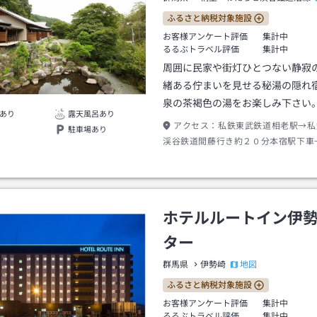
ふるさと納税対象施設
お客様アンケート評価
集計中
るるぶトラベル評価
集計中
周囲に民家や街灯ひとつない静寂
緒ある佇まいを見せる秘湯の隠れ
泉の茶褐色の湯をお楽しみ下さい
あり
露天風呂あり
アクセス：
私鉄東武鉄道相老駅→私
駐車場あり
渓谷鉄道間藤行き約２０分本宿駅下車
０分（当日要連絡）
ホテルルートイン伊
ター
地図
群馬県
伊勢崎
ふるさと納税対象施設
お客様アンケート評価
集計中
るるぶトラベル評価
集計中