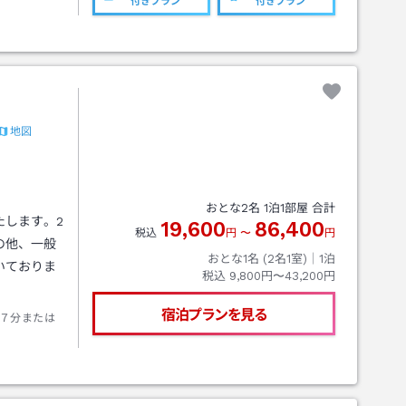
付きプラン
付きプラン
地図
おとな
2
名
1
泊
1
部屋 合計
たします。2
19,600
86,400
税込
円
〜
円
の他、一般
おとな1名 (
2
名1室)｜
1
泊
いておりま
税込
9,800円〜43,200円
宿泊プランを見る
７分または