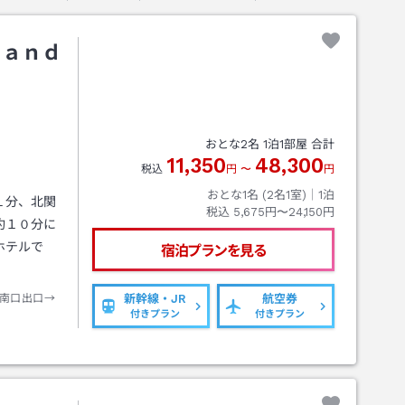
ｒａｎｄ
おとな
2
名
1
泊
1
部屋 合計
11,350
48,300
税込
円
〜
円
おとな1名 (
2
名1室)｜
1
泊
１分、北関
税込
5,675円〜24,150円
約１０分に
ホテルで
宿泊プランを見る
南口出口→
新幹線・JR
航空券
付きプラン
付きプラン