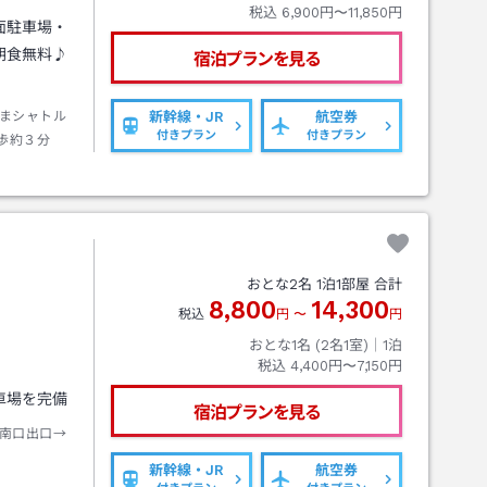
税込
6,900円〜11,850円
面駐車場・
朝食無料♪
宿泊プランを見る
まシャトル
新幹線・JR
航空券
付きプラン
付きプラン
歩約３分
おとな
2
名
1
泊
1
部屋 合計
8,800
14,300
税込
円
〜
円
おとな1名 (
2
名1室)｜
1
泊
税込
4,400円〜7,150円
車場を完備
宿泊プランを見る
南口出口→
新幹線・JR
航空券