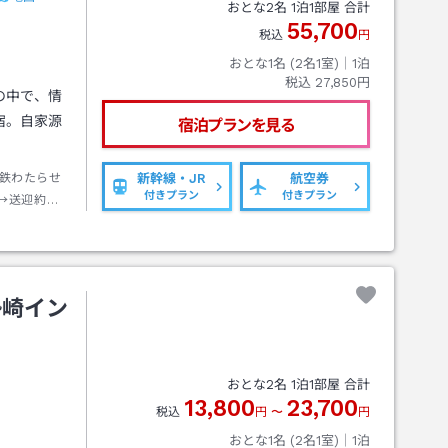
おとな
2
名
1
泊
1
部屋 合計
55,700
税込
円
おとな1名 (
2
名1室)｜
1
泊
税込
27,850円
の中で、情
宿。自家源
宿泊プランを見る
。
鉄わたらせ
新幹線・JR
航空券
付きプラン
付きプラン
→送迎約１
勢崎イン
おとな
2
名
1
泊
1
部屋 合計
13,800
23,700
税込
円
〜
円
おとな1名 (
2
名1室)｜
1
泊