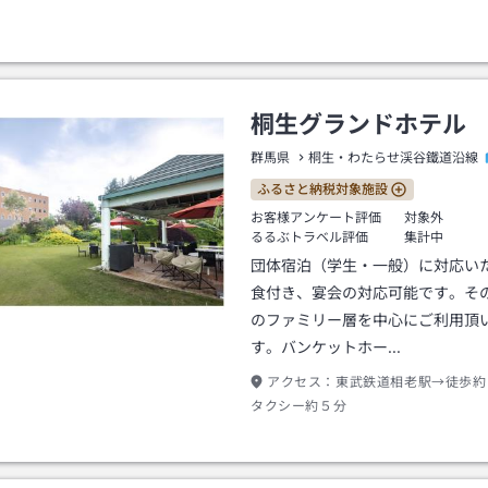
桐生グランドホテル
群馬県
桐生・わたらせ渓谷鐵道沿線
ふるさと納税対象施設
お客様アンケート評価
対象外
るるぶトラベル評価
集計中
団体宿泊（学生・一般）に対応い
食付き、宴会の対応可能です。そ
のファミリー層を中心にご利用頂
す。バンケットホー…
アクセス：
東武鉄道相老駅→徒歩約
タクシー約５分