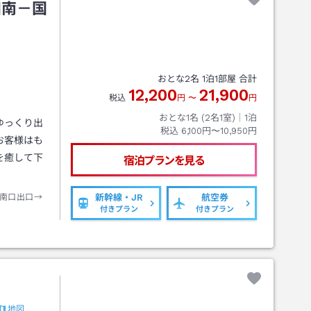
田南－国
おとな
2
名
1
泊
1
部屋 合計
12,200
21,900
税込
円
〜
円
おとな1名 (
2
名1室)｜
1
泊
ゆっくり出
税込
6,100円〜10,950円
お客様はも
を癒して下
宿泊プランを見る
南口出口→
新幹線・JR
航空券
付きプラン
付きプラン
地図