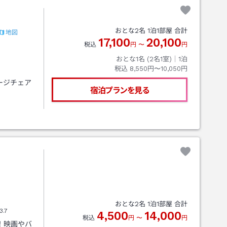
おとな
2
名
1
泊
1
部屋 合計
地図
17,100
20,100
税込
円
〜
円
おとな1名 (
2
名1室)｜
1
泊
税込
8,550円〜10,050円
ージチェア
宿泊プランを見る
おとな
2
名
1
泊
1
部屋 合計
3.7
4,500
14,000
税込
円
〜
円
！映画やバ