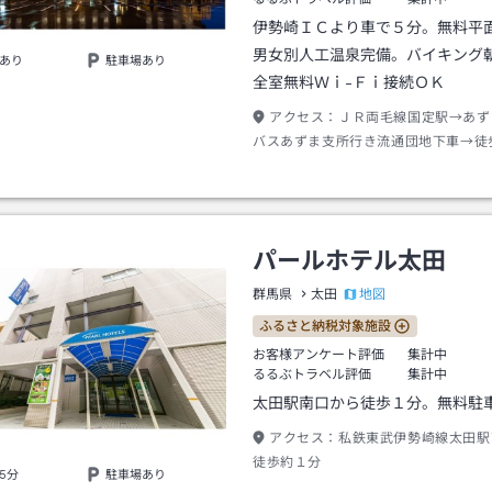
伊勢崎ＩＣより車で５分。無料平
男女別人工温泉完備。バイキング
あり
駐車場あり
全室無料Ｗｉ-Ｆｉ接続ＯＫ
アクセス：
ＪＲ両毛線国定駅→あず
バスあずま支所行き流通団地下車→徒
パールホテル太田
地図
群馬県
太田
ふるさと納税対象施設
お客様アンケート評価
集計中
るるぶトラベル評価
集計中
太田駅南口から徒歩１分。無料駐
アクセス：
私鉄東武伊勢崎線太田駅
徒歩約１分
5分
駐車場あり