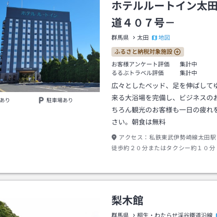
ホテルルートイン太
道４０７号－
地図
群馬県
太田
ふるさと納税対象施設
お客様アンケート評価
集計中
るるぶトラベル評価
集計中
広々としたベッド、足を伸ばして
来る大浴場を完備し、ビジネスの
あり
駐車場あり
ちろん観光のお客様も一日の疲れ
さい。朝食は無料
アクセス：
私鉄東武伊勢崎線太田駅
徒歩約２０分またはタクシー約１０分
梨木館
群馬県
桐生・わたらせ渓谷鐵道沿線