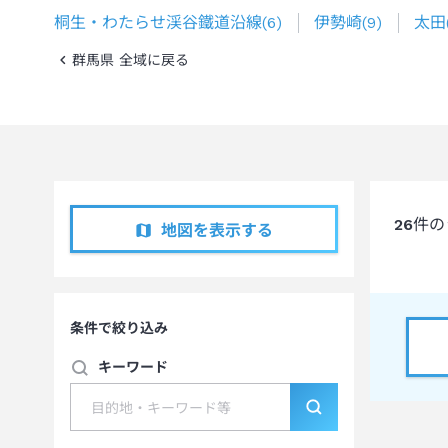
桐生・わたらせ渓谷鐵道沿線
(
6
)
伊勢崎
(
9
)
太田
群馬県 全域に戻る
26
件の
地図を表示する
条件で絞り込み
キーワード