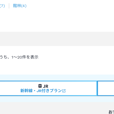
(
7
)
館林
(
4
)
うち、
1～20
件を表示
新幹線・JR付きプラン
お