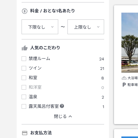
料金 / おとな1名あたり
〜
下限なし
上限なし
人気のこだわり
禁煙ルーム
24
ツイン
21
和室
8
大浴場
駐車場
和洋室
0
温泉
2
露天風呂付客室
1
閉じる
お支払方法