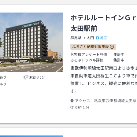
ホテルルートインＧ
太田駅前
地図
群馬県
太田
ふるさと納税対象施設
お客様アンケート評価
集計中
るるぶトラベル評価
集計中
東武伊勢崎線太田駅南口より徒歩
東自動車道太田桐生ＩＣより車で
あり
駅徒歩5分
位置し、ビジネス、観光に便利な
あり
す。
アクセス：
私鉄東武伊勢崎線太田駅
徒歩約１分