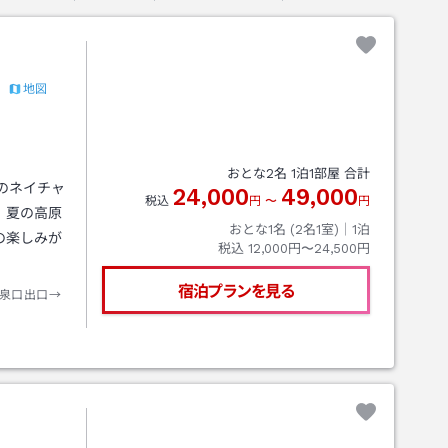
地図
）
おとな
2
名
1
泊
1
部屋 合計
ルのネイチャ
24,000
49,000
税込
円
〜
円
、夏の高原
おとな1名 (
2
名1室)｜
1
泊
の楽しみが
税込
12,000円〜24,500円
宿泊プランを見る
泉口出口→