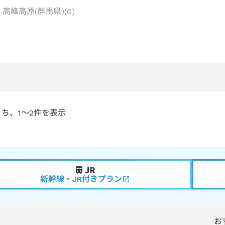
高峰高原(群馬県)
(
0
)
うち、
1～2
件を表示
新幹線・JR付きプラン
お