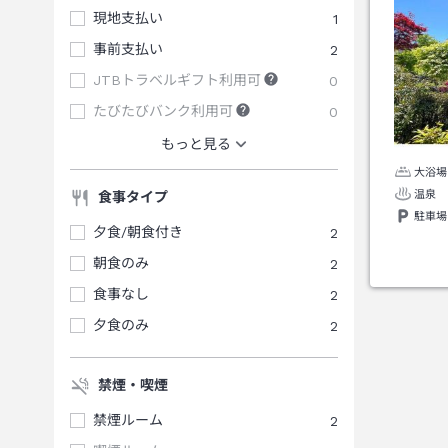
現地支払い
1
事前支払い
2
JTBトラベルギフト利用可
0
たびたびバンク利用可
0
もっと見る
大浴場
温泉
食事タイプ
駐車場
夕食/朝食付き
2
朝食のみ
2
食事なし
2
夕食のみ
2
禁煙・喫煙
禁煙ルーム
2