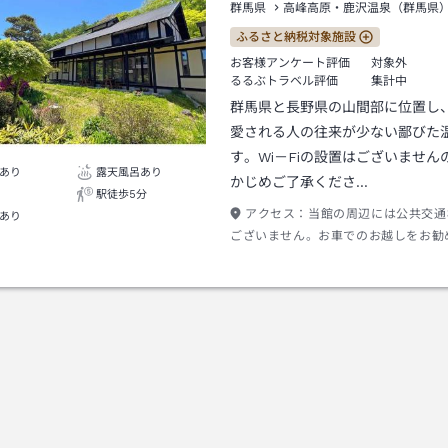
群馬県
高峰高原・鹿沢温泉（群馬県
ふるさと納税対象施設
お客様アンケート評価
対象外
るるぶトラベル評価
集計中
群馬県と長野県の山間部に位置し
愛される人の往来が少ない鄙びた
す。Wi－Fiの設置はございません
あり
露天風呂あり
かじめご了承くださ…
駅徒歩5分
アクセス：
当館の周辺には公共交通
あり
ございません。お車でのお越しをお勧
ます。