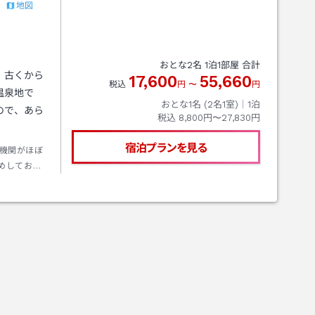
地図
）
おとな
2
名
1
泊
1
部屋 合計
、古くから
17,600
55,660
税込
円
〜
円
温泉地で
おとな1名 (
2
名1室)｜
1
泊
ので、あら
税込
8,800円〜27,830円
宿泊プランを見る
機関がほぼ
めしており