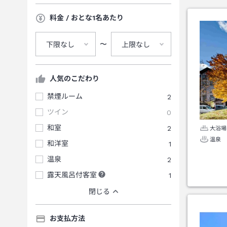
料金 / おとな1名あたり
〜
下限なし
上限なし
人気のこだわり
禁煙ルーム
2
ツイン
0
和室
2
大浴場
温泉
和洋室
1
温泉
2
露天風呂付客室
1
閉じる
お支払方法