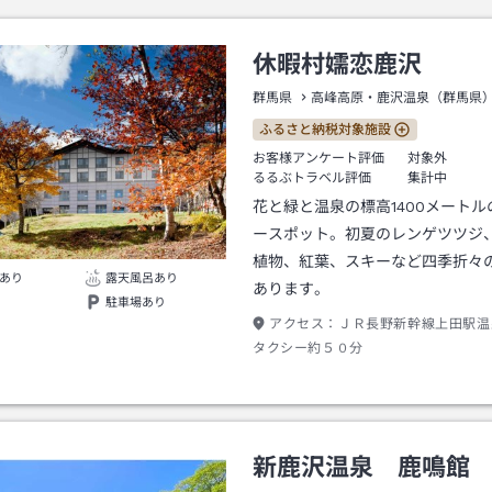
休暇村嬬恋鹿沢
群馬県
高峰高原・鹿沢温泉（群馬県
ふるさと納税対象施設
お客様アンケート評価
対象外
るるぶトラベル評価
集計中
花と緑と温泉の標高1400メート
ースポット。初夏のレンゲツツジ
植物、紅葉、スキーなど四季折々
あり
露天風呂あり
あります。
駐車場あり
アクセス：
ＪＲ長野新幹線上田駅温
タクシー約５０分
新鹿沢温泉 鹿鳴館