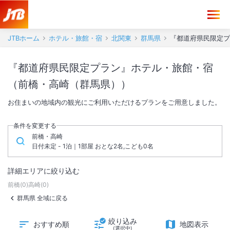
JTBホーム
ホテル・旅館・宿
北関東
群馬県
『都道府県民限定プ
『都道府県民限定プラン』ホテル・旅館・宿
（前橋・高崎（群馬県））
お住まいの地域内の観光にご利用いただけるプランをご用意しました。
条件を変更する
前橋・高崎
日付未定 - 1泊｜1部屋 おとな2名,こども0名
詳細エリアに絞り込む
前橋
(
0
)
高崎
(
0
)
群馬県 全域に戻る
絞り込み
おすすめ順
地図表示
(選択中)