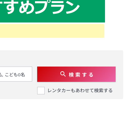
検 索 す る
レンタカーもあわせて検索する