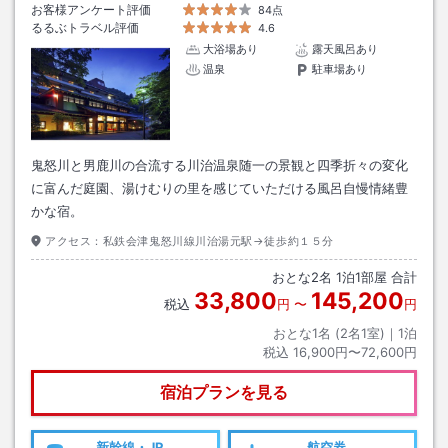
お客様アンケート評価
84点
るるぶトラベル評価
4.6
大浴場あり
露天風呂あり
温泉
駐車場あり
鬼怒川と男鹿川の合流する川治温泉随一の景観と四季折々の変化
に富んだ庭園、湯けむりの里を感じていただける風呂自慢情緒豊
かな宿。
アクセス：
私鉄会津鬼怒川線川治湯元駅→徒歩約１５分
おとな
2
名
1
泊
1
部屋 合計
33,800
145,200
税込
円
〜
円
おとな1名 (
2
名1室)｜
1
泊
税込
16,900円〜72,600円
宿泊プランを見る
新幹線・JR
航空券