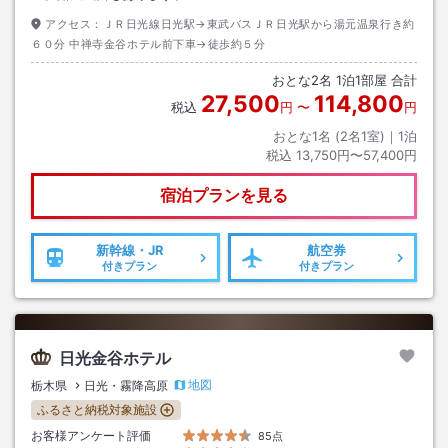
アクセス：
ＪＲ日光線日光駅→東武バスＪＲ日光駅から湯元温泉行き約
６０分 中禅寺金谷ホテル前下車→徒歩約５分
おとな
2
名
1
泊
1
部屋 合計
27,500
114,800
税込
円
〜
円
おとな1名 (
2
名1室)｜
1
泊
税込
13,750円〜57,400円
宿泊プランを見る
新幹線・JR
航空券
付きプラン
付きプラン
日光金谷ホテル
地図
栃木県
日光・霧降高原
ふるさと納税対象施設
お客様アンケート評価
85点