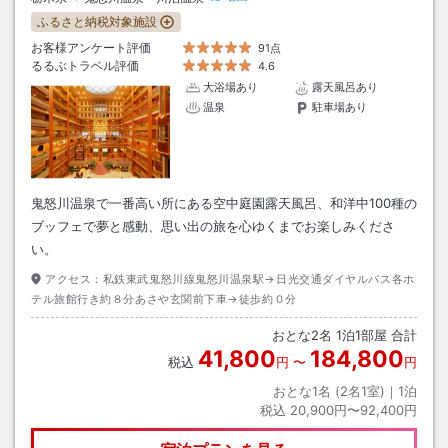
ふるさと納税対象施設
お客様アンケート評価
91点
るるぶトラベル評価
4.6
大浴場あり
露天風呂あり
温泉
駐車場あり
鬼怒川温泉で一番高い所にある空中庭園露天風呂、和洋中100種の
ブッフェで夢と感動、思い出の旅を心ゆくまでお楽しみくださ
い。
アクセス：
私鉄東武鬼怒川線鬼怒川温泉駅→日光交通ダイヤルバス各ホ
テル旅館行き約８分あさや玄関前下車→徒歩約０分
おとな
2
名
1
泊
1
部屋 合計
41,800
184,800
税込
円
〜
円
おとな1名 (
2
名1室)｜
1
泊
税込
20,900円〜92,400円