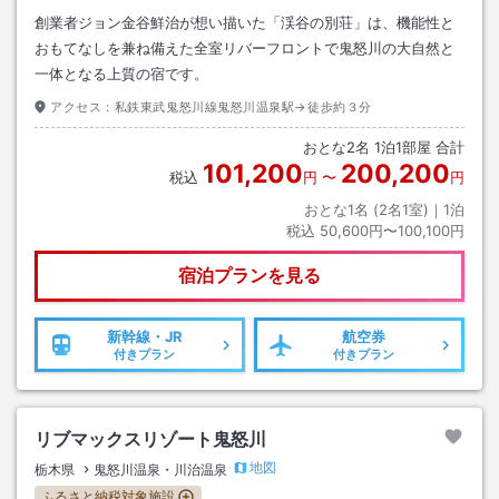
創業者ジョン金谷鮮治が想い描いた「渓谷の別荘」は、機能性と
おもてなしを兼ね備えた全室リバーフロントで鬼怒川の大自然と
一体となる上質の宿です。
アクセス：
私鉄東武鬼怒川線鬼怒川温泉駅→徒歩約３分
おとな
2
名
1
泊
1
部屋 合計
101,200
200,200
税込
円
〜
円
おとな1名 (
2
名1室)｜
1
泊
税込
50,600円〜100,100円
宿泊プランを見る
新幹線・JR
航空券
付きプラン
付きプラン
リブマックスリゾート鬼怒川
地図
栃木県
鬼怒川温泉・川治温泉
ふるさと納税対象施設