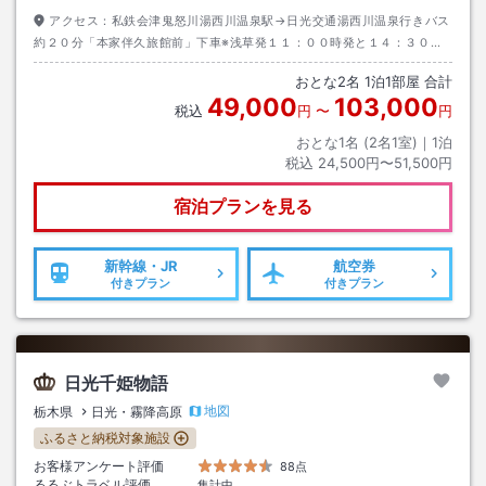
アクセス：
私鉄会津鬼怒川湯西川温泉駅→日光交通湯西川温泉行きバス
約２０分「本家伴久旅館前」下車※浅草発１１：００時発と１４：３０発
の特急が湯西川温泉駅発のバスへ接続します。（１４：３０発の電車は最
おとな
2
名
1
泊
1
部屋 合計
終バスへ接続） 日光市街から本家伴久までは車で１時間３０分ほどかかり
49,000
103,000
ます。
税込
円
〜
円
おとな1名 (
2
名1室)｜
1
泊
税込
24,500円〜51,500円
宿泊プランを見る
新幹線・JR
航空券
付きプラン
付きプラン
日光千姫物語
地図
栃木県
日光・霧降高原
ふるさと納税対象施設
お客様アンケート評価
88点
るるぶトラベル評価
集計中