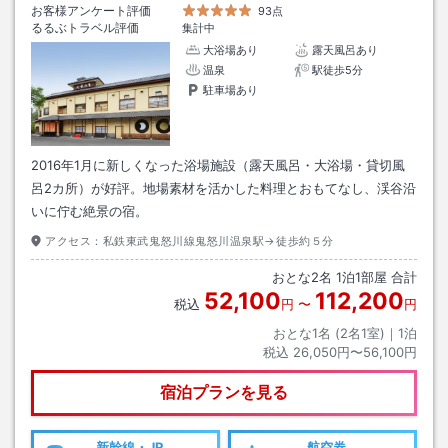
お客様アンケート評価
93点
るるぶトラベル評価
集計中
大浴場あり
露天風呂あり
温泉
駅徒歩5分
駐車場あり
2016年1月に新しくなった浴場施設（露天風呂・大浴場・貸切風
呂2カ所）が好評。地場素材を活かした料理とおもてなし、渓谷沿
いに佇む絶景の宿。
アクセス：
私鉄東武鬼怒川線鬼怒川温泉駅→徒歩約５分
おとな
2
名
1
泊
1
部屋 合計
52,100
112,200
税込
円
〜
円
おとな1名 (
2
名1室)｜
1
泊
税込
26,050円〜56,100円
宿泊プランを見る
新幹線・JR
航空券