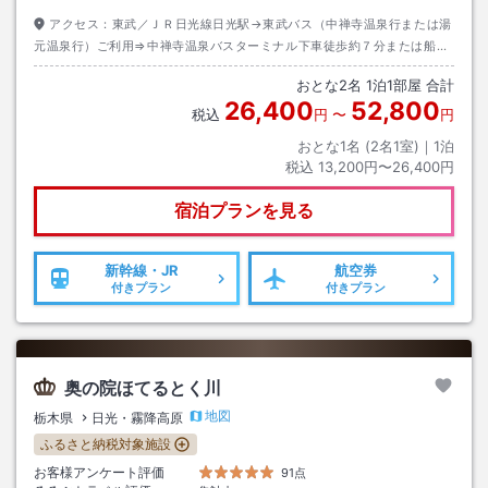
アクセス：
東武／ＪＲ日光線日光駅→東武バス（中禅寺温泉行または湯
元温泉行）ご利用⇒中禅寺温泉バスターミナル下車徒歩約７分または船の
駅中禅寺バス停下車徒徒歩約２分
おとな
2
名
1
泊
1
部屋 合計
26,400
52,800
税込
円
〜
円
おとな1名 (
2
名1室)｜
1
泊
税込
13,200円〜26,400円
宿泊プランを見る
新幹線・JR
航空券
付きプラン
付きプラン
奥の院ほてるとく川
地図
栃木県
日光・霧降高原
ふるさと納税対象施設
お客様アンケート評価
91点