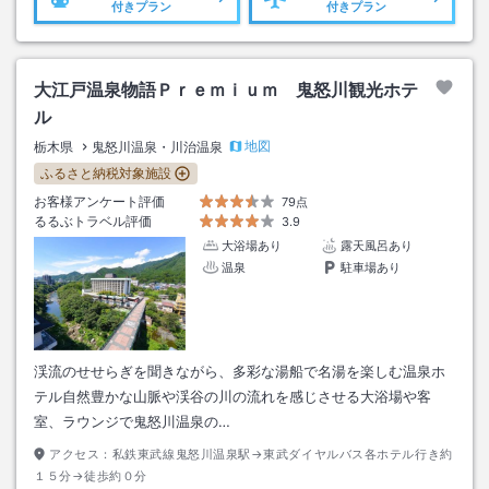
付きプラン
付きプラン
大江戸温泉物語Ｐｒｅｍｉｕｍ 鬼怒川観光ホテ
ル
地図
栃木県
鬼怒川温泉・川治温泉
ふるさと納税対象施設
お客様アンケート評価
79点
るるぶトラベル評価
3.9
大浴場あり
露天風呂あり
温泉
駐車場あり
渓流のせせらぎを聞きながら、多彩な湯船で名湯を楽しむ温泉ホ
テル自然豊かな山脈や渓谷の川の流れを感じさせる大浴場や客
室、ラウンジで鬼怒川温泉の…
アクセス：
私鉄東武線鬼怒川温泉駅→東武ダイヤルバス各ホテル行き約
１５分→徒歩約０分