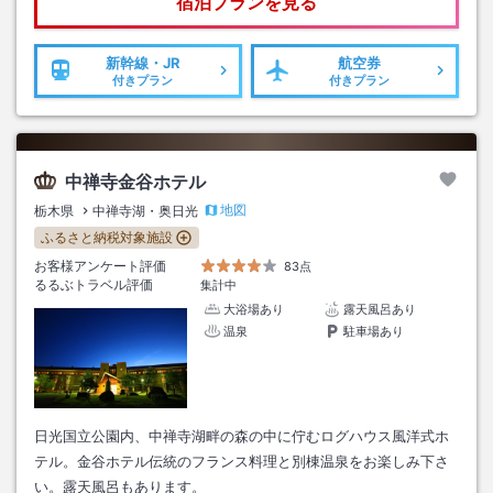
宿泊プランを見る
新幹線・JR
航空券
付きプラン
付きプラン
中禅寺金谷ホテル
地図
栃木県
中禅寺湖・奥日光
ふるさと納税対象施設
お客様アンケート評価
83点
るるぶトラベル評価
集計中
大浴場あり
露天風呂あり
温泉
駐車場あり
日光国立公園内、中禅寺湖畔の森の中に佇むログハウス風洋式ホ
テル。金谷ホテル伝統のフランス料理と別棟温泉をお楽しみ下さ
い。露天風呂もあります。