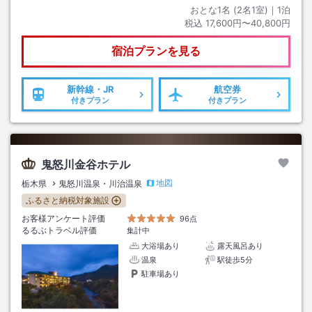
おとな1名 (
2
名1室)｜
1
泊
税込
17,600円〜40,800円
宿泊プランを見る
新幹線・JR
航空券
付きプラン
付きプラン
鬼怒川金谷ホテル
地図
栃木県
鬼怒川温泉・川治温泉
ふるさと納税対象施設
お客様アンケート評価
96点
るるぶトラベル評価
集計中
大浴場あり
露天風呂あり
温泉
駅徒歩5分
駐車場あり