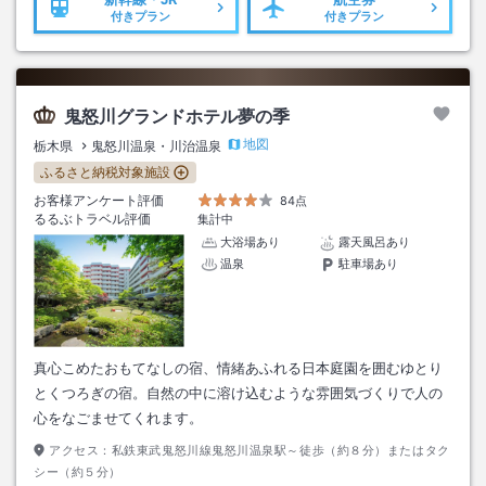
付きプラン
付きプラン
鬼怒川グランドホテル夢の季
地図
栃木県
鬼怒川温泉・川治温泉
ふるさと納税対象施設
お客様アンケート評価
84点
るるぶトラベル評価
集計中
大浴場あり
露天風呂あり
温泉
駐車場あり
真心こめたおもてなしの宿、情緒あふれる日本庭園を囲むゆとり
とくつろぎの宿。自然の中に溶け込むような雰囲気づくりで人の
心をなごませてくれます。
アクセス：
私鉄東武鬼怒川線鬼怒川温泉駅～徒歩（約８分）またはタク
シー（約５分）