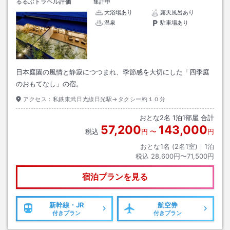
るるぶトラベル評価
集計中
大浴場あり
露天風呂あり
温泉
駐車場あり
日本庭園の風情と静寂につつまれ、季節感を大切にした「四季庭
のおもてなし」の宿。
アクセス：
私鉄東武日光線日光駅→タクシー約１０分
おとな
2
名
1
泊
1
部屋 合計
57,200
143,000
税込
円
〜
円
おとな1名 (
2
名1室)｜
1
泊
税込
28,600円〜71,500円
宿泊プランを見る
新幹線・JR
航空券
付きプラン
付きプラン