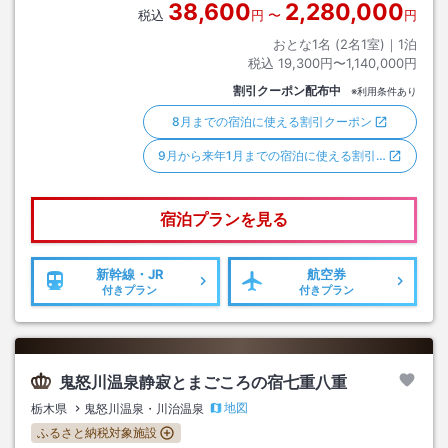
38,600
2,280,000
税込
円
〜
円
おとな1名 (
2
名1室)｜
1
泊
税込
19,300円〜1,140,000円
割引クーポン配布中
※利用条件あり
8月までの宿泊に使える割引クーポン
9月から来年1月までの宿泊に使える割引…
宿泊プランを見る
新幹線・JR
航空券
付きプラン
付きプラン
鬼怒川温泉静寂とまごころの宿七重八重
地図
栃木県
鬼怒川温泉・川治温泉
ふるさと納税対象施設