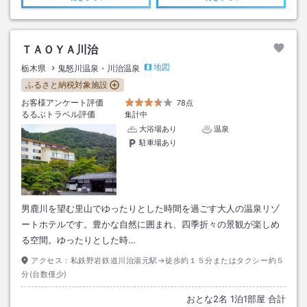
ＴＡＯＹＡ川治
地図
栃木県
鬼怒川温泉・川治温泉
ふるさと納税対象施設
お客様アンケート評価
78点
るるぶトラベル評価
集計中
大浴場あり
温泉
駐車場あり
男鹿川を望む里山でゆったりとした時間を過ごす大人の温泉リゾ
ートホテルです。豊かな自然に囲まれ、四季折々の景観が楽しめ
る空間。ゆったりとした時…
アクセス：
私鉄野岩鉄道川治湯元駅→徒歩約１５分またはタクシー約５
分(台数僅少)
おとな
2
名
1
泊
1
部屋 合計