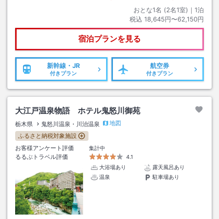
おとな1名 (
2
名1室)｜
1
泊
税込
18,645円〜62,150円
宿泊プランを見る
新幹線・JR
航空券
付きプラン
付きプラン
大江戸温泉物語 ホテル鬼怒川御苑
地図
栃木県
鬼怒川温泉・川治温泉
ふるさと納税対象施設
お客様アンケート評価
集計中
るるぶトラベル評価
4.1
大浴場あり
露天風呂あり
温泉
駐車場あり