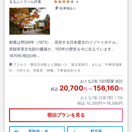
るるぶトラベル評価
4
駐車場あり
創業は明治6年（1873）、現存する日本最古のリゾートホテル。
登録有形文化財の建築が、150年の歴史を今に伝えています。
1870年(明治3年…
アクセス：
東武日光駅より路線バス「湯元温泉行」または「中禅寺温泉
行」で約５分、停留所「神橋」下車徒歩約３分
おとな
2
名
1
泊
1
部屋 合計
20,700
156,160
税込
円
〜
円
おとな1名 (
2
名1室)｜
1
泊
税込
10,350円〜78,080円
宿泊プランを見る
新幹線・JR
航空券