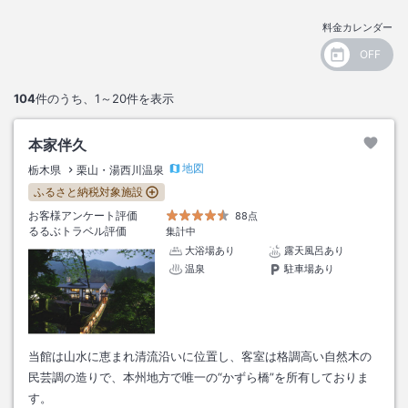
料金カレンダー
104
件のうち、
1～20
件を表示
本家伴久
地図
栃木県
栗山・湯西川温泉
ふるさと納税対象施設
お客様アンケート評価
88点
るるぶトラベル評価
集計中
大浴場あり
露天風呂あり
温泉
駐車場あり
当館は山水に恵まれ清流沿いに位置し、客室は格調高い自然木の
民芸調の造りで、本州地方で唯一の“かずら橋”を所有しておりま
す。