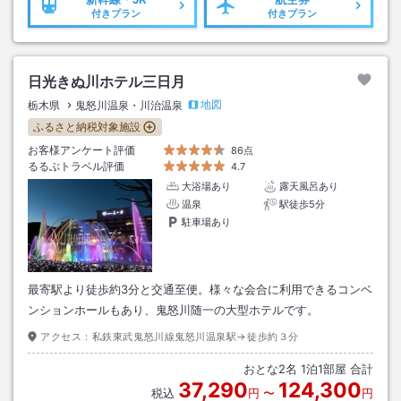
付きプラン
付きプラン
日光きぬ川ホテル三日月
地図
栃木県
鬼怒川温泉・川治温泉
ふるさと納税対象施設
お客様アンケート評価
86点
るるぶトラベル評価
4.7
大浴場あり
露天風呂あり
温泉
駅徒歩5分
駐車場あり
最寄駅より徒歩約3分と交通至便。様々な会合に利用できるコンベ
ンションホールもあり、鬼怒川随一の大型ホテルです。
アクセス：
私鉄東武鬼怒川線鬼怒川温泉駅→徒歩約３分
おとな
2
名
1
泊
1
部屋 合計
37,290
124,300
税込
円
〜
円