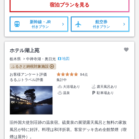
宿泊プランを見る
新幹線・JR
航空券
付きプラン
付きプラン
ホテル湖上苑
地図
栃木県
中禅寺湖・奥日光
ふるさと納税対象施設
お客様アンケート評価
94点
るるぶトラベル評価
集計中
大浴場あり
露天風呂あり
温泉
駐車場あり
旧外国大使別荘跡の温泉宿。硫黄泉の展望露天風呂と無料の家族
風呂が特に好評。料理は和洋折衷。客室デッキ含め全館禁煙（喫
煙は屋外）。