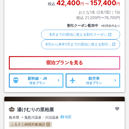
42,400
157,400
税込
円
〜
円
おとな1名 (
2
名1室)｜
1
泊
税込
21,200円〜78,700円
割引クーポン配布中
※利用条件あり
8月までの宿泊に使える割引クーポン
9月から来年1月までの宿泊に使える割引…
宿泊プランを見る
新幹線・JR
航空券
付きプラン
付きプラン
湯けむりの里柏屋
地図
栃木県
鬼怒川温泉・川治温泉
ふるさと納税対象施設