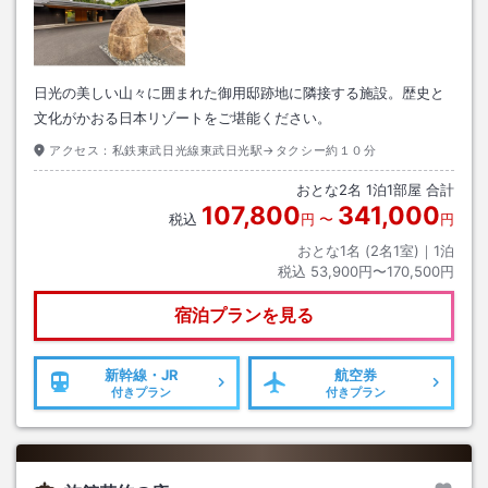
日光の美しい山々に囲まれた御用邸跡地に隣接する施設。歴史と
文化がかおる日本リゾートをご堪能ください。
アクセス：
私鉄東武日光線東武日光駅→タクシー約１０分
おとな
2
名
1
泊
1
部屋 合計
107,800
341,000
税込
円
〜
円
おとな1名 (
2
名1室)｜
1
泊
税込
53,900円〜170,500円
宿泊プランを見る
新幹線・JR
航空券
付きプラン
付きプラン