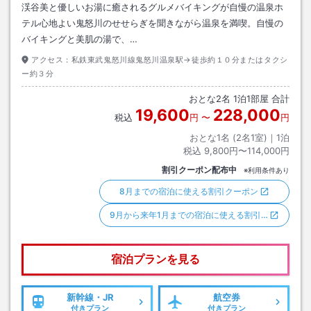
渓谷美と優しいお湯に癒されるグルメバイキングが自慢の温泉ホ
テル心地よい鬼怒川のせせらぎを聞きながら温泉を満喫。自慢の
バイキングと美肌の湯で、…
アクセス：
私鉄東武鬼怒川線鬼怒川温泉駅→徒歩約１０分またはタクシ
ー約３分
おとな
2
名
1
泊
1
部屋 合計
19,600
228,000
税込
円
〜
円
おとな1名 (
2
名1室)｜
1
泊
税込
9,800円〜114,000円
割引クーポン配布中
※利用条件あり
8月までの宿泊に使える割引クーポン
9月から来年1月までの宿泊に使える割引…
宿泊プランを見る
新幹線・JR
航空券
付きプラン
付きプラン