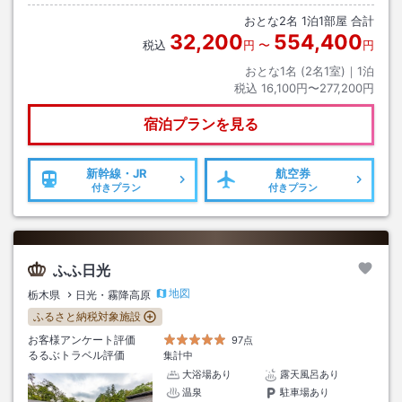
おとな
2
名
1
泊
1
部屋 合計
32,200
554,400
税込
円
〜
円
おとな1名 (
2
名1室)｜
1
泊
税込
16,100円〜277,200円
宿泊プランを見る
新幹線・JR
航空券
付きプラン
付きプラン
ふふ日光
地図
栃木県
日光・霧降高原
ふるさと納税対象施設
お客様アンケート評価
97点
るるぶトラベル評価
集計中
大浴場あり
露天風呂あり
温泉
駐車場あり