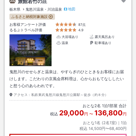
旅館若竹の庄
地図
栃木県
鬼怒川温泉・川治温泉
ふるさと納税対象施設
お客様アンケート評価
87点
るるぶトラベル評価
4.9
大浴場あり
露天風呂あり
温泉
駐車場あり
鬼怒川のせせらぎと温泉は、やすらぎのひとときをお客様にお届
けします。こだわりの京風会席料理は、心からおもてなししたい
と想う心のあらわれです。
アクセス：
私鉄東武鬼怒川線鬼怒川公園駅～徒歩（約８分）
おとな
2
名
1
泊
1
部屋 合計
29,000
136,800
税込
円
〜
円
おとな1名 (
2
名1室)｜
1
泊
税込
14,500円〜68,400円