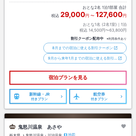
おとな
2
名
1
泊
1
部屋 合計
29,000
127,600
税込
円
〜
円
おとな1名 (
2
名1室)｜
1
泊
税込
14,500円〜63,800円
割引クーポン配布中
※利用条件あり
8月までの宿泊に使える割引クーポン
9月から来年1月までの宿泊に使える割引…
宿泊プランを見る
新幹線・JR
航空券
付きプラン
付きプラン
鬼怒川温泉 あさや
地図
栃木県
鬼怒川温泉・川治温泉