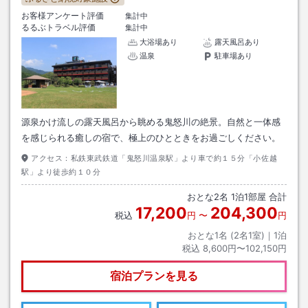
お客様アンケート評価
集計中
るるぶトラベル評価
集計中
大浴場あり
露天風呂あり
温泉
駐車場あり
源泉かけ流しの露天風呂から眺める鬼怒川の絶景。自然と一体感
を感じられる癒しの宿で、極上のひとときをお過ごしください。
アクセス：
私鉄東武鉄道「鬼怒川温泉駅」より車で約１５分「小佐越
駅」より徒歩約１０分
おとな
2
名
1
泊
1
部屋 合計
17,200
204,300
税込
円
〜
円
おとな1名 (
2
名1室)｜
1
泊
税込
8,600円〜102,150円
宿泊プランを見る