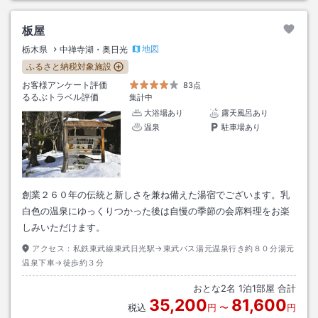
板屋
地図
栃木県
中禅寺湖・奥日光
ふるさと納税対象施設
お客様アンケート評価
83点
るるぶトラベル評価
集計中
大浴場あり
露天風呂あり
温泉
駐車場あり
創業２６０年の伝統と新しさを兼ね備えた湯宿でございます。乳
白色の温泉にゆっくりつかった後は自慢の季節の会席料理をお楽
しみいただけます。
アクセス：
私鉄東武線東武日光駅→東武バス湯元温泉行き約８０分湯元
温泉下車→徒歩約３分
おとな
2
名
1
泊
1
部屋 合計
35,200
81,600
税込
円
〜
円