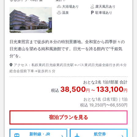
大浴場あり
露天風呂あり
温泉
駐車場あり
日光東照宮まで徒歩約８分の特別景勝地。全和室から四季折々の
日光連山を望める純和風旅館です。日光一を誇る館内で“千姫気
分”を。
アクセス：
私鉄東武日光線東武日光駅→バス東武日光線全線行き約６分
総合会舘前下車→徒歩約１分
おとな
2
名
1
泊
1
部屋 合計
38,500
133,100
税込
円
〜
円
おとな1名 (
2
名1室)｜
1
泊
税込
19,250円〜66,550円
宿泊プランを見る
新幹線・JR
航空券