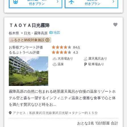
付きプラン
付きプラン
ＴＡＯＹＡ日光霧降
地図
栃木県
日光・霧降高原
ふるさと納税対象施設
お客様アンケート評価
84点
るるぶトラベル評価
4.3
大浴場あり
露天風呂あり
温泉
駐車場あり
霧降高原の自然に包まれる絶景露天風呂が自慢の温泉リゾートホ
テル空と森を一望するインフィニティ温泉と優雅な食事で心と体
を満たす贅沢なひと時をお…
アクセス：
私鉄東武日光線東武日光駅→タクシー約１５分
おとな
2
名
1
泊
1
部屋 合計