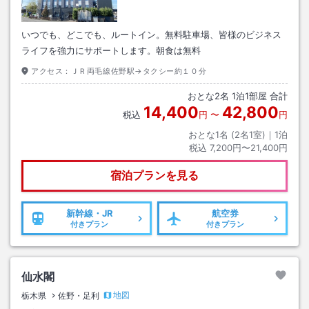
いつでも、どこでも、ルートイン。無料駐車場、皆様のビジネス
ライフを強力にサポートします。朝食は無料
アクセス：
ＪＲ両毛線佐野駅→タクシー約１０分
おとな
2
名
1
泊
1
部屋 合計
14,400
42,800
税込
円
〜
円
おとな1名 (
2
名1室)｜
1
泊
税込
7,200円〜21,400円
宿泊プランを見る
新幹線・JR
航空券
付きプラン
付きプラン
仙水閣
地図
栃木県
佐野・足利