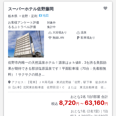
スーパーホテル佐野藤岡
地図
栃木県
佐野・足利
お客様アンケート評価
対象外
るるぶトラベル評価
集計中
大浴場あり
温泉
無線LAN
駐車場あり
佐野市内唯一の天然温泉ホテル！源泉はｐｈ値8．3を誇る美肌効
果が期待できる那須塩原温泉です！平面駐車場（70台：先着順無
料）！サクサクの焼き…
アクセス：
【電車】ＪＲ両毛線・東武佐野線「佐野」駅下車 徒歩約８
分【お車】北関東自動車道 佐野田沼ＩＣ または 東北自動車道 佐野
藤岡ＩＣ より約１５分
おとな
2
名
1
泊
1
部屋 合計
8,720
63,160
税込
円
〜
円
おとな1名 (
2
名1室)｜
1
泊
税込
4,360円〜31,580円