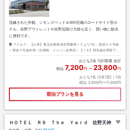
洗練された外観、シモンズベッド＆Wifi完備のロードサイド型ホ
テル。佐野アウトレットや佐野厄除け大師も近く、買い物に観光
に便利です。
アクセス：
【お車】東北自動車道佐野藤岡ＩＣより7分。国道５０号線
～県道９号線利用（目標物：ジャパン佐野店）【ＪＲ】両毛線佐野駅下
車 タクシーで約１０分 【私鉄】東武佐野線佐野市駅下車 タクシーで
おとな
2
名
1
泊
1
部屋 合計
約７分
7,200
23,800
税込
円
〜
円
おとな1名 (
2
名1室)｜
1
泊
税込
3,600円〜11,900円
宿泊プランを見る
ＨＯＴＥＬ Ｒ９ Ｔｈｅ Ｙａｒｄ 佐野天神
地図