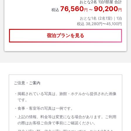
おとな
2
名
1
泊
1
部屋 合計
76,560
90,200
税込
円
〜
円
おとな1名 (
2
名1室)｜
1
泊
税込
38,280円〜45,100円
宿泊プランを見る
ご注意・ご案内
掲載されている写真は、旅館・ホテルから提供された画像
です。
食事・客室等の写真は一例です。
上記の情報、料金等は変更になる場合があります。ご利用
の際はお客様ご自身で事前にご確認ください。