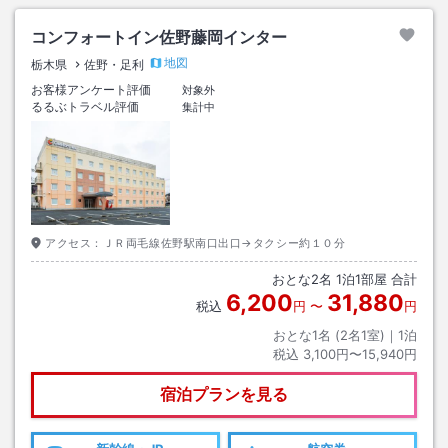
コンフォートイン佐野藤岡インター
地図
栃木県
佐野・足利
お客様アンケート評価
対象外
るるぶトラベル評価
集計中
アクセス：
ＪＲ両毛線佐野駅南口出口→タクシー約１０分
おとな
2
名
1
泊
1
部屋 合計
6,200
31,880
税込
円
〜
円
おとな1名 (
2
名1室)｜
1
泊
税込
3,100円〜15,940円
宿泊プランを見る