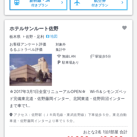
新幹線・JR
航空券
付きプラン
付きプラン
ホテルサンルート佐野
地図
栃木県
佐野・足利
お客様アンケート評価
対象外
るるぶトラベル評価
集計中
無線LAN
駅徒歩5分
駐車場あり
☆2017年3月1日全室リニューアルOPEN☆ Wi-fi＆シモンズベッ
ド完備東北道・佐野藤岡インター、北関東道・佐野田沼インター
まで車で1…
アクセス：
佐野駅（ＪＲ両毛線・東武佐野線）下車徒歩５分。東北自動
車道・佐野藤岡インターより車で１５分。
おとな
2
名
1
泊
1
部屋 合計