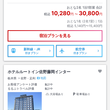
おとな
2
名
1
泊
1
部屋 合計
10,280
30,800
税込
円
〜
円
おとな1名 (
2
名1室)｜
1
泊
税込
5,140円〜15,400円
宿泊プランを見る
新幹線・JR
航空券
付きプラン
付きプラン
ホテルルートイン佐野藤岡インター
地図
栃木県
佐野・足利
お客様アンケート評価
集計中
るるぶトラベル評価
集計中
大浴場あり
駐車場あり