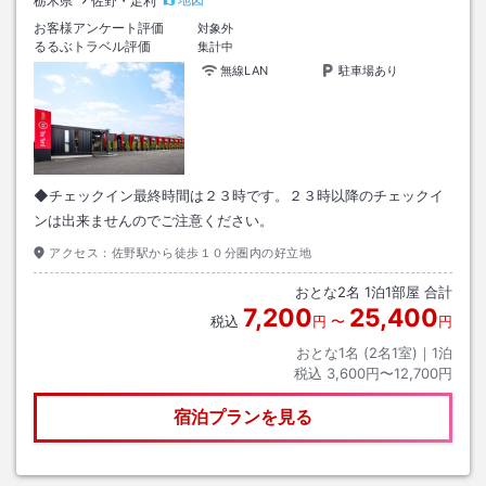
栃木県
佐野・足利
お客様アンケート評価
対象外
るるぶトラベル評価
集計中
無線LAN
駐車場あり
◆チェックイン最終時間は２３時です。２３時以降のチェックイ
ンは出来ませんのでご注意ください。
アクセス：
佐野駅から徒歩１０分圏内の好立地
おとな
2
名
1
泊
1
部屋 合計
7,200
25,400
税込
円
〜
円
おとな1名 (
2
名1室)｜
1
泊
税込
3,600円〜12,700円
宿泊プランを見る