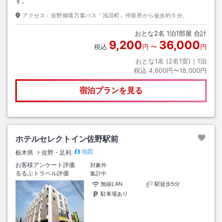
す。
アクセス：
佐野循環万葉バス「浅沼町」停留所から徒歩約５分。
おとな
2
名
1
泊
1
部屋 合計
9,200
36,000
税込
円
〜
円
おとな1名 (
2
名1室)｜
1
泊
税込
4,600円〜18,000円
宿泊プランを見る
ホテルセレクトイン佐野駅前
地図
栃木県
佐野・足利
お客様アンケート評価
対象外
るるぶトラベル評価
集計中
無線LAN
駅徒歩5分
駐車場あり