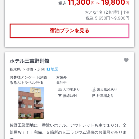
11,300
19,800
税込
円
〜
円
おとな1名 (
2
名1室)｜
1
泊
税込
5,650円〜9,900円
宿泊プランを見る
ホテル三吉野別館
地図
栃木県
佐野・足利
お客様アンケート評価
対象外
るるぶトラベル評価
集計中
大浴場あり
露天風呂あり
無線LAN
駐車場あり
佐野工業団地に一番近いホテル。アウトレットも車で１０分。全
部屋Ｗｉｆｉ完備。５箇所の人工ラジウム温泉のお風呂がありま