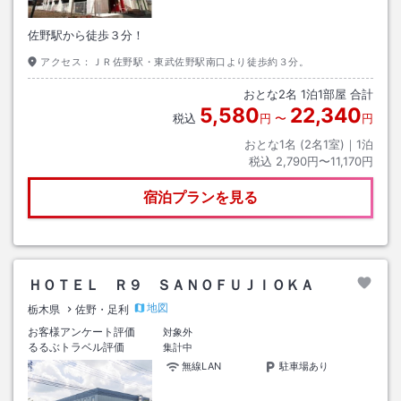
佐野駅から徒歩３分！
アクセス：
ＪＲ佐野駅・東武佐野駅南口より徒歩約３分。
おとな
2
名
1
泊
1
部屋 合計
5,580
22,340
税込
円
〜
円
おとな1名 (
2
名1室)｜
1
泊
税込
2,790円〜11,170円
宿泊プランを見る
ＨＯＴＥＬ Ｒ９ ＳＡＮＯＦＵＪＩＯＫＡ
地図
栃木県
佐野・足利
お客様アンケート評価
対象外
るるぶトラベル評価
集計中
無線LAN
駐車場あり