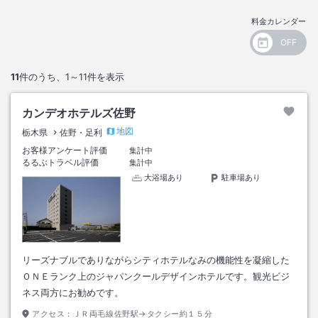
料金カレンダー
11
件のうち、
1～11
件を表示
カンデオホテルズ佐野
地図
栃木県
佐野・足利
お客様アンケート評価
集計中
るるぶトラベル評価
集計中
大浴場あり
駐車場あり
リーズナブルでありながらシティホテルなみの機能性を凝縮した
ＯＮＥランク上のジャパンクールデザインホテルです。観光ビジ
ネス両方にお勧めです。
アクセス：
ＪＲ両毛線佐野駅→タクシー約１５分