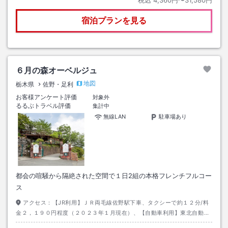
宿泊プランを見る
６月の森オーベルジュ
地図
栃木県
佐野・足利
お客様アンケート評価
対象外
るるぶトラベル評価
集計中
無線LAN
駐車場あり
都会の喧騒から隔絶された空間で１日2組の本格フレンチフルコー
ス
アクセス：
【JR利用】ＪＲ両毛線佐野駅下車、タクシーで約１２分/料
金２，１９０円程度（２０２３年１月現在）、【自動車利用】東北自動車
道「佐野スマートＩ，Ｃ」より県道３５２線