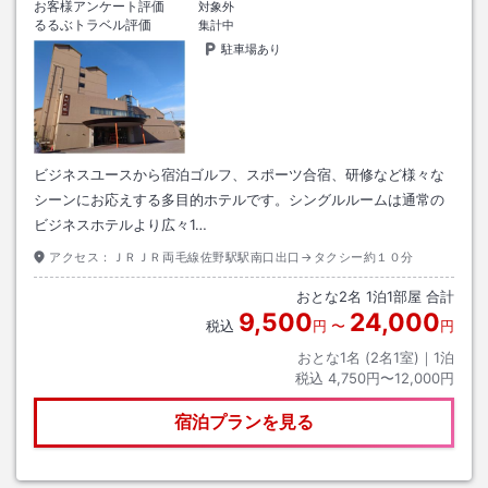
お客様アンケート評価
対象外
るるぶトラベル評価
集計中
駐車場あり
ビジネスユースから宿泊ゴルフ、スポーツ合宿、研修など様々な
シーンにお応えする多目的ホテルです。シングルルームは通常の
ビジネスホテルより広々1…
アクセス：
ＪＲＪＲ両毛線佐野駅駅南口出口→タクシー約１０分
おとな
2
名
1
泊
1
部屋 合計
9,500
24,000
税込
円
〜
円
おとな1名 (
2
名1室)｜
1
泊
税込
4,750円〜12,000円
宿泊プランを見る