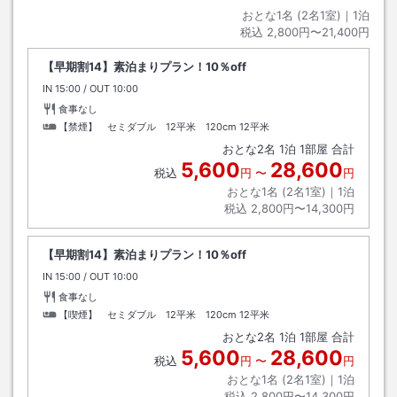
おとな1名 (
2
名1室)｜
1
泊
税込
2,800円〜21,400円
【早期割14】素泊まりプラン！10％off
IN
チェックイン
15:00
/ OUT
チェックアウト
10:00
食事なし
【禁煙】 セミダブル 12平米 120cm
12平米
おとな
2
名
1
泊
1
部屋 合計
5,600
28,600
税込
円
〜
円
おとな1名 (
2
名1室)｜
1
泊
税込
2,800円〜14,300円
【早期割14】素泊まりプラン！10％off
IN
チェックイン
15:00
/ OUT
チェックアウト
10:00
食事なし
【喫煙】 セミダブル 12平米 120cm
12平米
おとな
2
名
1
泊
1
部屋 合計
5,600
28,600
税込
円
〜
円
おとな1名 (
2
名1室)｜
1
泊
税込
2,800円〜14,300円