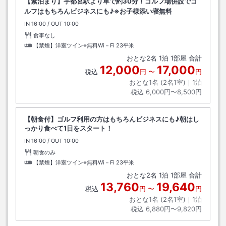
【素泊まり】宇都宮駅より車で約30分！ゴルフ場併設でゴ
ルフはもちろんビジネスにも♪※お子様添い寝無料
IN
チェックイン
16:00
/ OUT
チェックアウト
10:00
食事なし
【禁煙】洋室ツイン※無料Wi－Fi
23平米
おとな
2
名
1
泊
1
部屋 合計
12,000
17,000
税込
円
〜
円
おとな1名 (
2
名1室)｜
1
泊
税込
6,000円〜8,500円
【朝食付】ゴルフ利用の方はもちろんビジネスにも♪朝はし
っかり食べて1日をスタート！
IN
チェックイン
16:00
/ OUT
チェックアウト
10:00
朝食のみ
【禁煙】洋室ツイン※無料Wi－Fi
23平米
おとな
2
名
1
泊
1
部屋 合計
13,760
19,640
税込
円
〜
円
おとな1名 (
2
名1室)｜
1
泊
税込
6,880円〜9,820円