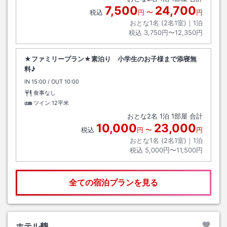
7,500
24,700
税込
円
〜
円
おとな1名 (
2
名1室)｜
1
泊
税込
3,750円〜12,350円
★ファミリープラン★素泊り 小学生のお子様まで添寝無
料♪
IN
チェックイン
15:00
/ OUT
チェックアウト
10:00
食事なし
ツイン
12平米
おとな
2
名
1
泊
1
部屋 合計
10,000
23,000
税込
円
〜
円
おとな1名 (
2
名1室)｜
1
泊
税込
5,000円〜11,500円
全ての宿泊プランを見る
ホテル鶴