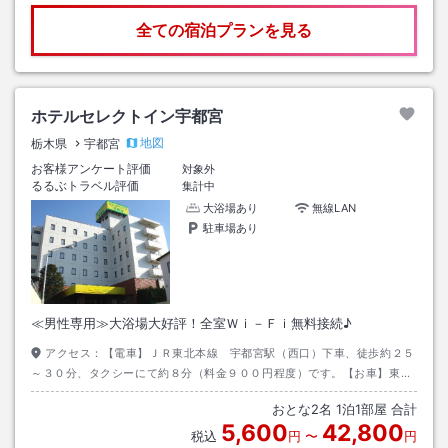
全ての宿泊プランを見る
ホテルセレクトイン宇都宮
地図
栃木県
宇都宮
お客様アンケート評価
対象外
るるぶトラベル評価
集計中
大浴場あり
無線LAN
駐車場あり
≪男性専用≫大浴場大好評！全室Ｗｉ－Ｆｉ無料接続♪
アクセス：
【電車】ＪＲ東北本線 宇都宮駅（西口）下車、徒歩約２５
～３０分、タクシーにて約８分（料金９００円程度）です。【お車】東北
自動車道 宇都宮ＩＣより国道１１９号線でお越しください。
おとな
2
名
1
泊
1
部屋 合計
5,600
42,800
税込
円
〜
円