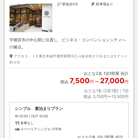
駅徒歩5分
駐車場あり
宇都宮市の中心部に位置し、ビジネス・コンベンションシティへ
の拠点。
アクセス：
ＪＲ東北本線宇都宮駅西出口→徒歩約２０分またはタクシー
約５分
おとな
2
名
1
泊
1
部屋 合計
7,500
27,000
税込
円
〜
円
おとな1名 (
2
名1室)｜
1
泊
税込
3,750円〜13,500円
シンプル 素泊まりプラン
IN
チェックイン
15:00
/ OUT
チェックアウト
10:00
食事なし
スーペリアシングル
11平米
おとな
2
名
1
泊
1
部屋 合計