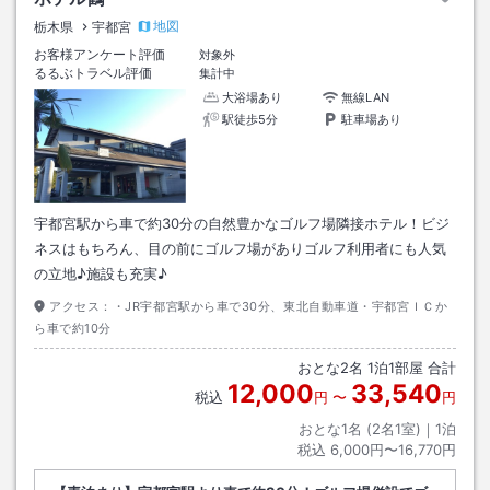
地図
栃木県
宇都宮
お客様アンケート評価
対象外
るるぶトラベル評価
集計中
大浴場あり
無線LAN
駅徒歩5分
駐車場あり
宇都宮駅から車で約30分の自然豊かなゴルフ場隣接ホテル！ビジ
ネスはもちろん、目の前にゴルフ場がありゴルフ利用者にも人気
の立地♪施設も充実♪
アクセス：
・JR宇都宮駅から車で30分、東北自動車道・宇都宮ＩＣか
ら車で約10分
おとな
2
名
1
泊
1
部屋 合計
12,000
33,540
税込
円
〜
円
おとな1名 (
2
名1室)｜
1
泊
税込
6,000円〜16,770円