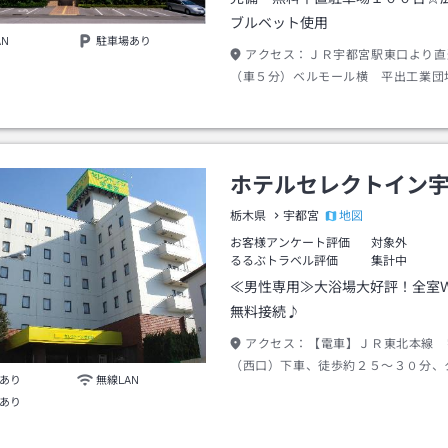
ブルベット使用
AN
駐車場あり
アクセス：
ＪＲ宇都宮駅東口より直
（車５分）ベルモール横 平出工業団
０ｍ。清原工業団地まで車２０分。
ホテルセレクトイン
地図
栃木県
宇都宮
お客様アンケート評価
対象外
るるぶトラベル評価
集計中
≪男性専用≫大浴場大好評！全室
無料接続♪
アクセス：
【電車】ＪＲ東北本線 
（西口）下車、徒歩約２５～３０分、
あり
無線LAN
て約８分（料金９００円程度）です。
あり
北自動車道 宇都宮ＩＣより国道１１
越しください。