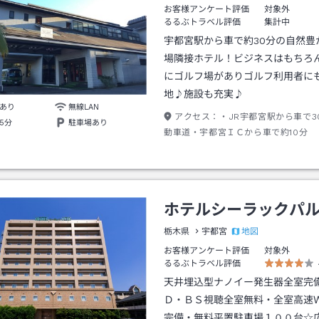
お客様アンケート評価
対象外
るるぶトラベル評価
集計中
宇都宮駅から車で約30分の自然豊
場隣接ホテル！ビジネスはもちろ
にゴルフ場がありゴルフ利用者に
地♪施設も充実♪
あり
無線LAN
アクセス：
・JR宇都宮駅から車で3
5分
駐車場あり
動車道・宇都宮ＩＣから車で約10分
ホテルシーラックパ
地図
栃木県
宇都宮
お客様アンケート評価
対象外
るるぶトラベル評価
天井埋込型ナノイー発生器全室完
Ｄ・ＢＳ視聴全室無料・全室高速
完備・無料平置駐車場１００台☆