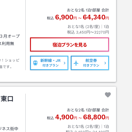
おとな
2
名
1
泊
1
部屋 合計
6,900
64,340
税込
円
〜
円
おとな1名 (
2
名1室)｜
1
泊
税込
3,450円〜32,170円
３月オープ
ス利用無
宿泊プランを見る
分！ショッピ
新幹線・JR
航空券
付きプラン
付きプラン
階です。
宮東口
おとな
2
名
1
泊
1
部屋 合計
4,900
68,800
税込
円
〜
円
おとな1名 (
2
名1室)｜
1
泊
ジネス街中