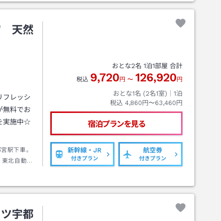
宮 天然
おとな
2
名
1
泊
1
部屋 合計
9,720
126,920
税込
円
〜
円
おとな1名 (
2
名1室)｜
1
泊
リフレッシ
税込
4,860円〜63,460円
が無料でお
を実施中☆
宿泊プランを見る
都宮駅下車。
新幹線・JR
航空券
付きプラン
付きプラン
、東北自動車
0分。北関東
20分。
ッツ宇都