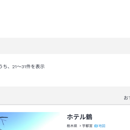
うち、
21～31
件を表示
お
ホテル鶴
地図
栃木県
宇都宮