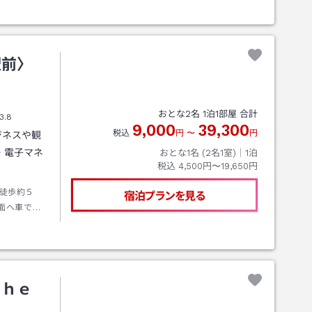
駅前〉
おとな
2
名
1
泊
1
部屋 合計
3.8
9,000
39,300
税込
円
〜
円
ジネスや観
・電子マネ
おとな1名 (
2
名1室)｜
1
泊
税込
4,500円〜19,650円
徒歩約５
宿泊プランを見る
面へ車で約
川ＩＣ」よ
Ｔｈｅ