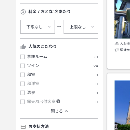
料金 / おとな1名あたり
〜
下限なし
上限なし
大浴場
人気のこだわり
駅徒歩
禁煙ルーム
31
ツイン
24
和室
1
和洋室
0
温泉
1
露天風呂付客室
0
閉じる
お支払方法