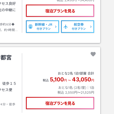
税込
2,450円〜34,400円
クセス良好
光の中継に
宿泊プランを見る
歩約8分◆
新幹線・JR
航空券
付きプラン
付きプラン
駅、約1時間
都宮駅、約1
宇都宮
おとな
2
名
1
泊
1
部屋 合計
5,100
43,050
税込
円
〜
円
、徒歩１５
おとな1名 (
2
名1室)｜
1
泊
クセス便
税込
2,550円〜21,525円
宿泊プランを見る
で4分・徒歩