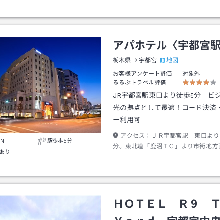
アパホテル〈宇都宮
地図
栃木県
宇都宮
お客様アンケート評価
対象外
るるぶトラベル評価
JR宇都宮駅東口より徒歩5分 ビ
光の拠点として最適！コード決済
ー利用可
アクセス：
ＪＲ宇都宮駅 東口より
AN
駅徒歩5分
分。東北道「鹿沼ＩＣ」より市街地方
あり
２２分。北関東自動車道「宇都宮上三
り市街地方面へ車で約２０分。
ＨＯＴＥＬ Ｒ９ 