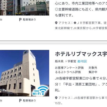
心にあり、市内工業団地等へのア
◎主要幹線道路にも近く、県内観
も便利です。
AN
駐車場あり
アクセス：
◆ＪＲ宇都宮駅下車、徒
東北新幹線でJR東京駅からJR宇都宮
◆ＪＲ宇都宮線でJR上野駅からJR宇
時間50分
ホテルリブマックス
地図
栃木県
宇都宮
お客様アンケート評価
対象外
るるぶトラベル評価
集計中
JR各線宇都宮駅東口から車で４分
分！「平出・清原工業団地」、ア
利。
アクセス：
JR各線宇都宮駅から車
AN
駐車場あり
15分。