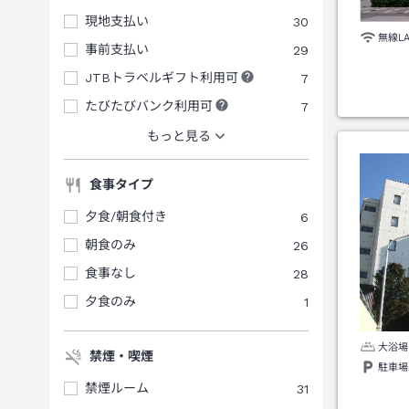
現地支払い
30
無線L
事前支払い
29
JTBトラベルギフト利用可
7
たびたびバンク利用可
7
もっと見る
食事タイプ
夕食/朝食付き
6
朝食のみ
26
食事なし
28
夕食のみ
1
大浴場
禁煙・喫煙
駐車場
禁煙ルーム
31