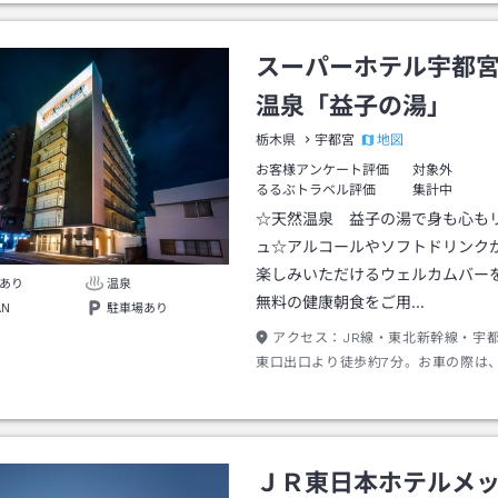
スーパーホテル宇都
温泉「益子の湯」
地図
栃木県
宇都宮
お客様アンケート評価
対象外
るるぶトラベル評価
集計中
☆天然温泉 益子の湯で身も心も
ュ☆アルコールやソフトドリンク
楽しみいただけるウェルカムバー
あり
温泉
無料の健康朝食をご用…
AN
駐車場あり
アクセス：
JR線・東北新幹線・宇
東口出口より徒歩約7分。お車の際は
道路「鹿沼」・「宇都宮」ICより約3
自動車道路「宇都宮上三川」ICより約
ＪＲ東日本ホテルメ