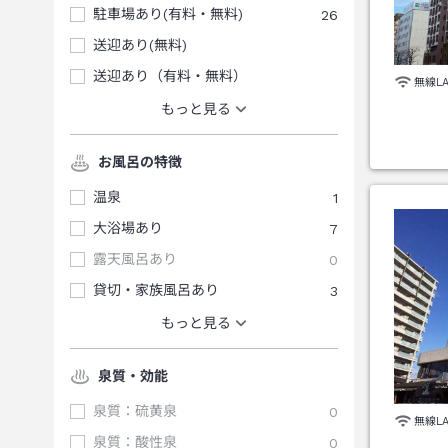
駐車場あり(有料・無料)
26
送迎あり(無料)
送迎あり（有料・無料）
無線L
もっと見る
お風呂の特徴
温泉
1
大浴場あり
7
露天風呂あり
0
貸切・家族風呂あり
3
もっと見る
泉質・効能
泉質：硫黄泉
0
無線L
泉質：酸性泉
0