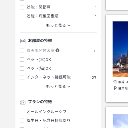
効能：関節痛
1
効能：病後回復期
1
もっと見る
お部屋の特徴
露天風呂付客室
0
ペット(犬)OK
ペット(猫)OK
インターネット接続可能
27
無線L
もっと見る
駐車場
プランの特徴
オールインクルーシブ
誕生日・記念日特典あり