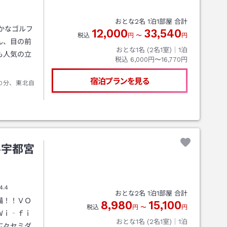
おとな
2
名
1
泊
1
部屋 合計
かなゴルフ
12,000
33,540
税込
円
〜
円
ん、目の前
おとな1名 (
2
名1室)｜
1
泊
も人気の立
税込
6,000円〜16,770円
宿泊プランを見る
0分、東北自
ル宇都宮
4.4
おとな
2
名
1
泊
1
部屋 合計
備！！ＶＯ
8,980
15,100
税込
円
〜
円
Ｗｉ‐ｆｉ
おとな1名 (
2
名1室)｜
1
泊
広々セミダ