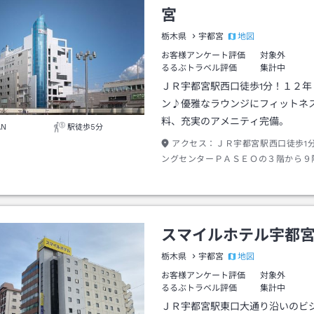
宮
地図
栃木県
宇都宮
お客様アンケート評価
対象外
るるぶトラベル評価
集計中
ＪＲ宇都宮駅西口徒歩1分！１２年
ン♪優雅なラウンジにフィットネ
料、充実のアメニティ完備。
AN
駅徒歩5分
アクセス：
ＪＲ宇都宮駅西口徒歩1
ングセンターＰＡＳＥＯの３階から９
スマイルホテル宇都
地図
栃木県
宇都宮
お客様アンケート評価
対象外
るるぶトラベル評価
集計中
ＪＲ宇都宮駅東口大通り沿いのビ