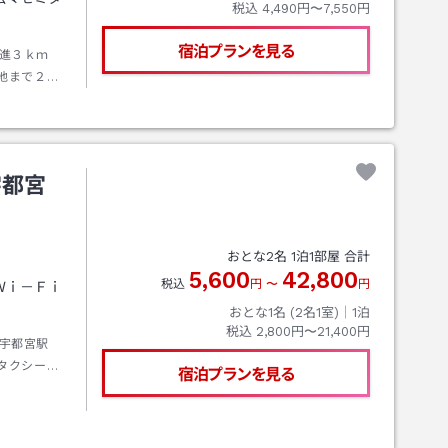
税込
4,490円〜7,550円
宿泊プランを見る
進３ｋｍ
地まで２０
宇都宮
おとな
2
名
1
泊
1
部屋 合計
5,600
42,800
税込
円
〜
円
Ｗｉ－Ｆｉ
おとな1名 (
2
名1室)｜
1
泊
税込
2,800円〜21,400円
宇都宮駅
タクシーに
宿泊プランを見る
【お車】東
９号線でお