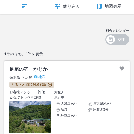
絞り込み
地図表示
料金カレンダー
1
件のうち、
1
件を表示
足尾の宿 かじか
地図
栃木県
足尾
ふるさと納税対象施設
お客様アンケート評価
対象外
るるぶトラベル評価
集計中
大浴場あり
露天風呂あり
温泉
駅徒歩5分
駐車場あり