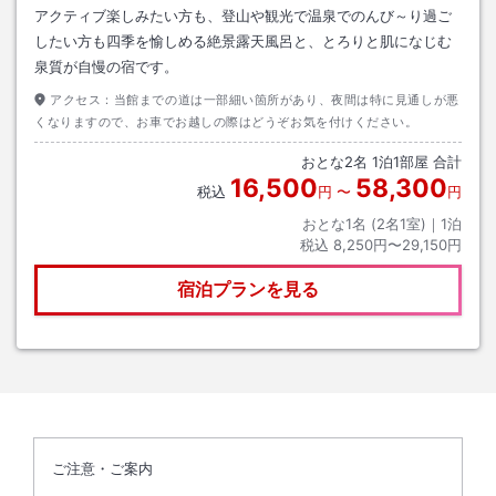
アクティブ楽しみたい方も、登山や観光で温泉でのんび～り過ご
したい方も四季を愉しめる絶景露天風呂と、とろりと肌になじむ
泉質が自慢の宿です。
アクセス：
当館までの道は一部細い箇所があり、夜間は特に見通しが悪
くなりますので、お車でお越しの際はどうぞお気を付けください。
おとな
2
名
1
泊
1
部屋 合計
16,500
58,300
税込
円
〜
円
おとな1名 (
2
名1室)｜
1
泊
税込
8,250円〜29,150円
宿泊プランを見る
ご注意・ご案内