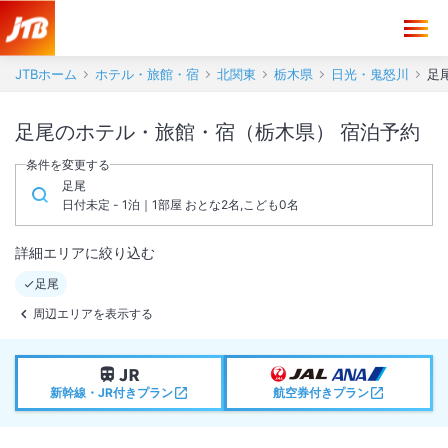
JTBホーム
ホテル・旅館・宿
北関東
栃木県
日光・鬼怒川
足
足尾のホテル・旅館・宿（栃木県） 宿泊予約
条件を変更する
足尾
日付未定 - 1泊｜1部屋 おとな2名,こども0名
詳細エリアに絞り込む
足尾
周辺エリアを表示する
新幹線・JR付きプラン
航空券付きプラン