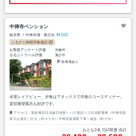
中禅寺ペンション
地図
栃木県
中禅寺湖・奥日光
ふるさと納税対象施設
お客様アンケート評価
対象外
るるぶトラベル評価
集計中
駐車場あり
全室レイクビュー。夕食はアネックスで洋食のコースディナー。
貸切展望風呂も好評です。
アクセス：
私鉄東武日光線日光駅～バス東武バス日光駅乗車（中禅寺温
泉又は湯元）行き（約４５分）中禅寺温泉駅下車～徒歩（約５分）
おとな
2
名
1
泊
1
部屋 合計