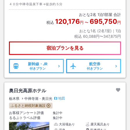
４０分中禅寺温泉下車→徒歩約５分
おとな
2
名
1
泊
1
部屋 合計
120,176
695,750
税込
円
〜
円
おとな1名 (
2
名1室)｜
1
泊
税込
60,088円〜347,875円
宿泊プランを見る
新幹線・JR
航空券
付きプラン
付きプラン
奥日光高原ホテル
地図
栃木県
中禅寺湖・奥日光
ふるさと納税対象施設
お客様アンケート評価
集計中
るるぶトラベル評価
集計中
大浴場あり
露天風呂あり
温泉
駐車場あり