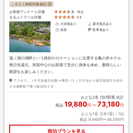
ふるさと納税対象施設
お客様アンケート評価
78点
るるぶトラベル評価
4.8
大浴場あり
露天風呂あり
温泉
駐車場あり
湯ノ湖の湖畔という絶好のロケーションに位置する亀の井ホテル
奥日光湯元。和室中心のお部屋で充分に身体を休め、素晴らしい
眺望をお楽しみください。
アクセス：
ＪＲ日光線日光駅→東武バスＪＲ日光から湯元温泉行き約８
０分湖畔前下車→徒歩約１分
おとな
2
名
1
泊
1
部屋 合計
19,880
73,180
税込
円
〜
円
おとな1名 (
2
名1室)｜
1
泊
税込
9,940円〜36,590円
宿泊プランを見る