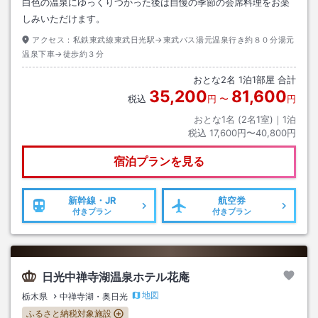
白色の温泉にゆっくりつかった後は自慢の季節の会席料理をお楽
しみいただけます。
アクセス：
私鉄東武線東武日光駅→東武バス湯元温泉行き約８０分湯元
温泉下車→徒歩約３分
おとな
2
名
1
泊
1
部屋 合計
35,200
81,600
税込
円
〜
円
おとな1名 (
2
名1室)｜
1
泊
税込
17,600円〜40,800円
宿泊プランを見る
新幹線・JR
航空券
付きプラン
付きプラン
日光中禅寺湖温泉ホテル花庵
地図
栃木県
中禅寺湖・奥日光
ふるさと納税対象施設