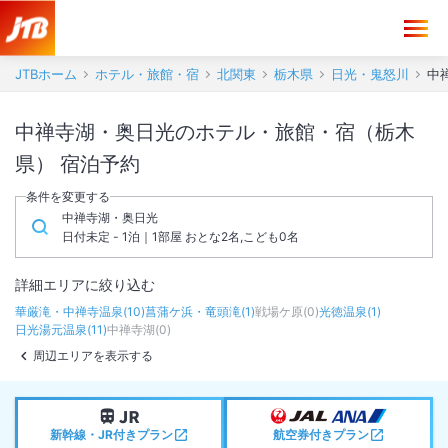
JTBホーム
ホテル・旅館・宿
北関東
栃木県
日光・鬼怒川
中
中禅寺湖・奥日光のホテル・旅館・宿（栃木
県） 宿泊予約
条件を変更する
中禅寺湖・奥日光
日付未定 - 1泊｜1部屋 おとな2名,こども0名
詳細エリアに絞り込む
華厳滝・中禅寺温泉
(
10
)
菖蒲ケ浜・竜頭滝
(
1
)
戦場ケ原
(
0
)
光徳温泉
(
1
)
日光湯元温泉
(
11
)
中禅寺湖
(
0
)
周辺エリアを表示する
新幹線・JR付きプラン
航空券付きプラン