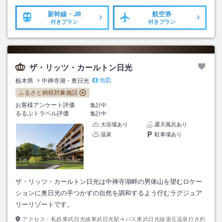
新幹線・JR
航空券
付きプラン
付きプラン
ザ・リッツ・カールトン日光
地図
栃木県
中禅寺湖・奥日光
ふるさと納税対象施設
お客様アンケート評価
集計中
るるぶトラベル評価
集計中
大浴場あり
露天風呂あり
温泉
駐車場あり
ザ・リッツ・カールトン日光は中禅寺湖畔の男体山を望むロケー
ションに奥日光の手つかずの自然を調和するよう佇むラグジュア
リーリゾートです。
アクセス：
私鉄東武日光線東武日光駅→バス東武日光線湯元温泉行き約