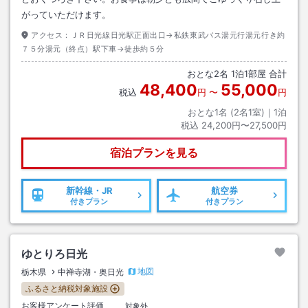
がっていただけます。
アクセス：
ＪＲ日光線日光駅正面出口→私鉄東武バス湯元行湯元行き約
７５分湯元（終点）駅下車→徒歩約５分
おとな
2
名
1
泊
1
部屋 合計
48,400
55,000
税込
円
〜
円
おとな1名 (
2
名1室)｜
1
泊
税込
24,200円〜27,500円
宿泊プランを見る
新幹線・JR
航空券
付きプラン
付きプラン
ゆとりろ日光
地図
栃木県
中禅寺湖・奥日光
ふるさと納税対象施設
お客様アンケート評価
対象外