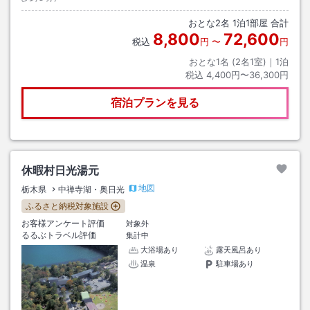
おとな
2
名
1
泊
1
部屋 合計
8,800
72,600
税込
円
〜
円
おとな1名 (
2
名1室)｜
1
泊
税込
4,400円〜36,300円
宿泊プランを見る
休暇村日光湯元
地図
栃木県
中禅寺湖・奥日光
ふるさと納税対象施設
お客様アンケート評価
対象外
るるぶトラベル評価
集計中
大浴場あり
露天風呂あり
温泉
駐車場あり