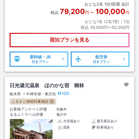
おとな
2
名
1
泊
1
部屋 合計
79,200
100,000
税込
円
〜
円
おとな1名 (
2
名1室)｜
1
泊
税込
39,600円〜50,000円
宿泊プランを見る
新幹線・JR
航空券
付きプラン
付きプラン
日光湯元温泉 ほのかな宿 樹林
地図
栃木県
中禅寺湖・奥日光
ふるさと納税対象施設
お客様アンケート評価
対象外
るるぶトラベル評価
集計中
大浴場あり
露天風呂あり
温泉
駐車場あり