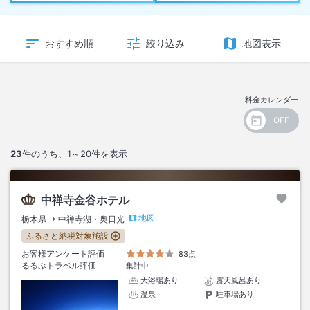
おすすめ順
絞り込み
地図表示
料金カレンダー
23
件のうち、
1～20
件を表示
中禅寺金谷ホテル
地図
栃木県
中禅寺湖・奥日光
ふるさと納税対象施設
お客様アンケート評価
83点
るるぶトラベル評価
集計中
大浴場あり
露天風呂あり
温泉
駐車場あり