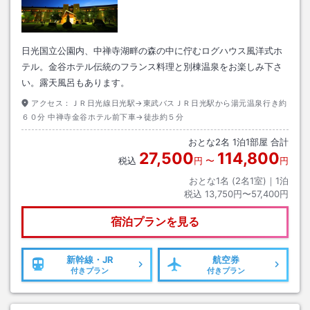
日光国立公園内、中禅寺湖畔の森の中に佇むログハウス風洋式ホ
テル。金谷ホテル伝統のフランス料理と別棟温泉をお楽しみ下さ
い。露天風呂もあります。
アクセス：
ＪＲ日光線日光駅→東武バスＪＲ日光駅から湯元温泉行き約
６０分 中禅寺金谷ホテル前下車→徒歩約５分
おとな
2
名
1
泊
1
部屋 合計
27,500
114,800
税込
円
〜
円
おとな1名 (
2
名1室)｜
1
泊
税込
13,750円〜57,400円
宿泊プランを見る
新幹線・JR
航空券
付きプラン
付きプラン