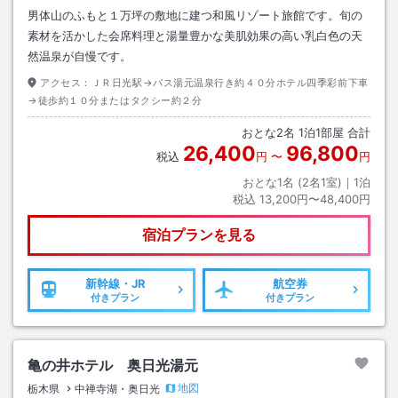
男体山のふもと１万坪の敷地に建つ和風リゾート旅館です。旬の
素材を活かした会席料理と湯量豊かな美肌効果の高い乳白色の天
然温泉が自慢です。
アクセス：
ＪＲ日光駅→バス湯元温泉行き約４０分ホテル四季彩前下車
→徒歩約１０分またはタクシー約２分
おとな
2
名
1
泊
1
部屋 合計
26,400
96,800
税込
円
〜
円
おとな1名 (
2
名1室)｜
1
泊
税込
13,200円〜48,400円
宿泊プランを見る
新幹線・JR
航空券
付きプラン
付きプラン
亀の井ホテル 奥日光湯元
地図
栃木県
中禅寺湖・奥日光