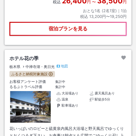
26,400
38,500
税込
円
〜
円
おとな1名 (
2
名1室)｜
1
泊
税込
13,200円〜19,250円
宿泊プランを見る
ホテル花の季
地図
栃木県
中禅寺湖・奥日光
ふるさと納税対象施設
お客様アンケート評価
集計中
るるぶトラベル評価
集計中
大浴場あり
露天風呂あり
温泉
駅徒歩5分
駐車場あり
花いっぱいのロビーと硫黄泉内風呂大浴場と野天風呂でゆっくり
とおくつろぎ下さい。お食事は朝夕とも広間でごゆっくり召し上