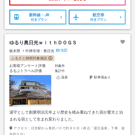
新幹線・JR
航空券
付きプラン
付きプラン
ゆるり奥日光ｗｉｔｈＤＯＧＳ
地図
栃木県
中禅寺湖・奥日光
ふるさと納税対象施設
お客様アンケート評価
対象外
るるぶトラベル評価
集計中
温泉
駐車場あり
湯守として創業明治元年より歴史を積み重ねてきた宿が愛犬と泊
まれる宿として生まれ変わりました。
アクセス：
日光駅から東武バスで約８０分（終点「湯元温泉」下車、徒
歩約５分）