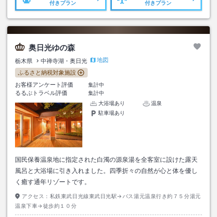
付きプラン
付きプラン
奥日光ゆの森
地図
栃木県
中禅寺湖・奥日光
ふるさと納税対象施設
お客様アンケート評価
集計中
るるぶトラベル評価
集計中
大浴場あり
温泉
駐車場あり
国民保養温泉地に指定された白濁の源泉湯を全客室に設けた露天
風呂と大浴場に引き入れました。四季折々の自然が心と体を優し
く癒す通年リゾートです。
アクセス：
私鉄東武日光線東武日光駅→バス湯元温泉行き約７５分湯元
温泉下車→徒歩約１０分