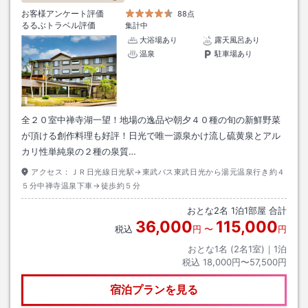
お客様アンケート評価
88点
るるぶトラベル評価
集計中
大浴場あり
露天風呂あり
温泉
駐車場あり
全２０室中禅寺湖一望！地場の逸品や朝夕４０種の旬の新鮮野菜
が頂ける創作料理も好評！日光で唯一源泉かけ流し硫黄泉とアル
カリ性単純泉の２種の泉質…
アクセス：
ＪＲ日光線日光駅→東武バス東武日光から湯元温泉行き約４
５分中禅寺温泉下車→徒歩約５分
おとな
2
名
1
泊
1
部屋 合計
36,000
115,000
税込
円
〜
円
おとな1名 (
2
名1室)｜
1
泊
税込
18,000円〜57,500円
宿泊プランを見る