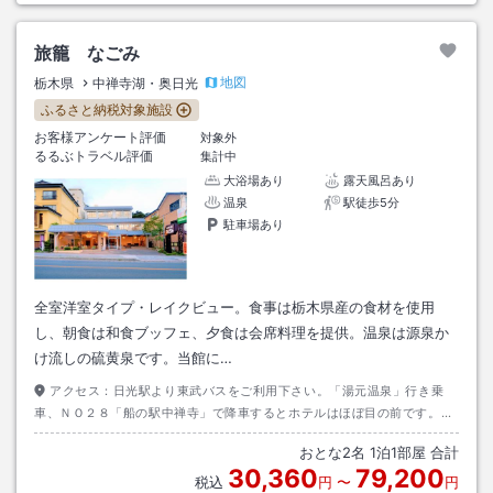
旅籠 なごみ
地図
栃木県
中禅寺湖・奥日光
ふるさと納税対象施設
お客様アンケート評価
対象外
るるぶトラベル評価
集計中
大浴場あり
露天風呂あり
温泉
駅徒歩5分
駐車場あり
全室洋室タイプ・レイクビュー。食事は栃木県産の食材を使用
し、朝食は和食ブッフェ、夕食は会席料理を提供。温泉は源泉か
け流しの硫黄泉です。当館に…
アクセス：
日光駅より東武バスをご利用下さい。「湯元温泉」行き乗
車、ＮＯ２８「船の駅中禅寺」で降車するとホテルはほぼ目の前です。
「中禅寺温泉」行き乗車、終点降車後徒歩約１０分です。
おとな
2
名
1
泊
1
部屋 合計
30,360
79,200
税込
円
〜
円