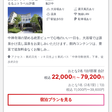
るるぶトラベル評価
集計中
大浴場あり
露天風呂あり
温泉
無線LAN
駅徒歩5分
駐車場あり
中禅寺湖の望める絶景ビューで心地のいい一日を。大浴場では源
泉かけ流し温泉をお楽しみいただけます。館内コンテンツは、豊
富で追加料金なくお愉しみ…
アクセス：
東武日光・ＪＲ日光より東武バス「中禅寺郵便局」下車。徒
歩約3分
おとな
2
名
1
泊
1
部屋 合計
22,000
79,200
税込
円
〜
円
おとな1名 (
2
名1室)｜
1
泊
税込
11,000円〜39,600円
宿泊プランを見る