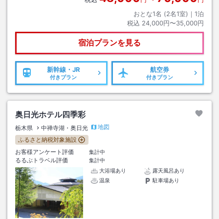
おとな1名 (
2
名1室)｜
1
泊
税込
24,000円〜35,000円
宿泊プランを見る
新幹線・JR
航空券
付きプラン
付きプラン
奥日光ホテル四季彩
地図
栃木県
中禅寺湖・奥日光
ふるさと納税対象施設
お客様アンケート評価
集計中
るるぶトラベル評価
集計中
大浴場あり
露天風呂あり
温泉
駐車場あり