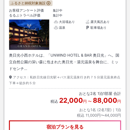
ふるさと納税対象施設
お客様アンケート評価
集計中
るるぶトラベル評価
集計中
大浴場あり
露天風呂あり
温泉
駐車場あり
奥日光小西ホテルは、「UNWIND HOTEL & BAR 奥日光」へ。国
立自然公園の深い森に包まれた奥日光・湯元温泉を舞台に、ミッ
ドセンチ…
アクセス：
私鉄日光線日光駅→バス湯元温泉行き約７５分湯元温泉終点
下車→徒歩約５分
おとな
2
名
1
泊
1
部屋 合計
22,000
88,000
税込
円
〜
円
おとな1名 (
2
名1室)｜
1
泊
税込
11,000円〜44,000円
宿泊プランを見る