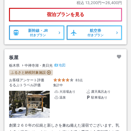
税込
13,200円〜26,400円
宿泊プランを見る
新幹線・JR
航空券
付きプラン
付きプラン
板屋
地図
栃木県
中禅寺湖・奥日光
ふるさと納税対象施設
お客様アンケート評価
83点
るるぶトラベル評価
集計中
大浴場あり
露天風呂あり
温泉
駐車場あり
創業２６０年の伝統と新しさを兼ね備えた湯宿でございます。乳