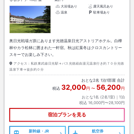
大浴場あり
露天風呂あり
温泉
駐車場あり
奥日光戦場ガ原にあります光徳温泉日光アストリアホテル。白樺
林やカラ松林に囲まれた一軒宿。秋は紅葉冬はクロスカントリー
スキーでお楽しみ下さい。
アクセス：
私鉄東武線日光駅→バス光徳経由湯元温泉行き約７０分光徳
温泉下車→徒歩約０分
おとな
2
名
1
泊
1
部屋 合計
32,000
56,200
税込
円
〜
円
おとな1名 (
2
名1室)｜
1
泊
税込
16,000円〜28,100円
宿泊プランを見る
新幹線・JR
航空券