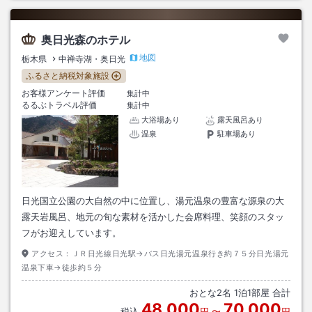
奥日光森のホテル
地図
栃木県
中禅寺湖・奥日光
ふるさと納税対象施設
お客様アンケート評価
集計中
るるぶトラベル評価
集計中
大浴場あり
露天風呂あり
温泉
駐車場あり
日光国立公園の大自然の中に位置し、湯元温泉の豊富な源泉の大
露天岩風呂、地元の旬な素材を活かした会席料理、笑顔のスタッ
フがお迎えしています。
アクセス：
ＪＲ日光線日光駅→バス日光湯元温泉行き約７５分日光湯元
温泉下車→徒歩約５分
おとな
2
名
1
泊
1
部屋 合計
48,000
70,000
税込
円
〜
円