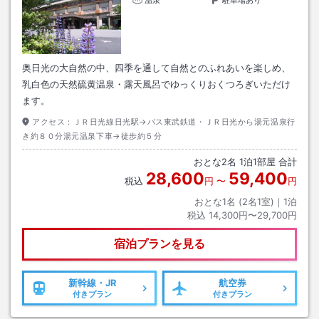
奥日光の大自然の中、四季を通して自然とのふれあいを楽しめ、
乳白色の天然硫黄温泉・露天風呂でゆっくりおくつろぎいただけ
ます。
アクセス：
ＪＲ日光線日光駅→バス東武鉄道・ＪＲ日光から湯元温泉行
き約８０分湯元温泉下車→徒歩約５分
おとな
2
名
1
泊
1
部屋 合計
28,600
59,400
税込
円
〜
円
おとな1名 (
2
名1室)｜
1
泊
税込
14,300円〜29,700円
宿泊プランを見る
新幹線・JR
航空券
付きプラン
付きプラン