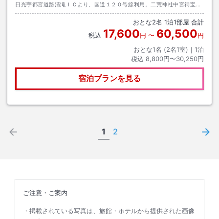
日光宇都宮道路清滝ＩＣより、国道１２０号線利用。二荒神社中宮祠宝物
館の約２Ｋｍ先
おとな
2
名
1
泊
1
部屋 合計
17,600
60,500
税込
円
〜
円
おとな1名 (
2
名1室)｜
1
泊
税込
8,800円〜30,250円
宿泊プランを見る
1
2
ご注意・ご案内
掲載されている写真は、旅館・ホテルから提供された画像