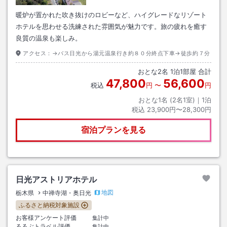
暖炉が置かれた吹き抜けのロビーなど、ハイグレードなリゾート
ホテルを思わせる洗練された雰囲気が魅力です。旅の疲れを癒す
良質の温泉も楽しみ。
アクセス：
→バス日光から湯元温泉行き約８０分終点下車→徒歩約７分
おとな
2
名
1
泊
1
部屋 合計
47,800
56,600
税込
円
〜
円
おとな1名 (
2
名1室)｜
1
泊
税込
23,900円〜28,300円
宿泊プランを見る
日光アストリアホテル
地図
栃木県
中禅寺湖・奥日光
ふるさと納税対象施設
お客様アンケート評価
集計中
るるぶトラベル評価
集計中