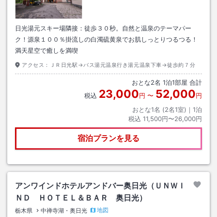
日光湯元スキー場隣接：徒歩３０秒。自然と温泉のテーマパー
ク！源泉１００％掛流しの白濁硫黄泉でお肌しっとりつるつる！
満天星空で癒しを満喫
アクセス：
ＪＲ日光駅→バス湯元温泉行き湯元温泉下車→徒歩約７分
おとな
2
名
1
泊
1
部屋 合計
23,000
52,000
税込
円
〜
円
おとな1名 (
2
名1室)｜
1
泊
税込
11,500円〜26,000円
宿泊プランを見る
アンワインドホテルアンドバー奥日光（ＵＮＷＩ
ＮＤ ＨＯＴＥＬ＆ＢＡＲ 奥日光）
地図
栃木県
中禅寺湖・奥日光