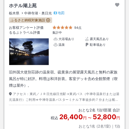
ホテル湖上苑
地図
栃木県
中禅寺湖・奥日光
ふるさと納税対象施設
お客様アンケート評価
94点
るるぶトラベル評価
集計中
大浴場あり
露天風呂あり
温泉
駐車場あり
旧外国大使別荘跡の温泉宿。硫黄泉の展望露天風呂と無料の家族
風呂が特に好評。料理は和洋折衷。客室デッキ含め全館禁煙（喫
煙は屋外）。
アクセス：
東武／ＪＲ日光線日光駅→東武バス（中禅寺温泉行または湯
元温泉行）ご利用⇒中禅寺温泉バスターミナル下車徒歩約７分または船の
駅中禅寺バス停下車徒徒歩約２分
おとな
2
名
1
泊
1
部屋 合計
26,400
52,800
税込
円
〜
円
おとな1名 (
2
名1室)｜
1
泊