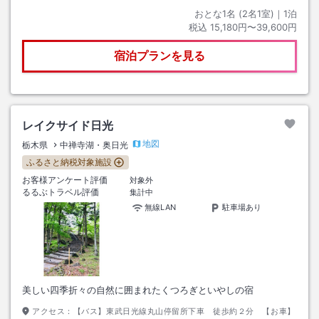
おとな1名 (
2
名1室)｜
1
泊
税込
15,180円〜39,600円
宿泊プランを見る
レイクサイド日光
地図
栃木県
中禅寺湖・奥日光
ふるさと納税対象施設
お客様アンケート評価
対象外
るるぶトラベル評価
集計中
無線LAN
駐車場あり
美しい四季折々の自然に囲まれたくつろぎといやしの宿
アクセス：
【バス】東武日光線丸山停留所下車 徒歩約２分 【お車】