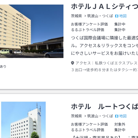
ホテルＪＡＬシティ
地図
茨城県
筑波山・つくば
お客様アンケート評価
集計中
るるぶトラベル評価
集計中
つくば国際会議場に隣接した最適
ル。アクセス＆リラックスをコン
にやさしいサービスをお届けいた
アクセス：
私鉄つくばエクスプレス
あり
３出口→徒歩約８分またはタクシー約
ホテル ルートつく
地図
茨城県
筑波山・つくば
お客様アンケート評価
対象外
るるぶトラベル評価
集計中