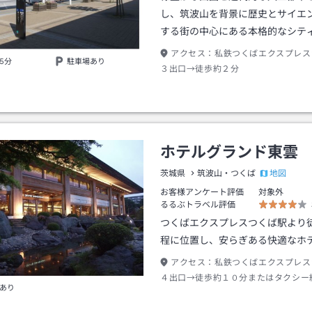
し、筑波山を背景に歴史とサイエ
する街の中心にある本格的なシテ
アクセス：
私鉄つくばエクスプレス
5分
駐車場あり
３出口→徒歩約２分
ホテルグランド東雲
地図
茨城県
筑波山・つくば
お客様アンケート評価
対象外
るるぶトラベル評価
つくばエクスプレスつくば駅より
程に位置し、安らぎある快適なホ
アクセス：
私鉄つくばエクスプレス
４出口→徒歩約１０分またはタクシー
あり