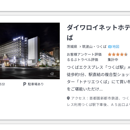
ダイワロイネットホ
ば
地図
茨城県
筑波山・つくば
お客様アンケート評価
るるぶトラベル評価
集計中
つくばエクスプレス「つくば駅」A
徒歩約1分、駅直結の複合型ショッ
ター「トナリエつくば」にて買い
5分
駐車場あり
をご堪能いただけ…
アクセス：
首都圏新都市鉄道、つく
レス利用つくば駅下車後、Ａ５出口よ
分