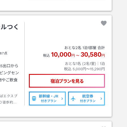
テルつく
おとな
2
名
1
泊
1
部屋 合計
10,000
30,580
87点
税込
円
〜
円
おとな1名 (
2
名1室)｜
1
泊
5出口から
税込
5,000円〜15,290円
ピングセン
物やご飲食
宿泊プランを見る
ばエクスプ
新幹線・JR
航空券
付きプラン
付きプラン
り徒歩約１