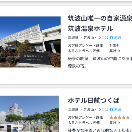
筑波山唯一の自家源
筑波温泉ホテル
地図
茨城県
筑波山・つくば
お客様アンケート評価
対象外
るるぶトラベル評価
集計中
絶景の眺望、筑波山の中腹にある
源泉の宿。
ホテル日航つくば
地図
茨城県
筑波山・つくば
お客様アンケート評価
るるぶトラベル評価
集計中
緑豊かな田園と近代的な人工都市