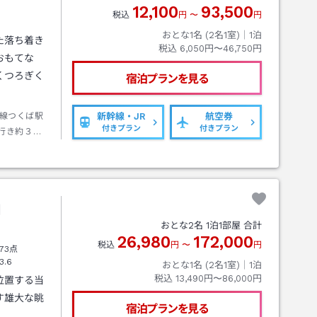
12,100
93,500
税込
円
〜
円
おとな1名 (
2
名1室)｜
1
泊
た落ち着き
税込
6,050円〜46,750円
おもてな
くつろぎく
宿泊プランを見る
線つくば駅
新幹線・JR
航空券
付きプラン
付きプラン
行き約３０
丘行き筑波
山
おとな
2
名
1
泊
1
部屋 合計
26,980
172,000
税込
円
〜
円
73点
3.6
おとな1名 (
2
名1室)｜
1
泊
税込
13,490円〜86,000円
位置する当
す雄大な眺
宿泊プランを見る