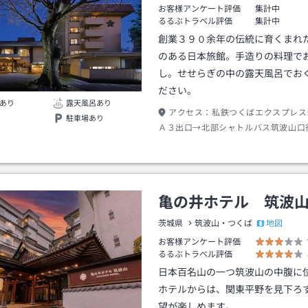
お客様アンケート評価
集計中
るるぶトラベル評価
集計中
創業３９０余年の伝統に育くまれ
のある日本旅館。手造りの料理で
し。せせらぎの中の露天風呂でお
ださい。
あり
露天風呂あり
アクセス：
私鉄つくばエクスプレス
駐車場あり
Ａ３出口→北部シャトルバス筑波山口
分筑波山口バス停下車→バスつつじヶ
神社入口バス停下車→徒歩約５分
亀の井ホテル 筑波
地図
茨城県
筑波山・つくば
お客様アンケート評価
るるぶトラベル評価
日本百名山の一つ筑波山の中腹に
ホテルからは、関東平野を見下ろ
望が楽しめます。