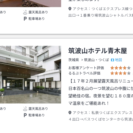
アクセス：
つくばエクスプレス線つ
あり
露天風呂あり
出口→１番乗り場筑波山シャトルバス
駐車場あり
波山神社入口バス停下車→徒歩約２分
筑波山ホテル青木屋
地図
茨城県
筑波山・つくば
お客様アンケート評価
るるぶトラベル評価
【１７年２月展望露天風呂リニュ
日本百名山の一つ筑波山の中腹に
望絶佳の宿。夜景を望む１８０度
マ温泉をご堪能あれ！
あり
露天風呂あり
アクセス：
私鉄つくばエクスプレス
駐車場あり
４出口→バスつくばセンターから筑波
０分筑波山神社入口下車→徒歩約５分