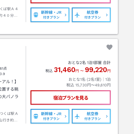
くば駅Ａ４
新幹線・JR
航空券
約４０分筑
付きプラン
付きプラン
おとな
2
名
1
泊
1
部屋 合計
31,460
99,220
81点
税込
円
〜
円
3.9
おとな1名 (
2
名1室)｜
1
泊
ーアル！】
税込
15,730円〜49,610円
位置する眺
の大パノラ
宿泊プランを見る
つくば駅Ａ
新幹線・JR
航空券
付きプラン
付きプラン
山行き約４