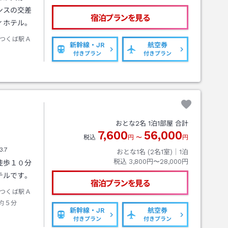
ンスの交差
宿泊プランを見る
ィホテル。
つくば駅Ａ
新幹線・JR
航空券
付きプラン
付きプラン
おとな
2
名
1
泊
1
部屋 合計
7,600
56,000
税込
円
〜
円
3.7
おとな1名 (
2
名1室)｜
1
泊
税込
3,800円〜28,000円
徒歩１０分
テルです。
宿泊プランを見る
つくば駅Ａ
約５分
新幹線・JR
航空券
付きプラン
付きプラン