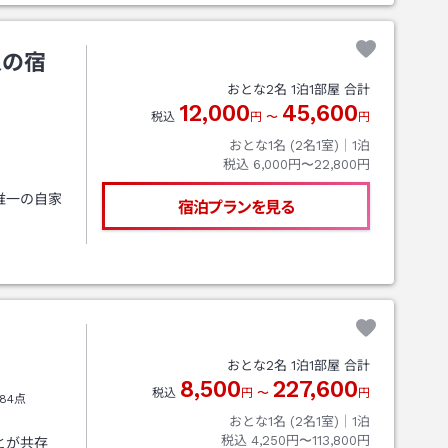
泉の宿
おとな
2
名
1
泊
1
部屋 合計
12,000
45,600
税込
円
〜
円
おとな1名 (
2
名1室)｜
1
泊
税込
6,000円〜22,800円
唯一の自家
宿泊プランを見る
おとな
2
名
1
泊
1
部屋 合計
8,500
227,600
税込
円
〜
円
84点
おとな1名 (
2
名1室)｜
1
泊
税込
4,250円〜113,800円
とが共存