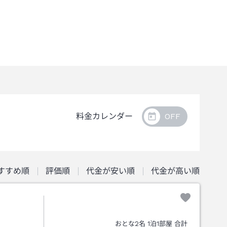
料金カレンダー
すすめ順
評価順
代金が安い順
代金が高い順
おとな
2
名
1
泊
1
部屋 合計