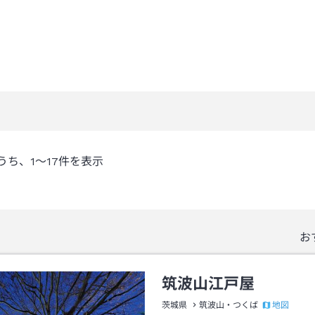
うち、
1～17
件を表示
お
筑波山江戸屋
地図
茨城県
筑波山・つくば