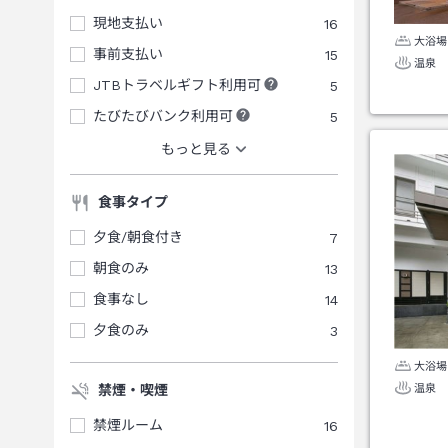
現地支払い
16
大浴場
事前支払い
15
温泉
JTBトラベルギフト利用可
5
たびたびバンク利用可
5
もっと見る
食事タイプ
夕食/朝食付き
7
朝食のみ
13
食事なし
14
夕食のみ
3
大浴場
温泉
禁煙・喫煙
禁煙ルーム
16