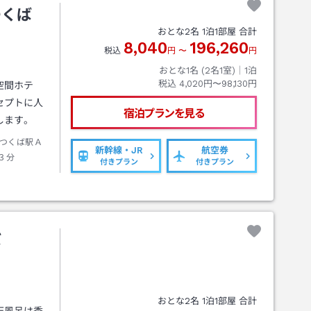
つくば
おとな
2
名
1
泊
1
部屋 合計
8,040
196,260
税込
円
〜
円
おとな1名 (
2
名1室)｜
1
泊
税込
4,020円〜98,130円
空間ホテ
セプトに人
宿泊プランを見る
します。
つくば駅Ａ
新幹線・JR
航空券
３分
付きプラン
付きプラン
ば
おとな
2
名
1
泊
1
部屋 合計