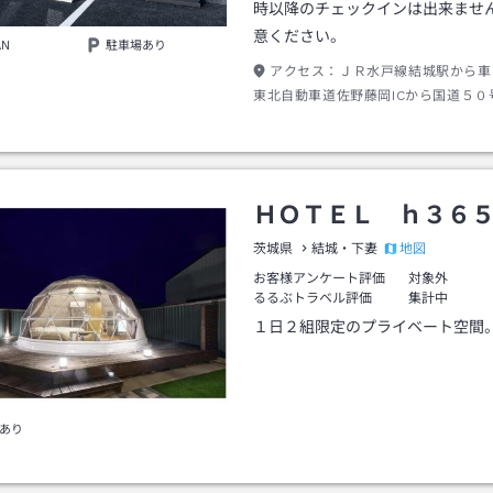
時以降のチェックインは出来ませ
意ください。
AN
駐車場あり
アクセス：
ＪＲ水戸線結城駅から車
東北自動車道佐野藤岡ICから国道５０
車で約４０分。
ＨＯＴＥＬ ｈ３６
地図
茨城県
結城・下妻
お客様アンケート評価
対象外
るるぶトラベル評価
集計中
１日２組限定のプライベート空間
あり