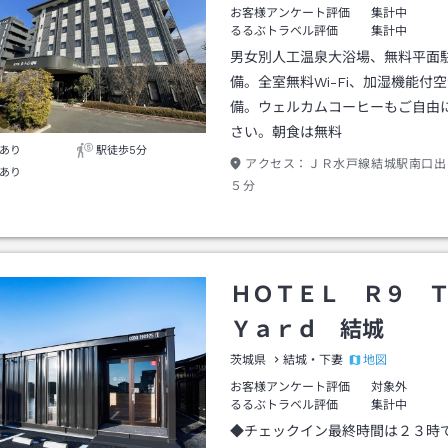
お客様アンケート評価
集計中
るるぶトラベル評価
集計中
男女別人工温泉大浴場、無料平面
備。全室無料Wi-Fi、加湿機能付
備。ウェルカムコーヒーもご自由
さい。朝食は無料
あり
駅徒歩5分
アクセス：
ＪＲ水戸線結城駅南口出
あり
５分
ＨＯＴＥＬ Ｒ９ 
Ｙａｒｄ 結城
地図
茨城県
結城・下妻
お客様アンケート評価
対象外
るるぶトラベル評価
集計中
◆チェックイン最終時間は２３時