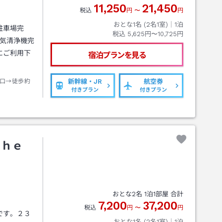
11,250
21,450
税込
円
〜
円
おとな1名 (
2
名1室)｜
1
泊
駐車場完
税込
5,625円〜10,725円
空気清浄機完
にご利用下
宿泊プランを見る
口→徒歩約
新幹線・JR
航空券
付きプラン
付きプラン
Ｔｈｅ
おとな
2
名
1
泊
1
部屋 合計
7,200
37,200
税込
円
〜
円
です。２３
おとな1名 (
2
名1室)｜
1
泊