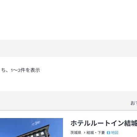
うち、
1～3
件を表示
お
ホテルルートイン結
地図
茨城県
結城・下妻