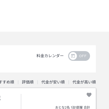
料金カレンダー
すすめ順
評価順
代金が安い順
代金が高い順
城
おとな
2
名
1
泊
1
部屋 合計