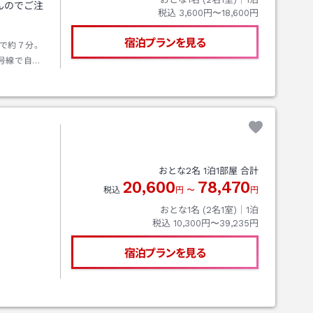
んのでご注
税込
3,600円〜18,600円
宿泊プランを見る
で約７分。
号線で自動
５
おとな
2
名
1
泊
1
部屋 合計
20,600
78,470
税込
円
〜
円
。
おとな1名 (
2
名1室)｜
1
泊
税込
10,300円〜39,235円
宿泊プランを見る