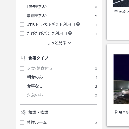
現地支払い
3
無線L
事前支払い
2
JTBトラベルギフト利用可
1
たびたびバンク利用可
1
もっと見る
食事タイプ
夕食/朝食付き
0
朝食のみ
1
食事なし
3
夕食のみ
0
禁煙・喫煙
駐車場
禁煙ルーム
3