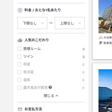
料金 / おとな1名あたり
〜
下限なし
上限なし
大浴場
人気のこだわり
駐車場
禁煙ルーム
3
ツイン
3
和室
0
和洋室
0
温泉
0
露天風呂付客室
0
閉じる
お支払方法